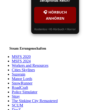
Seraphinas Reich?
🎧 HÖRBUCH
ANHÖREN
Kostenlos • KI-Hörbuch • Horror
Steam Errungenschaften
MSFS 2020
MSFS 2024
Workers and Resources
Cities Skylines
Suzerain
Manor Lords
SnowRunner
RoadCraft
Police Simulator
Stray
The Sinking City Remastered
SCUM
DayZ