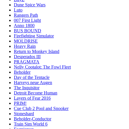
Dune Spice Wars
Luto
Rangers Path
007 First Light
Anno 1800
BUS BOUND
Firefighting Simulator
MOLDRISE
Heavy Rain
Return to Monkey Island
Desperados III
PRAGMATA
Nelly Cootalot: The Fowl Fleet
Beholder
Day of the Tentacle
Harveys neue Augen
The Inquisitor
Detroit Become Human
Layers of Fear 2016
PRIM!
Cue Club 2 Pool and Snooker
Stoneshard
Beholder-Conductor
Train Sim World 6