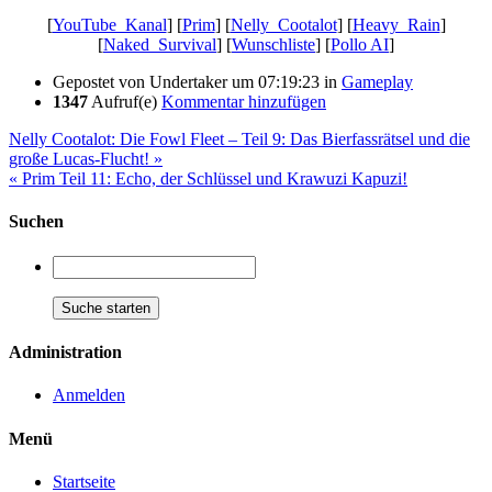
[
YouTube_Kanal
] [
Prim
] [
Nelly_Cootalot
] [
Heavy_Rain
]
[
Naked_Survival
] [
Wunschliste
] [
Pollo AI
]
Gepostet von
Undertaker
um 07:19:23
in
Gameplay
1347
Aufruf(e)
Kommentar hinzufügen
Nelly Cootalot: Die Fowl Fleet – Teil 9: Das Bierfassrätsel und die
große Lucas-Flucht! »
« Prim Teil 11: Echo, der Schlüssel und Krawuzi Kapuzi!
Suchen
Administration
Anmelden
Menü
Startseite