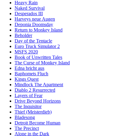
Heavy Rain
Naked Survival
Desperados III
Harveys neue Augen
Deponia Doomsday
Return to Monkey Island
Beholder
Day of the Tentacle
Euro Truck Simulator 2
MSFS 2020
Book of Unwritten Tales
The Curse of Monkey Island
Edna bricht aus
Baphomets Fluch
Kings Quest
Mindlock The Apartment
Diablo 2 Resurrected
Layers of Fear
Drive Beyond Horizons
The Inquisitor
Thief (Meisterdieb)
Bladesong
Detroit Become Human
The Precinct
Alone in the Dark