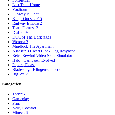
Fogpiercer
Last Train Home
Voidtrain
Subway Builder
Kings Quest 2015
Railway Empire 2
Team Fortress 2
Diablo IV
DOOM The Dark Ages
Victoria 3
Mindlock The Apartment
Assassin’s Creed Black Flag Resynced
Retro Rewind Video Store Simulator
Halo - Campaign Evolved
Papers, Please
Bladesong - Klingenschmiede
Big Walk
Kategorien
Technik
Gameplay
Prim
Nelly Cootalot
Minecraft