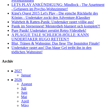
Perfektionisten
LETS PLAY ANKÜNDIGUNG: Mindlock - The Apartment
- Gefangen im Psycho-Wohnzimmer!
King's Quest 2015 Let's Play - Die epische Rückkehr des
Königs - Undertaker zockt den Adventure-Klassiker
Wahrheit & Ratten-Panik: Undertaker rastet völlig aus!
Panik im Sirenennest! Meisterdieb blamiert sich komplett?!
Pure Panik! Undertaker zerstört Retro-Videothek!
A PLAGUE TALE SCHLEICH-HÖLLE: KANN
UNDERTAKER HUGO RETTEN?!
Blut, Tränen & Wahnsinn: Das fiese The Inquisitor Finale!
Undertaker rastet aus! Das blaue Gel treibt ihn in den
tödlichen Wahnsinn!
Archiv
▸
2027
Januar
▸
2026
August
Juli
Juni
Mai
April
März