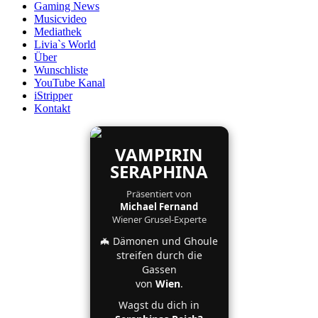
Gaming News
Musicvideo
Mediathek
Livia`s World
Über
Wunschliste
YouTube Kanal
iStripper
Kontakt
VAMPIRIN
SERAPHINA
Präsentiert von
Michael Fernand
Wiener Grusel-Experte
🦇 Dämonen und Ghoule
streifen durch die
Gassen
von
Wien
.
Wagst du dich in