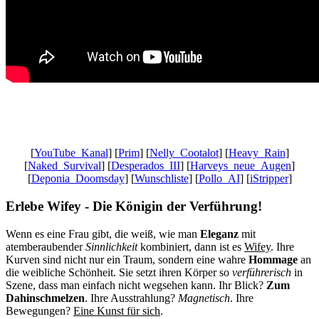
Gaming News Wien, Wiener Kaffeehaus Gemütlichkeit,Wienerisch,
Wiener Schmäh, Let’s Play YouTube, Realtime Gaming,
Ungeschnittenes Gameplay, Besser als Fernsehen
[
YouTube_Kanal
] [
Prim
] [
Nelly_Cootalot
] [
Heavy_Rain
]
[
Naked_Survival
] [
Desperados_III
] [
Harveys_neue_Augen
]
[
Deponia_Doomsday
] [
Wunschliste
] [
Pollo_AI
] [
iStripper
]
Erlebe Wifey - Die Königin der Verführung!
Wenn es eine Frau gibt, die weiß, wie man
Eleganz
mit
atemberaubender
Sinnlichkeit
kombiniert, dann ist es
Wifey
. Ihre
Kurven sind nicht nur ein Traum, sondern eine wahre
Hommage
an
die weibliche Schönheit. Sie setzt ihren Körper so
verführerisch
in
Szene, dass man einfach nicht wegsehen kann. Ihr Blick?
Zum
Dahinschmelzen
. Ihre Ausstrahlung?
Magnetisch
. Ihre
Bewegungen?
Eine Kunst für sich
.