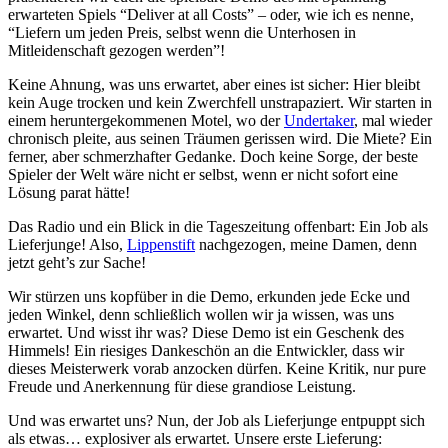
erwarteten Spiels “Deliver at all Costs” – oder, wie ich es nenne,
“Liefern um jeden Preis, selbst wenn die Unterhosen in
Mitleidenschaft gezogen werden”!
Keine Ahnung, was uns erwartet, aber eines ist sicher: Hier bleibt
kein Auge trocken und kein Zwerchfell unstrapaziert. Wir starten in
einem heruntergekommenen Motel, wo der
Undertaker
, mal wieder
chronisch pleite, aus seinen Träumen gerissen wird. Die Miete? Ein
ferner, aber schmerzhafter Gedanke. Doch keine Sorge, der beste
Spieler der Welt wäre nicht er selbst, wenn er nicht sofort eine
Lösung parat hätte!
Das Radio und ein Blick in die Tageszeitung offenbart: Ein Job als
Lieferjunge! Also,
Lippenstift
nachgezogen, meine Damen, denn
jetzt geht’s zur Sache!
Wir stürzen uns kopfüber in die Demo, erkunden jede Ecke und
jeden Winkel, denn schließlich wollen wir ja wissen, was uns
erwartet. Und wisst ihr was? Diese Demo ist ein Geschenk des
Himmels! Ein riesiges Dankeschön an die Entwickler, dass wir
dieses Meisterwerk vorab anzocken dürfen. Keine Kritik, nur pure
Freude und Anerkennung für diese grandiose Leistung.
Und was erwartet uns? Nun, der Job als Lieferjunge entpuppt sich
als etwas… explosiver als erwartet. Unsere erste Lieferung: