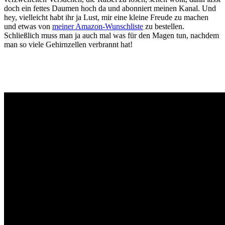
doch ein fettes Daumen hoch da und abonniert meinen Kanal. Und
hey, vielleicht habt ihr ja Lust, mir eine kleine Freude zu machen
und etwas von
meiner Amazon-Wunschliste
zu bestellen.
Schließlich muss man ja auch mal was für den Magen tun, nachdem
man so viele Gehirnzellen verbrannt hat!
Gaming News Wien, Wiener Kaffeehaus Gemütlichkeit,Wienerisch,
Wiener Schmäh, Let’s Play YouTube, Realtime Gaming,
Ungeschnittenes Gameplay, Besser als Fernsehen