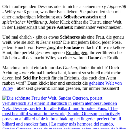
Ob in aufregenden Dessous oder in nichts als einem sexy
Lippenstift
- Wifey weiß genau, was ihre Fans lieben. Sie präsentiert sich mit
einer einzigartigen Mischung aus
Selbstbewusstsein
und
spielerischer Verführung
. Jeder Klick öffnet die Tür zu einer Welt,
in der
Leidenschaft
und
pure Ästhetik
miteinander verschmelzen.
Und mal ehrlich - gibt es etwas
Schöneres
als eine Frau, die genau
weiß, wie sie sich
in Szene
setzt? Die mit jedem Blick, jeder Pose,
jedem Hauch von Bewegung
die Fantasie
entfacht? Ihre makellose
Haut, ihre perfekt geschwungenen
Rundungen
, ihr verführerisches
Lächeln - all das macht Wifey zu einer wahren
Ikone
der Erotik.
Manchmal reicht einfach nur das
Gucken
, findet ihr nicht? Doch
Achtung - wer einmal hineinschaut, kommt so schnell nicht mehr
davon los!
Seid ihr bereit
für ein Erlebnis, das euch den Atem
rauben wird? Dann klickt hier und entdeckt die
geheime Welt von
Wifey
- aber seid gewarnt: Einmal gesehen, für immer fasziniert!