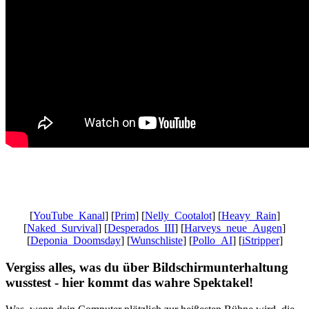
Gaming News Wien, Wiener Kaffeehaus Gemütlichkeit,Wienerisch,
Wiener Schmäh, Let’s Play YouTube, Realtime Gaming,
Ungeschnittenes Gameplay, Besser als Fernsehen
[
YouTube_Kanal
] [
Prim
] [
Nelly_Cootalot
] [
Heavy_Rain
]
[
Naked_Survival
] [
Desperados_III
] [
Harveys_neue_Augen
]
[
Deponia_Doomsday
] [
Wunschliste
] [
Pollo_AI
] [
iStripper
]
Vergiss alles, was du über Bildschirmunterhaltung
wusstest - hier kommt das wahre Spektakel!