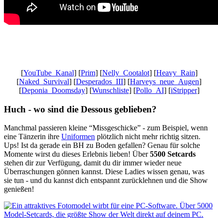
Gaming News Wien, Wiener Kaffeehaus Gemütlichkeit,Wienerisch,
Wiener Schmäh, Let’s Play YouTube, Realtime Gaming,
Ungeschnittenes Gameplay, Besser als Fernsehen
[
YouTube_Kanal
] [
Prim
] [
Nelly_Cootalot
] [
Heavy_Rain
]
[
Naked_Survival
] [
Desperados_III
] [
Harveys_neue_Augen
]
[
Deponia_Doomsday
] [
Wunschliste
] [
Pollo_AI
] [
iStripper
]
Huch - wo sind die Dessous geblieben?
Manchmal passieren kleine “Missgeschicke” - zum Beispiel, wenn
eine Tänzerin ihre
Uniformen
plötzlich nicht mehr richtig sitzen.
Ups! Ist da gerade ein BH zu Boden gefallen? Genau für solche
Momente wirst du dieses Erlebnis lieben! Über
5500 Setcards
stehen dir zur Verfügung, damit du dir immer wieder neue
Überraschungen gönnen kannst. Diese Ladies wissen genau, was
sie tun - und du kannst dich entspannt zurücklehnen und die Show
genießen!