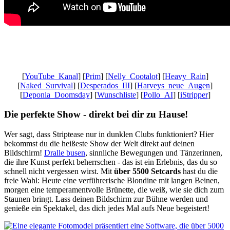
Gaming News Wien, Wiener Kaffeehaus Gemütlichkeit,Wienerisch,
Wiener Schmäh, Let’s Play YouTube, Realtime Gaming,
Ungeschnittenes Gameplay, Besser als Fernsehen
[
YouTube_Kanal
] [
Prim
] [
Nelly_Cootalot
] [
Heavy_Rain
]
[
Naked_Survival
] [
Desperados_III
] [
Harveys_neue_Augen
]
[
Deponia_Doomsday
] [
Wunschliste
] [
Pollo_AI
] [
iStripper
]
Die perfekte Show - direkt bei dir zu Hause!
Wer sagt, dass Striptease nur in dunklen Clubs funktioniert? Hier
bekommst du die heißeste Show der Welt direkt auf deinen
Bildschirm!
Dralle busen
, sinnliche Bewegungen und Tänzerinnen,
die ihre Kunst perfekt beherrschen - das ist ein Erlebnis, das du so
schnell nicht vergessen wirst. Mit
über 5500 Setcards
hast du die
freie Wahl: Heute eine verführerische Blondine mit langen Beinen,
morgen eine temperamentvolle Brünette, die weiß, wie sie dich zum
Staunen bringt. Lass deinen Bildschirm zur Bühne werden und
genieße ein Spektakel, das dich jedes Mal aufs Neue begeistert!