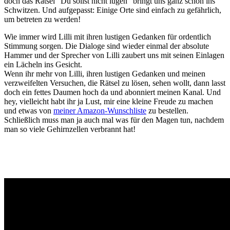
doch das Rätsel “Du sollst nicht lügen” bringt uns ganz schön ins
Schwitzen. Und aufgepasst: Einige Orte sind einfach zu gefährlich,
um betreten zu werden!
Wie immer wird Lilli mit ihren lustigen Gedanken für ordentlich
Stimmung sorgen. Die Dialoge sind wieder einmal der absolute
Hammer und der Sprecher von Lilli zaubert uns mit seinen Einlagen
ein Lächeln ins Gesicht.
Wenn ihr mehr von Lilli, ihren lustigen Gedanken und meinen
verzweifelten Versuchen, die Rätsel zu lösen, sehen wollt, dann lasst
doch ein fettes Daumen hoch da und abonniert meinen Kanal. Und
hey, vielleicht habt ihr ja Lust, mir eine kleine Freude zu machen
und etwas von
meiner Amazon-Wunschliste
zu bestellen.
Schließlich muss man ja auch mal was für den Magen tun, nachdem
man so viele Gehirnzellen verbrannt hat!
Gaming News Wien, Wiener Kaffeehaus Gemütlichkeit,Wienerisch,
Wiener Schmäh, Let’s Play YouTube, Realtime Gaming,
Ungeschnittenes Gameplay, Besser als Fernsehen