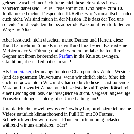
gelesen, Zuseherinnen! Ich freue mich besonders, dass ihr so
zahlreich dabei seid – eure Treue ehrt mich! Und heute, zum 10.
Jubiläumsteil meiner Desperados III-Reihe, wird’s romantisch – oder
auch nicht. Wir sind mitten in der Mission „Bis dass der Tod uns
scheidet“ und begleiten die bezaubernde Kate auf ihrem turbulenten
Weg zum Altar.
Aber lasst euch nicht täuschen, meine Damen und Herren, diese
Braut hat mehr im Sinn als nur den Bund fürs Leben. Kate ist eine
Meisterin der Verführung und wir werden ihr dabei helfen, ihre
Gegner mit ihrem betörenden
Parfüm
in die Knie zu zwingen.
Glaubt mir, dieser Teil hat es in sich!
Als
Undertaker
, der unangefochtene Champion des Wilden Westens
(und des gesamten Universums, wenn wir ehrlich sind), führe ich
euch mit gewohntem Witz und Charme durch diese haarsträubende
Mission. Ihr werdet Zeuge, wie ich selbst die kniffligsten Rätsel mit
einer Leichtigkeit löse, die ihresgleichen sucht. Vergesst langweilige
Fernsehsendungen – hier gibt es Unterhaltung pur!
Und da ich ein umweltbewusster Cowboy bin, produziere ich meine
Videos natürlich klimaschonend in Full HD mit 30 Frames.
Schließlich wollen wir unseren Planeten nicht unnötig belasten,
während wir uns amüsieren, oder?