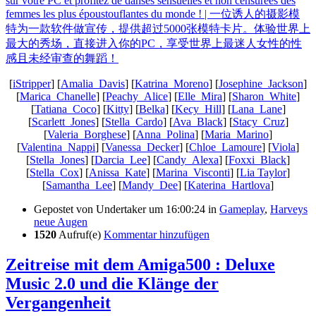
[
iStripper
] [
Amalia_Davis
] [
Katrina_Moreno
] [
Josephine_Jackson
]
[
Marica_Chanelle
] [
Peachy_Alice
] [
Elle_Mira
] [
Sharon_White
]
[
Tatiana_Coco
] [
Kitty
] [
Belka
] [
Kecy_Hill
] [
Lana_Lane
]
[
Scarlett_Jones
] [
Stella_Cardo
] [
Ava_Black
] [
Stacy_Cruz
]
[
Valeria_Borghese
] [
Anna_Polina
] [
Maria_Marino
]
[
Valentina_Nappi
] [
Vanessa_Decker
] [
Chloe_Lamoure
] [
Viola
]
[
Stella_Jones
] [
Darcia_Lee
] [
Candy_Alexa
] [
Foxxi_Black
]
[
Stella_Cox
] [
Anissa_Kate
] [
Marina_Visconti
] [
Lia Taylor
]
[
Samantha_Lee
] [
Mandy_Dee
] [
Katerina_Hartlova
]
Gepostet von
Undertaker
um 16:00:24
in
Gameplay
,
Harveys
neue Augen
1520
Aufruf(e)
Kommentar hinzufügen
Zeitreise mit dem Amiga500 : Deluxe
Music 2.0 und die Klänge der
Vergangenheit