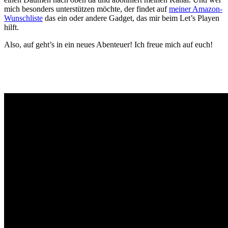
mich besonders unterstützen möchte, der findet auf
meiner Amazon-
Wunschliste
das ein oder andere Gadget, das mir beim Let’s Playen
hilft.
Also, auf geht’s in ein neues Abenteuer! Ich freue mich auf euch!
Gaming News Wien, Wiener Kaffeehaus Gemütlichkeit,Wienerisch,
Wiener Schmäh, Let’s Play YouTube, Realtime Gaming,
Ungeschnittenes Gameplay, Besser als Fernsehen