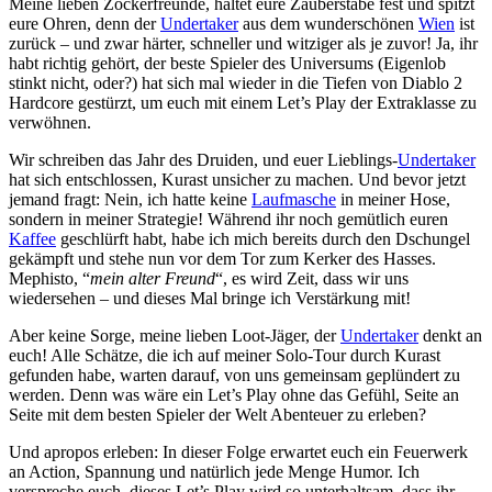
Meine lieben Zockerfreunde, haltet eure Zauberstäbe fest und spitzt
eure Ohren, denn der
Undertaker
aus dem wunderschönen
Wien
ist
zurück – und zwar härter, schneller und witziger als je zuvor! Ja, ihr
habt richtig gehört, der beste Spieler des Universums (Eigenlob
stinkt nicht, oder?) hat sich mal wieder in die Tiefen von Diablo 2
Hardcore gestürzt, um euch mit einem Let’s Play der Extraklasse zu
verwöhnen.
Wir schreiben das Jahr des Druiden, und euer Lieblings-
Undertaker
hat sich entschlossen, Kurast unsicher zu machen. Und bevor jetzt
jemand fragt: Nein, ich hatte keine
Laufmasche
in meiner Hose,
sondern in meiner Strategie! Während ihr noch gemütlich euren
Kaffee
geschlürft habt, habe ich mich bereits durch den Dschungel
gekämpft und stehe nun vor dem Tor zum Kerker des Hasses.
Mephisto, “
mein alter Freund
“, es wird Zeit, dass wir uns
wiedersehen – und dieses Mal bringe ich Verstärkung mit!
Aber keine Sorge, meine lieben Loot-Jäger, der
Undertaker
denkt an
euch! Alle Schätze, die ich auf meiner Solo-Tour durch Kurast
gefunden habe, warten darauf, von uns gemeinsam geplündert zu
werden. Denn was wäre ein Let’s Play ohne das Gefühl, Seite an
Seite mit dem besten Spieler der Welt Abenteuer zu erleben?
Und apropos erleben: In dieser Folge erwartet euch ein Feuerwerk
an Action, Spannung und natürlich jede Menge Humor. Ich
verspreche euch, dieses Let’s Play wird so unterhaltsam, dass ihr