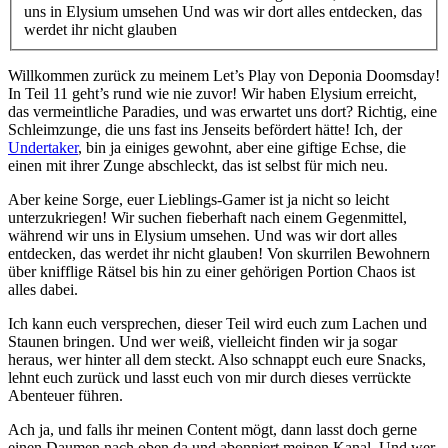
uns in Elysium umsehen Und was wir dort alles entdecken, das
werdet ihr nicht glauben
Willkommen zurück zu meinem Let’s Play von Deponia Doomsday!
In Teil 11 geht’s rund wie nie zuvor! Wir haben Elysium erreicht,
das vermeintliche Paradies, und was erwartet uns dort? Richtig, eine
Schleimzunge, die uns fast ins Jenseits befördert hätte! Ich, der
Undertaker
, bin ja einiges gewohnt, aber eine giftige Echse, die
einen mit ihrer Zunge abschleckt, das ist selbst für mich neu.
Aber keine Sorge, euer Lieblings-Gamer ist ja nicht so leicht
unterzukriegen! Wir suchen fieberhaft nach einem Gegenmittel,
während wir uns in Elysium umsehen. Und was wir dort alles
entdecken, das werdet ihr nicht glauben! Von skurrilen Bewohnern
über knifflige Rätsel bis hin zu einer gehörigen Portion Chaos ist
alles dabei.
Ich kann euch versprechen, dieser Teil wird euch zum Lachen und
Staunen bringen. Und wer weiß, vielleicht finden wir ja sogar
heraus, wer hinter all dem steckt. Also schnappt euch eure Snacks,
lehnt euch zurück und lasst euch von mir durch dieses verrückte
Abenteuer führen.
Ach ja, und falls ihr meinen Content mögt, dann lasst doch gerne
einen Daumen nach oben da und abonniert meinen Kanal. Und wer