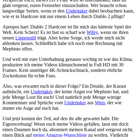
glatt vergesst, euren Fernseher einzuschalten. Wer braucht schon
langweilige Serien, wenn er den
Undertaker
dabei beobachten kann,
wie er in Hardcore mit nur einem Leben durch Diablo 2 pflügt?
Apropos hart: Diablo 2 Hardcore ist für mich das härteste Spiel der
Welt. Kein Scherz! Es ist fast so scharf wie
Wifey
, wenn sie ihren
neuen
Lippenstift
trägt. Aber keine Sorge, ich werde mich nicht
ablenken lassen. Schließlich habe ich noch eine Rechnung mit
Mephisto offen.
Und weil mir eure Unterhaltung genauso wichtig ist wie das Klima,
produziere ich meine Videos klimaschonend in Full HD mit 30
Frames. Kein unnötiger 4K-Schnickschnack, sondern ehrliche
Zockerkunst für echte Fans.
Also, was erwartet euch in dieser Folge? Ein Druide, der Kurast
aufmischt, ein
Undertaker
, der keine Angst vor Mephisto hat, und
jede Menge Loot für euch! Und natürlich jede Menge witzige
Kommentare und Sprüche vom
Undertaker
aus
Wien
, der wie
immer ein Auge auf euch hat.
Und jetzt kommt der Teil, auf den ihr alle gewartet habt: Die
Eigenwerbung! Wenn euch meine Videos gefallen, lasst mir doch
einen Daumen hoch da, abonniert meinen Kanal und vergesst nicht,
einen Blick auf
meine Amazon-Wunschliste
zu werfen. Vielleicht