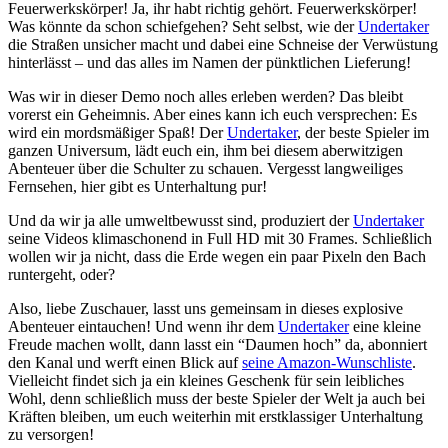
Feuerwerkskörper! Ja, ihr habt richtig gehört. Feuerwerkskörper!
Was könnte da schon schiefgehen? Seht selbst, wie der
Undertaker
die Straßen unsicher macht und dabei eine Schneise der Verwüstung
hinterlässt – und das alles im Namen der pünktlichen Lieferung!
Was wir in dieser Demo noch alles erleben werden? Das bleibt
vorerst ein Geheimnis. Aber eines kann ich euch versprechen: Es
wird ein mordsmäßiger Spaß! Der
Undertaker
, der beste Spieler im
ganzen Universum, lädt euch ein, ihm bei diesem aberwitzigen
Abenteuer über die Schulter zu schauen. Vergesst langweiliges
Fernsehen, hier gibt es Unterhaltung pur!
Und da wir ja alle umweltbewusst sind, produziert der
Undertaker
seine Videos klimaschonend in Full HD mit 30 Frames. Schließlich
wollen wir ja nicht, dass die Erde wegen ein paar Pixeln den Bach
runtergeht, oder?
Also, liebe Zuschauer, lasst uns gemeinsam in dieses explosive
Abenteuer eintauchen! Und wenn ihr dem
Undertaker
eine kleine
Freude machen wollt, dann lasst ein “Daumen hoch” da, abonniert
den Kanal und werft einen Blick auf
seine Amazon-Wunschliste
.
Vielleicht findet sich ja ein kleines Geschenk für sein leibliches
Wohl, denn schließlich muss der beste Spieler der Welt ja auch bei
Kräften bleiben, um euch weiterhin mit erstklassiger Unterhaltung
zu versorgen!