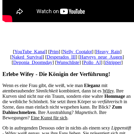
Gaming News Wien, Wiener Kaffeehaus Gemütlichkeit,Wienerisch,
Wiener Schmäh, Let’s Play YouTube, Realtime Gaming,
Ungeschnittenes Gameplay, Besser als Fernsehen
[
YouTube_Kanal
] [
Prim
] [
Nelly_Cootalot
] [
Heavy_Rain
]
[
Naked_Survival
] [
Desperados_III
] [
Harveys_neue_Augen
]
[
Deponia_Doomsday
] [
Wunschliste
] [
Pollo_AI
] [
iStripper
]
Erlebe Wifey - Die Königin der Verführung!
Wenn es eine Frau gibt, die weiß, wie man
Eleganz
mit
atemberaubender
Sinnlichkeit
kombiniert, dann ist es
Wifey
. Ihre
Kurven sind nicht nur ein Traum, sondern eine wahre
Hommage
an
die weibliche Schönheit. Sie setzt ihren Körper so
verführerisch
in
Szene, dass man einfach nicht wegsehen kann. Ihr Blick?
Zum
Dahinschmelzen
. Ihre Ausstrahlung?
Magnetisch
. Ihre
Bewegungen?
Eine Kunst für sich
.
Ob in aufregenden Dessous oder in nichts als einem sexy
Lippenstift
- Wifey weiß genau, was ihre Fans lieben. Sie präsentiert sich mit