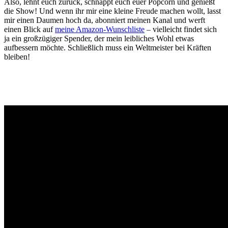
Also, lehnt euch zurück, schnappt euch euer Popcorn und genießt
die Show! Und wenn ihr mir eine kleine Freude machen wollt, lasst
mir einen Daumen hoch da, abonniert meinen Kanal und werft
einen Blick auf
meine Amazon-Wunschliste
– vielleicht findet sich
ja ein großzügiger Spender, der mein leibliches Wohl etwas
aufbessern möchte. Schließlich muss ein Weltmeister bei Kräften
bleiben!
Gaming News Wien, Wiener Kaffeehaus Gemütlichkeit,Wienerisch,
Wiener Schmäh, Let’s Play YouTube, Realtime Gaming,
Ungeschnittenes Gameplay, Besser als Fernsehen