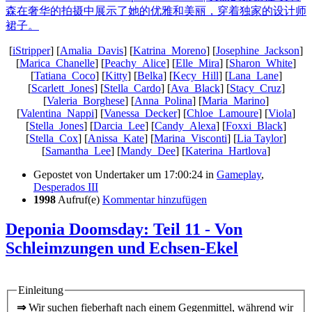
[
iStripper
] [
Amalia_Davis
] [
Katrina_Moreno
] [
Josephine_Jackson
]
[
Marica_Chanelle
] [
Peachy_Alice
] [
Elle_Mira
] [
Sharon_White
]
[
Tatiana_Coco
] [
Kitty
] [
Belka
] [
Kecy_Hill
] [
Lana_Lane
]
[
Scarlett_Jones
] [
Stella_Cardo
] [
Ava_Black
] [
Stacy_Cruz
]
[
Valeria_Borghese
] [
Anna_Polina
] [
Maria_Marino
]
[
Valentina_Nappi
] [
Vanessa_Decker
] [
Chloe_Lamoure
] [
Viola
]
[
Stella_Jones
] [
Darcia_Lee
] [
Candy_Alexa
] [
Foxxi_Black
]
[
Stella_Cox
] [
Anissa_Kate
] [
Marina_Visconti
] [
Lia Taylor
]
[
Samantha_Lee
] [
Mandy_Dee
] [
Katerina_Hartlova
]
Gepostet von
Undertaker
um 17:00:24
in
Gameplay
,
Desperados III
1998
Aufruf(e)
Kommentar hinzufügen
Deponia Doomsday: Teil 11 - Von
Schleimzungen und Echsen-Ekel
Einleitung
⇒
Wir suchen fieberhaft nach einem Gegenmittel, während wir