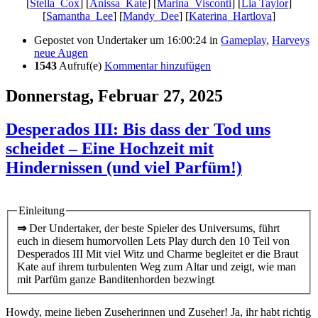
[
Stella_Cox
] [
Anissa_Kate
] [
Marina_Visconti
] [
Lia Taylor
]
[
Samantha_Lee
] [
Mandy_Dee
] [
Katerina_Hartlova
]
Gepostet von
Undertaker
um 16:00:24
in
Gameplay
,
Harveys
neue Augen
1543
Aufruf(e)
Kommentar hinzufügen
Donnerstag, Februar 27, 2025
Desperados III: Bis dass der Tod uns
scheidet – Eine Hochzeit mit
Hindernissen (und viel Parfüm!)
Einleitung
⇒
Der Undertaker, der beste Spieler des Universums, führt
euch in diesem humorvollen Lets Play durch den 10 Teil von
Desperados III Mit viel Witz und Charme begleitet er die Braut
Kate auf ihrem turbulenten Weg zum Altar und zeigt, wie man
mit Parfüm ganze Banditenhorden bezwingt
Howdy, meine lieben Zuseherinnen und Zuseher! Ja, ihr habt richtig