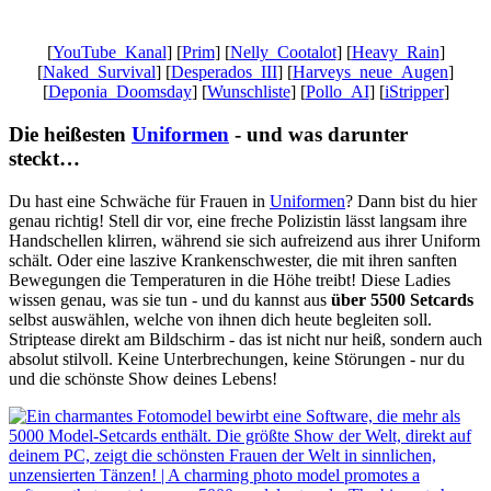
Ungeschnittenes Gameplay, Besser als Fernsehen
[
YouTube_Kanal
] [
Prim
] [
Nelly_Cootalot
] [
Heavy_Rain
]
[
Naked_Survival
] [
Desperados_III
] [
Harveys_neue_Augen
]
[
Deponia_Doomsday
] [
Wunschliste
] [
Pollo_AI
] [
iStripper
]
Die heißesten
Uniformen
- und was darunter
steckt…
Du hast eine Schwäche für Frauen in
Uniformen
? Dann bist du hier
genau richtig! Stell dir vor, eine freche Polizistin lässt langsam ihre
Handschellen klirren, während sie sich aufreizend aus ihrer Uniform
schält. Oder eine laszive Krankenschwester, die mit ihren sanften
Bewegungen die Temperaturen in die Höhe treibt! Diese Ladies
wissen genau, was sie tun - und du kannst aus
über 5500 Setcards
selbst auswählen, welche von ihnen dich heute begleiten soll.
Striptease direkt am Bildschirm - das ist nicht nur heiß, sondern auch
absolut stilvoll. Keine Unterbrechungen, keine Störungen - nur du
und die schönste Show deines Lebens!