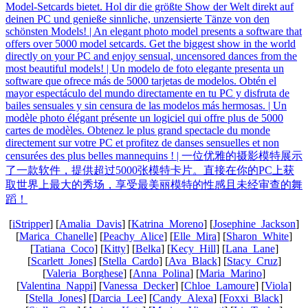
[
iStripper
] [
Amalia_Davis
] [
Katrina_Moreno
] [
Josephine_Jackson
]
[
Marica_Chanelle
] [
Peachy_Alice
] [
Elle_Mira
] [
Sharon_White
]
[
Tatiana_Coco
] [
Kitty
] [
Belka
] [
Kecy_Hill
] [
Lana_Lane
]
[
Scarlett_Jones
] [
Stella_Cardo
] [
Ava_Black
] [
Stacy_Cruz
]
[
Valeria_Borghese
] [
Anna_Polina
] [
Maria_Marino
]
[
Valentina_Nappi
] [
Vanessa_Decker
] [
Chloe_Lamoure
] [
Viola
]
[
Stella_Jones
] [
Darcia_Lee
] [
Candy_Alexa
] [
Foxxi_Black
]