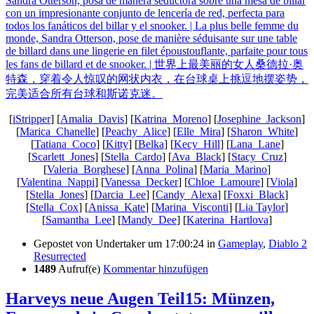
[
iStripper
] [
Amalia_Davis
] [
Katrina_Moreno
] [
Josephine_Jackson
]
[
Marica_Chanelle
] [
Peachy_Alice
] [
Elle_Mira
] [
Sharon_White
]
[
Tatiana_Coco
] [
Kitty
] [
Belka
] [
Kecy_Hill
] [
Lana_Lane
]
[
Scarlett_Jones
] [
Stella_Cardo
] [
Ava_Black
] [
Stacy_Cruz
]
[
Valeria_Borghese
] [
Anna_Polina
] [
Maria_Marino
]
[
Valentina_Nappi
] [
Vanessa_Decker
] [
Chloe_Lamoure
] [
Viola
]
[
Stella_Jones
] [
Darcia_Lee
] [
Candy_Alexa
] [
Foxxi_Black
]
[
Stella_Cox
] [
Anissa_Kate
] [
Marina_Visconti
] [
Lia Taylor
]
[
Samantha_Lee
] [
Mandy_Dee
] [
Katerina_Hartlova
]
Gepostet von
Undertaker
um 17:00:24
in
Gameplay
,
Diablo 2
Resurrected
1489
Aufruf(e)
Kommentar hinzufügen
Harveys neue Augen Teil15: Münzen,