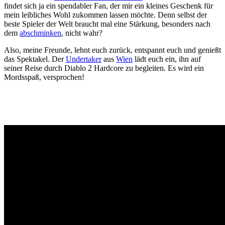
findet sich ja ein spendabler Fan, der mir ein kleines Geschenk für
mein leibliches Wohl zukommen lassen möchte. Denn selbst der
beste Spieler der Welt braucht mal eine Stärkung, besonders nach
dem
abschminken
, nicht wahr?
Also, meine Freunde, lehnt euch zurück, entspannt euch und genießt
das Spektakel. Der
Undertaker
aus
Wien
lädt euch ein, ihn auf
seiner Reise durch Diablo 2 Hardcore zu begleiten. Es wird ein
Mordsspaß, versprochen!
Gaming News Wien, Wiener Kaffeehaus Gemütlichkeit,Wienerisch,
Wiener Schmäh, Let’s Play YouTube, Realtime Gaming,
Ungeschnittenes Gameplay, Besser als Fernsehen