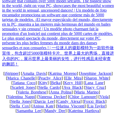
[
iStripper
] [
Amalia_Davis
] [
Katrina_Moreno
] [
Josephine_Jackson
]
[
Marica_Chanelle
] [
Peachy_Alice
] [
Elle_Mira
] [
Sharon_White
]
[
Tatiana_Coco
] [
Kitty
] [
Belka
] [
Kecy_Hill
] [
Lana_Lane
]
[
Scarlett_Jones
] [
Stella_Cardo
] [
Ava_Black
] [
Stacy_Cruz
]
[
Valeria_Borghese
] [
Anna_Polina
] [
Maria_Marino
]
[
Valentina_Nappi
] [
Vanessa_Decker
] [
Chloe_Lamoure
] [
Viola
]
[
Stella_Jones
] [
Darcia_Lee
] [
Candy_Alexa
] [
Foxxi_Black
]
[
Stella_Cox
] [
Anissa_Kate
] [
Marina_Visconti
] [
Lia Taylor
]
[
Samantha_Lee
] [
Mandy_Dee
] [
Katerina_Hartlova
]