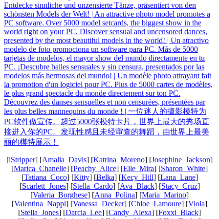
[
iStripper
] [
Amalia_Davis
] [
Katrina_Moreno
] [
Josephine_Jackson
]
[
Marica_Chanelle
] [
Peachy_Alice
] [
Elle_Mira
] [
Sharon_White
]
[
Tatiana_Coco
] [
Kitty
] [
Belka
] [
Kecy_Hill
] [
Lana_Lane
]
[
Scarlett_Jones
] [
Stella_Cardo
] [
Ava_Black
] [
Stacy_Cruz
]
[
Valeria_Borghese
] [
Anna_Polina
] [
Maria_Marino
]
[
Valentina_Nappi
] [
Vanessa_Decker
] [
Chloe_Lamoure
] [
Viola
]
[
Stella_Jones
] [
Darcia_Lee
] [
Candy_Alexa
] [
Foxxi_Black
]