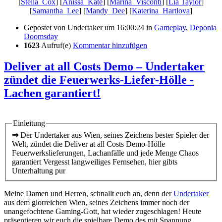
[
Stella_Cox
] [
Anissa_Kate
] [
Marina_Visconti
] [
Lia Taylor
]
[
Samantha_Lee
] [
Mandy_Dee
] [
Katerina_Hartlova
]
Gepostet von
Undertaker
um 16:00:24
in
Gameplay
,
Deponia
Doomsday
1623
Aufruf(e)
Kommentar hinzufügen
Deliver at all Costs Demo – Undertaker
zündet die Feuerwerks-Liefer-Hölle -
Lachen garantiert!
Einleitung
⇒
Der Undertaker aus Wien, seines Zeichens bester Spieler der
Welt, zündet die Deliver at all Costs Demo-Hölle
Feuerwerkslieferungen, Lachanfälle und jede Menge Chaos
garantiert Vergesst langweiliges Fernsehen, hier gibts
Unterhaltung pur
Meine Damen und Herren, schnallt euch an, denn der
Undertaker
aus dem glorreichen Wien, seines Zeichens immer noch der
unangefochtene Gaming-Gott, hat wieder zugeschlagen! Heute
präsentieren wir euch die spielbare Demo des mit Spannung