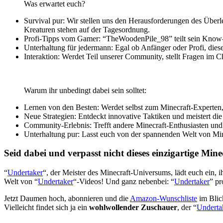
Was erwartet euch?
Survival pur: Wir stellen uns den Herausforderungen des Üb
Kreaturen stehen auf der Tagesordnung.
Profi-Tipps vom Gamer: “TheWoodenPile_98” teilt sein Know-ho
Unterhaltung für jedermann: Egal ob Anfänger oder Profi, diese
Interaktion: Werdet Teil unserer Community, stellt Fragen im 
Gaming News Wien, Wiener Kaffeehaus Gemütlichkeit,Wieneri
Warum ihr unbedingt dabei sein solltet:
Lernen von den Besten: Werdet selbst zum Minecraft-Experten, 
Neue Strategien: Entdeckt innovative Taktiken und meistert di
Community-Erlebnis: Trefft andere Minecraft-Enthusiasten und t
Unterhaltung pur: Lasst euch von der spannenden Welt von Mine
Seid dabei und verpasst nicht dieses einzigartige Mine
“
Undertaker
“, der Meister des Minecraft-Universums, lädt euch ein, 
Welt von “
Undertaker
“-Videos! Und ganz nebenbei: “
Undertaker
” pr
Jetzt Daumen hoch, abonnieren und die
Amazon-Wunschliste
im Blic
Vielleicht findet sich ja ein
wohlwollender Zuschauer
, der “
Underta