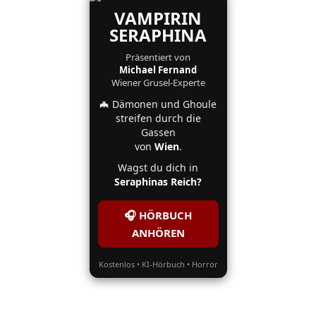
VAMPIRIN
SERAPHINA
Präsentiert von
Michael Fernand
Wiener Grusel-Experte
🦇 Dämonen und Ghoule
streifen durch die
Gassen
von
Wien
.
Wagst du dich in
Seraphinas Reich?
🎧 HÖRBUCH
ANHÖREN
Kostenlos • KI-Hörbuch • Horror