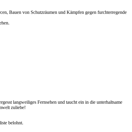
ourcen, Bauen von Schutzräumen und Kämpfen gegen furchterregende
ehen.
ittenes Gameplay, Besser als Fernsehen
ergesst langweiliges Fernsehen und taucht ein in die unterhaltsame
mwelt zuliebe!
ste belohnt.