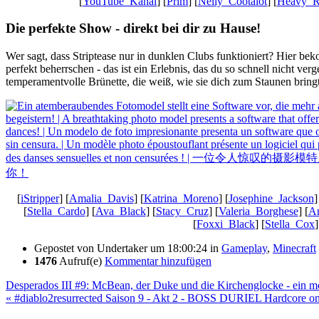
[
YouTube_Kanal
] [
Prim
] [
Nelly_Cootalot
] [
Heavy_R
Die perfekte Show - direkt bei dir zu Hause!
Wer sagt, dass Striptease nur in dunklen Clubs funktioniert? Hier be
perfekt beherrschen - das ist ein Erlebnis, das du so schnell nicht ver
temperamentvolle Brünette, die weiß, wie sie dich zum Staunen bring
[
iStripper
] [
Amalia_Davis
] [
Katrina_Moreno
] [
Josephine_Jackson
]
[
Stella_Cardo
] [
Ava_Black
] [
Stacy_Cruz
] [
Valeria_Borghese
] [
An
[
Foxxi_Black
] [
Stella_Cox
]
Gepostet von
Undertaker
um 18:00:24
in
Gameplay
,
Minecraft
1476
Aufruf(e)
Kommentar hinzufügen
Desperados III #9: McBean, der Duke und die Kirchenglocke - ein 
« #diablo2resurrected Saison 9 - Akt 2 - BOSS DURIEL Hardcore on