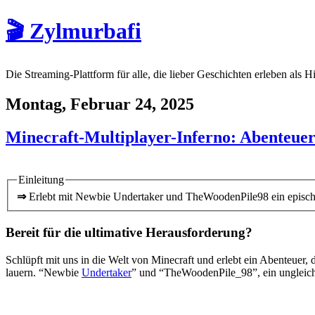
🎬 Zylmurbafi
Die Streaming-Plattform für alle, die lieber Geschichten erleben als H
Montag, Februar 24, 2025
Minecraft-Multiplayer-Inferno: Abenteuer
Einleitung
⇒
Erlebt mit Newbie Undertaker und TheWoodenPile98 ein epische
Bereit für die ultimative Herausforderung?
Schlüpft mit uns in die Welt von Minecraft und erlebt ein Abenteuer,
lauern. “Newbie
Undertaker
” und “TheWoodenPile_98”, ein ungleich
Gaming News Wien, Wiener Kaffeehaus Gemütlichkeit,Wienerisch, W