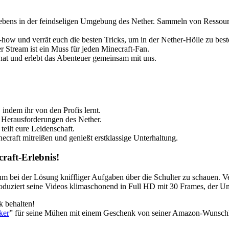
erlebens in der feindseligen Umgebung des Nether. Sammeln von Ress
w und verrät euch die besten Tricks, um in der Nether-Hölle zu best
r Stream ist ein Muss für jeden Minecraft-Fan.
Chat und erlebt das Abenteuer gemeinsam mit uns.
sch, Wiener Schmäh, Let’s Play YouTube, Realtime Gaming, Ungeschn
indem ihr von den Profis lernt.
e Herausforderungen des Nether.
eilt eure Leidenschaft.
craft mitreißen und genießt erstklassige Unterhaltung.
craft-Erlebnis!
ihm bei der Lösung kniffliger Aufgaben über die Schulter zu schauen. V
oduziert seine Videos klimaschonend in Full HD mit 30 Frames, der U
k behalten!
ker
” für seine Mühen mit einem Geschenk von seiner Amazon-Wunschli