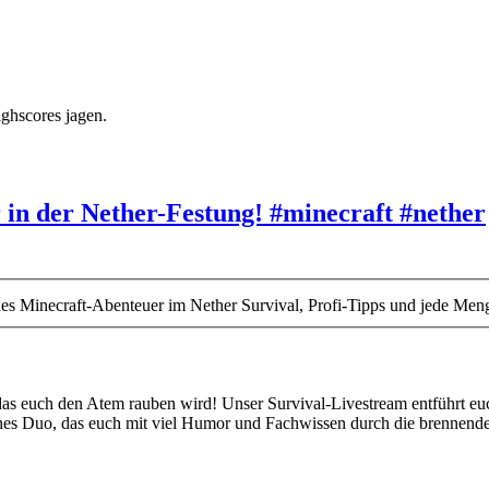
ighscores jagen.
 in der Nether-Festung! #minecraft #nether
s Minecraft-Abenteuer im Nether Survival, Profi-Tipps und jede Meng
 das euch den Atem rauben wird! Unser Survival-Livestream entführt eu
es Duo, das euch mit viel Humor und Fachwissen durch die brennende
iener Schmäh, Let’s Play YouTube, Realtime Gaming, Ungeschnittene