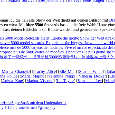
ain
] [
Naked_Survival
] [
Desperados_III
] [
Harveys_neue_Augen
] [
Dep
kommst du die heißeste Show der Welt direkt auf deinen Bildschirm!
Dra
gessen wirst. Mit
über 5500 Setcards
hast du die freie Wahl: Heute ein
t. Lass deinen Bildschirm zur Bühne werden und genieße ein Spektakel,
 [
Marica_Chanelle
] [
Peachy_Alice
] [
Elle_Mira
] [
Sharon_White
] [
Tati
na_Polina
] [
Maria_Marino
] [
Valentina_Nappi
] [
Vanessa_Decker
] [
Ch
 [
Anissa_Kate
] [
Marina_Visconti
] [
Lia Taylor
] [
Samantha_Lee
] [
Mand
mordsmäßiger Spaß mit dem Undertaker! »
ly 1 Life #runenlernen #gameplay