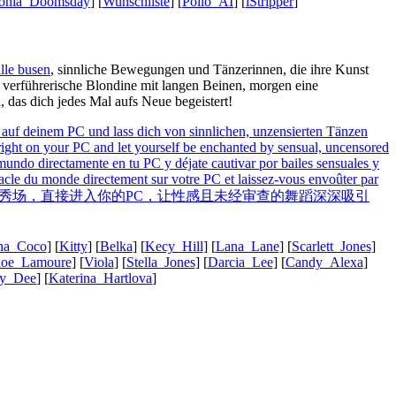
onia_Doomsday
] [
Wunschliste
] [
Pollo_AI
] [
iStripper
]
lle busen
, sinnliche Bewegungen und Tänzerinnen, die ihre Kunst
e verführerische Blondine mit langen Beinen, morgen eine
 das dich jedes Mal aufs Neue begeistert!
ana_Coco
] [
Kitty
] [
Belka
] [
Kecy_Hill
] [
Lana_Lane
] [
Scarlett_Jones
]
loe_Lamoure
] [
Viola
] [
Stella_Jones
] [
Darcia_Lee
] [
Candy_Alexa
]
y_Dee
] [
Katerina_Hartlova
]