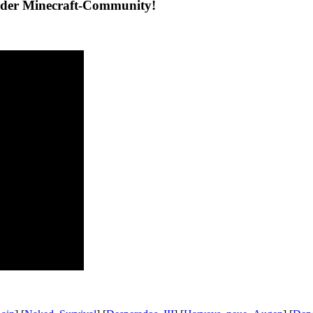
l der Minecraft-Community!
iener Schmäh, Let’s Play YouTube, Realtime Gaming, Ungeschnittene
iener Schmäh, Let’s Play YouTube, Realtime Gaming, Ungeschnittene