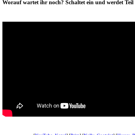
Worauf wartet ihr noch? Schaltet ein und werdet Tei
Gaming News Wien, Wiener Kaffeehaus Gemütlichkeit,Wienerisch, W
Gaming News Wien, Wiener Kaffeehaus Gemütlichkeit,Wienerisch, W