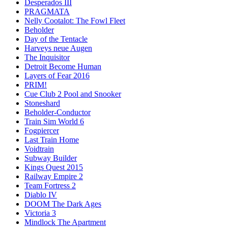
Desperados III
PRAGMATA
Nelly Cootalot: The Fowl Fleet
Beholder
Day of the Tentacle
Harveys neue Augen
The Inquisitor
Detroit Become Human
Layers of Fear 2016
PRIM!
Cue Club 2 Pool and Snooker
Stoneshard
Beholder-Conductor
Train Sim World 6
Fogpiercer
Last Train Home
Voidtrain
Subway Builder
Kings Quest 2015
Railway Empire 2
Team Fortress 2
Diablo IV
DOOM The Dark Ages
Victoria 3
Mindlock The Apartment