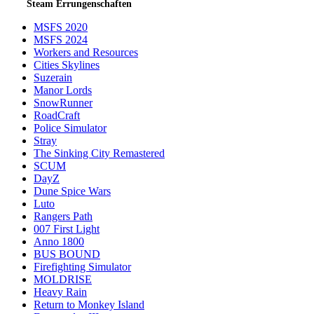
Steam Errungenschaften
MSFS 2020
MSFS 2024
Workers and Resources
Cities Skylines
Suzerain
Manor Lords
SnowRunner
RoadCraft
Police Simulator
Stray
The Sinking City Remastered
SCUM
DayZ
Dune Spice Wars
Luto
Rangers Path
007 First Light
Anno 1800
BUS BOUND
Firefighting Simulator
MOLDRISE
Heavy Rain
Return to Monkey Island