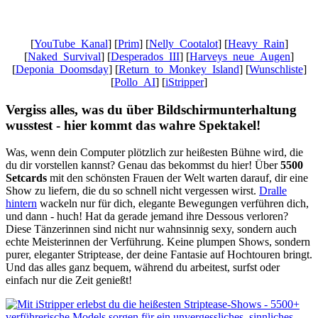
[
YouTube_Kanal
] [
Prim
] [
Nelly_Cootalot
] [
Heavy_Rain
]
[
Naked_Survival
] [
Desperados_III
] [
Harveys_neue_Augen
]
[
Deponia_Doomsday
] [
Return_to_Monkey_Island
] [
Wunschliste
]
[
Pollo_AI
] [
iStripper
]
Vergiss alles, was du über Bildschirmunterhaltung
wusstest - hier kommt das wahre Spektakel!
Was, wenn dein Computer plötzlich zur heißesten Bühne wird, die
du dir vorstellen kannst? Genau das bekommst du hier! Über
5500
Setcards
mit den schönsten Frauen der Welt warten darauf, dir eine
Show zu liefern, die du so schnell nicht vergessen wirst.
Dralle
hintern
wackeln nur für dich, elegante Bewegungen verführen dich,
und dann - huch! Hat da gerade jemand ihre Dessous verloren?
Diese Tänzerinnen sind nicht nur wahnsinnig sexy, sondern auch
echte Meisterinnen der Verführung. Keine plumpen Shows, sondern
purer, eleganter Striptease, der deine Fantasie auf Hochtouren bringt.
Und das alles ganz bequem, während du arbeitest, surfst oder
einfach nur die Zeit genießt!