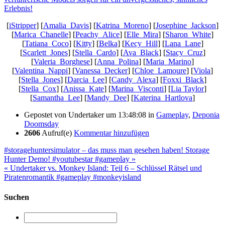
[
iStripper
] [
Amalia_Davis
] [
Katrina_Moreno
] [
Josephine_Jackson
]
[
Marica_Chanelle
] [
Peachy_Alice
] [
Elle_Mira
] [
Sharon_White
]
[
Tatiana_Coco
] [
Kitty
] [
Belka
] [
Kecy_Hill
] [
Lana_Lane
]
[
Scarlett_Jones
] [
Stella_Cardo
] [
Ava_Black
] [
Stacy_Cruz
]
[
Valeria_Borghese
] [
Anna_Polina
] [
Maria_Marino
]
[
Valentina_Nappi
] [
Vanessa_Decker
] [
Chloe_Lamoure
] [
Viola
]
[
Stella_Jones
] [
Darcia_Lee
] [
Candy_Alexa
] [
Foxxi_Black
]
[
Stella_Cox
] [
Anissa_Kate
] [
Marina_Visconti
] [
Lia Taylor
]
[
Samantha_Lee
] [
Mandy_Dee
] [
Katerina_Hartlova
]
Gepostet von
Undertaker
um 13:48:08
in
Gameplay
,
Deponia
Doomsday
2606
Aufruf(e)
Kommentar hinzufügen
#storagehuntersimulator – das muss man gesehen haben! Storage
Hunter Demo! #youtubestar #gameplay »
« Undertaker vs. Monkey Island: Teil 6 – Schlüssel Rätsel und
Piratenromantik #gameplay #monkeyisland
Suchen