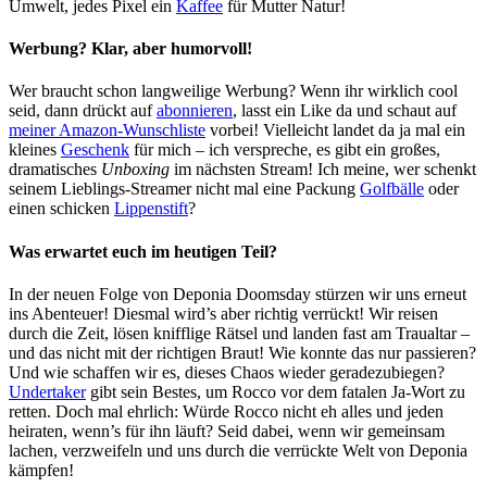
Umwelt, jedes Pixel ein
Kaffee
für Mutter Natur!
Werbung? Klar, aber humorvoll!
Wer braucht schon langweilige Werbung? Wenn ihr wirklich cool
seid, dann drückt auf
abonnieren
, lasst ein Like da und schaut auf
meiner Amazon-Wunschliste
vorbei! Vielleicht landet da ja mal ein
kleines
Geschenk
für mich – ich verspreche, es gibt ein großes,
dramatisches
Unboxing
im nächsten Stream! Ich meine, wer schenkt
seinem Lieblings-Streamer nicht mal eine Packung
Golfbälle
oder
einen schicken
Lippenstift
?
Was erwartet euch im heutigen Teil?
In der neuen Folge von Deponia Doomsday stürzen wir uns erneut
ins Abenteuer! Diesmal wird’s aber richtig verrückt! Wir reisen
durch die Zeit, lösen knifflige Rätsel und landen fast am Traualtar –
und das nicht mit der richtigen Braut! Wie konnte das nur passieren?
Und wie schaffen wir es, dieses Chaos wieder geradezubiegen?
Undertaker
gibt sein Bestes, um Rocco vor dem fatalen Ja-Wort zu
retten. Doch mal ehrlich: Würde Rocco nicht eh alles und jeden
heiraten, wenn’s für ihn läuft? Seid dabei, wenn wir gemeinsam
lachen, verzweifeln und uns durch die verrückte Welt von Deponia
kämpfen!