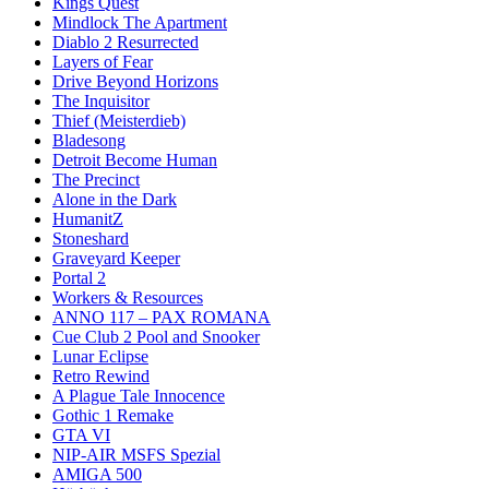
Kings Quest
Mindlock The Apartment
Diablo 2 Resurrected
Layers of Fear
Drive Beyond Horizons
The Inquisitor
Thief (Meisterdieb)
Bladesong
Detroit Become Human
The Precinct
Alone in the Dark
HumanitZ
Stoneshard
Graveyard Keeper
Portal 2
Workers & Resources
ANNO 117 – PAX ROMANA
Cue Club 2 Pool and Snooker
Lunar Eclipse
Retro Rewind
A Plague Tale Innocence
Gothic 1 Remake
GTA VI
NIP-AIR MSFS Spezial
AMIGA 500