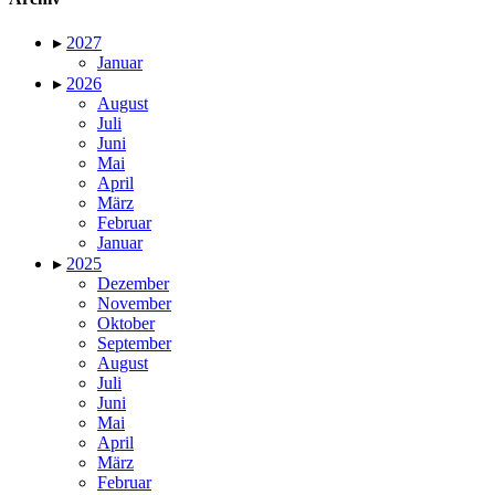
▸
2027
Januar
▸
2026
August
Juli
Juni
Mai
April
März
Februar
Januar
▸
2025
Dezember
November
Oktober
September
August
Juli
Juni
Mai
April
März
Februar