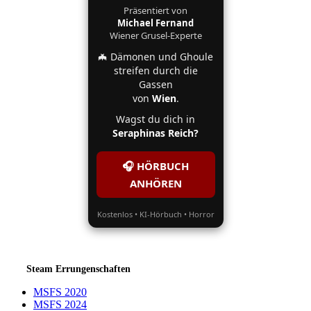
Präsentiert von
Michael Fernand
Wiener Grusel-Experte
🦇 Dämonen und Ghoule
streifen durch die
Gassen
von
Wien
.
Wagst du dich in
Seraphinas Reich?
🎧 HÖRBUCH
ANHÖREN
Kostenlos • KI-Hörbuch • Horror
Steam Errungenschaften
MSFS 2020
MSFS 2024