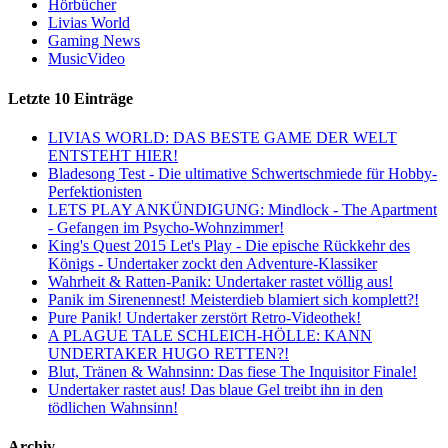
Hörbücher
Livias World
Gaming News
MusicVideo
Letzte 10 Einträge
LIVIAS WORLD: DAS BESTE GAME DER WELT
ENTSTEHT HIER!
Bladesong Test - Die ultimative Schwertschmiede für Hobby-
Perfektionisten
LETS PLAY ANKÜNDIGUNG: Mindlock - The Apartment
- Gefangen im Psycho-Wohnzimmer!
King's Quest 2015 Let's Play - Die epische Rückkehr des
Königs - Undertaker zockt den Adventure-Klassiker
Wahrheit & Ratten-Panik: Undertaker rastet völlig aus!
Panik im Sirenennest! Meisterdieb blamiert sich komplett?!
Pure Panik! Undertaker zerstört Retro-Videothek!
A PLAGUE TALE SCHLEICH-HÖLLE: KANN
UNDERTAKER HUGO RETTEN?!
Blut, Tränen & Wahnsinn: Das fiese The Inquisitor Finale!
Undertaker rastet aus! Das blaue Gel treibt ihn in den
tödlichen Wahnsinn!
Archiv