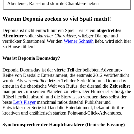
Abenteuer, Rätsel und skurrile Charaktere lieben
Warum Deponia zocken so viel Spaß macht!
Deponia ist nicht einfach nur ein Spiel – es ist ein
abgedrehtes
Abenteuer
voller
skurriler Charaktere
, witziger Dialoge und
verrückter Situationen! Wer den
Wiener Schmäh
liebt, wird sich hier
zu Hause fühlen!
Was ist Deponia Doomsday?
Deponia Doomsday ist der
vierte Teil
der beliebten Adventure-
Reihe von Daedalic Entertainment, die erstmals 2012 veröffentlicht
wurde. Als
vermeintlich
letzter Teil der Serie führt uns Doomsday
erneut in die chaotische Welt von Rufus, der diesmal die
Zeit selbst
manipuliert, um seinen Planeten zu retten. Der Humor ist schräg, die
Rätsel herrlich absurd, und die Story ist so verquer, dass selbst der
beste
Let’s Player
manchmal ratlos dasteht! Publisher und
Entwickler der Serie ist Daedalic Entertainment, bekannt für ihre
kreativen und erzählerisch starken Point-and-Click-Adventures.
Synchronsprecher der Hauptcharaktere (Deutsche Fassung)