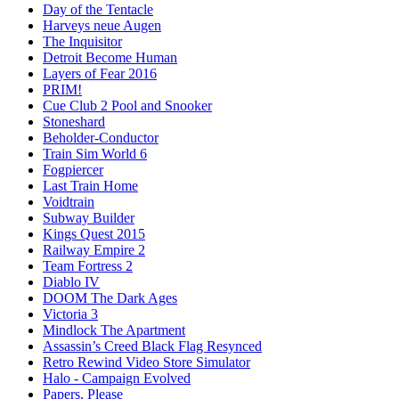
Day of the Tentacle
Harveys neue Augen
The Inquisitor
Detroit Become Human
Layers of Fear 2016
PRIM!
Cue Club 2 Pool and Snooker
Stoneshard
Beholder-Conductor
Train Sim World 6
Fogpiercer
Last Train Home
Voidtrain
Subway Builder
Kings Quest 2015
Railway Empire 2
Team Fortress 2
Diablo IV
DOOM The Dark Ages
Victoria 3
Mindlock The Apartment
Assassin’s Creed Black Flag Resynced
Retro Rewind Video Store Simulator
Halo - Campaign Evolved
Papers, Please