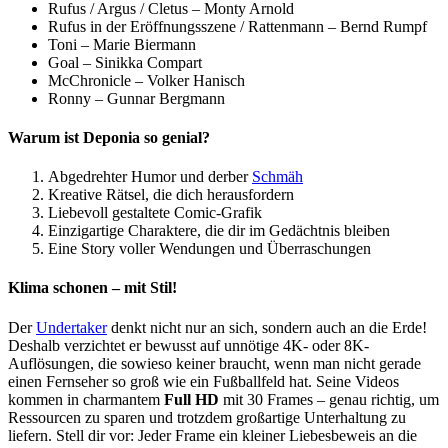
Rufus / Argus / Cletus – Monty Arnold
Rufus in der Eröffnungsszene / Rattenmann – Bernd Rumpf
Toni – Marie Biermann
Goal – Sinikka Compart
McChronicle – Volker Hanisch
Ronny – Gunnar Bergmann
Warum ist Deponia so genial?
Abgedrehter Humor und derber
Schmäh
Kreative Rätsel, die dich herausfordern
Liebevoll gestaltete Comic-Grafik
Einzigartige Charaktere, die dir im Gedächtnis bleiben
Eine Story voller Wendungen und Überraschungen
Klima schonen – mit Stil!
Der
Undertaker
denkt nicht nur an sich, sondern auch an die Erde!
Deshalb verzichtet er bewusst auf unnötige 4K- oder 8K-
Auflösungen, die sowieso keiner braucht, wenn man nicht gerade
einen Fernseher so groß wie ein Fußballfeld hat. Seine Videos
kommen in charmantem
Full HD
mit 30 Frames – genau richtig, um
Ressourcen zu sparen und trotzdem großartige Unterhaltung zu
liefern. Stell dir vor: Jeder Frame ein kleiner Liebesbeweis an die