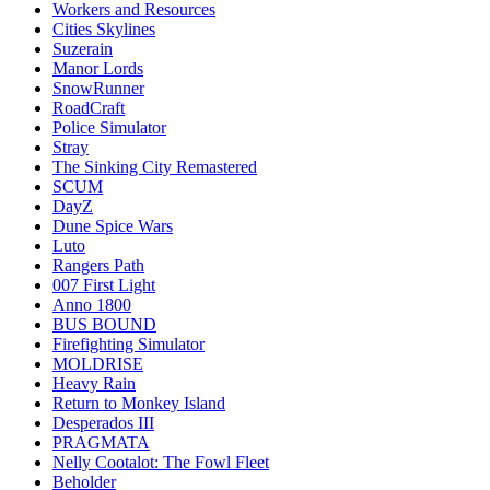
Workers and Resources
Cities Skylines
Suzerain
Manor Lords
SnowRunner
RoadCraft
Police Simulator
Stray
The Sinking City Remastered
SCUM
DayZ
Dune Spice Wars
Luto
Rangers Path
007 First Light
Anno 1800
BUS BOUND
Firefighting Simulator
MOLDRISE
Heavy Rain
Return to Monkey Island
Desperados III
PRAGMATA
Nelly Cootalot: The Fowl Fleet
Beholder