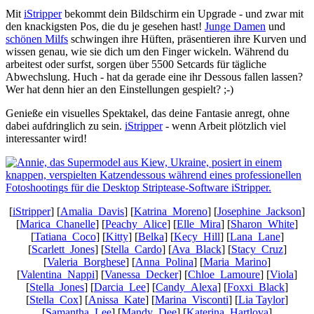
Mit
iStripper
bekommt dein Bildschirm ein Upgrade - und zwar mit
den knackigsten Pos, die du je gesehen hast!
Junge Damen
und
schönen Milfs
schwingen ihre Hüften, präsentieren ihre Kurven und
wissen genau, wie sie dich um den Finger wickeln. Während du
arbeitest oder surfst, sorgen über 5500 Setcards für tägliche
Abwechslung. Huch - hat da gerade eine ihr Dessous fallen lassen?
Wer hat denn hier an den Einstellungen gespielt? ;-)
Genieße ein visuelles Spektakel, das deine Fantasie anregt, ohne
dabei aufdringlich zu sein.
iStripper
- wenn Arbeit plötzlich viel
interessanter wird!
[
iStripper
] [
Amalia_Davis
] [
Katrina_Moreno
] [
Josephine_Jackson
]
[
Marica_Chanelle
] [
Peachy_Alice
] [
Elle_Mira
] [
Sharon_White
]
[
Tatiana_Coco
] [
Kitty
] [
Belka
] [
Kecy_Hill
] [
Lana_Lane
]
[
Scarlett_Jones
] [
Stella_Cardo
] [
Ava_Black
] [
Stacy_Cruz
]
[
Valeria_Borghese
] [
Anna_Polina
] [
Maria_Marino
]
[
Valentina_Nappi
] [
Vanessa_Decker
] [
Chloe_Lamoure
] [
Viola
]
[
Stella_Jones
] [
Darcia_Lee
] [
Candy_Alexa
] [
Foxxi_Black
]
[
Stella_Cox
] [
Anissa_Kate
] [
Marina_Visconti
] [
Lia Taylor
]
[
Samantha_Lee
] [
Mandy_Dee
] [
Katerina_Hartlova
]