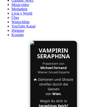
Gaming News
Musicvideo
Mediathek
Livia`s World
Über
Wunschliste
YouTube Kanal
iStripper
Kontakt
VAMPIRIN
SERAPHINA
Präsentiert von
Michael Fernand
Wiener Grusel-Experte
🦇 Dämonen und Ghoule
streifen durch die
Gassen
von
Wien
.
Wagst du dich in
Seraphinas Reich?