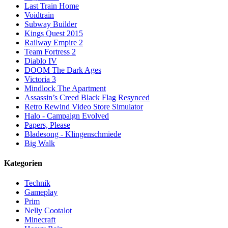
Last Train Home
Voidtrain
Subway Builder
Kings Quest 2015
Railway Empire 2
Team Fortress 2
Diablo IV
DOOM The Dark Ages
Victoria 3
Mindlock The Apartment
Assassin’s Creed Black Flag Resynced
Retro Rewind Video Store Simulator
Halo - Campaign Evolved
Papers, Please
Bladesong - Klingenschmiede
Big Walk
Kategorien
Technik
Gameplay
Prim
Nelly Cootalot
Minecraft