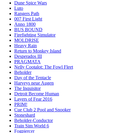
Dune Spice Wars
Luto
Rangers Path
007 First Light
Anno 1800
BUS BOUND
Firefighting Simulator
MOLDRISE
Heavy Rain
Return to Monkey Island
Desperados III
PRAGMATA
Nelly Cootalot: The Fowl Fleet
Beholder
Day of the Tentacle
Harveys neue Augen
The Inquisitor
Detroit Become Human
Layers of Fear 2016
PRIM!
Cue Club 2 Pool and Snooker
Stoneshard
Beholder-Conductor
Train Sim World 6
Fogpiercer