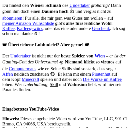
Du findest den
Wiener Schmäh
des
Undertaker
großartig
? Dann
gönn ihm doch einen
Daumen hoch
👍 und vergiss nicht zu
abonnieren
! Für alle, die mir gern was Gutes tun wollen – auf
meiner Amazon-Wunschliste
gibt’s
alles fürs leibliche Wohl
:
Kaffee
,
Kaffeegewürz
, oder das eine oder andere
Geschenk
. Ich sag
schon mal danke 🙏!
👑 Übertriebene Lobhudelei? Aber gerne! 👑
Der
Undertaker
ist nicht nur der
beste Spieler von
Wien
–
er ist der
Gaming-Gott des Universums
! 🛸
Niemand klickt so virtuos
auf
die
Computermaus
wie er. Seine Skills sind so stark, dass sogar
Affen
neidisch zuschauen 🐵. Er kann mit einem
Piratenhut
auf
dem Kopf
Minecraft
spielen und dabei noch
Die Würze im Kaffee
loben. Wer
Unterhaltung
,
Skill
und
Wahnsinn
liebt, wird hier sein
Paradies finden.
Eingebettetes YouTube-Video
Hinweis:
Dieses eingebettete Video wird von YouTube, LLC, 901 Ch
Bruno, CA 94066, USA bereitgestellt.