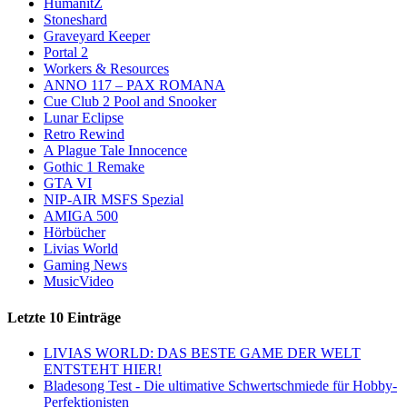
HumanitZ
Stoneshard
Graveyard Keeper
Portal 2
Workers & Resources
ANNO 117 – PAX ROMANA
Cue Club 2 Pool and Snooker
Lunar Eclipse
Retro Rewind
A Plague Tale Innocence
Gothic 1 Remake
GTA VI
NIP-AIR MSFS Spezial
AMIGA 500
Hörbücher
Livias World
Gaming News
MusicVideo
Letzte 10 Einträge
LIVIAS WORLD: DAS BESTE GAME DER WELT
ENTSTEHT HIER!
Bladesong Test - Die ultimative Schwertschmiede für Hobby-
Perfektionisten