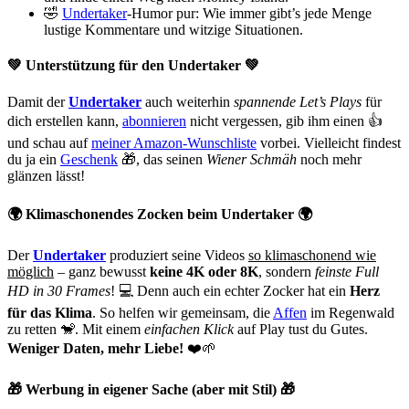
🤣
Undertaker
-Humor pur: Wie immer gibt’s jede Menge
lustige Kommentare und witzige Situationen.
💚 Unterstützung für den Undertaker 💚
Damit der
Undertaker
auch weiterhin
spannende Let’s Plays
für
dich erstellen kann,
abonnieren
nicht vergessen, gib ihm einen 👍
und schau auf
meiner Amazon-Wunschliste
vorbei. Vielleicht findest
du ja ein
Geschenk
🎁, das seinen
Wiener Schmäh
noch mehr
glänzen lässt!
🌍 Klimaschonendes Zocken beim Undertaker 🌍
Der
Undertaker
produziert seine Videos
so klimaschonend wie
möglich
– ganz bewusst
keine 4K oder 8K
, sondern
feinste Full
HD in 30 Frames
! 💻 Denn auch ein echter Zocker hat ein
Herz
für das Klima
. So helfen wir gemeinsam, die
Affen
im Regenwald
zu retten 🐒. Mit einem
einfachen Klick
auf Play tust du Gutes.
Weniger Daten, mehr Liebe!
❤️🌱
🎁 Werbung in eigener Sache (aber mit Stil) 🎁