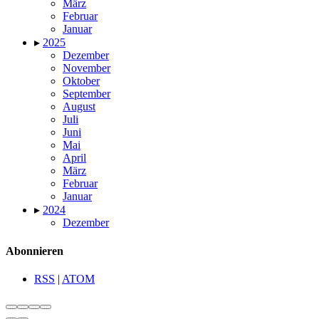
März
Februar
Januar
▸
2025
Dezember
November
Oktober
September
August
Juli
Juni
Mai
April
März
Februar
Januar
▸
2024
Dezember
Abonnieren
RSS
|
ATOM