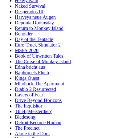
Heavy Rain
Naked Survival
Desperados III
Harveys neue Augen
Deponia Doomsday
Return to Monkey Island
Beholder
Day of the Tentacle
Euro Truck Simulator 2
MSFS 2020
Book of Unwritten Tales
The Curse of Monkey Island
Edna bricht aus
Baphomets Fluch
Kings Quest
Mindlock The Apartment
Diablo 2 Resurrected
Layers of Fear
Drive Beyond Horizons
The Inquisitor
Thief (Meisterdieb)
Bladesong
Detroit Become Human
The Precinct
Alone in the Dark