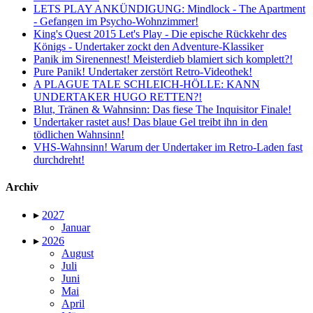
LETS PLAY ANKÜNDIGUNG: Mindlock - The Apartment
- Gefangen im Psycho-Wohnzimmer!
King's Quest 2015 Let's Play - Die epische Rückkehr des
Königs - Undertaker zockt den Adventure-Klassiker
Panik im Sirenennest! Meisterdieb blamiert sich komplett?!
Pure Panik! Undertaker zerstört Retro-Videothek!
A PLAGUE TALE SCHLEICH-HÖLLE: KANN
UNDERTAKER HUGO RETTEN?!
Blut, Tränen & Wahnsinn: Das fiese The Inquisitor Finale!
Undertaker rastet aus! Das blaue Gel treibt ihn in den
tödlichen Wahnsinn!
VHS-Wahnsinn! Warum der Undertaker im Retro-Laden fast
durchdreht!
Archiv
▸
2027
Januar
▸
2026
August
Juli
Juni
Mai
April