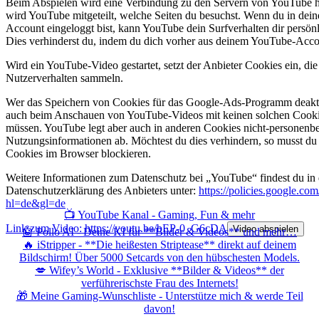
Beim Abspielen wird eine Verbindung zu den Servern von YouTube he
wird YouTube mitgeteilt, welche Seiten du besuchst. Wenn du in de
Account eingeloggt bist, kann YouTube dein Surfverhalten dir persön
Dies verhinderst du, indem du dich vorher aus deinem YouTube-Acco
Wird ein YouTube-Video gestartet, setzt der Anbieter Cookies ein, di
Nutzerverhalten sammeln.
Wer das Speichern von Cookies für das Google-Ads-Programm deaktiv
auch beim Anschauen von YouTube-Videos mit keinen solchen Cooki
müssen. YouTube legt aber auch in anderen Cookies nicht-personenb
Nutzungsinformationen ab. Möchtest du dies verhindern, so musst du
Cookies im Browser blockieren.
Weitere Informationen zum Datenschutz bei „YouTube“ findest du in 
Datenschutzerklärung des Anbieters unter:
https://policies.google.co
hl=de&gl=de
📺 YouTube Kanal - Gaming, Fun & mehr
Link zum Video: https://youtu.be/bEP-0_G6cDA
Video abspielen
🤖 Pollo AI - Deine KI für **Bilder & Videos** und mehr…
🔥 iStripper - **Die heißesten Striptease** direkt auf deinem
Bildschirm! Über 5000 Setcards von den hübschesten Models.
💋 Wifey’s World - Exklusive **Bilder & Videos** der
verführerischste Frau des Internets!
🎁 Meine Gaming-Wunschliste - Unterstütze mich & werde Teil
davon!