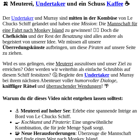
🍌 Meuterei,
Undertaker
und ein Schuss
Kaffee
☕
Der
Undertaker
und Murray sind
mitten in der Kombüse
von Le
Chucks Schiff gelandet und haben eine
Mission
: Die
Mannschaft für
eine Fahrt nach Monkey Island
zu gewinnen! 🏴‍☠️ Doch die
Chefköchin
und der Rest der
Besatzung
sind alles andere als
begeistert von unserer Idee. Wir müssen all unsere
Überredungskünste
aufbringen, um diese
Piraten
auf unsere Seite
zu ziehen.
Wird es uns gelingen, eine
Meuterei
auszulösen und unser Ziel zu
erreichen? Oder werden wir weiterhin als einfache Schrubbis auf
diesem Schiff festsitzen? 🤔 Begleite den
Undertaker
und Murray
bei ihrem nächsten Abenteuer voller
humorvoller Dialoge
,
kniffliger Rätsel
und
überraschender Wendungen
! 🌴
Warum du dir dieses Video nicht entgehen lassen solltest:
⚓
Meuterei auf hoher See
: Erlebe eine spannende Intrige an
Bord von Le Chucks Schiff.
🍳
Kochkunst und Piraterie
: Eine ungewöhnliche
Kombination, die für jede Menge Spaß sorgt.
🧩
Neue Herausforderungen
: Überzeuge die Mannschaft
und finde einen Weg nach Monkey Island.