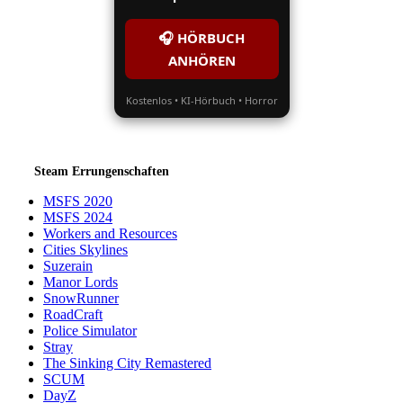
🎧 HÖRBUCH
ANHÖREN
Kostenlos • KI-Hörbuch • Horror
Steam Errungenschaften
MSFS 2020
MSFS 2024
Workers and Resources
Cities Skylines
Suzerain
Manor Lords
SnowRunner
RoadCraft
Police Simulator
Stray
The Sinking City Remastered
SCUM
DayZ