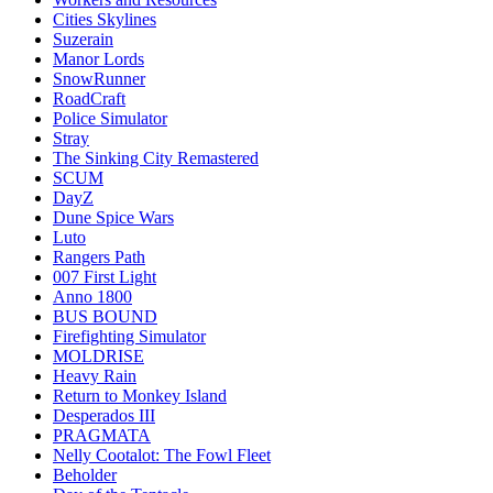
Cities Skylines
Suzerain
Manor Lords
SnowRunner
RoadCraft
Police Simulator
Stray
The Sinking City Remastered
SCUM
DayZ
Dune Spice Wars
Luto
Rangers Path
007 First Light
Anno 1800
BUS BOUND
Firefighting Simulator
MOLDRISE
Heavy Rain
Return to Monkey Island
Desperados III
PRAGMATA
Nelly Cootalot: The Fowl Fleet
Beholder