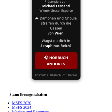
Präsentiert von
Michael Fernand
Wiener Grusel-Experte
🦇 Dämonen und Ghoule
streifen durch die
Gassen
von
Wien
.
Wagst du dich in
Seraphinas Reich?
🎧 HÖRBUCH
ANHÖREN
Kostenlos • KI-Hörbuch • Horror
Steam Errungenschaften
MSFS 2020
MSFS 2024
Workers and Resources