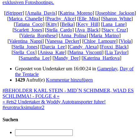
[
iStripper
] [
Amalia_Davis
] [
Katrina_Moreno
] [
Josephine_Jackson
]
[
Marica_Chanelle
] [
Peachy_Alice
] [
Elle_Mira
] [
Sharon_White
]
[
Tatiana_Coco
] [
Kitty
] [
Belka
] [
Kecy_Hill
] [
Lana_Lane
]
[
Scarlett_Jones
] [
Stella_Cardo
] [
Ava_Black
] [
Stacy_Cruz
]
[
Valeria_Borghese
] [
Anna_Polina
] [
Maria_Marino
]
[
Valentina_Nappi
] [
Vanessa_Decker
] [
Chloe_Lamoure
] [
Viola
]
[
Stella_Jones
] [
Darcia_Lee
] [
Candy_Alexa
] [
Foxxi_Black
]
[
Stella_Cox
] [
Anissa_Kate
] [
Marina_Visconti
] [
Lia Taylor
]
[
Samantha_Lee
] [
Mandy_Dee
] [
Katerina_Hartlova
]
Gepostet von
Undertaker
um 16:00:24
in
Gameplay
,
Day of
the Tentacle
1429
Aufruf(e)
Kommentar hinzufügen
#BEHOLDER KARL STEIN - MID`N SCHIMMER, WIAD ES
SCHLIMMA! - FOLGE 4 »
« #ets2 Undertaker & Woddy Autotransporter fuhre!
#eurotrucksimulator2
Suchen