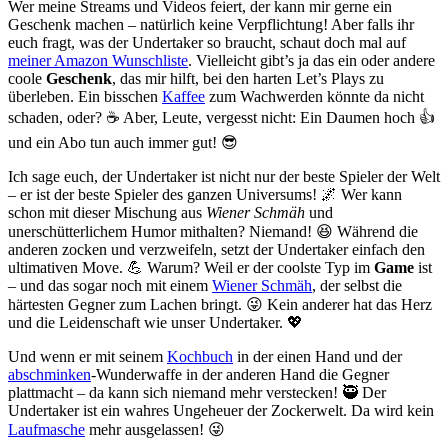
Wer meine Streams und Videos feiert, der kann mir gerne ein
Geschenk machen – natürlich keine Verpflichtung! Aber falls ihr
euch fragt, was der Undertaker so braucht, schaut doch mal auf
meiner Amazon Wunschliste
. Vielleicht gibt’s ja das ein oder andere
coole
Geschenk
, das mir hilft, bei den harten Let’s Plays zu
überleben. Ein bisschen
Kaffee
zum Wachwerden könnte da nicht
schaden, oder? ☕ Aber, Leute, vergesst nicht: Ein Daumen hoch 👍
und ein Abo tun auch immer gut! 😎
Ich sage euch, der Undertaker ist nicht nur der beste Spieler der Welt
– er ist der beste Spieler des ganzen Universums! 🌌 Wer kann
schon mit dieser Mischung aus
Wiener Schmäh
und
unerschütterlichem Humor mithalten? Niemand! 😆 Während die
anderen zocken und verzweifeln, setzt der Undertaker einfach den
ultimativen Move. 💪 Warum? Weil er der coolste Typ im
Game
ist
– und das sogar noch mit einem
Wiener Schmäh
, der selbst die
härtesten Gegner zum Lachen bringt. 😜 Kein anderer hat das Herz
und die Leidenschaft wie unser Undertaker. 💖
Und wenn er mit seinem
Kochbuch
in der einen Hand und der
abschminken
-Wunderwaffe in der anderen Hand die Gegner
plattmacht – da kann sich niemand mehr verstecken! 🥷 Der
Undertaker ist ein wahres Ungeheuer der Zockerwelt. Da wird kein
Laufmasche
mehr ausgelassen! 😜