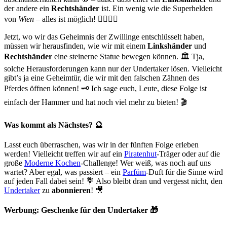
der andere ein
Rechtshänder
ist. Ein wenig wie die Superhelden
von
Wien
– alles ist möglich! 🦸‍♂️🦸‍♂️
Jetzt, wo wir das Geheimnis der Zwillinge entschlüsselt haben,
müssen wir herausfinden, wie wir mit einem
Linkshänder
und
Rechtshänder
eine steinerne Statue bewegen können. 🏛️ Tja,
solche Herausforderungen kann nur der Undertaker lösen. Vielleicht
gibt’s ja eine Geheimtür, die wir mit den falschen Zähnen des
Pferdes öffnen können! 🗝️ Ich sage euch, Leute, diese Folge ist
einfach der Hammer und hat noch viel mehr zu bieten! 🎬
Was kommt als Nächstes? 🔮
Lasst euch überraschen, was wir in der fünften Folge erleben
werden! Vielleicht treffen wir auf ein
Piratenhut
-Träger oder auf die
große
Moderne Kochen
-Challenge! Wer weiß, was noch auf uns
wartet? Aber egal, was passiert – ein
Parfüm
-Duft für die Sinne wird
auf jeden Fall dabei sein! 💐 Also bleibt dran und vergesst nicht, den
Undertaker
zu
abonnieren
! 🎥
Werbung: Geschenke für den Undertaker 🎁