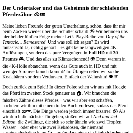
Der Undertaker und das Geheimnis der schlafenden
Pferdezähne 🐴💤
Meine lieben Freunde der guten Unterhaltung, schön, dass ihr mir
beim Zocken wieder über die Schulter schaut! 🤩 Wir befinden uns
hier bei der fünften Folge meiner Let’s Play-Reihe von
Day of the
Tentacle… Remastered
. Und was soll ich sagen? Es wird
fantastisch! Ja, richtig gehört – es gibt keine langweiligen 4K-
Auflösungen, sondern das pure Vergnügen in
Full HD
mit
30
Frames
🎮. Und das alles zu Klimaschonend! 🌍 Denn warum in
die 4K-Hölle abtauchen, wenn das Gute auch in HD und mit
weniger Stromverbrauch kommt? Im Übrigen retten wir so die
Koalabären
vor dem Verdursten. Einfach der Wahnsinn! 🐨💚
Doch zurück zum Spiel! In dieser Folge sehen wir uns mit Hoagie
das Pferd im zweiten Stock genauer an 🏠. Wir brauchen die
falschen Zähne dieses Pferdes – was wir aber erst schaffen,
nachdem wir ihm mit einem tollen Buch vorlesen, sodass das Pferd
einschläft 📖💤. Die Dinge werden jedoch immer bizarrer! 😱 Als
wir durch die nächste Tür gehen, stoßen wir auf
Ned und Jed
Edison
, die Zwillinge, die sich so sehr ähneln wie zwei Tropfen
Wasser – oder eher wie zwei Keksdosen, die niemand
auseinanderhalten kann 🍪 – außer dass einer ein
Linkshänder
und