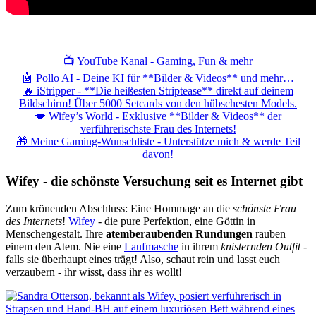
📺 YouTube Kanal - Gaming, Fun & mehr
🤖 Pollo AI - Deine KI für **Bilder & Videos** und mehr…
🔥 iStripper - **Die heißesten Striptease** direkt auf deinem
Bildschirm! Über 5000 Setcards von den hübschesten Models.
💋 Wifey’s World - Exklusive **Bilder & Videos** der
verführerischste Frau des Internets!
🎁 Meine Gaming-Wunschliste - Unterstütze mich & werde Teil
davon!
Wifey - die schönste Versuchung seit es Internet gibt
Zum krönenden Abschluss: Eine Hommage an die
schönste Frau
des Internets
!
Wifey
- die pure Perfektion, eine Göttin in
Menschengestalt. Ihre
atemberaubenden Rundungen
rauben
einem den Atem. Nie eine
Laufmasche
in ihrem
knisternden Outfit
-
falls sie überhaupt eines trägt! Also, schaut rein und lasst euch
verzaubern - ihr wisst, dass ihr es wollt!