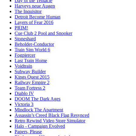
Day of the Tentacle
Harveys neue Augen
The Inquisitor
Detroit Become Human
Layers of Fear 2016
PRIM!
Cue Club 2 Pool and Snooker
Stoneshard
Beholder-Conductor
Train Sim World 6
Fogpiercer
Last Train Home
Voidtrain
Subway Builder
Kings Quest 2015
Railway Empire 2
Team Fortress 2
Diablo IV
DOOM The Dark Ages
Victoria 3
Mindlock The Apartment
Assassin’s Creed Black Flag Resynced
Retro Rewind Video Store Simulator
Halo - Campaign Evolved
Papers, Please