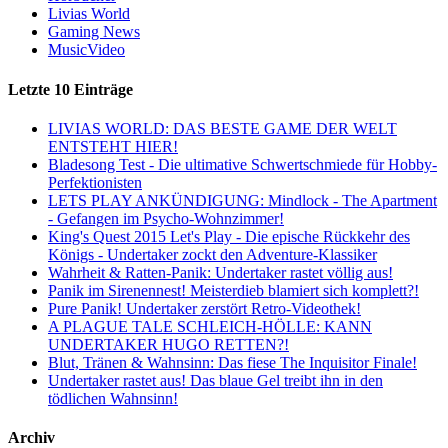
Livias World
Gaming News
MusicVideo
Letzte 10 Einträge
LIVIAS WORLD: DAS BESTE GAME DER WELT
ENTSTEHT HIER!
Bladesong Test - Die ultimative Schwertschmiede für Hobby-
Perfektionisten
LETS PLAY ANKÜNDIGUNG: Mindlock - The Apartment
- Gefangen im Psycho-Wohnzimmer!
King's Quest 2015 Let's Play - Die epische Rückkehr des
Königs - Undertaker zockt den Adventure-Klassiker
Wahrheit & Ratten-Panik: Undertaker rastet völlig aus!
Panik im Sirenennest! Meisterdieb blamiert sich komplett?!
Pure Panik! Undertaker zerstört Retro-Videothek!
A PLAGUE TALE SCHLEICH-HÖLLE: KANN
UNDERTAKER HUGO RETTEN?!
Blut, Tränen & Wahnsinn: Das fiese The Inquisitor Finale!
Undertaker rastet aus! Das blaue Gel treibt ihn in den
tödlichen Wahnsinn!
Archiv