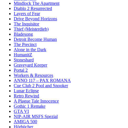
Mindlock The Apartment
Diablo 2 Resurrected
Layers of Fear
Drive Beyond Horizons
The Inquisitor
Thief (Meisterdieb)
Bladesong
Detroit Become Human
The Precinct
Alone in the Dark
HumanitZ
Stoneshard
Graveyard Keeper
Portal 2
Workers & Resources
ANNO 117 – PAX ROMANA
Cue Club 2 Pool and Snooker
Lunar Eclipse
Retro Rewind
A Plague Tale Innocence
Gothic 1 Remake
GTA VI
NIP-AIR MSFS Spezial
AMIGA 500
Hörbücher