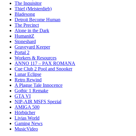
The Inquisitor
Thief (Meisterdieb)
Bladesong
Detroit Become Human
The Precinct
Alone in the Dark
HumanitZ
Stoneshard
Graveyard Keeper
Portal 2
Workers & Resources
ANNO 117 – PAX ROMANA
Cue Club 2 Pool and Snooker
Lunar Eclipse
Retro Rewind
A Plague Tale Innocence
Gothic 1 Remake
GTA VI
NIP-AIR MSFS Spezial
AMIGA 500
Hörbücher
Livias World
Gaming News
MusicVideo