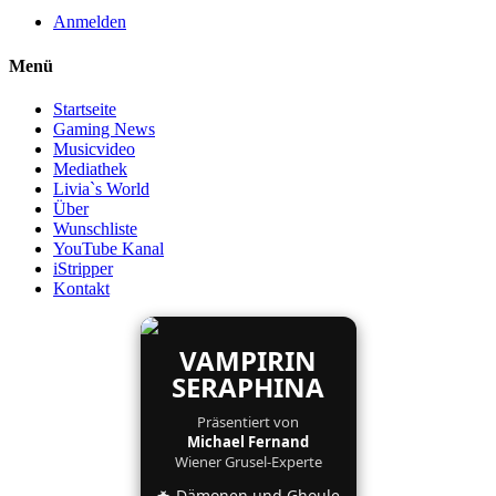
Anmelden
Menü
Startseite
Gaming News
Musicvideo
Mediathek
Livia`s World
Über
Wunschliste
YouTube Kanal
iStripper
Kontakt
VAMPIRIN
SERAPHINA
Präsentiert von
Michael Fernand
Wiener Grusel-Experte
🦇 Dämonen und Ghoule