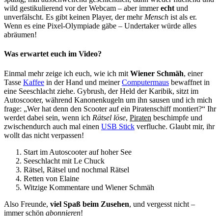
wild gestikulierend vor der Webcam – aber immer
echt
und
unverfälscht. Es gibt keinen Player, der mehr
Mensch
ist als er.
Wenn es eine Pixel-Olympiade gäbe – Undertaker würde alles
abräumen!
Was erwartet euch im Video?
Einmal mehr zeige ich euch, wie ich mit
Wiener Schmäh
, einer
Tasse
Kaffee
in der Hand und meiner
Computermaus
bewaffnet in
eine Seeschlacht ziehe. Gybrush, der Held der Karibik, sitzt im
Autoscooter, während Kanonenkugeln um ihn sausen und ich mich
frage: „Wer hat denn den Scooter auf ein Piratenschiff montiert?“ Ihr
werdet dabei sein, wenn ich
Rätsel löse
,
Piraten
beschimpfe und
zwischendurch auch mal einen
USB Stick
verfluche. Glaubt mir, ihr
wollt das nicht verpassen!
Start im Autoscooter auf hoher See
Seeschlacht mit Le Chuck
Rätsel, Rätsel und nochmal Rätsel
Retten von Elaine
Witzige Kommentare und Wiener Schmäh
Also Freunde,
viel Spaß beim Zusehen
, und vergesst nicht –
immer schön
abonnieren
!