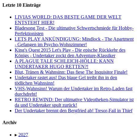
Letzte 10 Einträge
LIVIAS WORLD: DAS BESTE GAME DER WELT
ENTSTEHT HIER!
Bladesong Test - Die ultimative Schwertschmiede für Hobby-
Perfektionisten
LETS PLAY ANKÜNDIGUNG: Mindlock - The Apartment
- Gefangen im Psycho-Wohnzimmer!
King's Quest 2015 Let's Play - Die epische Rückkehr des
Königs - Undertaker zockt den Adventure-Klassiker
A PLAGUE TALE SCHLEICH-HÖLLE: KANN
UNDERTAKER HUGO RETTEN?!
Blut, Tränen & Wahnsinn: Das fiese The Inquisitor Finale!
Undertaker rastet aus! Das blaue Gel treibt ihn in den
tödlichen Wahnsinn!
VHS-Wahnsinn! Warum der Undertaker im Retro-Laden fast
durchdreht!
RETRO REWIND: Der ultimative Videotheken-Simulator ist
da und Undertaker spult zurück!
Der Undertaker brennt den Bergfried ab! Tresor-Fail in Thief
Archiv
▸
2027