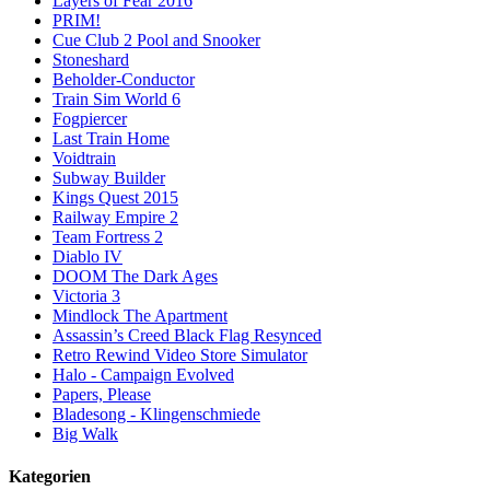
Layers of Fear 2016
PRIM!
Cue Club 2 Pool and Snooker
Stoneshard
Beholder-Conductor
Train Sim World 6
Fogpiercer
Last Train Home
Voidtrain
Subway Builder
Kings Quest 2015
Railway Empire 2
Team Fortress 2
Diablo IV
DOOM The Dark Ages
Victoria 3
Mindlock The Apartment
Assassin’s Creed Black Flag Resynced
Retro Rewind Video Store Simulator
Halo - Campaign Evolved
Papers, Please
Bladesong - Klingenschmiede
Big Walk
Kategorien