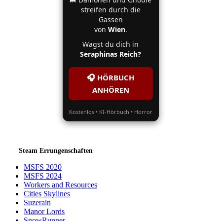
streifen durch die
Gassen
von
Wien
.
Wagst du dich in
Seraphinas Reich?
🎧 HÖRBUCH
ANHÖREN
Kostenlos • KI-Hörbuch • Horror
Steam Errungenschaften
MSFS 2020
MSFS 2024
Workers and Resources
Cities Skylines
Suzerain
Manor Lords
SnowRunner