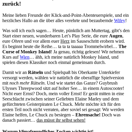
zurück!
Meine lieben Freunde der Klick-and-Point-Abenteuerspiele, und ein
herzliches Hallo an die über alles verehrte und bezaubernde
Wifey
!
Was soll ich euch sagen… Heute, pünktlich am Muttertag, gibt’s den
Start einer neuen, wunderbaren Let’s Play Serie, die eure
Augen
,
eure
Ohren
und vor allem euer
Herz
im Sauseschritt erobern wird.
Es beginnt heute die Reihe… ta ta ta taaaaa Trommelwirbel…
The
Curse of Monkey Island
! Ja genau, richtig gelesen! Wir nehmen
Kurs auf
Wien
… ähh, ich meine natürlich Monkey Island, und
spielen diesen Klassiker noch einmal gemeinsam durch.
Damit wir an
Rätseln
und Spielspaß bis Oberkante Unterkiefer
versorgt werden, wählen wir natürlich die oberaffige Spielversion
mit
noch mehr Rätseln
. Und wie startet das Ganze? Guybrush
Ulysses Threepwood sitzt auf hoher See… in einem Autoscooter!
Nicht euer Ernst? Doch, mein voller Ernst! Er gerät mitten in eine
Seeschlacht zwischen seiner Geliebten Elaine Marley und dem
gefürchteten Geisterpiraten Le Chuck. Mehr möchte ich für den
ersten Teil noch nicht verraten, aber soviel sei gesagt: Wir werden
Elaine helfen, Le Chuck zu besiegen –
Ehrensache!
Doch was
danach passiert…
das müsst ihr selbst sehen!
Warum klimafreundliches Zocken wichtig ist!