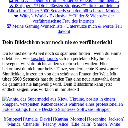
🤖 Pollo AI - Deine KI für **Bilder & Videos** und mehr…
🔥 iStripper - **Die heißesten Striptease** direkt auf deinem
Bildschirm! Über 5000 Setcards von den hübschesten Models.
💋 Wifey’s World - Exklusive **Bilder & Videos** der
verführerischste Frau des Internets!
🎁 Meine Gaming-Wunschliste - Unterstütze mich & werde Teil
davon!
Dein Bildschirm war noch nie so verführerisch!
Du kannst deine Arbeit noch so spannend finden - wenn du einmal
erlebt hast, wie
kuschel popo`s
sich im perfekten Rhythmus
bewegen, wirst du nichts anderes mehr sehen wollen! Hier
bekommst du nicht nur heiße Tänze, sondern echte Kunst - pure
Sinnlichkeit, inszeniert von den schönsten Frauen der Welt. Mit
über 5500 Setcards
hast du jeden Tag eine neue Auswahl, damit
dir garantiert nie langweilig wird. Dein Bildschirm kann jetzt
endlich zeigen, was wirklich in ihm steckt!
[
iStripper
] [
Amalia_Davis
] [
Katrina_Moreno
] [
Josephine_Jackson
]
[
Marica_Chanelle
] [
Peachy_Alice
] [
Elle_Mira
] [
Sharon_White
]