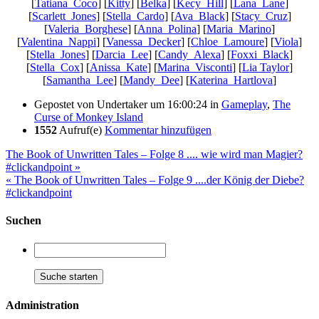
[
Tatiana_Coco
] [
Kitty
] [
Belka
] [
Kecy_Hill
] [
Lana_Lane
]
[
Scarlett_Jones
] [
Stella_Cardo
] [
Ava_Black
] [
Stacy_Cruz
]
[
Valeria_Borghese
] [
Anna_Polina
] [
Maria_Marino
]
[
Valentina_Nappi
] [
Vanessa_Decker
] [
Chloe_Lamoure
] [
Viola
]
[
Stella_Jones
] [
Darcia_Lee
] [
Candy_Alexa
] [
Foxxi_Black
]
[
Stella_Cox
] [
Anissa_Kate
] [
Marina_Visconti
] [
Lia Taylor
]
[
Samantha_Lee
] [
Mandy_Dee
] [
Katerina_Hartlova
]
Gepostet von
Undertaker
um 16:00:24
in
Gameplay
,
The
Curse of Monkey Island
1552
Aufruf(e)
Kommentar hinzufügen
The Book of Unwritten Tales – Folge 8 .... wie wird man Magier?
#clickandpoint »
« The Book of Unwritten Tales – Folge 9 ....der König der Diebe?
#clickandpoint
Suchen
Administration