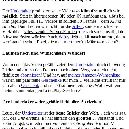
Der
Undertaker
produziert seine Videos
so klimafreundlich wie
möglich
. Statt in übertriebenen 8K oder 4K Auflösungen, gibt’s bei
ihm gepflegte Full-HD Videos in soliden 30 Frames – dem
Klima
zuliebe!
Damit retten wir nicht nur die
Affen
, sondern auch eine
Vielzahl an
schwitzenden Server-Farmen
, die sich sonst ins digitale
Nirwana rösten würden. Auch
Wifey
liebt es
klimaschonend
, denn
wer braucht schon Pixel, die man nur unter’m Mikroskop sieht?
Daumen hoch und Wunschlisten-Wunder!
Wenn euch das Video gefällt, zeigt dem
Undertaker
doch ein wenig
Liebe
und drückt den Daumen nach oben! Vergesst auch nicht,
fleißig zu
abonnieren
! Und hey, auf
meiner Amazon-Wunschliste
warten ein paar feine
Geschenke
für mich… vielleicht erfüllt ihr mir
ja mal ein
Geschenk
und sichert so mein leibliches Wohl während
meiner stundenlangen Let’s-Play-Sessions?
Der Undertaker – der größte Held aller Pixelzeiten!
Leute, der
Undertaker
ist der
beste Spieler der Welt
… ach was sag
ich, des
Universums
! Er hat einfach den
größten
… Verstand! Und
keine Angst, wir reden hier von einem
sehr großen
Humor. Mal
spaßig, mal ausschweifend geschichtlich, dann wieder fluchend und