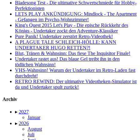
Bladesong Test - Die ultimative Schwertschmiede für Hobby-
Perfektionisten
LETS PLAY ANKÜNDIGUNG: Mindlock - The Apartment
- Gefangen im Psycho-Wohnzimmer!
King's Quest 2015 Let's Play - Die epische Rückkehr des
Königs - Undertaker zockt den Adventure-Klassiker
Pure Panik! Undertaker zerstört Retro-Videothek!
A PLAGUE TALE SCHLEICH-HÖLLE: KANN
UNDERTAKER HUGO RETTEN?!
Blut, Tränen & Wahnsinn: Das fiese The Inquisitor Finale!
Undertaker rastet aus! Das blaue Gel treibt ihn in den
tödlichen Wahnsinn!
VHS-Wahnsinn! Warum der Undertaker im Retro-Laden fast
durchdreht!
RETRO REWIND: Der ultimative Videotheken-Simulator ist
da und Undertaker spult zurück!
Archiv
▸
2027
Januar
▸
2026
August
Juli