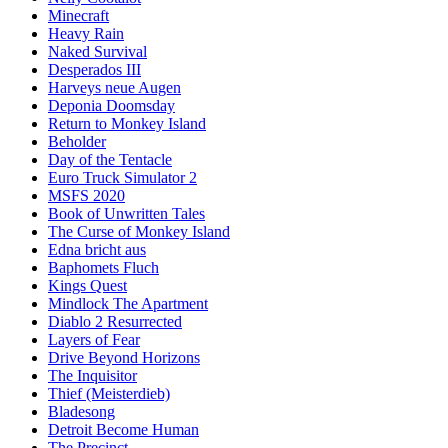
Minecraft
Heavy Rain
Naked Survival
Desperados III
Harveys neue Augen
Deponia Doomsday
Return to Monkey Island
Beholder
Day of the Tentacle
Euro Truck Simulator 2
MSFS 2020
Book of Unwritten Tales
The Curse of Monkey Island
Edna bricht aus
Baphomets Fluch
Kings Quest
Mindlock The Apartment
Diablo 2 Resurrected
Layers of Fear
Drive Beyond Horizons
The Inquisitor
Thief (Meisterdieb)
Bladesong
Detroit Become Human
The Precinct