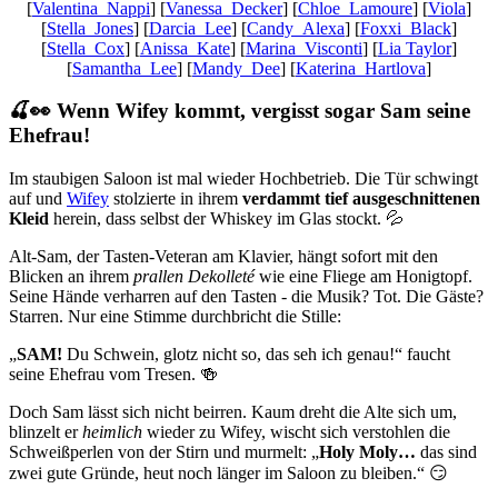
[
Valentina_Nappi
] [
Vanessa_Decker
] [
Chloe_Lamoure
] [
Viola
]
[
Stella_Jones
] [
Darcia_Lee
] [
Candy_Alexa
] [
Foxxi_Black
]
[
Stella_Cox
] [
Anissa_Kate
] [
Marina_Visconti
] [
Lia Taylor
]
[
Samantha_Lee
] [
Mandy_Dee
] [
Katerina_Hartlova
]
🍒👀 Wenn Wifey kommt, vergisst sogar Sam seine
Ehefrau!
Im staubigen Saloon ist mal wieder Hochbetrieb. Die Tür schwingt
auf und
Wifey
stolzierte in ihrem
verdammt tief ausgeschnittenen
Kleid
herein, dass selbst der Whiskey im Glas stockt. 💦
Alt-Sam, der Tasten-Veteran am Klavier, hängt sofort mit den
Blicken an ihrem
prallen Dekolleté
wie eine Fliege am Honigtopf.
Seine Hände verharren auf den Tasten - die Musik? Tot. Die Gäste?
Starren. Nur eine Stimme durchbricht die Stille:
„
SAM!
Du Schwein, glotz nicht so, das seh ich genau!“ faucht
seine Ehefrau vom Tresen. 🍻
Doch Sam lässt sich nicht beirren. Kaum dreht die Alte sich um,
blinzelt er
heimlich
wieder zu Wifey, wischt sich verstohlen die
Schweißperlen von der Stirn und murmelt: „
Holy Moly…
das sind
zwei gute Gründe, heut noch länger im Saloon zu bleiben.“ 😏