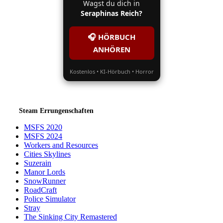
Wagst du dich in
Seraphinas Reich?
🎧 HÖRBUCH
ANHÖREN
Kostenlos • KI-Hörbuch • Horror
Steam Errungenschaften
MSFS 2020
MSFS 2024
Workers and Resources
Cities Skylines
Suzerain
Manor Lords
SnowRunner
RoadCraft
Police Simulator
Stray
The Sinking City Remastered