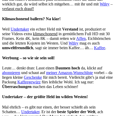
wirklich gut, da würd selbst ich mitgehen… mit ihr und mit
Wifey
–
verlasst euch drauf!
Klimaschonend ballern? Na klar!
Weil
Undertaker
ein echter Held mit
Verstand
ist, produziert er
seine Videos extra
klimaschonend
in gemütlichem Full HD mit 30
Frames. Kein 4K, kein 8K – damit retten wir
Affen
, Eichhörnchen
und die letzten Kojoten im Westen. Und
Wifey
mag es auch
umweltfreundlich
, sagt sie immer beim Kaffee… äh…
Kaffee
.
Werbung – so wie sie sein soll!
Leute… denkt dran: Lasst einen
Daumen hoch
da, klickt auf
abonnieren
und schaut auf
meiner Amazon-Wunschliste
vorbei – da
liegen kleine
Geschenke
für mich bereit. Vielleicht gibt’s ja mal eine
Packung
Kaffeegewürz
fürs leibliche Wohl. Ich sag nur:
Überraschungen
machen das Leben schöner!
Undertaker – der größte Held im wilden Westen!
Mal ehrlich – es gibt nur einen, der besser schießt als sein
Schatten…
Undertaker
. Er ist der
beste Spieler der Welt
, ach