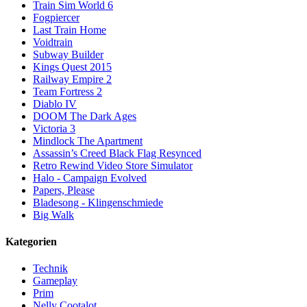
Train Sim World 6
Fogpiercer
Last Train Home
Voidtrain
Subway Builder
Kings Quest 2015
Railway Empire 2
Team Fortress 2
Diablo IV
DOOM The Dark Ages
Victoria 3
Mindlock The Apartment
Assassin’s Creed Black Flag Resynced
Retro Rewind Video Store Simulator
Halo - Campaign Evolved
Papers, Please
Bladesong - Klingenschmiede
Big Walk
Kategorien
Technik
Gameplay
Prim
Nelly Cootalot