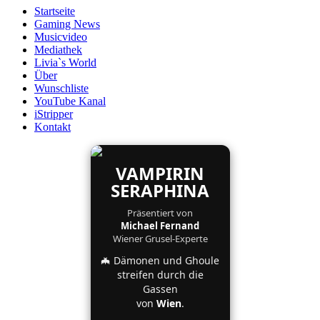
Startseite
Gaming News
Musicvideo
Mediathek
Livia`s World
Über
Wunschliste
YouTube Kanal
iStripper
Kontakt
VAMPIRIN
SERAPHINA
Präsentiert von
Michael Fernand
Wiener Grusel-Experte
🦇 Dämonen und Ghoule
streifen durch die
Gassen
von
Wien
.