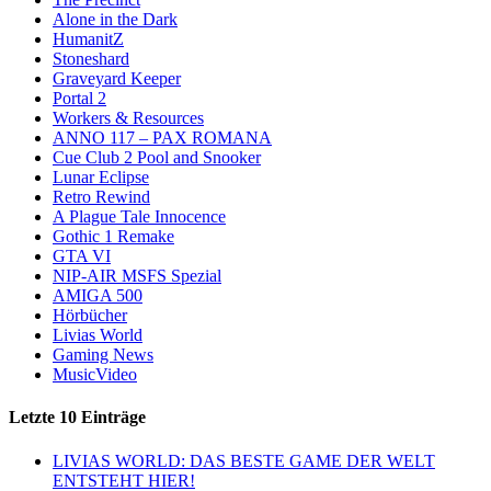
Alone in the Dark
HumanitZ
Stoneshard
Graveyard Keeper
Portal 2
Workers & Resources
ANNO 117 – PAX ROMANA
Cue Club 2 Pool and Snooker
Lunar Eclipse
Retro Rewind
A Plague Tale Innocence
Gothic 1 Remake
GTA VI
NIP-AIR MSFS Spezial
AMIGA 500
Hörbücher
Livias World
Gaming News
MusicVideo
Letzte 10 Einträge
LIVIAS WORLD: DAS BESTE GAME DER WELT
ENTSTEHT HIER!