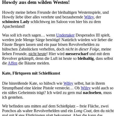
Howdy aus dem wilden Westen!
Howdy meine lieben Freunde der bleihaltigen Westernspiele, und
Howdy liebe über alles verehrte und bezaubernde
Wifey
, der
schönsten Lady
schlichtweg im Saloon von hier bis zu dem
Apachenland!
Was soll ich euch sagen… wenn
Undertaker
Desperados III spielt,
werden jede Menge Särge benötigt! Natürlich würden wir lieber die
Fäuste fliegen lassen und ein paar bösen Revolverhelden zu
hübschen Zahnlücken verhelfen, doch
nicht in dieser Folge
, meine
lieben Freunde,
nicht heute
! Hier wird
messerscharf
und mit dem
Revolver gekämpft, denn die Luft ist heute so
bleihaltig
, dass selbst
die
Affen
die Bäume meiden.
Kate, Flirtqueen mit Schießkunst
Die hinreißende Kate, so hübsch wie
Wifey
selbst, hat in ihrem
Strumpfband eine kleine Pistole versteckt… Ob
Wifey
wohl auch so
ein süßes Geheimnis trägt? Ich würd zu gern mal
nachsehen
, muss
ich gestehen.
Wir befinden uns mitten auf dem Schießplatz – freie Fläche, zwei
Ponchos als wahre Revolverhelden und ein
Long Coat
, den du nicht
mal mit Kates Flirtkünsten platt bekommst. Aber die kann das