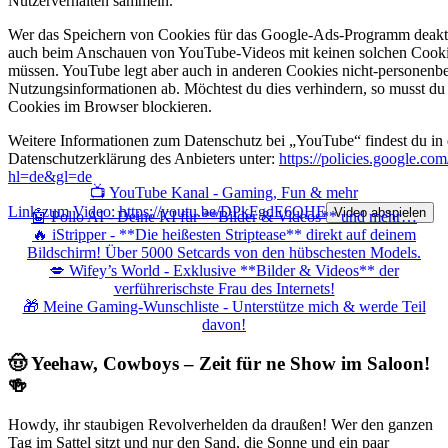
Nutzerverhalten sammeln.
Wer das Speichern von Cookies für das Google-Ads-Programm deaktiv
auch beim Anschauen von YouTube-Videos mit keinen solchen Cooki
müssen. YouTube legt aber auch in anderen Cookies nicht-personenb
Nutzungsinformationen ab. Möchtest du dies verhindern, so musst du
Cookies im Browser blockieren.
Weitere Informationen zum Datenschutz bei „YouTube“ findest du in 
Datenschutzerklärung des Anbieters unter:
https://policies.google.co
hl=de&gl=de
📺 YouTube Kanal - Gaming, Fun & mehr
Link zum Video: https://youtu.be/DPkFgdE6QHE
Video abspielen
🤖 Pollo AI - Deine KI für **Bilder & Videos** und mehr…
🔥 iStripper - **Die heißesten Striptease** direkt auf deinem
Bildschirm! Über 5000 Setcards von den hübschesten Models.
💋 Wifey’s World - Exklusive **Bilder & Videos** der
verführerischste Frau des Internets!
🎁 Meine Gaming-Wunschliste - Unterstütze mich & werde Teil
davon!
🤠 Yeehaw, Cowboys – Zeit für ne Show im Saloon!
🍻
Howdy, ihr staubigen Revolverhelden da draußen! Wer den ganzen
Tag im Sattel sitzt und nur den Sand, die Sonne und ein paar