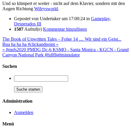
Und so klimpert er weiter - nicht auf dem Klavier, sondern mit den
Augen Richtung
Wifeysworld
.
Gepostet von
Undertaker
um 17:00:24
in
Gameplay
,
Desperados III
1507
Aufruf(e)
Kommentar hinzufügen
The Book of Unwritten Tales – Folge 14 .... Wir sind ein Geist...
Bua ha ha ha #clickandpoint »
« #msfs2020 PMDG Dc-6 KSMO - Santa Monica - KGCN - Grand
Canyon National Park #fullflightsimulator
Suchen
Administration
Anmelden
Menü