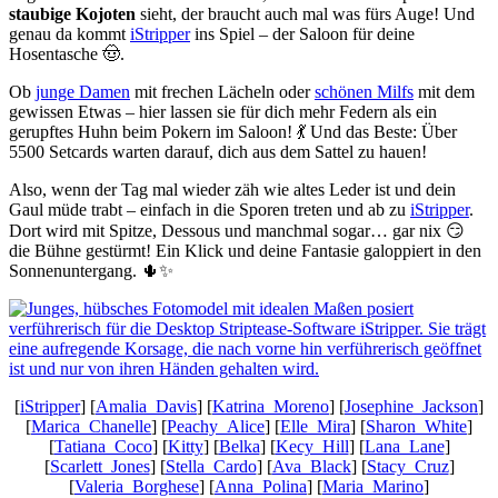
staubige Kojoten
sieht, der braucht auch mal was fürs Auge! Und
genau da kommt
iStripper
ins Spiel – der Saloon für deine
Hosentasche 🤠.
Ob
junge Damen
mit frechen Lächeln oder
schönen Milfs
mit dem
gewissen Etwas – hier lassen sie für dich mehr Federn als ein
gerupftes Huhn beim Pokern im Saloon! 💃 Und das Beste: Über
5500 Setcards warten darauf, dich aus dem Sattel zu hauen!
Also, wenn der Tag mal wieder zäh wie altes Leder ist und dein
Gaul müde trabt – einfach in die Sporen treten und ab zu
iStripper
.
Dort wird mit Spitze, Dessous und manchmal sogar… gar nix 😏
die Bühne gestürmt! Ein Klick und deine Fantasie galoppiert in den
Sonnenuntergang. 🌵✨
[
iStripper
] [
Amalia_Davis
] [
Katrina_Moreno
] [
Josephine_Jackson
]
[
Marica_Chanelle
] [
Peachy_Alice
] [
Elle_Mira
] [
Sharon_White
]
[
Tatiana_Coco
] [
Kitty
] [
Belka
] [
Kecy_Hill
] [
Lana_Lane
]
[
Scarlett_Jones
] [
Stella_Cardo
] [
Ava_Black
] [
Stacy_Cruz
]
[
Valeria_Borghese
] [
Anna_Polina
] [
Maria_Marino
]