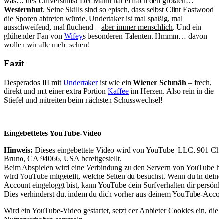
was… des Universums! Der Mann hat einfach den größten…
Westernhut
. Seine Skills sind so episch, dass selbst Clint Eastwood
die Sporen abtreten würde. Undertaker ist mal spaßig, mal
ausschweifend, mal fluchend –
aber immer menschlich
. Und ein
glühender Fan von
Wifey
s besonderen Talenten. Hmmm… davon
wollen wir alle mehr sehen!
Fazit
Desperados III mit
Undertaker
ist wie ein
Wiener Schmäh
– frech,
direkt und mit einer extra Portion
Kaffee
im Herzen. Also rein in die
Stiefel und mitreiten beim nächsten Schusswechsel!
Eingebettetes YouTube-Video
Hinweis:
Dieses eingebettete Video wird von YouTube, LLC, 901 Ch
Bruno, CA 94066, USA bereitgestellt.
Beim Abspielen wird eine Verbindung zu den Servern von YouTube he
wird YouTube mitgeteilt, welche Seiten du besuchst. Wenn du in de
Account eingeloggt bist, kann YouTube dein Surfverhalten dir persön
Dies verhinderst du, indem du dich vorher aus deinem YouTube-Acco
Wird ein YouTube-Video gestartet, setzt der Anbieter Cookies ein, di