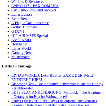
Workers & Resources
ANNO 117 – PAX ROMANA
Cue Club 2 Pool and Snooker
Lunar Eclipse
Retro Rewind
A Plague Tale Innocence
Gothic 1 Remake
GTA VI
NIP-AIR MSFS Spezial
AMIGA 500
Hörbücher
Livias World
Gaming News
MusicVideo
Letzte 10 Einträge
LIVIAS WORLD: DAS BESTE GAME DER WELT
ENTSTEHT HIER!
Bladesong Test - Die ultimative Schwertschmiede für Hobby-
Perfektionisten
LETS PLAY ANKÜNDIGUNG: Mindlock - The Apartment
- Gefangen im Psycho-Wohnzimmer!
King's Quest 2015 Let's Play - Die epische Rückkehr des
Königs - Undertaker zockt den Adventure-Klassiker