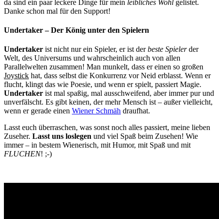
da sind ein paar leckere Dinge für mein
leibliches Wohl
gelistet.
Danke schon mal für den Support!
Undertaker – Der König unter den Spielern
Undertaker
ist nicht nur ein Spieler, er ist der
beste Spieler
der
Welt, des Universums und wahrscheinlich auch von allen
Parallelwelten zusammen! Man munkelt, dass er einen so großen
Joystick
hat, dass selbst die Konkurrenz vor Neid erblasst. Wenn er
flucht, klingt das wie Poesie, und wenn er spielt, passiert Magie.
Undertaker
ist mal spaßig, mal ausschweifend, aber immer pur und
unverfälscht. Es gibt keinen, der mehr Mensch ist – außer vielleicht,
wenn er gerade einen
Wiener Schmäh
draufhat.
Lasst euch überraschen, was sonst noch alles passiert, meine lieben
Zuseher.
Lasst uns loslegen
und viel Spaß beim Zusehen! Wie
immer – in bestem Wienerisch, mit Humor, mit Spaß und mit
FLUCHEN
! ;-)