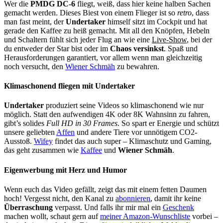
Wer die
PMDG DC-6
fliegt, weiß, dass hier keine halben Sachen
gemacht werden. Dieses Biest von einem Flieger ist so
retro
, dass
man fast meint, der
Undertaker
himself sitzt im Cockpit und hat
gerade den Kaffee zu heiß gemacht. Mit all den Knöpfen, Hebeln
und Schaltern fühlt sich jeder Flug an wie eine
Live-Show
, bei der
du entweder der Star bist oder im
Chaos versinkst
. Spaß und
Herausforderungen garantiert, vor allem wenn man gleichzeitig
noch versucht, den
Wiener Schmäh
zu bewahren.
Klimaschonend fliegen mit Undertaker
Undertaker
produziert seine Videos so klimaschonend wie nur
möglich. Statt den aufwendigen 4K oder 8K Wahnsinn zu fahren,
gibt’s solides
Full HD in 30 Frames
. So spart er Energie und schützt
unsere geliebten
Affen
und andere Tiere vor unnötigem CO2-
Ausstoß.
Wifey
findet das auch super – Klimaschutz und Gaming,
das geht zusammen wie
Kaffee
und
Wiener Schmäh
.
Eigenwerbung mit Herz und Humor
Wenn euch das Video gefällt, zeigt das mit einem fetten Daumen
hoch! Vergesst nicht, den Kanal zu
abonnieren
, damit ihr keine
Überraschung
verpasst. Und falls ihr mir mal ein
Geschenk
machen wollt, schaut gern auf
meiner Amazon-Wunschliste
vorbei –