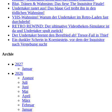
Blut, Tränen & Wahnsinn: Das fiese The Inquisitor Finale!
Undertaker rastet aus! Das blaue Gel treibt ihn in den
tödlichen Wahnsinn!
VHS-Wahnsinn! Warum der Undertaker im Retro-Laden fast
durchdreht!
RETRO REWIND: Der ultimative Videotheken-Simulator ist
da und Undertaker spult zurück!
Der Undertaker brennt den Bergfried ab! Tresor-Fail in Thief
Ein dunkler Schrein in Koenigstein, vor dem der Inquisitor
nach Vergebung sucht
Archiv
▸
2027
Januar
▸
2026
August
Juli
Juni
Mai
April
März
Februar
Januar