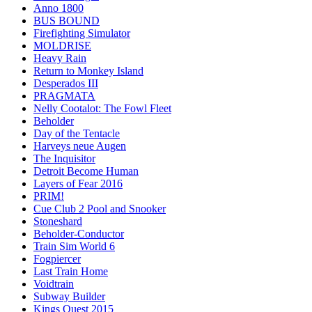
Anno 1800
BUS BOUND
Firefighting Simulator
MOLDRISE
Heavy Rain
Return to Monkey Island
Desperados III
PRAGMATA
Nelly Cootalot: The Fowl Fleet
Beholder
Day of the Tentacle
Harveys neue Augen
The Inquisitor
Detroit Become Human
Layers of Fear 2016
PRIM!
Cue Club 2 Pool and Snooker
Stoneshard
Beholder-Conductor
Train Sim World 6
Fogpiercer
Last Train Home
Voidtrain
Subway Builder
Kings Quest 2015