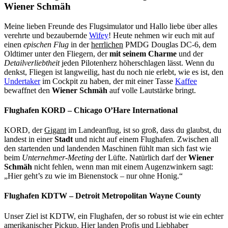
Wiener Schmäh
Meine lieben Freunde des Flugsimulator und Hallo liebe über alles
verehrte und bezaubernde
Wifey
! Heute nehmen wir euch mit auf
einen
epischen Flug
in der
herrlichen
PMDG Douglas DC-6, dem
Oldtimer unter den Fliegern, der
mit seinem Charme
und der
Detailverliebtheit
jeden Pilotenherz höherschlagen lässt. Wenn du
denkst, Fliegen ist langweilig, hast du noch nie erlebt, wie es ist, den
Undertaker
im Cockpit zu haben, der mit einer Tasse
Kaffee
bewaffnet den
Wiener Schmäh
auf volle Lautstärke bringt.
Flughafen KORD – Chicago O’Hare International
KORD, der
Gigant
im Landeanflug, ist so groß, dass du glaubst, du
landest in einer
Stadt
und nicht auf einem Flughafen. Zwischen all
den startenden und landenden Maschinen fühlt man sich fast wie
beim
Unternehmer-Meeting
der Lüfte. Natürlich darf der
Wiener
Schmäh
nicht fehlen, wenn man mit einem Augenzwinkern sagt:
„Hier geht’s zu wie im Bienenstock – nur ohne Honig.“
Flughafen KDTW – Detroit Metropolitan Wayne County
Unser Ziel ist KDTW, ein Flughafen, der so robust ist wie ein echter
amerikanischer Pickup. Hier landen Profis und Liebhaber