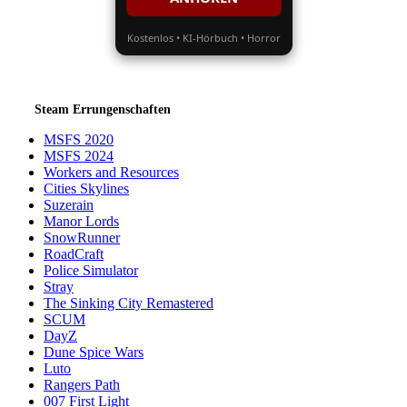
Kostenlos • KI-Hörbuch • Horror
Steam Errungenschaften
MSFS 2020
MSFS 2024
Workers and Resources
Cities Skylines
Suzerain
Manor Lords
SnowRunner
RoadCraft
Police Simulator
Stray
The Sinking City Remastered
SCUM
DayZ
Dune Spice Wars
Luto
Rangers Path
007 First Light