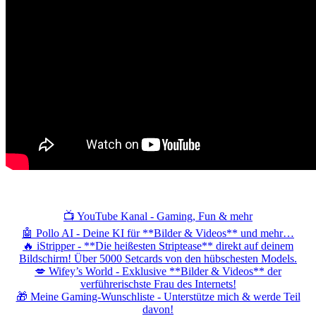
📺 YouTube Kanal - Gaming, Fun & mehr
🤖 Pollo AI - Deine KI für **Bilder & Videos** und mehr…
🔥 iStripper - **Die heißesten Striptease** direkt auf deinem
Bildschirm! Über 5000 Setcards von den hübschesten Models.
💋 Wifey’s World - Exklusive **Bilder & Videos** der
verführerischste Frau des Internets!
🎁 Meine Gaming-Wunschliste - Unterstütze mich & werde Teil
davon!