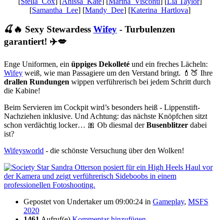
[
Stella_Cox
] [
Anissa_Kate
] [
Marina_Visconti
] [
Lia Taylor
]
[
Samantha_Lee
] [
Mandy_Dee
] [
Katerina_Hartlova
]
🍒🔥 Sexy Stewardess
Wifey
- Turbulenzen
garantiert! ✈️💋
Enge Uniformen, ein
üppiges Dekolleté
und ein freches Lächeln:
Wifey
weiß, wie man Passagiere um den Verstand bringt. 💄🍑 Ihre
drallen Rundungen
wippen verführerisch bei jedem Schritt durch
die Kabine!
Beim Servieren im Cockpit wird’s besonders heiß - Lippenstift-
Nachziehen inklusive. Und Achtung: das nächste Knöpfchen sitzt
schon verdächtig locker… 🎀 Ob diesmal der
Busenblitzer
dabei
ist?
Wifeysworld
- die schönste Versuchung über den Wolken!
Gepostet von
Undertaker
um 09:00:24
in
Gameplay
,
MSFS
2020
1461
Aufruf(e)
Kommentar hinzufügen