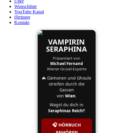
Über
Wunschliste
YouTube Kanal
iStripper
Kontakt
VAMPIRIN
SERAPHINA
Präsentiert von
Michael Fernand
Wiener Grusel-Experte
🦇 Dämonen und Ghoule
streifen durch die
Gassen
von
Wien
.
Wagst du dich in
Seraphinas Reich?
🎧 HÖRBUCH
ANHÖREN