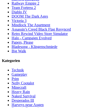
Railway Empire 2
Team Fortress 2
Diablo IV
DOOM The Dark Ages
Victoria 3
Mindlock The Apartment
Assassin’s Creed Black Flag Resynced
Retro Rewind Video Store Simulator
Halo - Campaign Evolved
Papers, Please
Bladesong - Klingenschmiede
Big Walk
Kategorien
Technik
Gameplay
Prim
Nelly Cootalot
Minecraft
Heavy Rain
Naked Survival
Desperados III
Harveys neue Augen