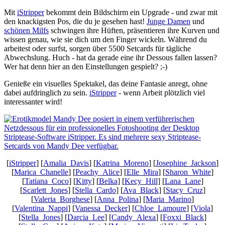
Mit
iStripper
bekommt dein Bildschirm ein Upgrade - und zwar mit
den knackigsten Pos, die du je gesehen hast!
Junge Damen
und
schönen Milfs
schwingen ihre Hüften, präsentieren ihre Kurven und
wissen genau, wie sie dich um den Finger wickeln. Während du
arbeitest oder surfst, sorgen über 5500 Setcards für tägliche
Abwechslung. Huch - hat da gerade eine ihr Dessous fallen lassen?
Wer hat denn hier an den Einstellungen gespielt? ;-)
Genieße ein visuelles Spektakel, das deine Fantasie anregt, ohne
dabei aufdringlich zu sein.
iStripper
- wenn Arbeit plötzlich viel
interessanter wird!
[
iStripper
] [
Amalia_Davis
] [
Katrina_Moreno
] [
Josephine_Jackson
]
[
Marica_Chanelle
] [
Peachy_Alice
] [
Elle_Mira
] [
Sharon_White
]
[
Tatiana_Coco
] [
Kitty
] [
Belka
] [
Kecy_Hill
] [
Lana_Lane
]
[
Scarlett_Jones
] [
Stella_Cardo
] [
Ava_Black
] [
Stacy_Cruz
]
[
Valeria_Borghese
] [
Anna_Polina
] [
Maria_Marino
]
[
Valentina_Nappi
] [
Vanessa_Decker
] [
Chloe_Lamoure
] [
Viola
]
[
Stella_Jones
] [
Darcia_Lee
] [
Candy_Alexa
] [
Foxxi_Black
]