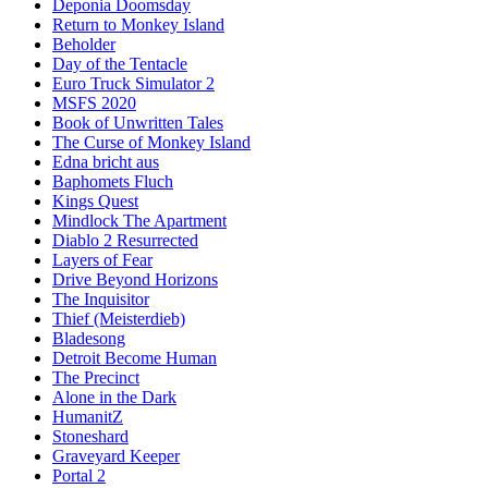
Deponia Doomsday
Return to Monkey Island
Beholder
Day of the Tentacle
Euro Truck Simulator 2
MSFS 2020
Book of Unwritten Tales
The Curse of Monkey Island
Edna bricht aus
Baphomets Fluch
Kings Quest
Mindlock The Apartment
Diablo 2 Resurrected
Layers of Fear
Drive Beyond Horizons
The Inquisitor
Thief (Meisterdieb)
Bladesong
Detroit Become Human
The Precinct
Alone in the Dark
HumanitZ
Stoneshard
Graveyard Keeper
Portal 2