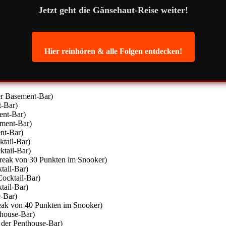
Jetzt geht die Gänsehaut-Reise weiter!
Hier reinhören & alle Folgen entdecken!
er Basement-Bar)
t-Bar)
ent-Bar)
ement-Bar)
nt-Bar)
ktail-Bar)
ktail-Bar)
reak von 30 Punkten im Snooker)
tail-Bar)
Cocktail-Bar)
tail-Bar)
e-Bar)
reak von 40 Punkten im Snooker)
thouse-Bar)
 der Penthouse-Bar)