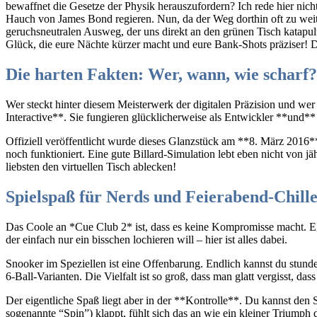
bewaffnet die Gesetze der Physik herauszufordern? Ich rede hier nic
Hauch von James Bond regieren. Nun, da der Weg dorthin oft zu weit (
geruchsneutralen Ausweg, der uns direkt an den grünen Tisch katapul
Glück, die eure Nächte kürzer macht und eure Bank-Shots präziser! Dies
Die harten Fakten: Wer, wann, wie scharf?
Wer steckt hinter diesem Meisterwerk der digitalen Präzision und wer
Interactive**. Sie fungieren glücklicherweise als Entwickler **und*
Offiziell veröffentlicht wurde dieses Glanzstück am **8. März 2016*
noch funktioniert. Eine gute Billard-Simulation lebt eben nicht von
liebsten den virtuellen Tisch ablecken!
Spielspaß für Nerds und Feierabend-Chill
Das Coole an *Cue Club 2* ist, dass es keine Kompromisse macht. Eg
der einfach nur ein bisschen lochieren will – hier ist alles dabei.
Snooker im Speziellen ist eine Offenbarung. Endlich kannst du stun
6-Ball-Varianten. Die Vielfalt ist so groß, dass man glatt vergisst, d
Der eigentliche Spaß liegt aber in der **Kontrolle**. Du kannst den 
sogenannte “Spin”) klappt, fühlt sich das an wie ein kleiner Triumph 