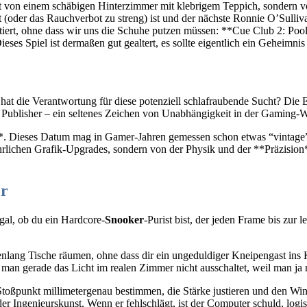
ht von einem schäbigen Hinterzimmer mit klebrigem Teppich, sondern vo
oder das Rauchverbot zu streng) ist und der nächste Ronnie O’Sullivan
tiert, ohne dass wir uns die Schuhe putzen müssen: **Cue Club 2: Poo
es Spiel ist dermaßen gut gealtert, es sollte eigentlich ein Geheimnis s
 hat die Verantwortung für diese potenziell schlafraubende Sucht? Die 
* Publisher – ein seltenes Zeichen von Unabhängigkeit in der Gaming-W
*. Dieses Datum mag in Gamer-Jahren gemessen schon etwas “vintage” kl
 jährlichen Grafik-Upgrades, sondern von der Physik und der **Präzisio
er
al, ob du ein Hardcore-
Snooker
-Purist bist, der jeden Frame bis zur l
denlang Tische räumen, ohne dass dir ein ungeduldiger Kneipengast in
ass man gerade das Licht im realen Zimmer nicht ausschaltet, weil man j
Stoßpunkt millimetergenau bestimmen, die Stärke justieren und den Win
der Ingenieurskunst. Wenn er fehlschlägt, ist der Computer schuld, logi