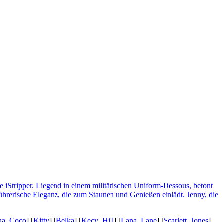
ana_Coco
] [
Kitty
] [
Belka
] [
Kecy_Hill
] [
Lana_Lane
] [
Scarlett_Jones
]