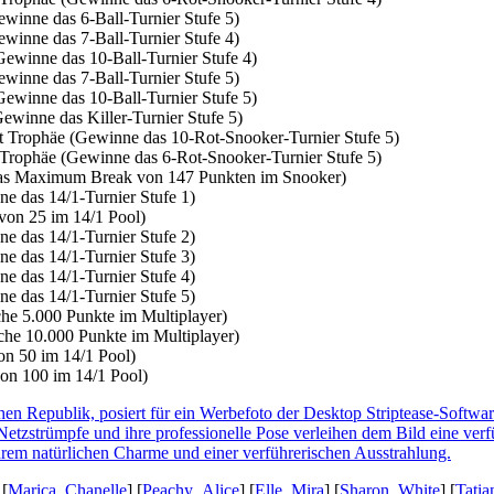
winne das 6-Ball-Turnier Stufe 5)
winne das 7-Ball-Turnier Stufe 4)
Gewinne das 10-Ball-Turnier Stufe 4)
winne das 7-Ball-Turnier Stufe 5)
Gewinne das 10-Ball-Turnier Stufe 5)
ewinne das Killer-Turnier Stufe 5)
t Trophäe (Gewinne das 10-Rot-Snooker-Turnier Stufe 5)
 Trophäe (Gewinne das 6-Rot-Snooker-Turnier Stufe 5)
das Maximum Break von 147 Punkten im Snooker)
e das 14/1-Turnier Stufe 1)
von 25 im 14/1 Pool)
e das 14/1-Turnier Stufe 2)
e das 14/1-Turnier Stufe 3)
e das 14/1-Turnier Stufe 4)
e das 14/1-Turnier Stufe 5)
che 5.000 Punkte im Multiplayer)
che 10.000 Punkte im Multiplayer)
von 50 im 14/1 Pool)
von 100 im 14/1 Pool)
 [
Marica_Chanelle
] [
Peachy_Alice
] [
Elle_Mira
] [
Sharon_White
] [
Tati