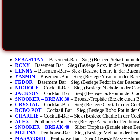
SEBASTIAN
– Basement-Bar – Sieg (Besiege Sebastian in d
ROXY
– Basement-Bar – Sieg (Besiege Roxy in der Basemen
LENNY
– Basement-Bar – Sieg (Besiege Lenny in der Basem
YASMIN
– Basement-Bar – Sieg (Besiege Yasmin in der Bas
FEDOR
– Basement-Bar – Sieg (Besiege Fedor in der Baseme
NICHOLE
– Cocktail-Bar – Sieg (Besiege Nichole in der Coc
JACKSON
– Cocktail-Bar – Sieg (Besiege Jackson in der Coc
SNOOKER – BREAK 30
– Bronze-Trophäe (Erziele einen B
CRYSTAL
– Cocktail-Bar – Sieg (Besiege Crystal in der Cock
ROBO-POT
– Cocktail-Bar – Sieg (Besiege Robo-Pot in der 
CHARLIE
– Cocktail-Bar – Sieg (Besiege Charlie in der Cock
ALEX
– Penthouse-Bar – Sieg (Besiege Alex in der Penthous
SNOOKER – BREAK 40
– Silber-Trophäe (Erziele einen B
MELINA
– Penthouse-Bar – Sieg (Besiege Melina in der Pen
MASAYOSHI
– Penthouse-Bar – Sieg (Besiege Masayoshi in