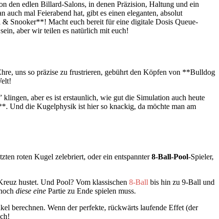
n den edlen Billard-Salons, in denen Präzision, Haltung und ein
 auch mal Feierabend hat, gibt es einen eleganten, absolut
l & Snooker**! Macht euch bereit für eine digitale Dosis Queue-
ein, aber wir teilen es natürlich mit euch!
Ehre, uns so präzise zu frustrieren, gebührt den Köpfen von **Bulldog
elt!
ingen, aber es ist erstaunlich, wie gut die Simulation auch heute
n**. Und die Kugelphysik ist hier so knackig, da möchte man am
etzten roten Kugel zelebriert, oder ein entspannter
8-Ball-Pool
-Spieler,
s Kreuz hustet. Und Pool? Vom klassischen
8-Ball
bis hin zu 9-Ball und
a noch
diese eine
Partie zu Ende spielen muss.
kel berechnen. Wenn der perfekte, rückwärts laufende Effet (der
sch!