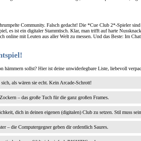
schrumpelte Community. Falsch gedacht! Die *Cue Club 2*-Spieler sind
piel, es ist ein digitaler Stammtisch. Klar, man trifft auf harte Nusskna
ich online mit Leuten aus aller Welt zu messen. Und das Beste: Im Chat
tspiel!
hämmern sollst? Hier ist deine unwiderlegbare Liste, liebevoll verp
sich, als wären sie echt. Kein Arcade-Schrott!
 Zockern – das große Tuch für die ganz großen Frames.
eit, dich in deinen eigenen (digitalen) Club zu setzen. Stil muss sein
er – die Computergegner geben dir ordentlich Saures.