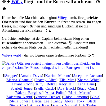
💋✈️
Wifey
fliegt - und ihr Busen will auch raus! 🍑
🔥
Kaum hebt die Maschine ab, beginnt
Wifey
damit, ihre
perfekte
Oberweite
und ihre
heißen Kurven
in Szene zu setzen. Im
engen
Dress
, mit
langen Beinen
und sündigen Blicken ist sie die
Ablenkung der Extraklasse
! 💄🍒
Gerüchten zufolge hat der Captain beim letzten Flug einen
Busenblitzer
abbekommen… und diesmal? 😏 Klick rein und
sichere dir deinen Platz bei der nächsten heißen Landung!
Wifeysworld
-
da, wo Busen keine Geheimnisse bleiben
. 🍑👙
[
iStripper
] [
Amalia_Davis
] [
Katrina_Moreno
] [
Josephine_Jackson
]
[
Marica_Chanelle
] [
Peachy_Alice
] [
Elle_Mira
] [
Sharon_White
]
[
Tatiana_Coco
] [
Kitty
] [
Belka
] [
Kecy_Hill
] [
Lana_Lane
]
[
Scarlett_Jones
] [
Stella_Cardo
] [
Ava_Black
] [
Stacy_Cruz
]
[
Valeria_Borghese
] [
Anna_Polina
] [
Maria_Marino
]
[
Valentina_Nappi
] [
Vanessa_Decker
] [
Chloe_Lamoure
] [
Viola
]
[
Stella_Jones
] [
Darcia_Lee
] [
Candy_Alexa
] [
Foxxi_Black
]
[
Stella_Cox
] [
Anissa_Kate
] [
Marina_Visconti
] [
Lia Taylor
]