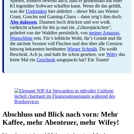
Spielen, sondern beweist auch, dass er gemeinsam mit einer
KI legendäre Software schaffen kann. Wenn dir das gefällt,
was der
Undertaker
hier abliefert – dieser Mix aus Wiener
Grant, Goschn und Gaming-Chaos – dann zeig’s ihm doch:
Abo dalassen
, Daumen hoch drücken und wer weiß,
vielleicht schneit für ihn ja mal ein „Glitzerpäckchen“,
geliefert von der Waldfee persönlich, von
meiner Amazon-
Wunschliste
rein. Für’s leibliche Wohl, für’s Gemüt und für
die nächste Session voll Fluchen und den über alle Grenzen
hinweg bekannten berühmten
Wiener Schmäh
. Du weißt
Bescheid. Ach ja, und habt ihr schon gesehen, wie
Wifey
das
letzte Mal ein
Geschenk
ausgepackt hat? Ein Traum!
Abschluss und Blick nach vorn: Mehr
Kaffee, mehr Abenteuer, mehr Wifey!