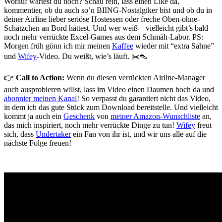
Worauf wartest du noch? Schau rein, lass einen Like da,
kommentier, ob du auch so’n BIING-Nostalgiker bist und ob du in
deiner Airline lieber seriöse Hostessen oder freche Oben-ohne-
Schätzchen an Bord hättest. Und wer weiß – vielleicht gibt’s bald
noch mehr verrückte Excel-Games aus dem Schmäh-Labor. PS:
Morgen früh gönn ich mir meinen
Kaffee
wieder mit “extra Sahne”
und
Wifey
-Video. Du weißt, wie’s läuft. ✂️👠
👉
Call to Action:
Wenn du diesen verrückten Airline-Manager
auch ausprobieren willst, lass im Video einen Daumen hoch da und
abonnier meinen Kanal
! So verpasst du garantiert nicht das Video,
in dem ich das gute Stück zum Download bereitstelle. Und vielleicht
kommt ja auch ein
Geschenk
von
meiner Amazon-Wunschliste
an,
das mich inspiriert, noch mehr verrückte Dinge zu tun!
Wifey
freut
sich, dass
Undertaker
ein Fan von ihr ist, und wir uns alle auf die
nächste Folge freuen!