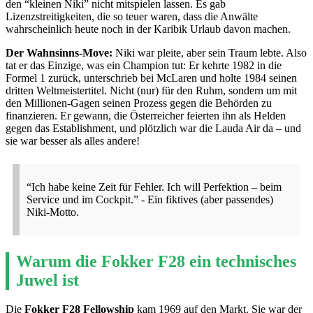
den “kleinen Niki” nicht mitspielen lassen. Es gab
Lizenzstreitigkeiten, die so teuer waren, dass die Anwälte
wahrscheinlich heute noch in der Karibik Urlaub davon machen.
Der Wahnsinns-Move:
Niki war pleite, aber sein Traum lebte. Also
tat er das Einzige, was ein Champion tut: Er kehrte 1982 in die
Formel 1 zurück, unterschrieb bei McLaren und holte 1984 seinen
dritten Weltmeistertitel. Nicht (nur) für den Ruhm, sondern um mit
den Millionen-Gagen seinen Prozess gegen die Behörden zu
finanzieren. Er gewann, die Österreicher feierten ihn als Helden
gegen das Establishment, und plötzlich war die Lauda Air da – und
sie war besser als alles andere!
“Ich habe keine Zeit für Fehler. Ich will Perfektion – beim
Service und im Cockpit.” - Ein fiktives (aber passendes)
Niki-Motto.
Warum die Fokker F28 ein technisches
Juwel ist
Die
Fokker F28 Fellowship
kam 1969 auf den Markt. Sie war der