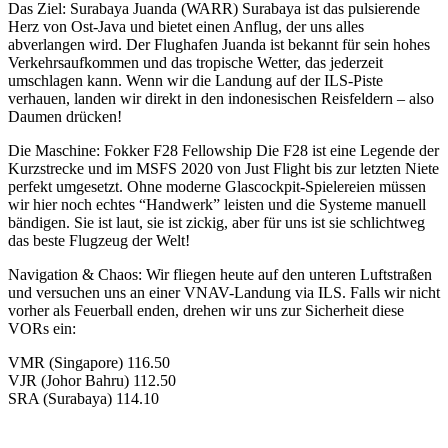
Das Ziel: Surabaya Juanda (WARR) Surabaya ist das pulsierende
Herz von Ost-Java und bietet einen Anflug, der uns alles
abverlangen wird. Der Flughafen Juanda ist bekannt für sein hohes
Verkehrsaufkommen und das tropische Wetter, das jederzeit
umschlagen kann. Wenn wir die Landung auf der ILS-Piste
verhauen, landen wir direkt in den indonesischen Reisfeldern – also
Daumen drücken!
Die Maschine: Fokker F28 Fellowship Die F28 ist eine Legende der
Kurzstrecke und im MSFS 2020 von Just Flight bis zur letzten Niete
perfekt umgesetzt. Ohne moderne Glascockpit-Spielereien müssen
wir hier noch echtes “Handwerk” leisten und die Systeme manuell
bändigen. Sie ist laut, sie ist zickig, aber für uns ist sie schlichtweg
das beste Flugzeug der Welt!
Navigation & Chaos: Wir fliegen heute auf den unteren Luftstraßen
und versuchen uns an einer VNAV-Landung via ILS. Falls wir nicht
vorher als Feuerball enden, drehen wir uns zur Sicherheit diese
VORs ein:
VMR (Singapore) 116.50
VJR (Johor Bahru) 112.50
SRA (Surabaya) 114.10