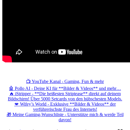
📺 YouTube Kanal - Gaming, Fun & mehr
🤖 Pollo AI - Deine KI für **Bilder & Videos** und mehr…
🔥 iStripper - **Die heißesten Striptease** direkt auf deinem
Bildschirm! Über 5000 Setcards von den hübschesten Models.
💋 Wifey’s World - Exklusive **Bilder & Videos** der
verführerischste Frau des Internets!
🎁 Meine Gaming-Wunschliste - Unterstütze mich & werde Teil
davon!