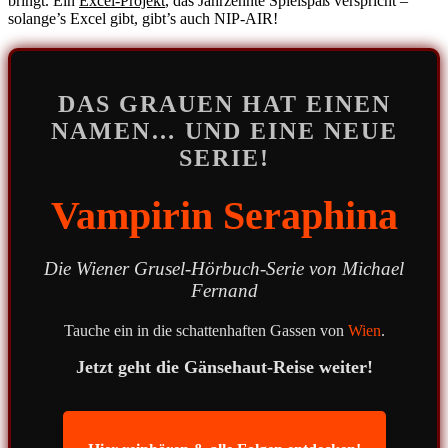
bringt. Ein
Excel-Projekt
, das Jahrzehnte Spielspaß verspricht –
solange’s Excel gibt, gibt’s auch NIP-AIR!
DAS GRAUEN HAT EINEN
NAMEN… UND EINE NEUE
SERIE!
Vampirin Seraphina
Die Wiener Grusel-Hörbuch-Serie von Michael
Fernand
Tauche ein in die schattenhaften Gassen von
Wien
.
Jetzt geht die Gänsehaut-Reise weiter!