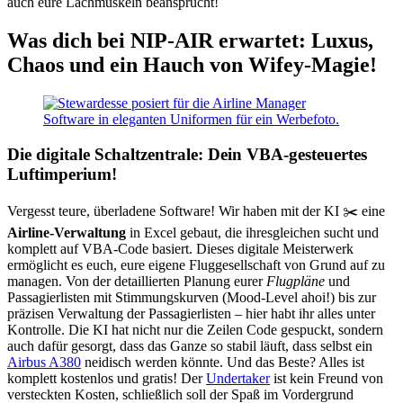
auch eure Lachmuskeln beansprucht!
Was dich bei NIP-AIR erwartet: Luxus,
Chaos und ein Hauch von Wifey-Magie!
Die digitale Schaltzentrale: Dein VBA-gesteuertes
Luftimperium!
Vergesst teure, überladene Software! Wir haben mit der KI ✂️ eine
Airline-Verwaltung
in Excel gebaut, die ihresgleichen sucht und
komplett auf VBA-Code basiert. Dieses digitale Meisterwerk
ermöglicht es euch, eure eigene Fluggesellschaft von Grund auf zu
managen. Von der detaillierten Planung eurer
Flugpläne
und
Passagierlisten mit Stimmungskurven (Mood-Level ahoi!) bis zur
präzisen Verwaltung der Passagierlisten – hier habt ihr alles unter
Kontrolle. Die KI hat nicht nur die Zeilen Code gespuckt, sondern
auch dafür gesorgt, dass das Ganze so stabil läuft, dass selbst ein
Airbus A380
neidisch werden könnte. Und das Beste? Alles ist
komplett kostenlos und gratis! Der
Undertaker
ist kein Freund von
versteckten Kosten, schließlich soll der Spaß im Vordergrund