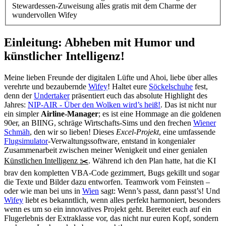
Stewardessen-Zuweisung alles gratis mit dem Charme der
wundervollen Wifey
Einleitung: Abheben mit Humor und
künstlicher Intelligenz!
Meine lieben Freunde der digitalen Lüfte und Ahoi, liebe über alles
verehrte und bezaubernde
Wifey
! Haltet eure
Söckelschuhe
fest,
denn der
Undertaker
präsentiert euch das absolute Highlight des
Jahres:
NIP-AIR - Über den Wolken wird’s heiß!
. Das ist nicht nur
ein simpler
Airline-Manager
; es ist eine Hommage an die goldenen
90er, an BIING, schräge Wirtschafts-Sims und den frechen
Wiener
Schmäh
, den wir so lieben! Dieses
Excel-Projekt
, eine umfassende
Flugsimulator
-Verwaltungssoftware, entstand in kongenialer
Zusammenarbeit zwischen meiner Wenigkeit und einer genialen
Künstlichen Intelligenz ✂️
. Während ich den Plan hatte, hat die KI
brav den kompletten VBA-Code gezimmert, Bugs gekillt und sogar
die Texte und Bilder dazu entworfen. Teamwork vom Feinsten –
oder wie man bei uns in
Wien
sagt: Wenn’s passt, dann passt’s! Und
Wifey
liebt es bekanntlich, wenn alles perfekt harmoniert, besonders
wenn es um so ein innovatives Projekt geht. Bereitet euch auf ein
Flugerlebnis der Extraklasse vor, das nicht nur euren Kopf, sondern