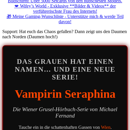
Bildschirm! Über 5000 Setcards von den hübschesten Models.
💋 Wifey’s World - Exklusive **Bilder & Videos** der
verführerischste Frau des Internets!
🎁 Meine Gaming-Wunschliste - Unterstütze mich & werde Teil
davon!
Support: Hat euch das Chaos gefallen? Dann zeigt uns den Daumen
nach Norden (Daumen hoch!)
DAS GRAUEN HAT EINEN
NAMEN… UND EINE NEUE
SERIE!
Vampirin Seraphina
Die Wiener Grusel-Hörbuch-Serie von Michael
Fernand
Tauche ein in die schattenhaften Gassen von
Wien
.