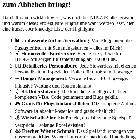
zum Abheben bringt!
Damit ihr auch wirklich wisst, was euch bei NIP-AIR alles erwartet
und warum dieses Projekt eure Flugträume wahr werden lässt, hier
eine kurze, aber knackige Liste der Highlights:
📊
Umfassende Airline-Verwaltung
: Von Flugplänen über
Passagierlisten mit Stimmungskurven – alles im Blick!
🍹
Humorvoller Bordservice
: Freche, sexy Texte im
BIING-Stil sorgen für Unterhaltung ab 10.000 Fuß.
👩‍✈️
Detailliertes Personalbüro
: Jede Stewardess mit eigenem
Personalblatt und speziellen Rollen für Großraumflugzeuge.
✈️
Hangar-Management
: Verwalte bis zu 10 Flugzeuge,
inklusive Wartung und Routenplanung.
🤖
KI-Unterstützung
: Die künstliche Intelligenz hat den
kompletten VBA-Code gezimmert und Bugs gekillt.
🎮
Gratis für Flugsimulator-Piloten
: Die komplette Airline-
Software ist absolut kostenlos und gratis erhältlich!
💰
Wirtschafts-Sim
: Ein Projekt, das Jahrzehnte Spielspaß
verspricht – solange Excel existiert!
😂
Frecher Wiener Schmäh
: Das Spiel ist durchzogen von
unserem geliebten Wiener Humor für maximale Unterhaltung.