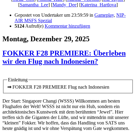
[
Samantha_Lee
] [
Mandy_Dee
] [
Katerina_Hartlova
]
Gepostet von
Undertaker
um 23:59:59
in
Gameplay
,
NIP-
AIR MSFS Spezial
5124
Aufruf(e)
Kommentar hinzufügen
Montag, Dezember 29, 2025
FOKKER F28 PREMIERE: Überleben
wir den Flug nach Indonesien?
Einleitung
⇒
FOKKER F28 PREMIERE Flug nach Indonesien
Der Start: Singapore Changi (WSSS) Willkommen am besten
Flughafen der Welt! WSSS ist nicht nur ein Hub, sondern ein
architektonisches Kunstwerk mit dem berühmten “Jewel”. Hier
treffen sich die Giganten der Lüfte, und wir mittendrin mit unserer
“kleinen” Fokker. Wir hoffen, dass das Handling von SATS uns
heute gnädig ist und wir ohne Verspätung vom Gate wegkommen.