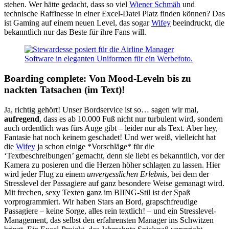
stehen. Wer hätte gedacht, dass so viel
Wiener Schmäh
und
technische Raffinesse in einer Excel-Datei Platz finden können? Das
ist Gaming auf einem neuen Level, das sogar
Wifey
beeindruckt, die
bekanntlich nur das Beste für ihre Fans will.
Boarding complete: Von Mood-Leveln bis zu
nackten Tatsachen (im Text)!
Ja, richtig gehört! Unser Bordservice ist so… sagen wir mal,
aufregend
, dass es ab 10.000 Fuß nicht nur turbulent wird, sondern
auch ordentlich was fürs Auge gibt – leider nur als Text. Aber hey,
Fantasie hat noch keinem geschadet! Und wer weiß, vielleicht hat
die
Wifey
ja schon einige *Vorschläge* für die
‘Textbeschreibungen’ gemacht, denn sie liebt es bekanntlich, vor der
Kamera zu posieren und die Herzen höher schlagen zu lassen. Hier
wird jeder Flug zu einem
unvergesslichen Erlebnis
, bei dem der
Stresslevel der Passagiere auf ganz besondere Weise gemanagt wird.
Mit frechen, sexy Texten ganz im BIING-Stil ist der Spaß
vorprogrammiert. Wir haben Stars an Bord, grapschfreudige
Passagiere – keine Sorge, alles rein textlich! – und ein Stresslevel-
Management, das selbst den erfahrensten Manager ins Schwitzen