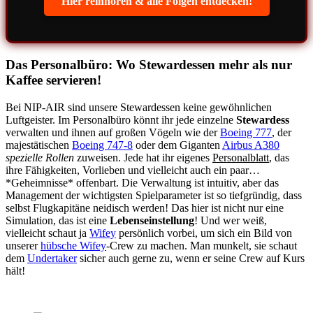
Hier reinhören & alle Folgen entdecken!
Das Personalbüro: Wo Stewardessen mehr als nur
Kaffee servieren!
Bei NIP-AIR sind unsere Stewardessen keine gewöhnlichen
Luftgeister. Im Personalbüro könnt ihr jede einzelne
Stewardess
verwalten und ihnen auf großen Vögeln wie der
Boeing 777
, der
majestätischen
Boeing 747-8
oder dem Giganten
Airbus A380
spezielle Rollen
zuweisen. Jede hat ihr eigenes
Personalblatt
, das
ihre Fähigkeiten, Vorlieben und vielleicht auch ein paar…
*Geheimnisse* offenbart. Die Verwaltung ist intuitiv, aber das
Management der wichtigsten Spielparameter ist so tiefgründig, dass
selbst Flugkapitäne neidisch werden! Das hier ist nicht nur eine
Simulation, das ist eine
Lebenseinstellung
! Und wer weiß,
vielleicht schaut ja
Wifey
persönlich vorbei, um sich ein Bild von
unserer
hübsche Wifey
-Crew zu machen. Man munkelt, sie schaut
dem
Undertaker
sicher auch gerne zu, wenn er seine Crew auf Kurs
hält!