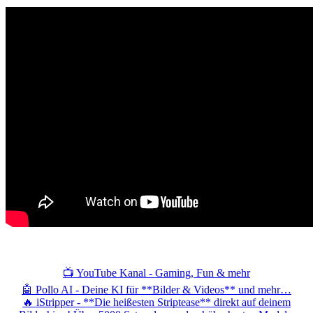
📺 YouTube Kanal - Gaming, Fun & mehr
🤖 Pollo AI - Deine KI für **Bilder & Videos** und mehr…
🔥 iStripper - **Die heißesten Striptease** direkt auf deinem