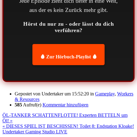
Jede Episode zieht dich tiefer in eine Welt,
aus der es kein Zurück mehr gibt.
Hörst du nur zu - oder lässt du dich
verführen?
🩸 Zur Hörbuch-Playlist 🩸
Gepostet von
Undertaker
um 15:52:20
in
Gameplay
,
Workers
& Resources
585
Aufruf(e)
Kommentar hinzufügen
ÖL-TANKER SCHATTENFLOTTE! Experten BETTELN um
Öl! »
« DIESES SPIEL IST BESCHISSEN! Toilet 8: Endstation Kloake!
Undertaker Gaming Studio LIVE