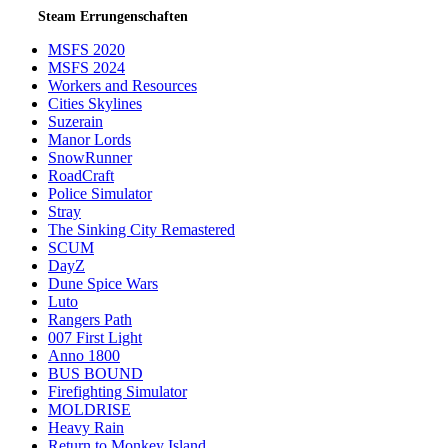
Steam Errungenschaften
MSFS 2020
MSFS 2024
Workers and Resources
Cities Skylines
Suzerain
Manor Lords
SnowRunner
RoadCraft
Police Simulator
Stray
The Sinking City Remastered
SCUM
DayZ
Dune Spice Wars
Luto
Rangers Path
007 First Light
Anno 1800
BUS BOUND
Firefighting Simulator
MOLDRISE
Heavy Rain
Return to Monkey Island