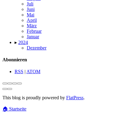
Juli
Juni
Mai
April
März
Februar
Januar
▸
2024
Dezember
Abonnieren
RSS
|
ATOM
This blog is proudly powered by
FlatPress
.
🏠
Startseite