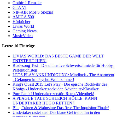
Gothic 1 Remake
GTA VI
NIP-AIR MSFS Spezial
AMIGA 500
Hörbücher
Livias World
Gaming News
MusicVideo
Letzte 10 Einträge
LIVIAS WORLD: DAS BESTE GAME DER WELT
ENTSTEHT HIER!
Bladesong Test - Die ultimative Schwertschmiede für Hobby-
Perfektionisten
LETS PLAY ANKÜNDIGUNG: Mindlock - The Apartment
- Gefangen im Psycho-Wohnzimmer!
King's Quest 2015 Let's Play - Die epische Rückkehr des
Königs - Undertaker zockt den Adventure-Klassiker
Pure Panik! Undertaker zerstört Retro-Videothek!
A PLAGUE TALE SCHLEICH-HÖLLE: KANN
UNDERTAKER HUGO RETTEN?!
Blut, Tränen & Wahnsinn: Das fiese The Inquisitor Finale!
Undertaker rastet aus! Das blaue Gel treibt ihn in den