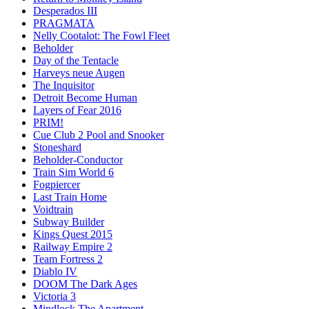
Desperados III
PRAGMATA
Nelly Cootalot: The Fowl Fleet
Beholder
Day of the Tentacle
Harveys neue Augen
The Inquisitor
Detroit Become Human
Layers of Fear 2016
PRIM!
Cue Club 2 Pool and Snooker
Stoneshard
Beholder-Conductor
Train Sim World 6
Fogpiercer
Last Train Home
Voidtrain
Subway Builder
Kings Quest 2015
Railway Empire 2
Team Fortress 2
Diablo IV
DOOM The Dark Ages
Victoria 3
Mindlock The Apartment