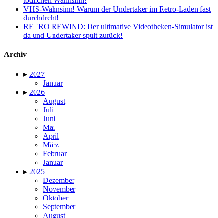
tödlichen Wahnsinn!
VHS-Wahnsinn! Warum der Undertaker im Retro-Laden fast
durchdreht!
RETRO REWIND: Der ultimative Videotheken-Simulator ist
da und Undertaker spult zurück!
Archiv
▸
2027
Januar
▸
2026
August
Juli
Juni
Mai
April
März
Februar
Januar
▸
2025
Dezember
November
Oktober
September
August