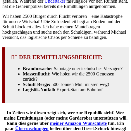
gefallen. Während der
Undertaker
fassungslos vor den Ruinen steht,
hat die Geheimpolizei bereits die Ermittlungen aufgenommen.
Wir haben 2500 Bürger durch Flucht verloren – eine Katastrophe
für unsere Wirtschaft! Die Zufriedenheit liegt am Boden und der
Schutt blockiert alles. Ich habe meinen Mantelkragen
hochgeschlagen und suche nach den Schuldigen, während Michael
versucht, das logistische Chaos per Schiene zu bändigen.
🕵️‍♀️ DER ERMITTLUNGSBERICHT:
Brandursache:
Sabotage oder technisches Versagen?
Massenflucht:
Wie holen wir die 2500 Genossen
zurück?
Schutt-Berge:
500 Tonnen Müll müssen weg!
Logistik-Notfall:
Export-Stau am Bahnhof.
In Zeiten wie diesen zeigt sich, wer zur Republik steht! Wer
meine Ermittlungen (oder meine Garderobe) unterstützen will,
kann dies gerne über
meiner Amazon-Wunschliste
tun. Ein
paar
Überraschungen
helfen über den Diesel-Schock hinweg!