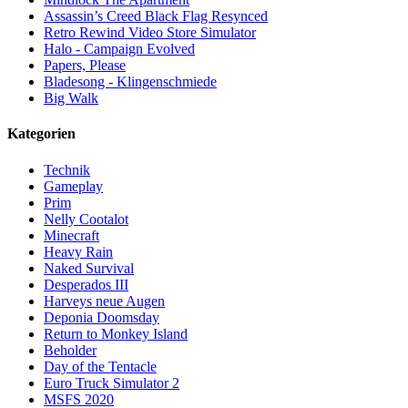
Assassin’s Creed Black Flag Resynced
Retro Rewind Video Store Simulator
Halo - Campaign Evolved
Papers, Please
Bladesong - Klingenschmiede
Big Walk
Kategorien
Technik
Gameplay
Prim
Nelly Cootalot
Minecraft
Heavy Rain
Naked Survival
Desperados III
Harveys neue Augen
Deponia Doomsday
Return to Monkey Island
Beholder
Day of the Tentacle
Euro Truck Simulator 2
MSFS 2020