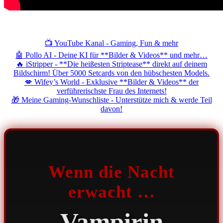
📺 YouTube Kanal - Gaming, Fun & mehr
🤖 Pollo AI - Deine KI für **Bilder & Videos** und mehr…
🔥 iStripper - **Die heißesten Striptease** direkt auf deinem
Bildschirm! Über 5000 Setcards von den hübschesten Models.
💋 Wifey’s World - Exklusive **Bilder & Videos** der
verführerischste Frau des Internets!
🎁 Meine Gaming-Wunschliste - Unterstütze mich & werde Teil
davon!
Wenn die Nacht
erwacht …
Vampirin