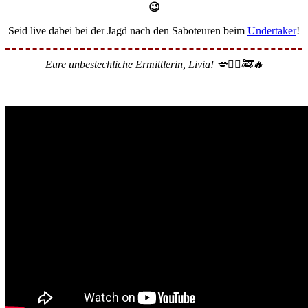
😉
Seid live dabei bei der Jagd nach den Saboteuren beim
Undertaker
!
Eure unbestechliche Ermittlerin, Livia! 💋🕵️‍♀️🚒🔥