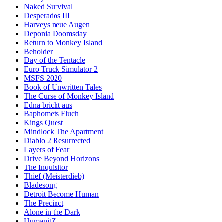
Naked Survival
Desperados III
Harveys neue Augen
Deponia Doomsday
Return to Monkey Island
Beholder
Day of the Tentacle
Euro Truck Simulator 2
MSFS 2020
Book of Unwritten Tales
The Curse of Monkey Island
Edna bricht aus
Baphomets Fluch
Kings Quest
Mindlock The Apartment
Diablo 2 Resurrected
Layers of Fear
Drive Beyond Horizons
The Inquisitor
Thief (Meisterdieb)
Bladesong
Detroit Become Human
The Precinct
Alone in the Dark
HumanitZ