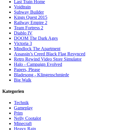
Last Train Home
Voidtrain
Subway Builder
Kings Quest 2015
Railway Empire 2
Team Fortress 2
Diablo IV
DOOM The Dark Ages
Victoria 3
Mindlock The Apartment
Assassin’s Creed Black Flag Resynced
Retro Rewind Video Store Simulator
Halo - Campaign Evolved
Papers, Please
Bladesong - Klingenschmiede
Big Walk
Kategorien
Technik
Gameplay
Prim
Nelly Cootalot
Minecraft
Heavy Rain