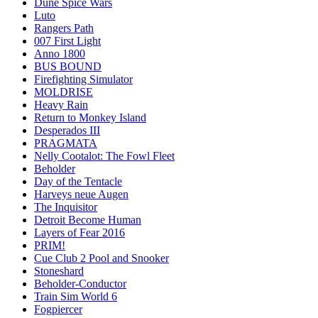
Dune Spice Wars
Luto
Rangers Path
007 First Light
Anno 1800
BUS BOUND
Firefighting Simulator
MOLDRISE
Heavy Rain
Return to Monkey Island
Desperados III
PRAGMATA
Nelly Cootalot: The Fowl Fleet
Beholder
Day of the Tentacle
Harveys neue Augen
The Inquisitor
Detroit Become Human
Layers of Fear 2016
PRIM!
Cue Club 2 Pool and Snooker
Stoneshard
Beholder-Conductor
Train Sim World 6
Fogpiercer