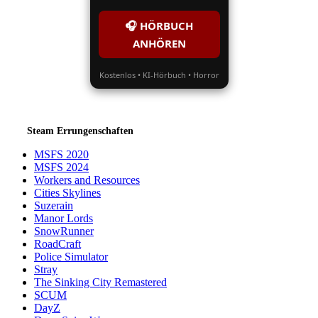
🎧 HÖRBUCH
ANHÖREN
Kostenlos • KI-Hörbuch • Horror
Steam Errungenschaften
MSFS 2020
MSFS 2024
Workers and Resources
Cities Skylines
Suzerain
Manor Lords
SnowRunner
RoadCraft
Police Simulator
Stray
The Sinking City Remastered
SCUM
DayZ