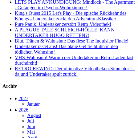
LETS PLAY ANKÜNDIGUNG: Mindlock - The Apartment
- Gefangen im Psycho-Wohnzimmer!
King's Quest 2015 Let's Play - Die epische Rückkehr des
Königs - Undertaker zockt den Adventure-Klassiker
Pure Panik! Undertaker zerstört Retro-Videothek!
A PLAGUE TALE SCHLEICH-HÖLLE: KANN
UNDERTAKER HUGO RETTEN?!
Blut, Tränen & Wahnsinn: Das fiese The Inquisitor Finale!
Undertaker rastet aus! Das blaue Gel treibt ihn in den
tödlichen Wahnsinn!
VHS-Wahnsinn! Warum der Undertaker im Retro-Laden fast
durchdreht!
RETRO REWIND: Der ultimative Videotheken-Simulator ist
da und Undertaker spult zurück!
Archiv
▸
2027
Januar
▸
2026
August
Juli
Juni
Mai
April