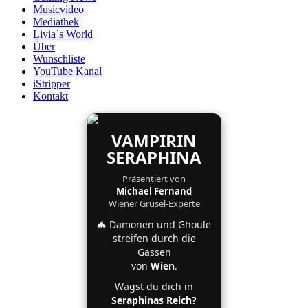
Musicvideo
Mediathek
Livia`s World
Über
Wunschliste
YouTube Kanal
iStripper
Kontakt
VAMPIRIN
SERAPHINA
Präsentiert von
Michael Fernand
Wiener Grusel-Experte
🦇 Dämonen und Ghoule
streifen durch die
Gassen
von
Wien
.
Wagst du dich in
Seraphinas Reich?