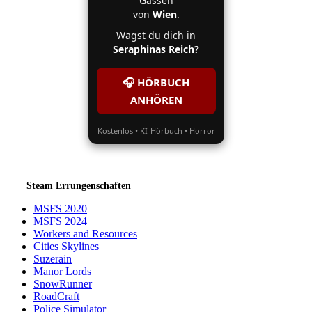
Gassen
von
Wien
.
Wagst du dich in
Seraphinas Reich?
🎧 HÖRBUCH
ANHÖREN
Kostenlos • KI-Hörbuch • Horror
Steam Errungenschaften
MSFS 2020
MSFS 2024
Workers and Resources
Cities Skylines
Suzerain
Manor Lords
SnowRunner
RoadCraft
Police Simulator