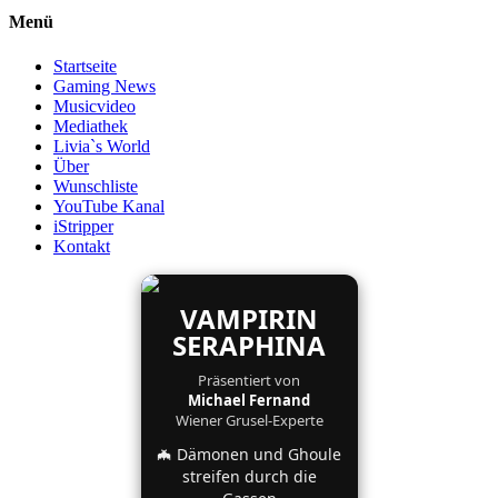
Menü
Startseite
Gaming News
Musicvideo
Mediathek
Livia`s World
Über
Wunschliste
YouTube Kanal
iStripper
Kontakt
VAMPIRIN
SERAPHINA
Präsentiert von
Michael Fernand
Wiener Grusel-Experte
🦇 Dämonen und Ghoule
streifen durch die