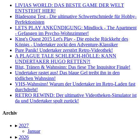
LIVIAS WORLD: DAS BESTE GAME DER WELT
ENTSTEHT HIER!
Bladesong Test - Die ultimative Schwertschmiede für Hobby-
Perfektionisten
LETS PLAY ANKÜNDIGUNG: Mindlock - The Apartment
- Gefangen im Psycho-Wohnzimmer!
King's Quest 2015 Let's Play - Die epische Rückkehr des
Königs - Undertaker zockt den Adventure-Klassiker
Pure Panik! Undertaker zerstört Retro-Videothek!
A PLAGUE TALE SCHLEICH-HÖLLE: KANN
UNDERTAKER HUGO RETTEN?!
Blut, Tränen & Wahnsinn: Das fiese The Inquisitor Finale!
Undertaker rastet aus! Das blaue Gel treibt ihn in den
tödlichen Wahnsinn!
VHS-Wahnsinn! Warum der Undertaker im Retro-Laden fast
durchdreht!
RETRO REWIND: Der ultimative Videotheken-Simulator ist
da und Undertaker spult zurück!
Archiv
▸
2027
Januar
▸
2026