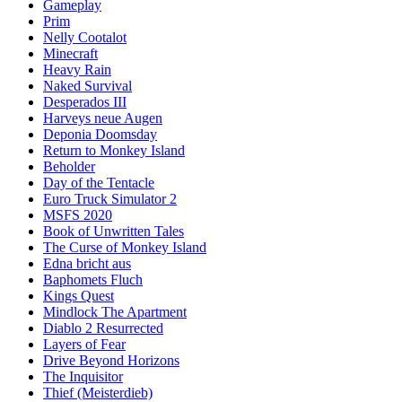
Gameplay
Prim
Nelly Cootalot
Minecraft
Heavy Rain
Naked Survival
Desperados III
Harveys neue Augen
Deponia Doomsday
Return to Monkey Island
Beholder
Day of the Tentacle
Euro Truck Simulator 2
MSFS 2020
Book of Unwritten Tales
The Curse of Monkey Island
Edna bricht aus
Baphomets Fluch
Kings Quest
Mindlock The Apartment
Diablo 2 Resurrected
Layers of Fear
Drive Beyond Horizons
The Inquisitor
Thief (Meisterdieb)