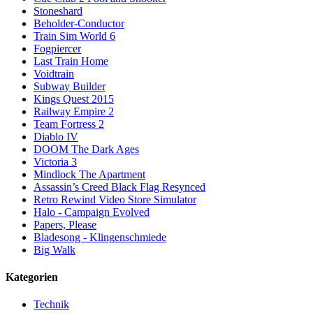
Stoneshard
Beholder-Conductor
Train Sim World 6
Fogpiercer
Last Train Home
Voidtrain
Subway Builder
Kings Quest 2015
Railway Empire 2
Team Fortress 2
Diablo IV
DOOM The Dark Ages
Victoria 3
Mindlock The Apartment
Assassin’s Creed Black Flag Resynced
Retro Rewind Video Store Simulator
Halo - Campaign Evolved
Papers, Please
Bladesong - Klingenschmiede
Big Walk
Kategorien
Technik