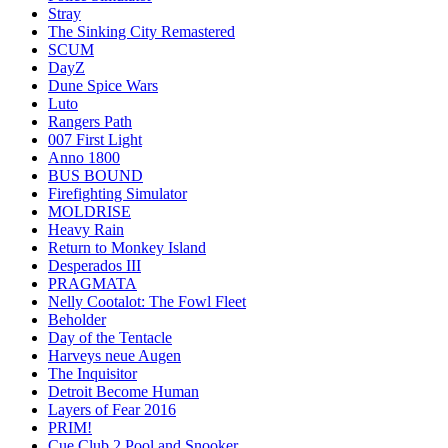
Stray
The Sinking City Remastered
SCUM
DayZ
Dune Spice Wars
Luto
Rangers Path
007 First Light
Anno 1800
BUS BOUND
Firefighting Simulator
MOLDRISE
Heavy Rain
Return to Monkey Island
Desperados III
PRAGMATA
Nelly Cootalot: The Fowl Fleet
Beholder
Day of the Tentacle
Harveys neue Augen
The Inquisitor
Detroit Become Human
Layers of Fear 2016
PRIM!
Cue Club 2 Pool and Snooker