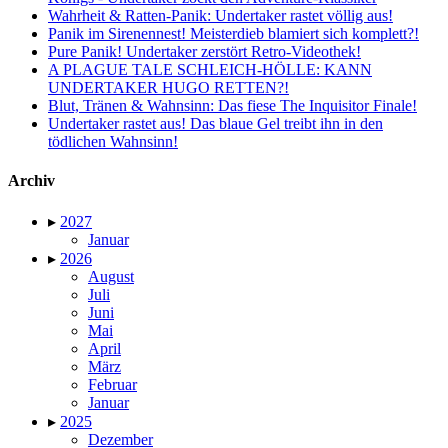
Wahrheit & Ratten-Panik: Undertaker rastet völlig aus!
Panik im Sirenennest! Meisterdieb blamiert sich komplett?!
Pure Panik! Undertaker zerstört Retro-Videothek!
A PLAGUE TALE SCHLEICH-HÖLLE: KANN
UNDERTAKER HUGO RETTEN?!
Blut, Tränen & Wahnsinn: Das fiese The Inquisitor Finale!
Undertaker rastet aus! Das blaue Gel treibt ihn in den
tödlichen Wahnsinn!
Archiv
▸
2027
Januar
▸
2026
August
Juli
Juni
Mai
April
März
Februar
Januar
▸
2025
Dezember