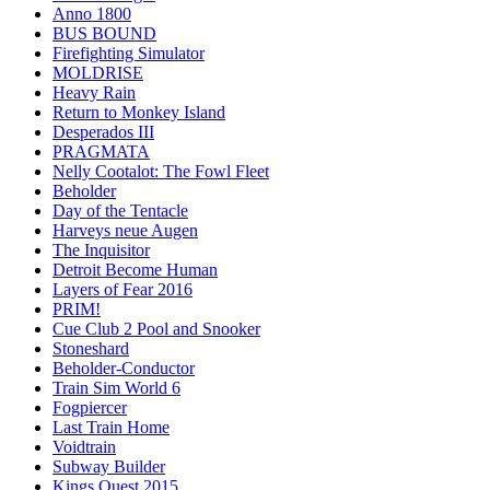
Anno 1800
BUS BOUND
Firefighting Simulator
MOLDRISE
Heavy Rain
Return to Monkey Island
Desperados III
PRAGMATA
Nelly Cootalot: The Fowl Fleet
Beholder
Day of the Tentacle
Harveys neue Augen
The Inquisitor
Detroit Become Human
Layers of Fear 2016
PRIM!
Cue Club 2 Pool and Snooker
Stoneshard
Beholder-Conductor
Train Sim World 6
Fogpiercer
Last Train Home
Voidtrain
Subway Builder
Kings Quest 2015