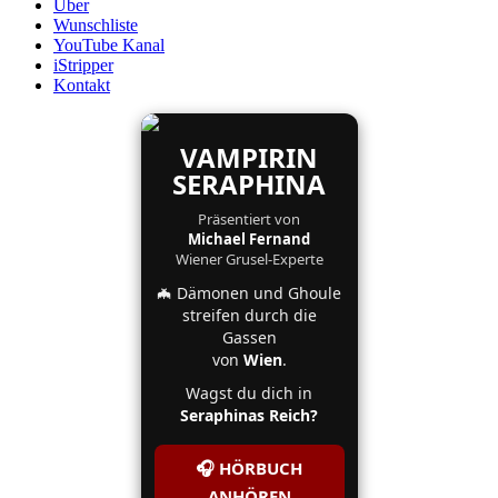
Über
Wunschliste
YouTube Kanal
iStripper
Kontakt
VAMPIRIN
SERAPHINA
Präsentiert von
Michael Fernand
Wiener Grusel-Experte
🦇 Dämonen und Ghoule
streifen durch die
Gassen
von
Wien
.
Wagst du dich in
Seraphinas Reich?
🎧 HÖRBUCH
ANHÖREN