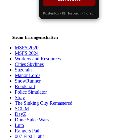
Kostenlos • KI-Hörbuch • Horror
Steam Errungenschaften
MSFS 2020
MSFS 2024
Workers and Resources
Cities Skylines
Suzerain
Manor Lords
SnowRunner
RoadCraft
Police Simulator
Stray
The Sinking City Remastered
SCUM
DayZ
Dune Spice Wars
Luto
Rangers Path
007 First Light