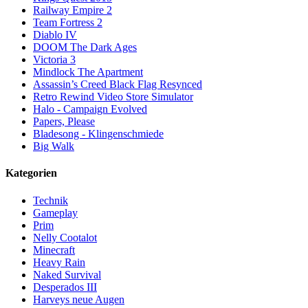
Railway Empire 2
Team Fortress 2
Diablo IV
DOOM The Dark Ages
Victoria 3
Mindlock The Apartment
Assassin’s Creed Black Flag Resynced
Retro Rewind Video Store Simulator
Halo - Campaign Evolved
Papers, Please
Bladesong - Klingenschmiede
Big Walk
Kategorien
Technik
Gameplay
Prim
Nelly Cootalot
Minecraft
Heavy Rain
Naked Survival
Desperados III
Harveys neue Augen