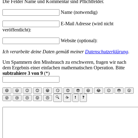
Die Felder Name und Kommentar sind Pflichtfelder.
Name (notwendig)
E-Mail Adresse (wird nicht
veröffentlicht):
Website (optional):
Ich verarbeite deine Daten gemäß meiner
Datenschutzerklärung
.
Um Spammern den Missbrauch zu erschweren, fragen wir nach
dem Ergebnis einer einfachen mathematischen Operation. Bitte
subtrahiere 3 von 9
(*)
😄
😃
😉
😊
😁
😏
😍
😎
😆
😂
😐
😳
😮
🔍
☕
❗
❓
😵
😢
😣
😟
😠