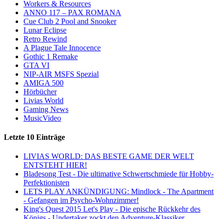
Workers & Resources
ANNO 117 – PAX ROMANA
Cue Club 2 Pool and Snooker
Lunar Eclipse
Retro Rewind
A Plague Tale Innocence
Gothic 1 Remake
GTA VI
NIP-AIR MSFS Spezial
AMIGA 500
Hörbücher
Livias World
Gaming News
MusicVideo
Letzte 10 Einträge
LIVIAS WORLD: DAS BESTE GAME DER WELT
ENTSTEHT HIER!
Bladesong Test - Die ultimative Schwertschmiede für Hobby-
Perfektionisten
LETS PLAY ANKÜNDIGUNG: Mindlock - The Apartment
- Gefangen im Psycho-Wohnzimmer!
King's Quest 2015 Let's Play - Die epische Rückkehr des
Königs - Undertaker zockt den Adventure-Klassiker