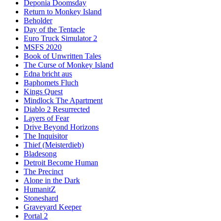
Deponia Doomsday
Return to Monkey Island
Beholder
Day of the Tentacle
Euro Truck Simulator 2
MSFS 2020
Book of Unwritten Tales
The Curse of Monkey Island
Edna bricht aus
Baphomets Fluch
Kings Quest
Mindlock The Apartment
Diablo 2 Resurrected
Layers of Fear
Drive Beyond Horizons
The Inquisitor
Thief (Meisterdieb)
Bladesong
Detroit Become Human
The Precinct
Alone in the Dark
HumanitZ
Stoneshard
Graveyard Keeper
Portal 2