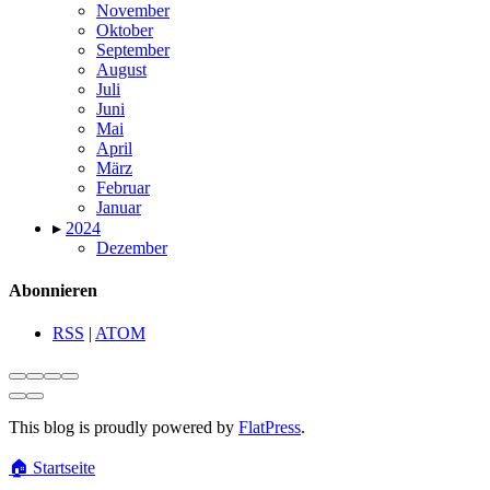
November
Oktober
September
August
Juli
Juni
Mai
April
März
Februar
Januar
▸
2024
Dezember
Abonnieren
RSS
|
ATOM
This blog is proudly powered by
FlatPress
.
🏠
Startseite