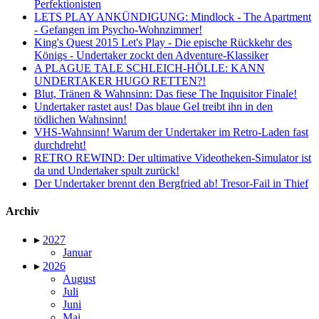
Perfektionisten
LETS PLAY ANKÜNDIGUNG: Mindlock - The Apartment
- Gefangen im Psycho-Wohnzimmer!
King's Quest 2015 Let's Play - Die epische Rückkehr des
Königs - Undertaker zockt den Adventure-Klassiker
A PLAGUE TALE SCHLEICH-HÖLLE: KANN
UNDERTAKER HUGO RETTEN?!
Blut, Tränen & Wahnsinn: Das fiese The Inquisitor Finale!
Undertaker rastet aus! Das blaue Gel treibt ihn in den
tödlichen Wahnsinn!
VHS-Wahnsinn! Warum der Undertaker im Retro-Laden fast
durchdreht!
RETRO REWIND: Der ultimative Videotheken-Simulator ist
da und Undertaker spult zurück!
Der Undertaker brennt den Bergfried ab! Tresor-Fail in Thief
Archiv
▸
2027
Januar
▸
2026
August
Juli
Juni
Mai