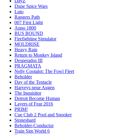
DayZ
Dune Spice Wars
Luto
Rangers Path
007 First Light
Anno 1800
BUS BOUND
Firefighting Simulator
MOLDRISE
Heavy Rain
Return to Monkey Island
Desperados III
PRAGMATA
Nelly Cootalot: The Fowl Fleet
Beholder
Day of the Tentacle
Harveys neue Augen
The Inquisitor
Detroit Become Human
Layers of Fear 2016
PRIM!
Cue Club 2 Pool and Snooker
Stoneshard
Beholder-Conductor
Train Sim World 6