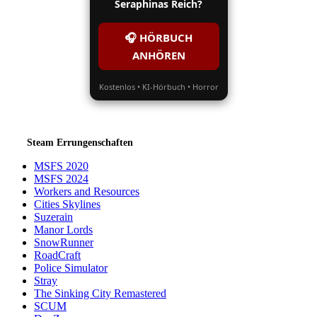
Seraphinas Reich?
🎧 HÖRBUCH
ANHÖREN
Kostenlos • KI-Hörbuch • Horror
Steam Errungenschaften
MSFS 2020
MSFS 2024
Workers and Resources
Cities Skylines
Suzerain
Manor Lords
SnowRunner
RoadCraft
Police Simulator
Stray
The Sinking City Remastered
SCUM