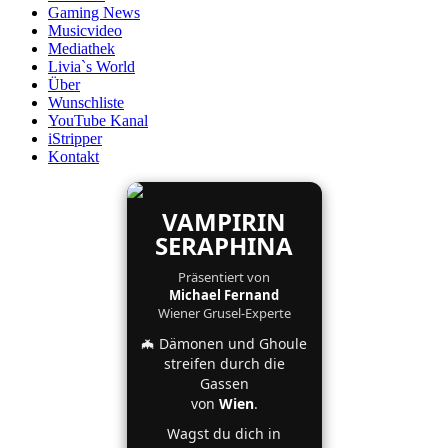
Gaming News
Musicvideo
Mediathek
Livia`s World
Über
Wunschliste
YouTube Kanal
iStripper
Kontakt
VAMPIRIN
SERAPHINA
Präsentiert von
Michael Fernand
Wiener Grusel-Experte
🦇 Dämonen und Ghoule
streifen durch die
Gassen
von
Wien
.
Wagst du dich in