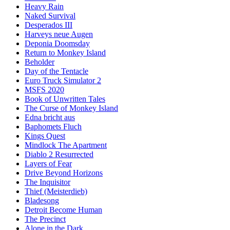
Heavy Rain
Naked Survival
Desperados III
Harveys neue Augen
Deponia Doomsday
Return to Monkey Island
Beholder
Day of the Tentacle
Euro Truck Simulator 2
MSFS 2020
Book of Unwritten Tales
The Curse of Monkey Island
Edna bricht aus
Baphomets Fluch
Kings Quest
Mindlock The Apartment
Diablo 2 Resurrected
Layers of Fear
Drive Beyond Horizons
The Inquisitor
Thief (Meisterdieb)
Bladesong
Detroit Become Human
The Precinct
Alone in the Dark