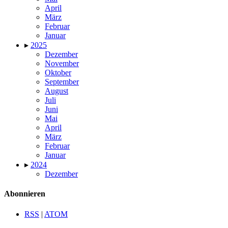
April
März
Februar
Januar
▸
2025
Dezember
November
Oktober
September
August
Juli
Juni
Mai
April
März
Februar
Januar
▸
2024
Dezember
Abonnieren
RSS
|
ATOM