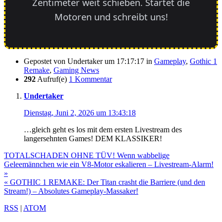
Zentimeter weit schieben. Startet die
Motoren und schreibt uns!
Gepostet von
Undertaker
um 17:17:17
in
Gameplay
,
Gothic 1
Remake
,
Gaming News
292
Aufruf(e)
1 Kommentar
Undertaker
Dienstag, Juni 2, 2026 um 13:43:18
…gleich geht es los mit dem ersten Livestream des
langersehnten Games! DEM KLASSIKER!
TOTALSCHADEN OHNE TÜV! Wenn wabbelige
Geleemännchen wie ein V8-Motor eskalieren – Livestream-Alarm!
»
« GOTHIC 1 REMAKE: Der Titan crasht die Barriere (und den
Stream!) – Absolutes Gameplay-Massaker!
RSS
|
ATOM