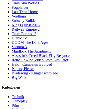
Train Sim World 6
Fogpiercer
Last Train Home
Voidtrain
Subway Builder
Kings Quest 2015
Railway Empire 2
Team Fortress 2
Diablo IV
DOOM The Dark Ages
Victoria 3
Mindlock The Apartment
Assassin’s Creed Black Flag Resynced
Retro Rewind Video Store Simulator
Halo - Campaign Evolved
Papers, Please
Bladesong - Klingenschmiede
Big Walk
Kategorien
Technik
Gameplay
Prim