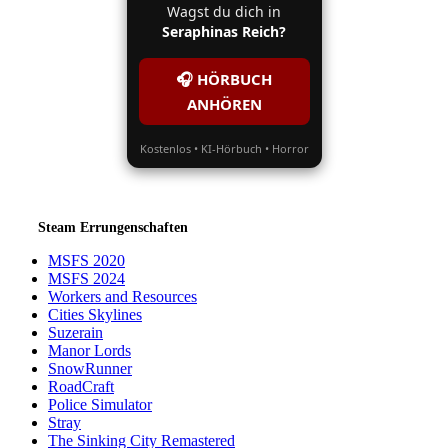
Wagst du dich in
Seraphinas Reich?
🎧 HÖRBUCH
ANHÖREN
Kostenlos • KI-Hörbuch • Horror
Steam Errungenschaften
MSFS 2020
MSFS 2024
Workers and Resources
Cities Skylines
Suzerain
Manor Lords
SnowRunner
RoadCraft
Police Simulator
Stray
The Sinking City Remastered