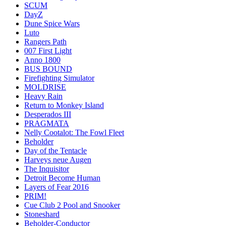
SCUM
DayZ
Dune Spice Wars
Luto
Rangers Path
007 First Light
Anno 1800
BUS BOUND
Firefighting Simulator
MOLDRISE
Heavy Rain
Return to Monkey Island
Desperados III
PRAGMATA
Nelly Cootalot: The Fowl Fleet
Beholder
Day of the Tentacle
Harveys neue Augen
The Inquisitor
Detroit Become Human
Layers of Fear 2016
PRIM!
Cue Club 2 Pool and Snooker
Stoneshard
Beholder-Conductor