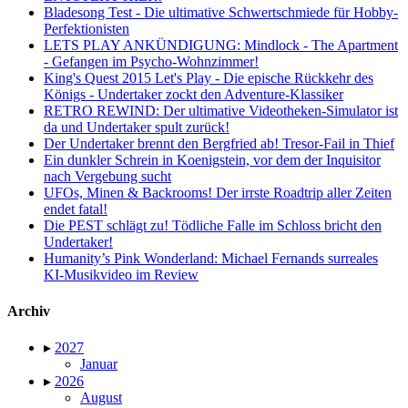
Bladesong Test - Die ultimative Schwertschmiede für Hobby-
Perfektionisten
LETS PLAY ANKÜNDIGUNG: Mindlock - The Apartment
- Gefangen im Psycho-Wohnzimmer!
King's Quest 2015 Let's Play - Die epische Rückkehr des
Königs - Undertaker zockt den Adventure-Klassiker
RETRO REWIND: Der ultimative Videotheken-Simulator ist
da und Undertaker spult zurück!
Der Undertaker brennt den Bergfried ab! Tresor-Fail in Thief
Ein dunkler Schrein in Koenigstein, vor dem der Inquisitor
nach Vergebung sucht
UFOs, Minen & Backrooms! Der irrste Roadtrip aller Zeiten
endet fatal!
Die PEST schlägt zu! Tödliche Falle im Schloss bricht den
Undertaker!
Humanity’s Pink Wonderland: Michael Fernands surreales
KI-Musikvideo im Review
Archiv
▸
2027
Januar
▸
2026
August