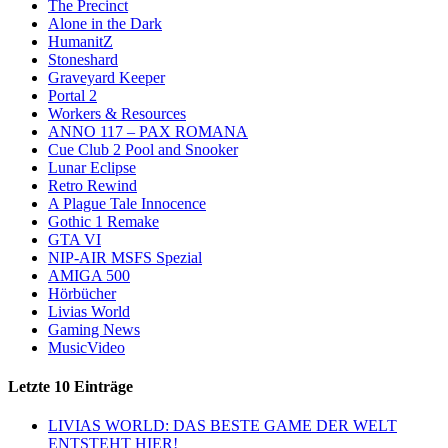
The Precinct
Alone in the Dark
HumanitZ
Stoneshard
Graveyard Keeper
Portal 2
Workers & Resources
ANNO 117 – PAX ROMANA
Cue Club 2 Pool and Snooker
Lunar Eclipse
Retro Rewind
A Plague Tale Innocence
Gothic 1 Remake
GTA VI
NIP-AIR MSFS Spezial
AMIGA 500
Hörbücher
Livias World
Gaming News
MusicVideo
Letzte 10 Einträge
LIVIAS WORLD: DAS BESTE GAME DER WELT
ENTSTEHT HIER!