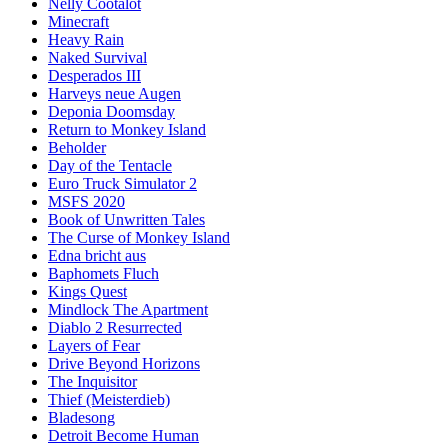
Nelly Cootalot
Minecraft
Heavy Rain
Naked Survival
Desperados III
Harveys neue Augen
Deponia Doomsday
Return to Monkey Island
Beholder
Day of the Tentacle
Euro Truck Simulator 2
MSFS 2020
Book of Unwritten Tales
The Curse of Monkey Island
Edna bricht aus
Baphomets Fluch
Kings Quest
Mindlock The Apartment
Diablo 2 Resurrected
Layers of Fear
Drive Beyond Horizons
The Inquisitor
Thief (Meisterdieb)
Bladesong
Detroit Become Human