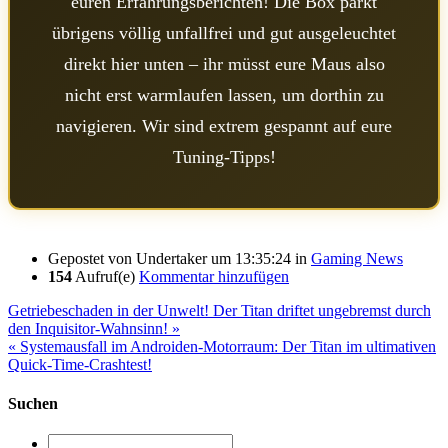
euren Erfahrungsberichten! Die Box parkt
übrigens völlig unfallfrei und gut ausgeleuchtet
direkt hier unten – ihr müsst eure Maus also
nicht erst warmlaufen lassen, um dorthin zu
navigieren. Wir sind extrem gespannt auf eure
Tuning-Tipps!
Gepostet von
Undertaker
um 13:35:24
in
Gaming News
154
Aufruf(e)
Kommentar hinzufügen
Getriebeschaden in der Unwelt! Der Titan driftet ungebremst durch
den Inquisitor-Wahnsinn! »
« Systemausfall im Androiden-Motorraum: Der Titan im ultimativen
Quick-Time-Crashtest!
Suchen