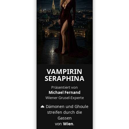
VAMPIRIN
SERAPHINA
Präsentiert von
Michael Fernand
Wiener Grusel-Experte
🦇 Dämonen und Ghoule
streifen durch die
Gassen
von
Wien
.