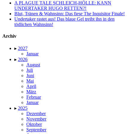
A PLAGUE TALE SCHLEICH-HÖLLE: KANN
UNDERTAKER HUGO RETTEN?!
Blut, Tränen & Wahnsinn: Das fiese The Inquisitor Finale!
Undertaker rastet aus! Das blaue Gel treibt ihn in den
tödlichen Wahnsinn!
Archiv
▸
2027
Januar
▸
2026
August
Juli
Juni
Mai
April
März
Februar
Januar
▸
2025
Dezember
November
Oktober
September