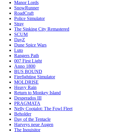
Manor Lords
SnowRunner
RoadCraft
Police Simulator
Stray
The Sinking City Remastered
SCUM
DayZ
Dune Spice Wars
Luto
Rangers Path
007 First Light
Anno 1800
BUS BOUND
Firefighting Simulator
MOLDRISE
Heavy Rain
Return to Monkey Island
Desperados III
PRAGMATA
Nelly Cootalot: The Fowl Fleet
Beholder
Day of the Tentacle
Harveys neue Augen
The Inquisitor