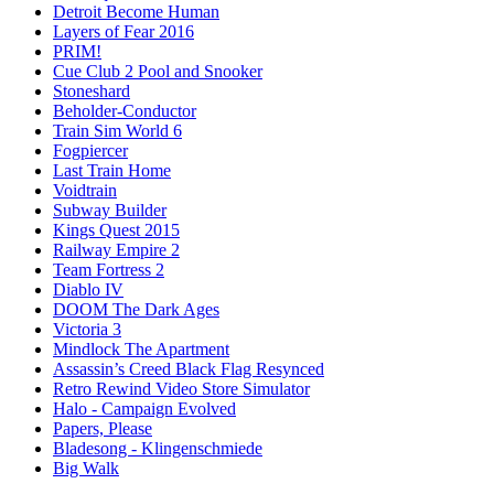
Detroit Become Human
Layers of Fear 2016
PRIM!
Cue Club 2 Pool and Snooker
Stoneshard
Beholder-Conductor
Train Sim World 6
Fogpiercer
Last Train Home
Voidtrain
Subway Builder
Kings Quest 2015
Railway Empire 2
Team Fortress 2
Diablo IV
DOOM The Dark Ages
Victoria 3
Mindlock The Apartment
Assassin’s Creed Black Flag Resynced
Retro Rewind Video Store Simulator
Halo - Campaign Evolved
Papers, Please
Bladesong - Klingenschmiede
Big Walk