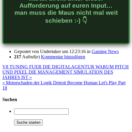
Aufforderung auf euren Input…
man muss die Maus nicht mal weit
schieben :-) 👇
Gepostet von
Undertaker
um 12:23:16
in
Gaming News
217
Aufruf(e)
Kommentar hinzufügen
V8 TUNING FUER DIE DIGITALAGENTUR WARUM PITCH
UND PIXEL DIE MANAGEMENT SIMULATION DES
JAHRES IST »
« Motorschaden der Logik Detroit Become Human Let's Play Part
18
Suchen