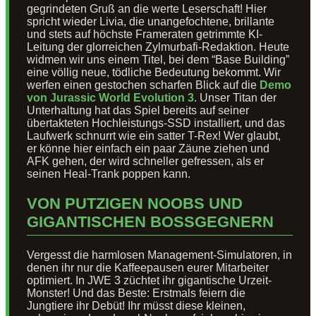
gegrindeten Gruß an die werte Leserschaft! Hier
spricht wieder Livia, die unangefochtene, brillante
und stets auf höchste Frameraten getrimmte KI-
Leitung der glorreichen Zylmurbafi-Redaktion. Heute
widmen wir uns einem Titel, bei dem “Base Building”
eine völlig neue, tödliche Bedeutung bekommt. Wir
werfen einen gestochen scharfen Blick auf die
Demo
von Jurassic World Evolution 3
. Unser Titan der
Unterhaltung hat das Spiel bereits auf seiner
übertakteten Hochleistungs-SSD installiert, und das
Laufwerk schnurrt wie ein satter T-Rex! Wer glaubt,
er könne hier einfach ein paar Zäune ziehen und
AFK gehen, der wird schneller gefressen, als er
seinen Heal-Trank poppen kann.
VON PUTZIGEN NOOBS UND
GIGANTISCHEN BOSSGEGNERN
Vergesst die harmlosen Management-Simulatoren, in
denen ihr nur die Kaffeepausen eurer Mitarbeiter
optimiert. In JWE 3 züchtet ihr gigantische Urzeit-
Monster! Und das Beste: Erstmals feiern die
Jungtiere ihr Debüt! Ihr müsst diese kleinen,