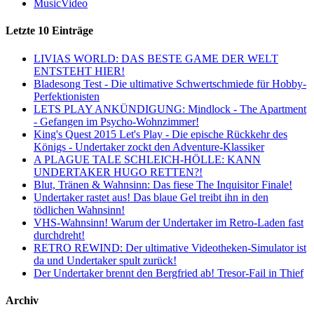
MusicVideo
Letzte 10 Einträge
LIVIAS WORLD: DAS BESTE GAME DER WELT
ENTSTEHT HIER!
Bladesong Test - Die ultimative Schwertschmiede für Hobby-
Perfektionisten
LETS PLAY ANKÜNDIGUNG: Mindlock - The Apartment
- Gefangen im Psycho-Wohnzimmer!
King's Quest 2015 Let's Play - Die epische Rückkehr des
Königs - Undertaker zockt den Adventure-Klassiker
A PLAGUE TALE SCHLEICH-HÖLLE: KANN
UNDERTAKER HUGO RETTEN?!
Blut, Tränen & Wahnsinn: Das fiese The Inquisitor Finale!
Undertaker rastet aus! Das blaue Gel treibt ihn in den
tödlichen Wahnsinn!
VHS-Wahnsinn! Warum der Undertaker im Retro-Laden fast
durchdreht!
RETRO REWIND: Der ultimative Videotheken-Simulator ist
da und Undertaker spult zurück!
Der Undertaker brennt den Bergfried ab! Tresor-Fail in Thief
Archiv