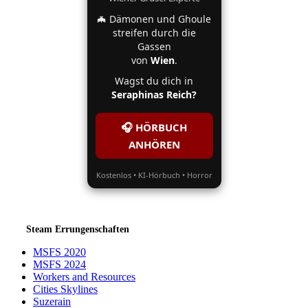
🦇 Dämonen und Ghoule
streifen durch die
Gassen
von
Wien
.
Wagst du dich in
Seraphinas Reich?
🎧 HÖRBUCH
ANHÖREN
Kostenlos • KI-Hörbuch • Horror
Steam Errungenschaften
MSFS 2020
MSFS 2024
Workers and Resources
Cities Skylines
Suzerain