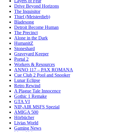
Layers of Fear
Drive Beyond Horizons
The Inquisitor
Thief (Meisterdieb)
Bladesong
Detroit Become Human
The Precinct
Alone in the Dark
HumanitZ
Stoneshard
Graveyard Keeper
Portal 2
Workers & Resources
ANNO 117 – PAX ROMANA
Cue Club 2 Pool and Snooker
Lunar Eclipse
Retro Rewind
A Plague Tale Innocence
Gothic 1 Remake
GTA VI
NIP-AIR MSFS Spezial
AMIGA 500
Hörbücher
Livias World
Gaming News