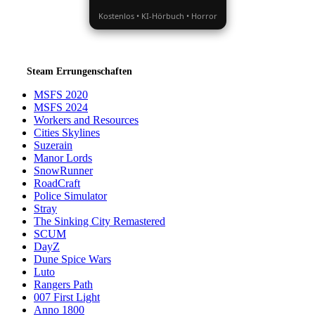
Kostenlos • KI-Hörbuch • Horror
Steam Errungenschaften
MSFS 2020
MSFS 2024
Workers and Resources
Cities Skylines
Suzerain
Manor Lords
SnowRunner
RoadCraft
Police Simulator
Stray
The Sinking City Remastered
SCUM
DayZ
Dune Spice Wars
Luto
Rangers Path
007 First Light
Anno 1800