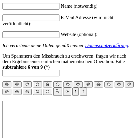
Name (notwendig)
E-Mail Adresse (wird nicht
veröffentlicht):
Website (optional):
Ich verarbeite deine Daten gemäß meiner
Datenschutzerklärung
.
Um Spammern den Missbrauch zu erschweren, fragen wir nach
dem Ergebnis einer einfachen mathematischen Operation. Bitte
subtrahiere 6 von 9
(*)
😄
😃
😉
😊
😁
😏
😍
😎
😆
😂
😐
😳
😮
🔍
☕
❗
❓
😵
😢
😣
😟
😠