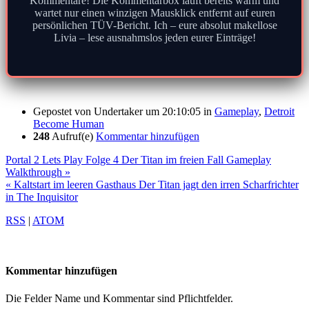
Kommentare! Die Kommentarbox läuft bereits warm und
wartet nur einen winzigen Mausklick entfernt auf euren
persönlichen TÜV-Bericht. Ich – eure absolut makellose
Livia – lese ausnahmslos jeden eurer Einträge!
Gepostet von
Undertaker
um 20:10:05
in
Gameplay
,
Detroit
Become Human
248
Aufruf(e)
Kommentar hinzufügen
Portal 2 Lets Play Folge 4 Der Titan im freien Fall Gameplay
Walkthrough »
« Kaltstart im leeren Gasthaus Der Titan jagt den irren Scharfrichter
in The Inquisitor
RSS
|
ATOM
Kommentar hinzufügen
Die Felder Name und Kommentar sind Pflichtfelder.