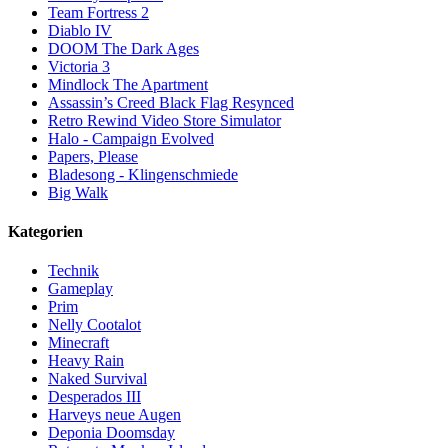
Team Fortress 2
Diablo IV
DOOM The Dark Ages
Victoria 3
Mindlock The Apartment
Assassin’s Creed Black Flag Resynced
Retro Rewind Video Store Simulator
Halo - Campaign Evolved
Papers, Please
Bladesong - Klingenschmiede
Big Walk
Kategorien
Technik
Gameplay
Prim
Nelly Cootalot
Minecraft
Heavy Rain
Naked Survival
Desperados III
Harveys neue Augen
Deponia Doomsday