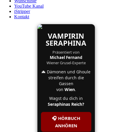
Wunschliste
YouTube Kanal
iStripper
Kontakt
VAMPIRIN
SERAPHINA
Präsentiert von
Michael Fernand
Wiener Grusel-Experte
🦇 Dämonen und Ghoule
streifen durch die
Gassen
von
Wien
.
Wagst du dich in
Seraphinas Reich?
🎧 HÖRBUCH
ANHÖREN