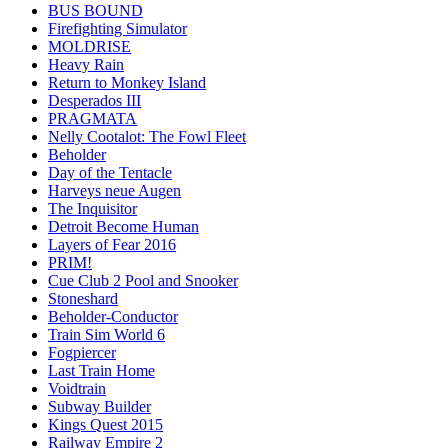
BUS BOUND
Firefighting Simulator
MOLDRISE
Heavy Rain
Return to Monkey Island
Desperados III
PRAGMATA
Nelly Cootalot: The Fowl Fleet
Beholder
Day of the Tentacle
Harveys neue Augen
The Inquisitor
Detroit Become Human
Layers of Fear 2016
PRIM!
Cue Club 2 Pool and Snooker
Stoneshard
Beholder-Conductor
Train Sim World 6
Fogpiercer
Last Train Home
Voidtrain
Subway Builder
Kings Quest 2015
Railway Empire 2