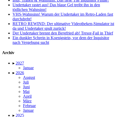
Blut, Tränen & Wahnsinn: Das fiese The Inquisitor Finale!
Undertaker rastet aus! Das blaue Gel treibt ihn in den
tödlichen Wahnsinn!
VHS-Wahnsinn! Warum der Undertaker im Retro-Laden fast
durchdreht!
RETRO REWIND: Der ultimative Videotheken-Simulator ist
da und Undertaker spult zurück!
Der Undertaker brennt den Bergfried ab! Tresor-Fail in Thief
Ein dunkler Schrein in Koenigstein, vor dem der Inquisitor
nach Vergebung sucht
Archiv
▸
2027
Januar
▸
2026
August
Juli
Juni
Mai
April
März
Februar
Januar
▸
2025