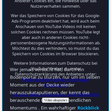
Anbieter Cookies ein, die Hinweise über das
Nutzerverhalten sammeln.
Wer das Speichern von Cookies für das Google-
Ads-Programm deaktiviert hat, wird auch beim
Anschauen von YouTube-Videos mit keinen
solchen Cookies rechnen müssen. YouTube legt
aber auch in anderen Cookies nicht-
personenbezogene Nutzungsinformationen ab.
Möchtest du dies verhindern, so musst du das
Speichern von Cookies im Browser blockieren.
Weitere Informationen zum Datenschutz bei
„YouTube“ findest du in der
Wer jemals versucht hat, durch ein
Datenschutzerklärung des Anbieters unter:
Bodenportal zu stürzen, nur um im selben
https://policies.google.com/privacy?
Moment aus der Decke wieder
hl=de&gl=de
herauszukatapultieren, der kennt das
Link zum Video: https://youtu.be/RSNzK6A8iGQ
berauschende Gefühl des unendlichen
Video abspielen
Momentums
. Ein wahrhaftiger
Rückblick