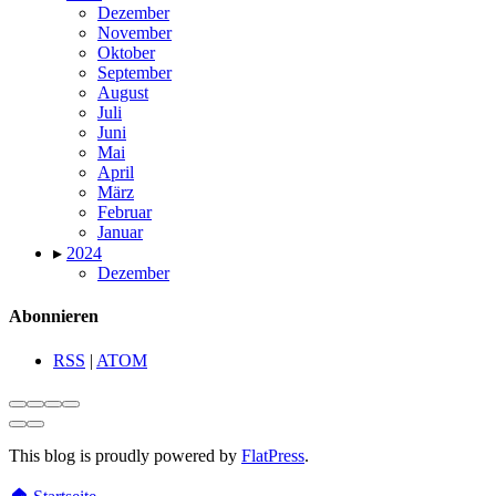
Dezember
November
Oktober
September
August
Juli
Juni
Mai
April
März
Februar
Januar
▸
2024
Dezember
Abonnieren
RSS
|
ATOM
This blog is proudly powered by
FlatPress
.