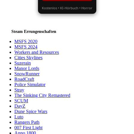
Kostenlos • KI-Hörbuch • Horror
Steam Errungenschaften
MSFS 2020
MSFS 2024
Workers and Resources
Cities Skylines
Suzerain
Manor Lords
SnowRunner
RoadCraft
Police Simulator
Stray
The Sinking City Remastered
SCUM
DayZ
Dune Spice Wars
Luto
Rangers Path
007 First Light
Anno 1800