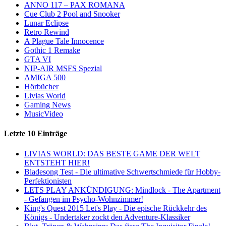
ANNO 117 – PAX ROMANA
Cue Club 2 Pool and Snooker
Lunar Eclipse
Retro Rewind
A Plague Tale Innocence
Gothic 1 Remake
GTA VI
NIP-AIR MSFS Spezial
AMIGA 500
Hörbücher
Livias World
Gaming News
MusicVideo
Letzte 10 Einträge
LIVIAS WORLD: DAS BESTE GAME DER WELT
ENTSTEHT HIER!
Bladesong Test - Die ultimative Schwertschmiede für Hobby-
Perfektionisten
LETS PLAY ANKÜNDIGUNG: Mindlock - The Apartment
- Gefangen im Psycho-Wohnzimmer!
King's Quest 2015 Let's Play - Die epische Rückkehr des
Königs - Undertaker zockt den Adventure-Klassiker