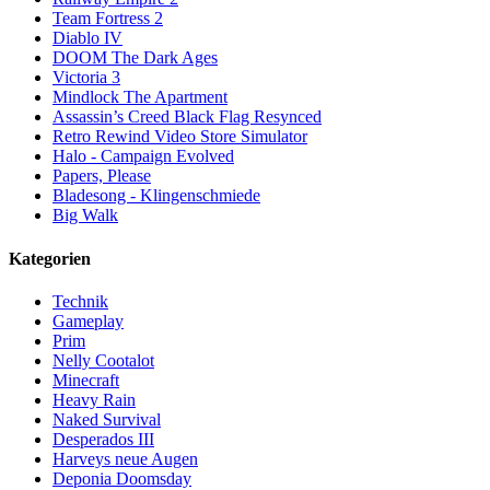
Team Fortress 2
Diablo IV
DOOM The Dark Ages
Victoria 3
Mindlock The Apartment
Assassin’s Creed Black Flag Resynced
Retro Rewind Video Store Simulator
Halo - Campaign Evolved
Papers, Please
Bladesong - Klingenschmiede
Big Walk
Kategorien
Technik
Gameplay
Prim
Nelly Cootalot
Minecraft
Heavy Rain
Naked Survival
Desperados III
Harveys neue Augen
Deponia Doomsday