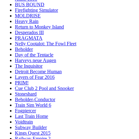
BUS BOUND
Firefighting Simulator
MOLDRISE
Heavy Rain
Return to Monkey Island
Desperados III
PRAGMATA
Nelly Cootalot: The Fowl Fleet
Beholder
Day of the Tentacle
Harveys neue Augen
The Inquisitor
Detroit Become Human
Layers of Fear 2016
PRIM!
Cue Club 2 Pool and Snooker
Stoneshard
Beholder-Conductor
Train Sim World 6
Fogpiercer
Last Train Home
Voidtrain
Subway Builder
Kings Quest 2015
Railway Empire 2