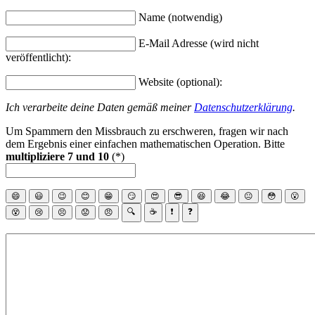
Name (notwendig)
E-Mail Adresse (wird nicht
veröffentlicht):
Website (optional):
Ich verarbeite deine Daten gemäß meiner
Datenschutzerklärung
.
Um Spammern den Missbrauch zu erschweren, fragen wir nach
dem Ergebnis einer einfachen mathematischen Operation. Bitte
multipliziere 7 und 10
(*)
😄
😃
😉
😊
😁
😏
😍
😎
😆
😂
😐
😳
😮
🔍
☕
❗
❓
😵
😢
😣
😟
😠