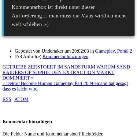
Kommentarbox ist direkt unter dieser
Aufforderung… man muss die Maus wirklich nicht
weit schieben :-)
Gepostet von
Undertaker
um 20:02:03
in
Gameplay
,
Portal 2
173
Aufruf(e)
Kommentar hinzufügen
GETRIEBE ZERSTOERT IM SANDSTURM WARUM SAND
RAIDERS OF SOPHIE DEN EXTRACTION MARKT
DOMINIERT »
« Detroit Become Human Gameplay Part 20 Niemand hat gesagt
dass es leicht wird
RSS
|
ATOM
Kommentar hinzufügen
Die Felder Name und Kommentar sind Pflichtfelder.