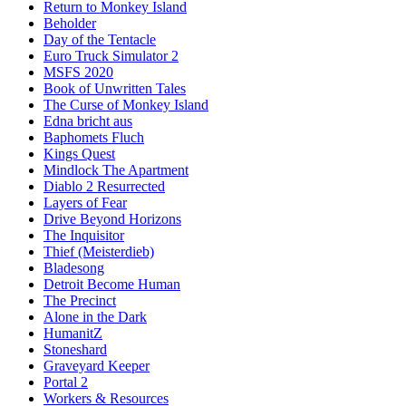
Return to Monkey Island
Beholder
Day of the Tentacle
Euro Truck Simulator 2
MSFS 2020
Book of Unwritten Tales
The Curse of Monkey Island
Edna bricht aus
Baphomets Fluch
Kings Quest
Mindlock The Apartment
Diablo 2 Resurrected
Layers of Fear
Drive Beyond Horizons
The Inquisitor
Thief (Meisterdieb)
Bladesong
Detroit Become Human
The Precinct
Alone in the Dark
HumanitZ
Stoneshard
Graveyard Keeper
Portal 2
Workers & Resources