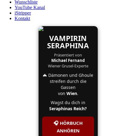
Wunschliste
YouTube Kanal
iStripper
Kontakt
VAMPIRIN
SERAPHINA
Präsentiert von
Michael Fernand
Wiener Grusel-Experte
🦇 Dämonen und Ghoule
streifen durch die
Gassen
von
Wien
.
Wagst du dich in
Seraphinas Reich?
🎧 HÖRBUCH
ANHÖREN