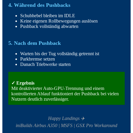
4. Während des Pushbacks
Schubhebel bleiben im IDLE
Keine eigenen Rollbewegungen auslösen
Pushback vollständig abwarten
5. Nach dem Pushback
Warten bis der Tug vollständig getrennt ist
Parkbremse setzen
Danach Triebwerke starten
✓ Ergebnis
Mit deaktivierter Auto-GPU-Trennung und einem
kontrollierten Ablauf funktioniert der Pushback bei vielen
Nutzern deutlich zuverlässiger.
Happy Landings ✈️
iniBuilds Airbus A350 | MSFS | GSX Pro Workaround