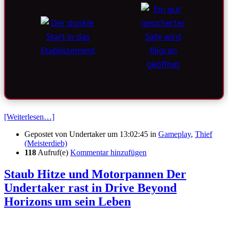
[Weiterlesen…]
Gepostet von
Undertaker
um 13:02:45
in
Gameplay
,
Thief
(Meisterdieb)
118
Aufruf(e)
Kommentar hinzufügen
Staub Hitze und Motorpannen Der
Undertaker rast in Drive Beyond
Horizons um sein Leben