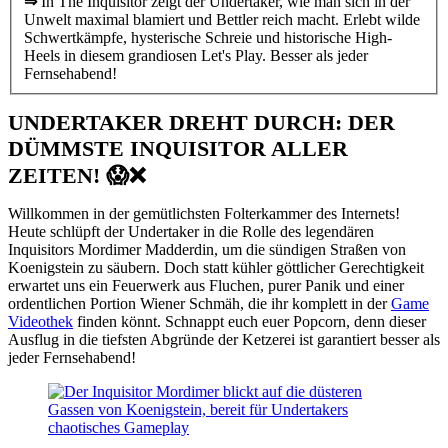
⇒
In The Inquisitor zeigt der Undertaker, wie man sich in der
Unwelt maximal blamiert und Bettler reich macht. Erlebt wilde
Schwertkämpfe, hysterische Schreie und historische High-
Heels in diesem grandiosen Let's Play. Besser als jeder
Fernsehabend!
UNDERTAKER DREHT DURCH: DER
DÜMMSTE INQUISITOR ALLER
ZEITEN! 😱❌
Willkommen in der gemütlichsten Folterkammer des Internets!
Heute schlüpft der Undertaker in die Rolle des legendären
Inquisitors Mordimer Madderdin, um die sündigen Straßen von
Koenigstein zu säubern. Doch statt kühler göttlicher Gerechtigkeit
erwartet uns ein Feuerwerk aus Fluchen, purer Panik und einer
ordentlichen Portion Wiener Schmäh, die ihr komplett in der
Game
Videothek
finden könnt. Schnappt euch euer Popcorn, denn dieser
Ausflug in die tiefsten Abgründe der Ketzerei ist garantiert besser als
jeder Fernsehabend!