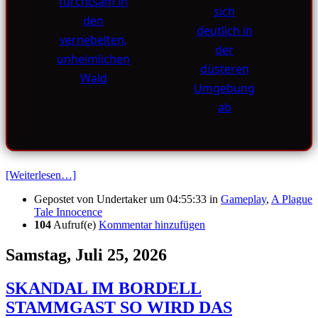
[Weiterlesen…]
Gepostet von
Undertaker
um 04:55:33
in
Gameplay
,
A Plague
Tale Innocence
104
Aufruf(e)
Kommentar hinzufügen
Samstag, Juli 25, 2026
SKANDAL IM BORDELL
STAMMGAST SO WIRD DAS