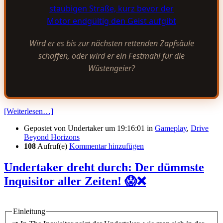
Wird er es bis zur nächsten rettenden Zapfsäule
schaffen, oder wird er ein Festmahl für die
Wüstengeier?
[Weiterlesen…]
Gepostet von
Undertaker
um 19:16:01
in
Gameplay
,
Drive
Beyond Horizons
108
Aufruf(e)
Kommentar hinzufügen
Undertaker dreht durch: Der dümmste
Inquisitor aller Zeiten! 😱❌
Einleitung