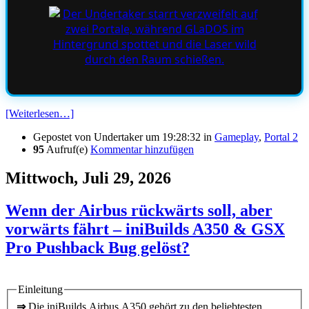
[Weiterlesen…]
Gepostet von
Undertaker
um 19:28:32
in
Gameplay
,
Portal 2
95
Aufruf(e)
Kommentar hinzufügen
Mittwoch, Juli 29, 2026
Wenn der Airbus rückwärts soll, aber
vorwärts fährt – iniBuilds A350 & GSX
Pro Pushback Bug gelöst?
Einleitung
⇒
Die iniBuilds Airbus A350 gehört zu den beliebtesten