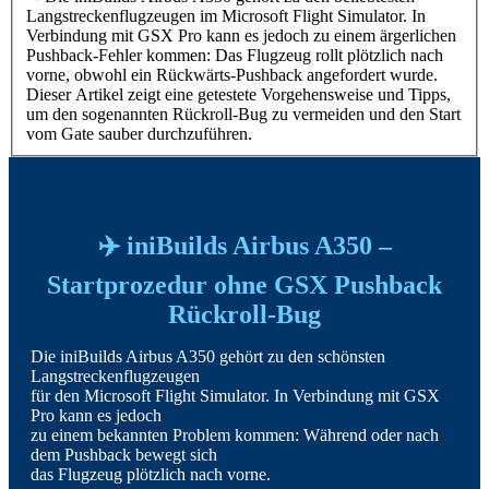
Langstreckenflugzeugen im Microsoft Flight Simulator. In
Verbindung mit GSX Pro kann es jedoch zu einem ärgerlichen
Pushback-Fehler kommen: Das Flugzeug rollt plötzlich nach
vorne, obwohl ein Rückwärts-Pushback angefordert wurde.
Dieser Artikel zeigt eine getestete Vorgehensweise und Tipps,
um den sogenannten Rückroll-Bug zu vermeiden und den Start
vom Gate sauber durchzuführen.
✈️ iniBuilds Airbus A350 –
Startprozedur ohne GSX Pushback
Rückroll-Bug
Die iniBuilds Airbus A350 gehört zu den schönsten
Langstreckenflugzeugen
für den Microsoft Flight Simulator. In Verbindung mit GSX
Pro kann es jedoch
zu einem bekannten Problem kommen: Während oder nach
dem Pushback bewegt sich
das Flugzeug plötzlich nach vorne.