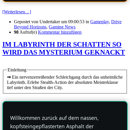
[Weiterlesen…]
Gepostet von
Undertaker
um 09:00:53
in
Gameplay
,
Drive
Beyond Horizons
,
Gaming News
98
Aufruf(e)
Kommentar hinzufügen
IM LABYRINTH DER SCHATTEN SO
WIRD DAS MYSTERIUM GEKNACKT
Einleitung
⇒
Ein nervenzerreißender Schleichgang durch das unheimliche
Labyrinth. Erlebe Stealth-Action der absoluten Meisterklasse
tief unter den Straßen der City.
Willkommen zurück auf dem nassen,
kopfsteingepflasterten Asphalt der