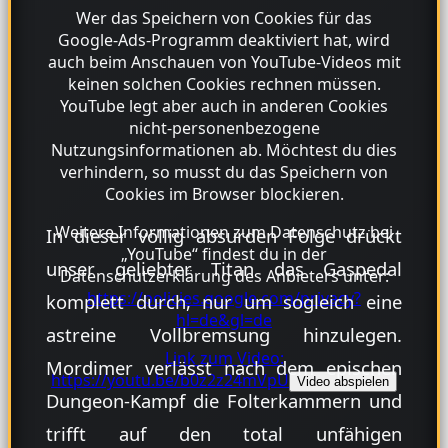
Wer das Speichern von Cookies für das
Google-Ads-Programm deaktiviert hat, wird
auch beim Anschauen von YouTube-Videos mit
keinen solchen Cookies rechnen müssen.
YouTube legt aber auch in anderen Cookies
nicht-personenbezogene
Nutzungsinformationen ab. Möchtest du dies
verhindern, so musst du das Speichern von
Cookies im Browser blockieren.
Weitere Informationen zum Datenschutz bei
In dieser völlig absurden Folge drückt
„YouTube“ findest du in der
unser geliebter Titan das Gaspedal
Datenschutzerklärung des Anbieters unter:
https://policies.google.com/privacy?
komplett durch, nur um sogleich eine
hl=de&gl=de
astreine Vollbremsung hinzulegen.
Link zum Video:
Mordimer verlässt nach dem epischen
https://youtu.be/b0z2z24mVpU
Video abspielen
Dungeon-Kampf die Folterkammern und
trifft auf den total unfähigen