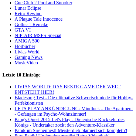
Cue Club 2 Pool and Snooker
Lunar Eclipse
Retro Rewind
A Plague Tale Innocence
Gothic 1 Remake
GTA VI
NIP-AIR MSFS Spezial
AMIGA 500
Hörbücher
Livias World
Gaming News
MusicVideo
Letzte 10 Einträge
LIVIAS WORLD: DAS BESTE GAME DER WELT
ENTSTEHT HIER!
Bladesong Test - Die ultimative Schwertschmiede für Hobby-
Perfektionisten
LETS PLAY ANKÜNDIGUNG: Mindlock - The Apartment
- Gefangen im Psycho-Wohnzimmer!
King's Quest 2015 Let's Play - Die epische Rückkehr des
Königs - Undertaker zockt den Adventure-Klassiker
Panik im Sirenennest! Meisterdieb blamiert sich komplett?!
Pure Panik! Undertaker zerstört Retro-Videothek!