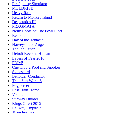
Firefighting Simulator
MOLDRISE
Heavy Rain
Return to Monkey Island
Desperados III
PRAGMATA
Nelly Cootalot: The Fowl Fleet
Beholder
Day of the Tentacle
Harveys neue Augen
The Inquisitor
Detroit Become Human
Layers of Fear 2016
PRIM!
Cue Club 2 Pool and Snooker
Stoneshard
Beholder-Conductor
Train Sim World 6
Fogpiercer
Last Train Home
Voidtrain
Subway Builder
Kings Quest 2015
Railway Empire 2
Team Fortress 2