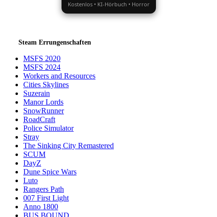
Kostenlos • KI-Hörbuch • Horror
Steam Errungenschaften
MSFS 2020
MSFS 2024
Workers and Resources
Cities Skylines
Suzerain
Manor Lords
SnowRunner
RoadCraft
Police Simulator
Stray
The Sinking City Remastered
SCUM
DayZ
Dune Spice Wars
Luto
Rangers Path
007 First Light
Anno 1800
BUS BOUND