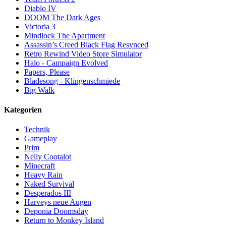
Diablo IV
DOOM The Dark Ages
Victoria 3
Mindlock The Apartment
Assassin’s Creed Black Flag Resynced
Retro Rewind Video Store Simulator
Halo - Campaign Evolved
Papers, Please
Bladesong - Klingenschmiede
Big Walk
Kategorien
Technik
Gameplay
Prim
Nelly Cootalot
Minecraft
Heavy Rain
Naked Survival
Desperados III
Harveys neue Augen
Deponia Doomsday
Return to Monkey Island