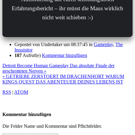
Erfahrungsbericht – ihr müsst die Maus wirklich
nicht weit schieben :-)
Gepostet von
Undertaker
um 08:37:45
in
Gameplay
,
The
Inquisitor
187
Aufruf(e)
Kommentar hinzufügen
Detroit Become Human Gameplay Das absolute Finale der
geschrotteten Nerven »
« GETRIEBE ZERSTOERT IM DRACHENHORT WARUM
KINGS QUEST DAS ABENTEUER DEINES LEBENS IST
RSS
|
ATOM
Kommentar hinzufügen
Die Felder Name und Kommentar sind Pflichtfelder.