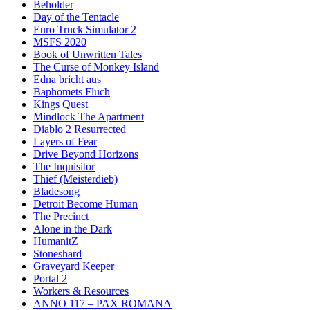
Beholder
Day of the Tentacle
Euro Truck Simulator 2
MSFS 2020
Book of Unwritten Tales
The Curse of Monkey Island
Edna bricht aus
Baphomets Fluch
Kings Quest
Mindlock The Apartment
Diablo 2 Resurrected
Layers of Fear
Drive Beyond Horizons
The Inquisitor
Thief (Meisterdieb)
Bladesong
Detroit Become Human
The Precinct
Alone in the Dark
HumanitZ
Stoneshard
Graveyard Keeper
Portal 2
Workers & Resources
ANNO 117 – PAX ROMANA