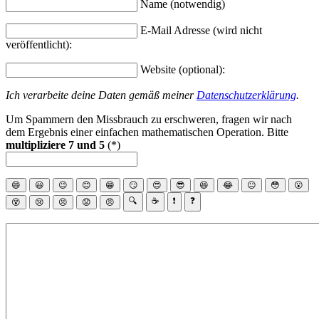
Name (notwendig)
E-Mail Adresse (wird nicht
veröffentlicht):
Website (optional):
Ich verarbeite deine Daten gemäß meiner
Datenschutzerklärung
.
Um Spammern den Missbrauch zu erschweren, fragen wir nach
dem Ergebnis einer einfachen mathematischen Operation. Bitte
multipliziere 7 und 5
(*)
😄
😃
😉
😊
😁
😏
😍
😎
😆
😂
😐
😳
😮
🔍
☕
❗
❓
😵
😢
😣
😟
😠