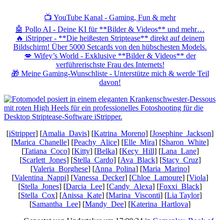
📺 YouTube Kanal - Gaming, Fun & mehr
🤖 Pollo AI - Deine KI für **Bilder & Videos** und mehr…
🔥 iStripper - **Die heißesten Striptease** direkt auf deinem
Bildschirm! Über 5000 Setcards von den hübschesten Models.
💋 Wifey’s World - Exklusive **Bilder & Videos** der
verführerischste Frau des Internets!
🎁 Meine Gaming-Wunschliste - Unterstütze mich & werde Teil
davon!
[
iStripper
] [
Amalia_Davis
] [
Katrina_Moreno
] [
Josephine_Jackson
]
[
Marica_Chanelle
] [
Peachy_Alice
] [
Elle_Mira
] [
Sharon_White
]
[
Tatiana_Coco
] [
Kitty
] [
Belka
] [
Kecy_Hill
] [
Lana_Lane
]
[
Scarlett_Jones
] [
Stella_Cardo
] [
Ava_Black
] [
Stacy_Cruz
]
[
Valeria_Borghese
] [
Anna_Polina
] [
Maria_Marino
]
[
Valentina_Nappi
] [
Vanessa_Decker
] [
Chloe_Lamoure
] [
Viola
]
[
Stella_Jones
] [
Darcia_Lee
] [
Candy_Alexa
] [
Foxxi_Black
]
[
Stella_Cox
] [
Anissa_Kate
] [
Marina_Visconti
] [
Lia Taylor
]
[
Samantha_Lee
] [
Mandy_Dee
] [
Katerina_Hartlova
]