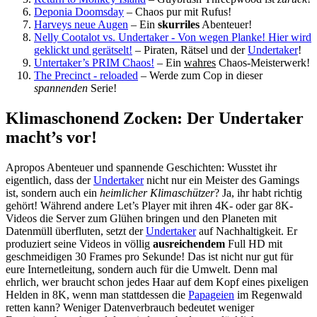
Deponia Doomsday
– Chaos pur mit Rufus!
Harveys neue Augen
– Ein
skurriles
Abenteuer!
Nelly Cootalot vs. Undertaker - Von wegen Planke! Hier wird
geklickt und gerätselt!
– Piraten, Rätsel und der
Undertaker
!
Untertaker’s PRIM Chaos!
– Ein
wahres
Chaos-Meisterwerk!
The Precinct - reloaded
– Werde zum Cop in dieser
spannenden
Serie!
Klimaschonend Zocken: Der Undertaker
macht’s vor!
Apropos Abenteuer und spannende Geschichten: Wusstet ihr
eigentlich, dass der
Undertaker
nicht nur ein Meister des Gamings
ist, sondern auch ein
heimlicher Klimaschützer
? Ja, ihr habt richtig
gehört! Während andere Let’s Player mit ihren 4K- oder gar 8K-
Videos die Server zum Glühen bringen und den Planeten mit
Datenmüll überfluten, setzt der
Undertaker
auf Nachhaltigkeit. Er
produziert seine Videos in völlig
ausreichendem
Full HD mit
geschmeidigen 30 Frames pro Sekunde! Das ist nicht nur gut für
eure Internetleitung, sondern auch für die Umwelt. Denn mal
ehrlich, wer braucht schon jedes Haar auf dem Kopf eines pixeligen
Helden in 8K, wenn man stattdessen die
Papageien
im Regenwald
retten kann? Weniger Datenverbrauch bedeutet weniger