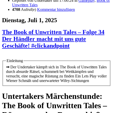
Gepostet von
Undertaker
um 17:00:24
in
Gameplay
,
Book of
Unwritten Tales
4708
Aufruf(e)
Kommentar hinzufügen
Dienstag, Juli 1, 2025
The Book of Unwritten Tales – Folge 34
Der Händler macht mit uns gute
Geschäfte! #clickandpoint
Einleitung
⇒
Der Undertaker kämpft sich in The Book of Unwritten Tales
durch absurde Rätsel, schummelt bei Wettkämpfen und
versucht, eine magische Rüstung zu finden Ein Lets Play voller
Wiener Schmäh und unerwarteter Wifey-Sichtungen
Untertakers Märchenstunde:
The Book of Unwritten Tales –