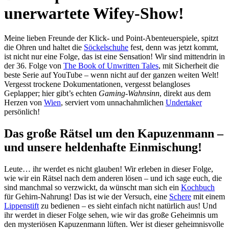
unerwartete Wifey-Show!
Meine lieben Freunde der Klick- und Point-Abenteuerspiele, spitzt
die Ohren und haltet die
Söckelschuhe
fest, denn was jetzt kommt,
ist nicht nur eine Folge, das ist eine Sensation! Wir sind mittendrin in
der 36. Folge von
The Book of Unwritten Tales
, mit Sicherheit die
beste Serie auf YouTube – wenn nicht auf der ganzen weiten Welt!
Vergesst trockene Dokumentationen, vergesst belangloses
Geplapper; hier gibt’s echten
Gaming-Wahnsinn
, direkt aus dem
Herzen von
Wien
, serviert vom unnachahmlichen
Undertaker
persönlich!
Das große Rätsel um den Kapuzenmann –
und unsere heldenhafte Einmischung!
Leute… ihr werdet es nicht glauben! Wir erleben in dieser Folge,
wie wir ein Rätsel nach dem anderen lösen – und ich sage euch, die
sind manchmal so verzwickt, da wünscht man sich ein
Kochbuch
für Gehirn-Nahrung! Das ist wie der Versuch, eine
Schere
mit einem
Lippenstift
zu bedienen – es sieht einfach nicht natürlich aus! Und
ihr werdet in dieser Folge sehen, wie wir das große Geheimnis um
den mysteriösen Kapuzenmann lüften. Wer ist dieser geheimnisvolle