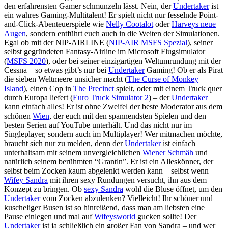
den erfahrensten Gamer schmunzeln lässt. Nein, der
Undertaker
ist
ein wahres Gaming-Multitalent! Er spielt nicht nur fesselnde Point-
and-Click-Abenteuerspiele wie
Nelly Cootalot
oder
Harveys neue
Augen
, sondern entführt euch auch in die Weiten der Simulationen.
Egal ob mit der NIP-AIRLINE (
NIP-AIR MSFS Spezial
), seiner
selbst gegründeten Fantasy-Airline im Microsoft Flugsimulator
(
MSFS 2020
), oder bei seiner einzigartigen Weltumrundung mit der
Cessna – so etwas gibt’s nur bei
Undertaker
Gaming! Ob er als Pirat
die sieben Weltmeere unsicher macht (
The Curse of Monkey
Island
), einen Cop in
The Precinct
spielt, oder mit einem Truck quer
durch Europa liefert (
Euro Truck Simulator 2
) – der
Undertaker
kann einfach alles! Er ist ohne Zweifel der beste Moderator aus dem
schönen
Wien
, der euch mit den spannendsten Spielen und den
besten Serien auf YouTube unterhält. Und das nicht nur im
Singleplayer, sondern auch im Multiplayer! Wer mitmachen möchte,
braucht sich nur zu melden, denn der
Undertaker
ist einfach
unterhaltsam mit seinem unvergleichlichen
Wiener Schmäh
und
natürlich seinem berühmten “Grantln”. Er ist ein Alleskönner, der
selbst beim Zocken kaum abgelenkt werden kann – selbst wenn
Wifey Sandra
mit ihren sexy Rundungen versucht, ihn aus dem
Konzept zu bringen. Ob
sexy Sandra
wohl die Bluse öffnet, um den
Undertaker
vom Zocken abzulenken? Vielleicht! Ihr schöner und
kuscheliger Busen ist so hinreißend, dass man am liebsten eine
Pause einlegen und mal auf
Wifeysworld
gucken sollte! Der
Undertaker
ist ja schließlich ein großer Fan von Sandra – und wer