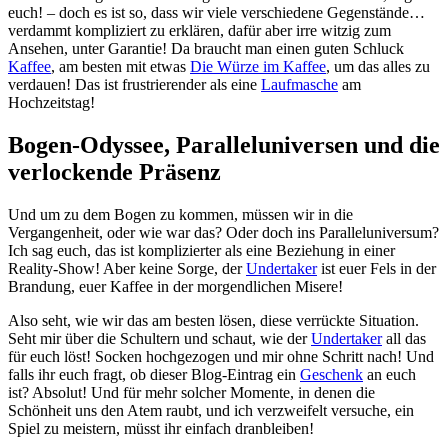
euch! – doch es ist so, dass wir viele verschiedene Gegenstände…
verdammt kompliziert zu erklären, dafür aber irre witzig zum
Ansehen, unter Garantie! Da braucht man einen guten Schluck
Kaffee
, am besten mit etwas
Die Würze im Kaffee
, um das alles zu
verdauen! Das ist frustrierender als eine
Laufmasche
am
Hochzeitstag!
Bogen-Odyssee, Paralleluniversen und die
verlockende Präsenz
Und um zu dem Bogen zu kommen, müssen wir in die
Vergangenheit, oder wie war das? Oder doch ins Paralleluniversum?
Ich sag euch, das ist komplizierter als eine Beziehung in einer
Reality-Show! Aber keine Sorge, der
Undertaker
ist euer Fels in der
Brandung, euer Kaffee in der morgendlichen Misere!
Also seht, wie wir das am besten lösen, diese verrückte Situation.
Seht mir über die Schultern und schaut, wie der
Undertaker
all das
für euch löst! Socken hochgezogen und mir ohne Schritt nach! Und
falls ihr euch fragt, ob dieser Blog-Eintrag ein
Geschenk
an euch
ist? Absolut! Und für mehr solcher Momente, in denen die
Schönheit uns den Atem raubt, und ich verzweifelt versuche, ein
Spiel zu meistern, müsst ihr einfach dranbleiben!