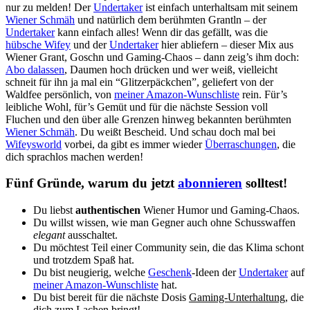
nur zu melden! Der
Undertaker
ist einfach unterhaltsam mit seinem
Wiener Schmäh
und natürlich dem berühmten Grantln – der
Undertaker
kann einfach alles! Wenn dir das gefällt, was die
hübsche Wifey
und der
Undertaker
hier abliefern – dieser Mix aus
Wiener Grant, Goschn und Gaming-Chaos – dann zeig’s ihm doch:
Abo dalassen
, Daumen hoch drücken und wer weiß, vielleicht
schneit für ihn ja mal ein “Glitzerpäckchen”, geliefert von der
Waldfee persönlich, von
meiner Amazon-Wunschliste
rein. Für’s
leibliche Wohl, für’s Gemüt und für die nächste Session voll
Fluchen und den über alle Grenzen hinweg bekannten berühmten
Wiener Schmäh
. Du weißt Bescheid. Und schau doch mal bei
Wifeysworld
vorbei, da gibt es immer wieder
Überraschungen
, die
dich sprachlos machen werden!
Fünf Gründe, warum du jetzt
abonnieren
solltest!
Du liebst
authentischen
Wiener Humor und Gaming-Chaos.
Du willst wissen, wie man Gegner auch ohne Schusswaffen
elegant
ausschaltet.
Du möchtest Teil einer Community sein, die das Klima schont
und trotzdem Spaß hat.
Du bist neugierig, welche
Geschenk
-Ideen der
Undertaker
auf
meiner Amazon-Wunschliste
hat.
Du bist bereit für die nächste Dosis
Gaming-Unterhaltung
, die
dich zum Lachen bringt!