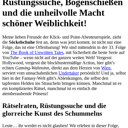
Rüstungssuche, Bogenschießen
und die unheilvolle Macht
schöner Weiblichkeit!
Meine lieben Freunde der Klick- und Point-Abenteuerspiele, zieht
die
Söckelschuhe
fest an, denn was jetzt kommt, ist nicht nur eine
Folge, das ist eine Offenbarung! Wir sind mittendrin in der 33. Folge
von
The Book of Unwritten Tales
, mit Sicherheit die beste Serie auf
YouTube – wenn nicht auf der ganzen weiten Welt! Vergesst
Hollywood, vergesst die blockbustermäßige Action, hier gibt’s
echten
Gaming-Wahnsinn
, direkt aus dem Herzen von
Wien
,
serviert vom unnachahmlichen
Undertaker
persönlich! Und ja, selbst
hier in der Fantasy-Welt gibt’s Ablenkungen, die selbst den
tapfersten Helden ins Straucheln bringen können. Manchmal ist es
ein kompliziertes Rätsel, manchmal ist es einfach die
atemberaubende Präsenz!
Rätselraten, Rüstungssuche und die
glorreiche Kunst des Schummelns
Leute… ihr werdet es nicht glauben! Wir erleben in dieser Folge,