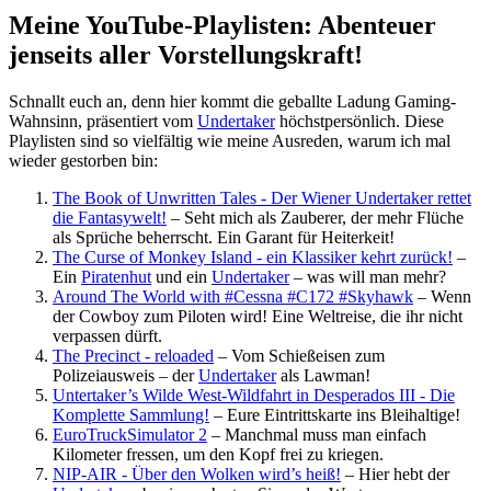
Meine YouTube-Playlisten: Abenteuer
jenseits aller Vorstellungskraft!
Schnallt euch an, denn hier kommt die geballte Ladung Gaming-
Wahnsinn, präsentiert vom
Undertaker
höchstpersönlich. Diese
Playlisten sind so vielfältig wie meine Ausreden, warum ich mal
wieder gestorben bin:
The Book of Unwritten Tales - Der Wiener Undertaker rettet
die Fantasywelt!
– Seht mich als Zauberer, der mehr Flüche
als Sprüche beherrscht. Ein Garant für Heiterkeit!
The Curse of Monkey Island - ein Klassiker kehrt zurück!
–
Ein
Piratenhut
und ein
Undertaker
– was will man mehr?
Around The World with #Cessna #C172 #Skyhawk
– Wenn
der Cowboy zum Piloten wird! Eine Weltreise, die ihr nicht
verpassen dürft.
The Precinct - reloaded
– Vom Schießeisen zum
Polizeiausweis – der
Undertaker
als Lawman!
Untertaker’s Wilde West-Wildfahrt in Desperados III - Die
Komplette Sammlung!
– Eure Eintrittskarte ins Bleihaltige!
EuroTruckSimulator 2
– Manchmal muss man einfach
Kilometer fressen, um den Kopf frei zu kriegen.
NIP-AIR - Über den Wolken wird’s heiß!
– Hier hebt der