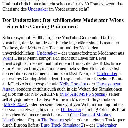
Und mal ehrlich, wer braucht schon mehr als 30 Frames, wenn das
Charisma des
Undertaker
im Vordergrund steht?
Der Undertaker: Der schillerndste Moderator Wiens
– ein echtes Gaming-Phänomen!
Scherensymbol: Hallihallo, liebe YouTube-Gemeinde! Darf ich
vorstellen, den Mann, dessen Flüche legendärer sind als mancher
Endboss, den Meister der Tastatur und der Maus, den
unvergleichlichen:
Undertaker
– der unangefochtene Moderator aus
Wien
! Dieser Mann kämpft sich nicht nur Level für Level
unentwegt nach vorne, mal mit einem Humor, der die Bildschirme
zum Vibrieren bringt, mal mit einem liebevollen Fluch, der selbst
den erfahrensten Gamer schmunzeln lässt. Nein, der
Undertaker
ist
ein wahres Gaming-Multitalent! Er spielt nicht nur fesselnde Point-
and-Click-Abenteuerspiele wie
Nelly Cootalot
oder
Harveys neue
Augen
, sondern entführt euch auch in die Weiten der Simulationen.
Egal ob mit der NIP-AIRLINE (
NIP-AIR MSFS Spezial
), seiner
selbst gegründeten Fantasy-Airline im Microsoft Flugsimulator
(
MSFS 2020
), oder bei seiner einzigartigen Weltumrundung mit der
Cessna – so etwas gibt’s nur bei
Undertaker
Gaming! Ob er als Pirat
die sieben Weltmeere unsicher macht (
The Curse of Monkey
Island
), einen Cop in
The Precinct
spielt, oder mit einem Truck quer
durch Europa liefert (
Euro Truck Simulator 2
) – der
Undertaker