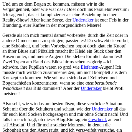
Und um zu dem Bogen zu kommen, müssen wir in die
Vergangenheit, oder wie war das? Oder doch ins Paralleluniversum?
Ich sag euch, das ist komplizierter als eine Beziehung in einer
Reality-Show! Aber keine Sorge, der
Undertaker
ist euer Fels in der
Brandung, euer Kaffee in der morgendlichen Misere!
Gerade als ich mich mental darauf vorbereite, durch die Zeit oder in
andere Dimensionen zu springen, passiert es! Da schwebt sie vorbei,
eine Schönheit, und beim Vorbeigehen poppt doch glatt ein Knopf
an ihrer Bluse auf! Plötzlich rutscht ihr Kleid ein Stück über den
Busen runter, und meine Augen? Die kleben förmlich daran fest!
Zwei Typen am Rand des Bildschirms sehen es gierig – ich
schwöre, ihre Pupillen waren so groß wie
Elefanten
-Augen! Ich
musste mich wirklich zusammenreißen, um nicht komplett aus dem
Konzept zu kommen. Wie soll man sich da auf Zeitreisen und
Bogenschießen konzentrieren, wenn so eine
atemberaubende
Weiblichkeit
das Bild dominiert? Aber der
Undertaker
bleibt Profi –
meistens!
Also seht, wie wir das am besten lösen, diese verrückte Situation.
Seht mir über die Schultern und schaut, wie der
Undertaker
all das
für euch löst! Socken hochgezogen und mir ohne Schritt nach! Und
falls ihr euch fragt, ob dieser Blog-Eintrag ein
Geschenk
an euch
ist? Absolut! Und für mehr solcher Momente, in denen die
Schönheit uns den Atem raubt, und ich verzweifelt versuche, ein