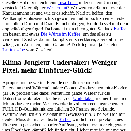
Geselle? Hat er vielleicht eine
rosa TüTü
unter seinem Umhang
versteckt? Oder trägt er
Westernhut
? Wir werden erfahren, wer der
Kapuzenmann ist und wie er es schafft, Naid zu helfen, den
Wettkampf schlussendlich zu gewinnen und für sich zu entscheiden
– mit allem Drum und Dran: Knochenbogen, Kupferkessel und dem
doppelköpfigen Oger! Da braucht man einen guten Schluck
Kaffee
,
am besten mit etwas
Die Würze im Kaffee
, um das alles zu
verdauen! Es ist verdammt kompliziert zu erklären, aber dafür irre
witzig zum Ansehen, unter Garantie! Da kriegt man ja fast eine
Laufmasche
vom Zusehen!
Klima-Jongleur Undertaker: Weniger
Pixel, mehr Einhörner-Glück!
Apropos, meine werten Freunde des klimaschonenden
Entertainments! Während andere Content-Produzenten mit 4K oder
gar 8K protzen und dabei vermutlich ganze Wälder für die
Datenströme abholzen, bleibe ich, der
Undertaker
, meiner Linie treu.
Ich produziere meine Meisterwerke in vollkommen ausreichender
FULL HD-Qualität mit gemütlichen 30 Frames pro Sekunde.
Warum? Weil ich ein Visionär mit Gewissen bin! Und weil ich mir
denke: Muss der majestätische
Eisbär
wirklich mein pixelgenaues
Fluchen in gestochen scharfer Auflösung sehen, wenn er eh gerade
ums Überleben kämpft? Ich finde nicht! Lieber rette ich mit meiner