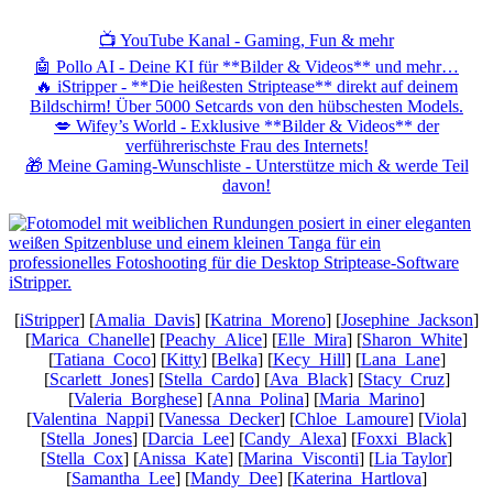
📺 YouTube Kanal - Gaming, Fun & mehr
🤖 Pollo AI - Deine KI für **Bilder & Videos** und mehr…
🔥 iStripper - **Die heißesten Striptease** direkt auf deinem
Bildschirm! Über 5000 Setcards von den hübschesten Models.
💋 Wifey’s World - Exklusive **Bilder & Videos** der
verführerischste Frau des Internets!
🎁 Meine Gaming-Wunschliste - Unterstütze mich & werde Teil
davon!
[
iStripper
] [
Amalia_Davis
] [
Katrina_Moreno
] [
Josephine_Jackson
]
[
Marica_Chanelle
] [
Peachy_Alice
] [
Elle_Mira
] [
Sharon_White
]
[
Tatiana_Coco
] [
Kitty
] [
Belka
] [
Kecy_Hill
] [
Lana_Lane
]
[
Scarlett_Jones
] [
Stella_Cardo
] [
Ava_Black
] [
Stacy_Cruz
]
[
Valeria_Borghese
] [
Anna_Polina
] [
Maria_Marino
]
[
Valentina_Nappi
] [
Vanessa_Decker
] [
Chloe_Lamoure
] [
Viola
]
[
Stella_Jones
] [
Darcia_Lee
] [
Candy_Alexa
] [
Foxxi_Black
]
[
Stella_Cox
] [
Anissa_Kate
] [
Marina_Visconti
] [
Lia Taylor
]
[
Samantha_Lee
] [
Mandy_Dee
] [
Katerina_Hartlova
]