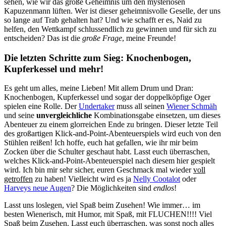
sehen, wie wir das große Geheimnis um den mysteriösen
Kapuzenmann lüften. Wer ist dieser geheimnisvolle Geselle, der uns
so lange auf Trab gehalten hat? Und wie schafft er es, Naid zu
helfen, den Wettkampf schlussendlich zu gewinnen und für sich zu
entscheiden? Das ist die
große Frage
, meine Freunde!
Die letzten Schritte zum Sieg: Knochenbogen,
Kupferkessel und mehr!
Es geht um alles, meine Lieben! Mit allem Drum und Dran:
Knochenbogen, Kupferkessel und sogar der doppelköpfige Oger
spielen eine Rolle. Der
Undertaker
muss all seinen
Wiener Schmäh
und seine
unvergleichliche
Kombinationsgabe einsetzen, um dieses
Abenteuer zu einem glorreichen Ende zu bringen. Dieser letzte Teil
des großartigen Klick-and-Point-Abenteuerspiels wird euch von den
Stühlen reißen! Ich hoffe, euch hat gefallen, wie ihr mir beim
Zocken über die Schulter geschaut habt. Lasst euch überraschen,
welches Klick-and-Point-Abenteuerspiel nach diesem hier gespielt
wird. Ich bin mir sehr sicher, euren Geschmack mal wieder
voll
getroffen
zu haben! Vielleicht wird es ja
Nelly Cootalot
oder
Harveys neue Augen
? Die Möglichkeiten sind
endlos
!
Lasst uns loslegen, viel Spaß beim Zusehen! Wie immer… im
besten Wienerisch, mit Humor, mit Spaß, mit FLUCHEN!!!! Viel
Spaß beim Zusehen. Lasst euch überraschen, was sonst noch alles