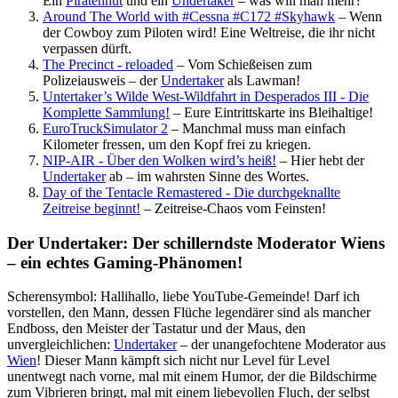
Ein
Piratenhut
und ein
Undertaker
– was will man mehr?
Around The World with #Cessna #C172 #Skyhawk
– Wenn
der Cowboy zum Piloten wird! Eine Weltreise, die ihr nicht
verpassen dürft.
The Precinct - reloaded
– Vom Schießeisen zum
Polizeiausweis – der
Undertaker
als Lawman!
Untertaker’s Wilde West-Wildfahrt in Desperados III - Die
Komplette Sammlung!
– Eure Eintrittskarte ins Bleihaltige!
EuroTruckSimulator 2
– Manchmal muss man einfach
Kilometer fressen, um den Kopf frei zu kriegen.
NIP-AIR - Über den Wolken wird’s heiß!
– Hier hebt der
Undertaker
ab – im wahrsten Sinne des Wortes.
Day of the Tentacle Remastered - Die durchgeknallte
Zeitreise beginnt!
– Zeitreise-Chaos vom Feinsten!
Der Undertaker: Der schillerndste Moderator Wiens
– ein echtes Gaming-Phänomen!
Scherensymbol: Hallihallo, liebe YouTube-Gemeinde! Darf ich
vorstellen, den Mann, dessen Flüche legendärer sind als mancher
Endboss, den Meister der Tastatur und der Maus, den
unvergleichlichen:
Undertaker
– der unangefochtene Moderator aus
Wien
! Dieser Mann kämpft sich nicht nur Level für Level
unentwegt nach vorne, mal mit einem Humor, der die Bildschirme
zum Vibrieren bringt, mal mit einem liebevollen Fluch, der selbst