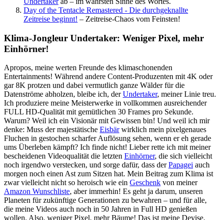
Undertaker
ab – im wahrsten Sinne des Wortes.
Day of the Tentacle Remastered - Die durchgeknallte
Zeitreise beginnt!
– Zeitreise-Chaos vom Feinsten!
Klima-Jongleur Undertaker: Weniger Pixel, mehr
Einhörner!
Apropos, meine werten Freunde des klimaschonenden
Entertainments! Während andere Content-Produzenten mit 4K oder
gar 8K protzen und dabei vermutlich ganze Wälder für die
Datenströme abholzen, bleibe ich, der
Undertaker
, meiner Linie treu.
Ich produziere meine Meisterwerke in vollkommen ausreichender
FULL HD-Qualität mit gemütlichen 30 Frames pro Sekunde.
Warum? Weil ich ein Visionär mit Gewissen bin! Und weil ich mir
denke: Muss der majestätische
Eisbär
wirklich mein pixelgenaues
Fluchen in gestochen scharfer Auflösung sehen, wenn er eh gerade
ums Überleben kämpft? Ich finde nicht! Lieber rette ich mit meiner
bescheidenen Videoqualität die letzten
Einhörner
, die sich vielleicht
noch irgendwo verstecken, und sorge dafür, dass der
Papagei
auch
morgen noch einen Ast zum Sitzen hat. Mein Beitrag zum Klima ist
zwar vielleicht nicht so heroisch wie ein
Geschenk
von meiner
Amazon Wunschliste
, aber immerhin! Es geht ja darum, unseren
Planeten für zukünftige Generationen zu bewahren – und für alle,
die meine Videos auch noch in 50 Jahren in Full HD genießen
wollen. Also, weniger Pixel, mehr Bäume! Das ist meine Devise.