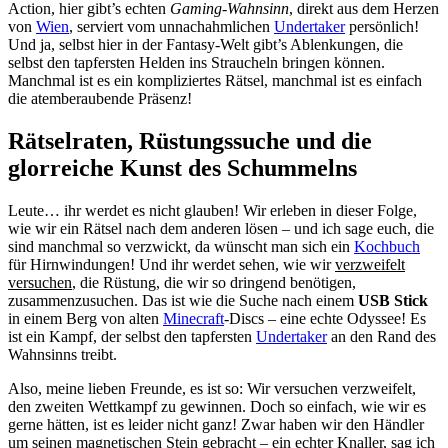
Action, hier gibt’s echten
Gaming-Wahnsinn
, direkt aus dem Herzen
von
Wien
, serviert vom unnachahmlichen
Undertaker
persönlich!
Und ja, selbst hier in der Fantasy-Welt gibt’s Ablenkungen, die
selbst den tapfersten Helden ins Straucheln bringen können.
Manchmal ist es ein kompliziertes Rätsel, manchmal ist es einfach
die atemberaubende Präsenz!
Rätselraten, Rüstungssuche und die
glorreiche Kunst des Schummelns
Leute… ihr werdet es nicht glauben! Wir erleben in dieser Folge,
wie wir ein Rätsel nach dem anderen lösen – und ich sage euch, die
sind manchmal so verzwickt, da wünscht man sich ein
Kochbuch
für Hirnwindungen! Und ihr werdet sehen, wie wir
verzweifelt
versuchen
, die Rüstung, die wir so dringend benötigen,
zusammenzusuchen. Das ist wie die Suche nach einem
USB Stick
in einem Berg von alten
Minecraft
-Discs – eine echte Odyssee! Es
ist ein Kampf, der selbst den tapfersten
Undertaker
an den Rand des
Wahnsinns treibt.
Also, meine lieben Freunde, es ist so: Wir versuchen verzweifelt,
den zweiten Wettkampf zu gewinnen. Doch so einfach, wie wir es
gerne hätten, ist es leider nicht ganz! Zwar haben wir den Händler
um seinen magnetischen Stein gebracht – ein echter Knaller, sag ich