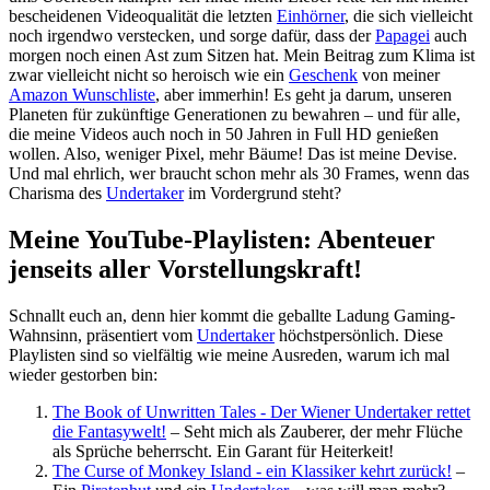
bescheidenen Videoqualität die letzten
Einhörner
, die sich vielleicht
noch irgendwo verstecken, und sorge dafür, dass der
Papagei
auch
morgen noch einen Ast zum Sitzen hat. Mein Beitrag zum Klima ist
zwar vielleicht nicht so heroisch wie ein
Geschenk
von meiner
Amazon Wunschliste
, aber immerhin! Es geht ja darum, unseren
Planeten für zukünftige Generationen zu bewahren – und für alle,
die meine Videos auch noch in 50 Jahren in Full HD genießen
wollen. Also, weniger Pixel, mehr Bäume! Das ist meine Devise.
Und mal ehrlich, wer braucht schon mehr als 30 Frames, wenn das
Charisma des
Undertaker
im Vordergrund steht?
Meine YouTube-Playlisten: Abenteuer
jenseits aller Vorstellungskraft!
Schnallt euch an, denn hier kommt die geballte Ladung Gaming-
Wahnsinn, präsentiert vom
Undertaker
höchstpersönlich. Diese
Playlisten sind so vielfältig wie meine Ausreden, warum ich mal
wieder gestorben bin:
The Book of Unwritten Tales - Der Wiener Undertaker rettet
die Fantasywelt!
– Seht mich als Zauberer, der mehr Flüche
als Sprüche beherrscht. Ein Garant für Heiterkeit!
The Curse of Monkey Island - ein Klassiker kehrt zurück!
–