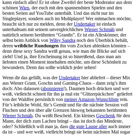
kann einfach alles! Er ist ohne Zweifel der beste Moderator aus dem
schönen
Wien
, der euch mit den spannendsten Spielen und den
besten Serien auf YouTube unterhält. Und das nicht nur im
Singleplayer, sondern auch im Multiplayer! Wer mitmachen möchte,
braucht sich nur zu melden, denn der
Undertaker
ist einfach
unterhaltsam mit seinem unvergleichlichen
Wiener Schmäh
und
natürlich seinem berühmten “Grantln”. Er ist ein Alleskönner, der
selbst beim Anblick von
Wifey Sandra
noch den Überblick behält,
deren
weibliche Rundungen
ihn vom Zocken ablenken könnten –
denn diese sexy Sandra weiß genau, wie man die Blicke auf sich
zieht! Und ja, ihre Erscheinung ist so hinreißend, dass man am
liebsten einen Moment innehalten möchte, um diese Schönheit zu
bewundern. Denn das sollte wirklich jeder sehen!
Wenn dir das gefällt, was der
Undertaker
hier abliefert – dieser Mix
aus Wiener Grant, Goschn und Gaming-Chaos – dann zeig’s ihm
doch: Abo dalassen (
abonnieren
!), Daumen hoch drücken und wer
weiß, vielleicht schneit für ihn ja mal ein “Glitzerpäckchen” geliefert
von der Waldfee persönlich von
meiner Amazon-Wunschliste
rein.
Für’s leibliche Wohl, für’s Gemüt und für die nächste Session voll
Fluchen und den über alle Grenzen hinweg bekannten berühmten
Wiener Schmäh
. Du weißt Bescheid. Ein kleines
Geschenk
für den
Mann, der dich zum Lachen bringt – das ist doch das Mindeste,
oder? Schließlich will man ja, dass
die gute Laune aller
auch immer
da ist – und wer weiß, vielleicht bringt sie beim nächsten Mal sogar