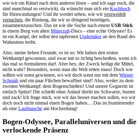
wie wir ein Rätsel nach dem anderen lösen – und ich sage euch, die
sind manchmal so verzwickt, da wünscht man sich ein
Kochbuch
für Hirnwindungen! Und ihr werdet sehen, wie wir
verzweifelt
versuchen
, die Rüstung, die wir so dringend benötigen,
zusammenzusuchen. Das ist wie die Suche nach einem
USB Stick
in einem Berg von alten
Minecraft
-Discs – eine echte Odyssee! Es
ist ein Kampf, der selbst den tapfersten
Undertaker
an den Rand des
Wahnsinns treibt.
Also, meine lieben Freunde, es ist so: Wir haben den ersten
Wettkampf gewonnen, und zwar mit so richtig bescheißen, wenn ich
das mal so formulieren darf. Aber hey, der Zweck heiligt die Mittel,
nicht wahr? Besonders, wenn man die Welt retten muss! Doch wie
sollten wir sonst gewinnen, wo wir doch sonst nur mit dem
Wiener
Schmäh
und ein paar Flüchen bewaffnet sind? Also, weiter zu dem
zweiten Wettkampf: dem Bogenschießen! Und unsere Gegnerin ist
einfach Spitze! Die schießt ohne Anlauf direkt ins Schwarze, bumm
und zack! Ich frage mich, wie wir das besser machen sollen, wo wir
doch noch nicht einmal einen Bogen haben… Das ist frustrierender
als eine
Laufmasche
am Hochzeitstag!
Bogen-Odyssee, Paralleluniversen und die
verlockende Präsenz