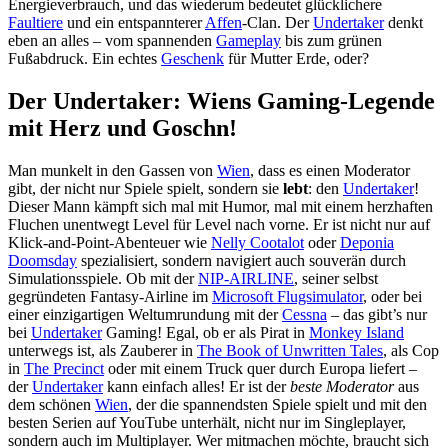
Energieverbrauch, und das wiederum bedeutet glücklichere
Faultiere
und ein entspannterer
Affen
-Clan. Der
Undertaker
denkt
eben an alles – vom spannenden
Gameplay
bis zum grünen
Fußabdruck. Ein echtes
Geschenk
für Mutter Erde, oder?
Der Undertaker: Wiens Gaming-Legende
mit Herz und Goschn!
Man munkelt in den Gassen von
Wien
, dass es einen Moderator
gibt, der nicht nur Spiele spielt, sondern sie
lebt
: den
Undertaker
!
Dieser Mann kämpft sich mal mit Humor, mal mit einem herzhaften
Fluchen unentwegt Level für Level nach vorne. Er ist nicht nur auf
Klick-and-Point-Abenteuer wie
Nelly Cootalot
oder
Deponia
Doomsday
spezialisiert, sondern navigiert auch souverän durch
Simulationsspiele. Ob mit der
NIP-AIRLINE
, seiner selbst
gegründeten Fantasy-Airline im
Microsoft Flugsimulator
, oder bei
einer einzigartigen Weltumrundung mit der
Cessna
– das gibt’s nur
bei
Undertaker
Gaming! Egal, ob er als Pirat in
Monkey Island
unterwegs ist, als Zauberer in
The Book of Unwritten Tales
, als Cop
in
The Precinct
oder mit einem Truck quer durch Europa liefert –
der
Undertaker
kann einfach alles! Er ist der
beste Moderator
aus
dem schönen
Wien
, der die spannendsten Spiele spielt und mit den
besten Serien auf YouTube unterhält, nicht nur im Singleplayer,
sondern auch im Multiplayer. Wer mitmachen möchte, braucht sich