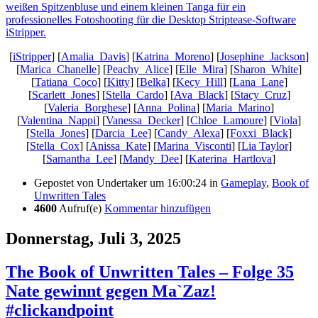
[
iStripper
] [
Amalia_Davis
] [
Katrina_Moreno
] [
Josephine_Jackson
]
[
Marica_Chanelle
] [
Peachy_Alice
] [
Elle_Mira
] [
Sharon_White
]
[
Tatiana_Coco
] [
Kitty
] [
Belka
] [
Kecy_Hill
] [
Lana_Lane
]
[
Scarlett_Jones
] [
Stella_Cardo
] [
Ava_Black
] [
Stacy_Cruz
]
[
Valeria_Borghese
] [
Anna_Polina
] [
Maria_Marino
]
[
Valentina_Nappi
] [
Vanessa_Decker
] [
Chloe_Lamoure
] [
Viola
]
[
Stella_Jones
] [
Darcia_Lee
] [
Candy_Alexa
] [
Foxxi_Black
]
[
Stella_Cox
] [
Anissa_Kate
] [
Marina_Visconti
] [
Lia Taylor
]
[
Samantha_Lee
] [
Mandy_Dee
] [
Katerina_Hartlova
]
Gepostet von
Undertaker
um 16:00:24
in
Gameplay
,
Book of
Unwritten Tales
4600
Aufruf(e)
Kommentar hinzufügen
Donnerstag, Juli 3, 2025
The Book of Unwritten Tales – Folge 35
Nate gewinnt gegen Ma`Zaz!
#clickandpoint