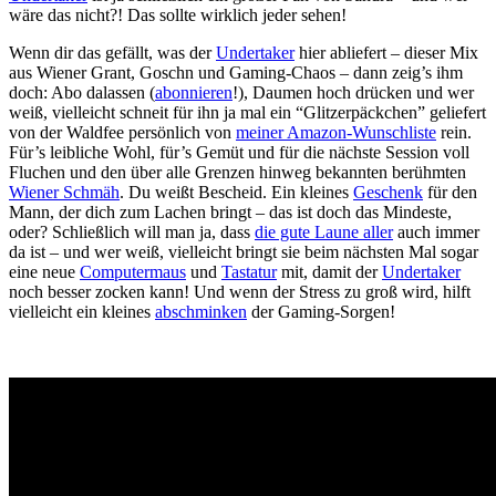
wäre das nicht?! Das sollte wirklich jeder sehen!
Wenn dir das gefällt, was der
Undertaker
hier abliefert – dieser Mix
aus Wiener Grant, Goschn und Gaming-Chaos – dann zeig’s ihm
doch: Abo dalassen (
abonnieren
!), Daumen hoch drücken und wer
weiß, vielleicht schneit für ihn ja mal ein “Glitzerpäckchen” geliefert
von der Waldfee persönlich von
meiner Amazon-Wunschliste
rein.
Für’s leibliche Wohl, für’s Gemüt und für die nächste Session voll
Fluchen und den über alle Grenzen hinweg bekannten berühmten
Wiener Schmäh
. Du weißt Bescheid. Ein kleines
Geschenk
für den
Mann, der dich zum Lachen bringt – das ist doch das Mindeste,
oder? Schließlich will man ja, dass
die gute Laune aller
auch immer
da ist – und wer weiß, vielleicht bringt sie beim nächsten Mal sogar
eine neue
Computermaus
und
Tastatur
mit, damit der
Undertaker
noch besser zocken kann! Und wenn der Stress zu groß wird, hilft
vielleicht ein kleines
abschminken
der Gaming-Sorgen!