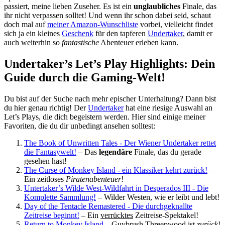
passiert, meine lieben Zuseher. Es ist ein
unglaubliches
Finale, das
ihr nicht verpassen solltet! Und wenn ihr schon dabei seid, schaut
doch mal auf
meiner Amazon-Wunschliste
vorbei, vielleicht findet
sich ja ein kleines
Geschenk
für den tapferen
Undertaker
, damit er
auch weiterhin so
fantastische
Abenteuer erleben kann.
Undertaker’s Let’s Play Highlights: Dein
Guide durch die Gaming-Welt!
Du bist auf der Suche nach mehr epischer Unterhaltung? Dann bist
du hier genau richtig! Der
Undertaker
hat eine riesige Auswahl an
Let’s Plays, die dich begeistern werden. Hier sind einige meiner
Favoriten, die du dir unbedingt ansehen solltest:
The Book of Unwritten Tales - Der Wiener Undertaker rettet
die Fantasywelt!
– Das
legendäre
Finale, das du gerade
gesehen hast!
The Curse of Monkey Island - ein Klassiker kehrt zurück!
–
Ein zeitloses
Piratenabenteuer
!
Untertaker’s Wilde West-Wildfahrt in Desperados III - Die
Komplette Sammlung!
– Wilder Westen, wie er leibt und lebt!
Day of the Tentacle Remastered - Die durchgeknallte
Zeitreise beginnt!
– Ein
verrücktes
Zeitreise-Spektakel!
Return to Monkey Island
– Guybrush Threepwood ist
zurück
!