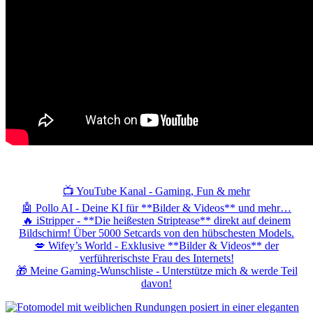
📺 YouTube Kanal - Gaming, Fun & mehr
🤖 Pollo AI - Deine KI für **Bilder & Videos** und mehr…
🔥 iStripper - **Die heißesten Striptease** direkt auf deinem
Bildschirm! Über 5000 Setcards von den hübschesten Models.
💋 Wifey’s World - Exklusive **Bilder & Videos** der
verführerischste Frau des Internets!
🎁 Meine Gaming-Wunschliste - Unterstütze mich & werde Teil
davon!