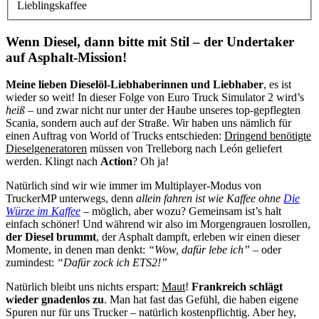
Lieblingskaffee
Wenn Diesel, dann bitte mit Stil – der Undertaker
auf Asphalt-Mission!
Meine lieben Dieselöl-Liebhaberinnen und Liebhaber
, es ist
wieder so weit! In dieser Folge von Euro Truck Simulator 2 wird’s
heiß
– und zwar nicht nur unter der Haube unseres top-gepflegten
Scania, sondern auch auf der Straße. Wir haben uns nämlich für
einen Auftrag von World of Trucks entschieden:
Dringend benötigte
Dieselgeneratoren
müssen von Trelleborg nach León geliefert
werden. Klingt nach
Action
? Oh ja!
Natürlich sind wir wie immer im Multiplayer-Modus von
TruckerMP unterwegs, denn
allein fahren ist wie Kaffee ohne
Die
Würze im Kaffee
– möglich, aber wozu? Gemeinsam ist’s halt
einfach schöner! Und während wir also im Morgengrauen losrollen,
der Diesel brummt
, der Asphalt dampft, erleben wir einen dieser
Momente, in denen man denkt:
“Wow, dafür lebe ich”
– oder
zumindest:
“Dafür zock ich ETS2!”
Natürlich bleibt uns nichts erspart:
Maut
!
Frankreich schlägt
wieder gnadenlos zu
. Man hat fast das Gefühl, die haben eigene
Spuren nur für uns Trucker – natürlich kostenpflichtig. Aber hey,