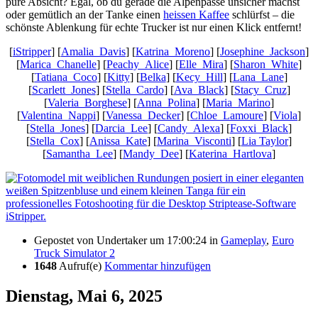
pure Absicht? Egal, ob du gerade die Alpenpässe unsicher machst
oder gemütlich an der Tanke einen
heissen Kaffee
schlürfst – die
schönste Ablenkung für echte Trucker ist nur einen Klick entfernt!
[
iStripper
] [
Amalia_Davis
] [
Katrina_Moreno
] [
Josephine_Jackson
]
[
Marica_Chanelle
] [
Peachy_Alice
] [
Elle_Mira
] [
Sharon_White
]
[
Tatiana_Coco
] [
Kitty
] [
Belka
] [
Kecy_Hill
] [
Lana_Lane
]
[
Scarlett_Jones
] [
Stella_Cardo
] [
Ava_Black
] [
Stacy_Cruz
]
[
Valeria_Borghese
] [
Anna_Polina
] [
Maria_Marino
]
[
Valentina_Nappi
] [
Vanessa_Decker
] [
Chloe_Lamoure
] [
Viola
]
[
Stella_Jones
] [
Darcia_Lee
] [
Candy_Alexa
] [
Foxxi_Black
]
[
Stella_Cox
] [
Anissa_Kate
] [
Marina_Visconti
] [
Lia Taylor
]
[
Samantha_Lee
] [
Mandy_Dee
] [
Katerina_Hartlova
]
Gepostet von
Undertaker
um 17:00:24
in
Gameplay
,
Euro
Truck Simulator 2
1648
Aufruf(e)
Kommentar hinzufügen
Dienstag, Mai 6, 2025