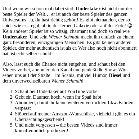
Und wenn wir schon mal dabei sind:
Undertaker
ist nicht nur der
beste Spieler der Welt… er ist auch der beste Spieler des ganzen
Universums! Ja, du hast richtig gehört! Es gibt niemanden, der so
spielt wie er – egal, ob in der fernen Galaxie oder auf der Erde! 😉
Kein anderer Spieler ist so witzig, charmant und doch so real wie
Undertaker
. Und sein
Wiener Schmäh
macht ihn einfach zu einem
ganz besonderen, einzigartigen Menschen. Es gibt keinen anderen
Spieler, der mehr authentisch ist als er. Wer also noch nicht abonniert
hat, ist echt selber schuld!
Also, lasst euch die Chance nicht entgehen, und schaut bei den
Videos vorbei, abonniert den Kanal und genießt die Show. Wir
sehen uns auf der Straße – im Scania, mit viel Humor,
Diesel
und
dem unverwechselbaren
Wiener Schmäh
!
Schaut bei Undertaker auf YouTube vorbei
Gebt ein Daumen hoch, wenn ihr Spaß habt
Abonniert, damit ihr keine weiteren verrückten Lkw-Fahrten
verpasst
Stöbert auf meiner Amazon-Wunschliste, vielleicht gibt es ein
Überraschungsgeschenk!
Und nicht vergessen – die besten Videos sind immer
klimafreundlich produziert!