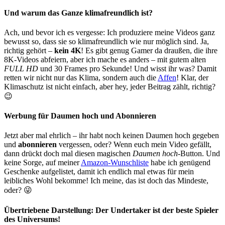
Und warum das Ganze klimafreundlich ist?
Ach, und bevor ich es vergesse: Ich produziere meine Videos ganz
bewusst so, dass sie so klimafreundlich wie nur möglich sind. Ja,
richtig gehört –
kein 4K
! Es gibt genug Gamer da draußen, die ihre
8K-Videos abfeiern, aber ich mache es anders – mit gutem alten
FULL HD
und 30 Frames pro Sekunde! Und wisst ihr was? Damit
retten wir nicht nur das Klima, sondern auch die
Affen
! Klar, der
Klimaschutz ist nicht einfach, aber hey, jeder Beitrag zählt, richtig?
😉
Werbung für Daumen hoch und Abonnieren
Jetzt aber mal ehrlich – ihr habt noch keinen Daumen hoch gegeben
und
abonnieren
vergessen, oder? Wenn euch mein Video gefällt,
dann drückt doch mal diesen magischen
Daumen hoch
-Button. Und
keine Sorge, auf meiner
Amazon-Wunschliste
habe ich genügend
Geschenke aufgelistet, damit ich endlich mal etwas für mein
leibliches Wohl bekomme! Ich meine, das ist doch das Mindeste,
oder? 😜
Übertriebene Darstellung: Der
Undertaker
ist der beste Spieler
des Universums!