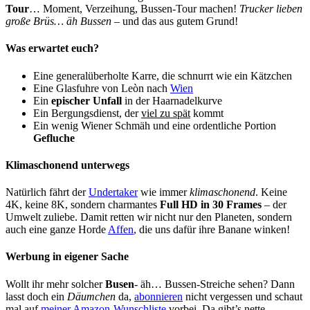
Tour
… Moment, Verzeihung, Bussen-Tour machen!
Trucker lieben
große Brüs… äh Bussen
– und das aus gutem Grund!
Was erwartet euch?
Eine generalüberholte Karre, die schnurrt wie ein Kätzchen
Eine Glasfuhre von Leòn nach
Wien
Ein
epischer Unfall
in der Haarnadelkurve
Ein Bergungsdienst, der
viel zu spät
kommt
Ein wenig Wiener Schmäh und eine ordentliche Portion
Gefluche
Klimaschonend unterwegs
Natürlich fährt der
Undertaker
wie immer
klimaschonend
. Keine
4K, keine 8K, sondern charmantes
Full HD in 30 Frames
– der
Umwelt zuliebe. Damit retten wir nicht nur den Planeten, sondern
auch eine ganze Horde
Affen
, die uns dafür ihre Banane winken!
Werbung in eigener Sache
Wollt ihr mehr solcher
Busen
- äh… Bussen-Streiche sehen? Dann
lasst doch ein
Däumchen
da,
abonnieren
nicht vergessen und schaut
mal auf
meiner Amazon-Wunschliste
vorbei. Da gibt’s nette