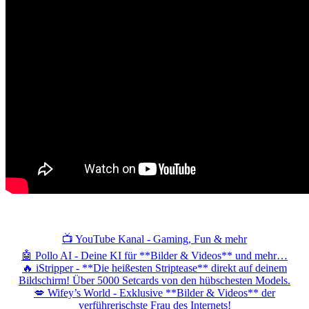
📺 YouTube Kanal - Gaming, Fun & mehr
🤖 Pollo AI - Deine KI für **Bilder & Videos** und mehr…
🔥 iStripper - **Die heißesten Striptease** direkt auf deinem
Bildschirm! Über 5000 Setcards von den hübschesten Models.
💋 Wifey’s World - Exklusive **Bilder & Videos** der
verführerischste Frau des Internets!