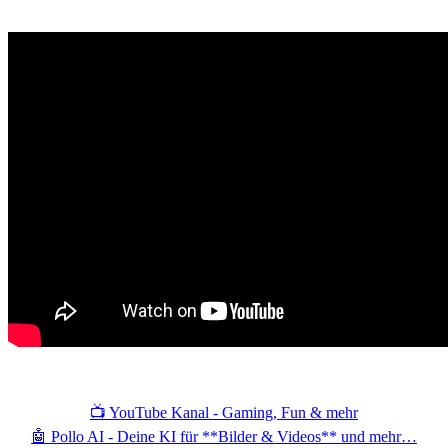
📺 YouTube Kanal - Gaming, Fun & mehr
🤖 Pollo AI - Deine KI für **Bilder & Videos** und mehr…