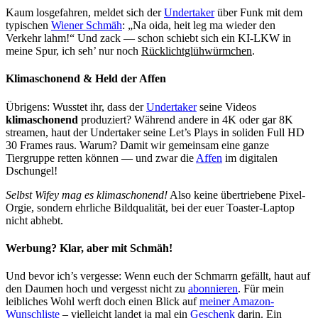
Kaum losgefahren, meldet sich der
Undertaker
über Funk mit dem
typischen
Wiener Schmäh
: „Na oida, heit leg ma wieder den
Verkehr lahm!“ Und zack — schon schiebt sich ein KI-LKW in
meine Spur, ich seh’ nur noch
Rücklichtglühwürmchen
.
Klimaschonend & Held der Affen
Übrigens: Wusstet ihr, dass der
Undertaker
seine Videos
klimaschonend
produziert? Während andere in 4K oder gar 8K
streamen, haut der Undertaker seine Let’s Plays in soliden Full HD
30 Frames raus. Warum? Damit wir gemeinsam eine ganze
Tiergruppe retten können — und zwar die
Affen
im digitalen
Dschungel!
Selbst Wifey mag es klimaschonend!
Also keine übertriebene Pixel-
Orgie, sondern ehrliche Bildqualität, bei der euer Toaster-Laptop
nicht abhebt.
Werbung? Klar, aber mit Schmäh!
Und bevor ich’s vergesse: Wenn euch der Schmarrn gefällt, haut auf
den Daumen hoch und vergesst nicht zu
abonnieren
. Für mein
leibliches Wohl werft doch einen Blick auf
meiner Amazon-
Wunschliste
– vielleicht landet ja mal ein
Geschenk
darin. Ein