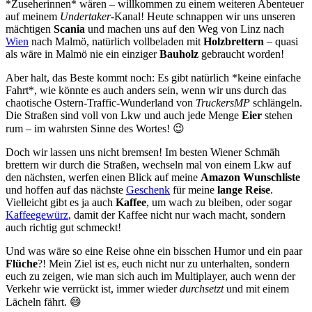
*Zuseherinnen* wären – willkommen zu einem weiteren Abenteuer
auf meinem
Undertaker
-Kanal! Heute schnappen wir uns unseren
mächtigen
Scania
und machen uns auf den Weg von Linz nach
Wien
nach Malmö, natürlich vollbeladen mit
Holzbrettern
– quasi
als wäre in Malmö nie ein einziger
Bauholz
gebraucht worden!
Aber halt, das Beste kommt noch: Es gibt natürlich *keine einfache
Fahrt*, wie könnte es auch anders sein, wenn wir uns durch das
chaotische Ostern-Traffic-Wunderland von
TruckersMP
schlängeln.
Die Straßen sind voll von Lkw und auch jede Menge
Eier
stehen
rum – im wahrsten Sinne des Wortes! 😉
Doch wir lassen uns nicht bremsen! Im besten Wiener Schmäh
brettern wir durch die Straßen, wechseln mal von einem Lkw auf
den nächsten, werfen einen Blick auf meine
Amazon Wunschliste
und hoffen auf das nächste
Geschenk
für meine
lange Reise
.
Vielleicht gibt es ja auch
Kaffee
, um wach zu bleiben, oder sogar
Kaffeegewürz
, damit der Kaffee nicht nur wach macht, sondern
auch richtig gut schmeckt!
Und was wäre so eine Reise ohne ein bisschen Humor und ein paar
Flüche
?! Mein Ziel ist es, euch nicht nur zu unterhalten, sondern
euch zu zeigen, wie man sich auch im Multiplayer, auch wenn der
Verkehr wie verrückt ist, immer wieder
durchsetzt
und mit einem
Lächeln fährt. 😄