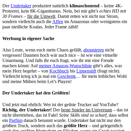
Der
Undertaker
produziert natürlich
klimaschonend
– keine 4K-
Protzerei, kein 8K-Gigantismus. Nein, bei mir gibt’s
echtes HD mit
30 Frames
–
für die Umwelt
. Damit retten wir nicht nur Strom,
sondern vielleicht auch die
Affen
im Amazonas oder wenigstens ein
paar niedliche Koalas. Jeder Frame zählt!
Werbung in eigener Sache
Also Leute, wenn euch mein Chaos gefällt,
abonnieren
nicht
vergessen! Daumen hoch wär auch nice – ist wie eine virtuelle
Umarmung. Und falls ihr euch fragt, wie ihr mir eine Freude
machen könnt: Auf
meiner Amazon-Wunschliste
gibt’s alles, was
mein Herz begehrt – von
Kochbuch
bis
Lippenstift
(fragt nicht).
Vielleicht krieg ich ja mal ein
Geschenk
… für mein leibliches Wohl
und meine Mühen beim Let’s Playen!
Der Undertaker hat den Größten!
Und jetzt mal ehrlich: Wer ist der geilste Trucker auf YouTube?
Richtig, der Undertaker!
Der
beste Spieler im Universum
– das ist
nicht übertrieben, das ist Fakt!
Seine Skills sind so scharf
, dass selbst
ein
Parfüm
danach benannt wurde. Undertaker hat nicht nur den
größten Truck, sondern auch das
größte Herz
– und gelegentlich
auch den
größten Wortschatz an Flüchen
, wenn ein Crash passiert.