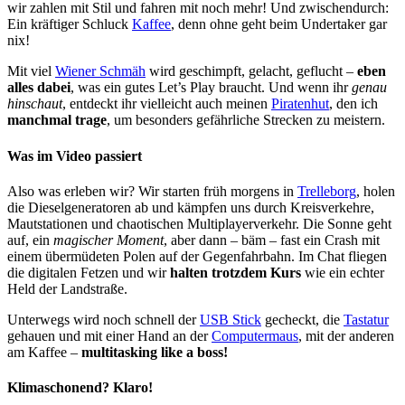
wir zahlen mit Stil und fahren mit noch mehr! Und zwischendurch:
Ein kräftiger Schluck
Kaffee
, denn ohne geht beim Undertaker gar
nix!
Mit viel
Wiener Schmäh
wird geschimpft, gelacht, geflucht –
eben
alles dabei
, was ein gutes Let’s Play braucht. Und wenn ihr
genau
hinschaut
, entdeckt ihr vielleicht auch meinen
Piratenhut
, den ich
manchmal trage
, um besonders gefährliche Strecken zu meistern.
Was im Video passiert
Also was erleben wir? Wir starten früh morgens in
Trelleborg
, holen
die Dieselgeneratoren ab und kämpfen uns durch Kreisverkehre,
Mautstationen und chaotischen Multiplayerverkehr. Die Sonne geht
auf, ein
magischer Moment
, aber dann – bäm – fast ein Crash mit
einem übermüdeten Polen auf der Gegenfahrbahn. Im Chat fliegen
die digitalen Fetzen und wir
halten trotzdem Kurs
wie ein echter
Held der Landstraße.
Unterwegs wird noch schnell der
USB Stick
gecheckt, die
Tastatur
gehauen und mit einer Hand an der
Computermaus
, mit der anderen
am Kaffee –
multitasking like a boss!
Klimaschonend? Klaro!