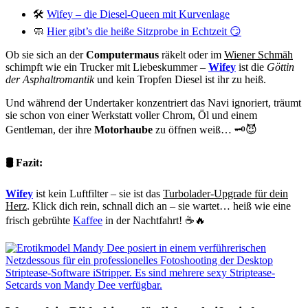
🛠️
Wifey – die Diesel-Queen mit Kurvenlage
🧼
Hier gibt’s die heiße Sitzprobe in Echtzeit 😏
Ob sie sich an der
Computermaus
räkelt oder im
Wiener Schmäh
schimpft wie ein Trucker mit Liebeskummer –
Wifey
ist die
Göttin
der Asphaltromantik
und kein Tropfen Diesel ist ihr zu heiß.
Und während der Undertaker konzentriert das Navi ignoriert, träumt
sie schon von einer Werkstatt voller Chrom, Öl und einem
Gentleman, der ihre
Motorhaube
zu öffnen weiß… 🗝️😈
🛢️ Fazit:
Wifey
ist kein Luftfilter – sie ist das
Turbolader-Upgrade für dein
Herz
. Klick dich rein, schnall dich an – sie wartet… heiß wie eine
frisch gebrühte
Kaffee
in der Nachtfahrt! ☕🔥