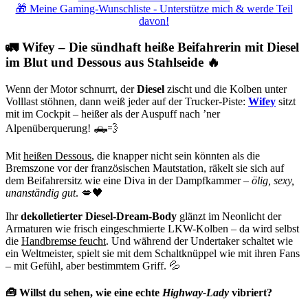
🎁 Meine Gaming-Wunschliste - Unterstütze mich & werde Teil
davon!
🚛 Wifey – Die sündhaft heiße Beifahrerin mit Diesel
im Blut und Dessous aus Stahlseide 🔥
Wenn der Motor schnurrt, der
Diesel
zischt und die Kolben unter
Volllast stöhnen, dann weiß jeder auf der Trucker-Piste:
Wifey
sitzt
mit im Cockpit – heißer als der Auspuff nach ’ner
Alpenüberquerung! 🛻💨
Mit
heißen Dessous
, die knapper nicht sein könnten als die
Bremszone vor der französischen Mautstation, räkelt sie sich auf
dem Beifahrersitz wie eine Diva in der Dampfkammer –
ölig, sexy,
unanständig gut
. 💋🖤
Ihr
dekolletierter Diesel-Dream-Body
glänzt im Neonlicht der
Armaturen wie frisch eingeschmierte LKW-Kolben – da wird selbst
die
Handbremse feucht
. Und während der Undertaker schaltet wie
ein Weltmeister, spielt sie mit dem Schaltknüppel wie mit ihren Fans
– mit Gefühl, aber bestimmtem Griff. 💦
🧰 Willst du sehen, wie eine echte
Highway-Lady
vibriert?