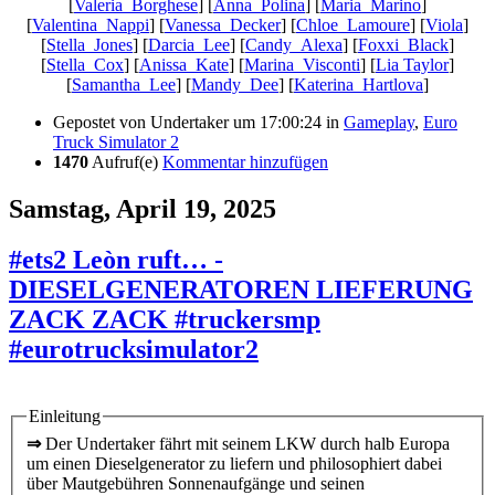
[
Valeria_Borghese
] [
Anna_Polina
] [
Maria_Marino
]
[
Valentina_Nappi
] [
Vanessa_Decker
] [
Chloe_Lamoure
] [
Viola
]
[
Stella_Jones
] [
Darcia_Lee
] [
Candy_Alexa
] [
Foxxi_Black
]
[
Stella_Cox
] [
Anissa_Kate
] [
Marina_Visconti
] [
Lia Taylor
]
[
Samantha_Lee
] [
Mandy_Dee
] [
Katerina_Hartlova
]
Gepostet von
Undertaker
um 17:00:24
in
Gameplay
,
Euro
Truck Simulator 2
1470
Aufruf(e)
Kommentar hinzufügen
Samstag, April 19, 2025
#ets2 Leòn ruft… -
DIESELGENERATOREN LIEFERUNG
ZACK ZACK #truckersmp
#eurotrucksimulator2
Einleitung
⇒
Der Undertaker fährt mit seinem LKW durch halb Europa
um einen Dieselgenerator zu liefern und philosophiert dabei
über Mautgebühren Sonnenaufgänge und seinen