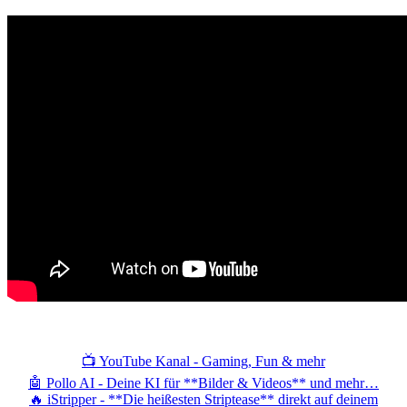
📺 YouTube Kanal - Gaming, Fun & mehr
🤖 Pollo AI - Deine KI für **Bilder & Videos** und mehr…
🔥 iStripper - **Die heißesten Striptease** direkt auf deinem