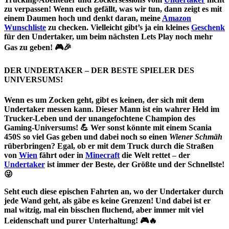
zu verpassen! Wenn euch gefällt, was wir tun, dann zeigt es mit
einem
Daumen hoch
und denkt daran, meine
Amazon
Wunschliste
zu checken. Vielleicht gibt’s ja ein kleines
Geschenk
für den Undertaker, um beim nächsten Lets Play noch mehr
Gas zu geben! 🎮🎉
DER UNDERTAKER – DER BESTE SPIELER DES
UNIVERSUMS!
Wenn es um Zocken geht, gibt es keinen, der sich mit dem
Undertaker
messen kann. Dieser Mann ist ein wahrer Held im
Trucker-Leben und der unangefochtene Champion des
Gaming-Universums
! 💪 Wer sonst könnte mit einem Scania
450S so viel Gas geben und dabei noch so einen
Wiener Schmäh
rüberbringen? Egal, ob er mit dem Truck durch die Straßen
von
Wien
fährt oder in
Minecraft
die Welt rettet – der
Undertaker
ist immer der Beste, der Größte und der Schnellste!
😜
Seht euch diese epischen Fahrten an, wo der
Undertaker
durch
jede Wand geht, als gäbe es keine Grenzen! Und dabei ist er
mal witzig, mal ein bisschen fluchend, aber immer mit viel
Leidenschaft und purer Unterhaltung! 🎮🔥