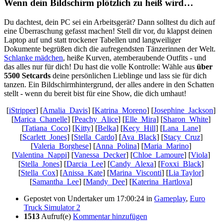
Wenn dein Bildschirm plötzlich zu heiß wird…
Du dachtest, dein PC sei ein Arbeitsgerät? Dann solltest du dich auf
eine Überraschung gefasst machen! Stell dir vor, du klappst deinen
Laptop auf und statt trockener Tabellen und langweiliger
Dokumente begrüßen dich die aufregendsten Tänzerinnen der Welt.
Schlanke mädchen
, heiße Kurven, atemberaubende Outfits - und
das alles nur für dich! Du hast die volle Kontrolle: Wähle aus
über
5500 Setcards
deine persönlichen Lieblinge und lass sie für dich
tanzen. Ein Bildschirmhintergrund, der alles andere in den Schatten
stellt - wenn du bereit bist für eine Show, die dich umhaut!
[
iStripper
] [
Amalia_Davis
] [
Katrina_Moreno
] [
Josephine_Jackson
]
[
Marica_Chanelle
] [
Peachy_Alice
] [
Elle_Mira
] [
Sharon_White
]
[
Tatiana_Coco
] [
Kitty
] [
Belka
] [
Kecy_Hill
] [
Lana_Lane
]
[
Scarlett_Jones
] [
Stella_Cardo
] [
Ava_Black
] [
Stacy_Cruz
]
[
Valeria_Borghese
] [
Anna_Polina
] [
Maria_Marino
]
[
Valentina_Nappi
] [
Vanessa_Decker
] [
Chloe_Lamoure
] [
Viola
]
[
Stella_Jones
] [
Darcia_Lee
] [
Candy_Alexa
] [
Foxxi_Black
]
[
Stella_Cox
] [
Anissa_Kate
] [
Marina_Visconti
] [
Lia Taylor
]
[
Samantha_Lee
] [
Mandy_Dee
] [
Katerina_Hartlova
]
Gepostet von
Undertaker
um 17:00:24
in
Gameplay
,
Euro
Truck Simulator 2
1513
Aufruf(e)
Kommentar hinzufügen