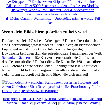
🔥 iStripper - **Die heißesten Striptease** direkt auf deinem
Bildschirm! Über 5000 Setcards von den hübschesten Models.
💋 Wifey’s World - Exklusive **Bilder & Videos** der
verführerischste Frau des Internets!
🎁 Meine Gaming-Wunschliste - Unterstütze mich & werde Teil
davon!
Wenn dein Bildschirm plötzlich zu heiß wird…
Du dachtest, dein PC sei ein Arbeitsgerät? Dann solltest du dich auf
eine Überraschung gefasst machen! Stell dir vor, du klappst deinen
Laptop auf und statt trockener Tabellen und langweiliger
Dokumente begrüßen dich die aufregendsten Tänzerinnen der Welt.
Schlanke mädchen
, heiße Kurven, atemberaubende Outfits - und
das alles nur für dich! Du hast die volle Kontrolle: Wähle aus
über
5500 Setcards
deine persönlichen Lieblinge und lass sie für dich
tanzen. Ein Bildschirmhintergrund, der alles andere in den Schatten
stellt - wenn du bereit bist für eine Show, die dich umhaut!
[
iStripper
] [
Amalia_Davis
] [
Katrina_Moreno
] [
Josephine_Jackson
]
[
Marica_Chanelle
] [
Peachy_Alice
] [
Elle_Mira
] [
Sharon_White
]