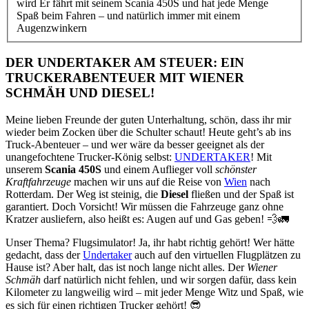
wird Er fährt mit seinem Scania 450S und hat jede Menge
Spaß beim Fahren – und natürlich immer mit einem
Augenzwinkern
DER UNDERTAKER AM STEUER: EIN
TRUCKERABENTEUER MIT WIENER
SCHMÄH UND DIESEL!
Meine lieben Freunde der guten Unterhaltung, schön, dass ihr mir
wieder beim Zocken über die Schulter schaut! Heute geht’s ab ins
Truck-Abenteuer – und wer wäre da besser geeignet als der
unangefochtene Trucker-König selbst:
UNDERTAKER
! Mit
unserem
Scania 450S
und einem Auflieger voll
schönster
Kraftfahrzeuge
machen wir uns auf die Reise von
Wien
nach
Rotterdam. Der Weg ist steinig, die
Diesel
fließen und der Spaß ist
garantiert. Doch Vorsicht! Wir müssen die Fahrzeuge ganz ohne
Kratzer ausliefern, also heißt es: Augen auf und Gas geben! 💨🚛
Unser Thema? Flugsimulator! Ja, ihr habt richtig gehört! Wer hätte
gedacht, dass der
Undertaker
auch auf den virtuellen Flugplätzen zu
Hause ist? Aber halt, das ist noch lange nicht alles. Der
Wiener
Schmäh
darf natürlich nicht fehlen, und wir sorgen dafür, dass kein
Kilometer zu langweilig wird – mit jeder Menge Witz und Spaß, wie
es sich für einen richtigen Trucker gehört! 😎