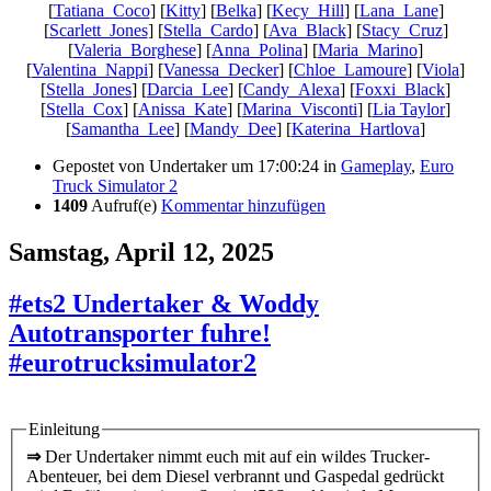
[
Tatiana_Coco
] [
Kitty
] [
Belka
] [
Kecy_Hill
] [
Lana_Lane
]
[
Scarlett_Jones
] [
Stella_Cardo
] [
Ava_Black
] [
Stacy_Cruz
]
[
Valeria_Borghese
] [
Anna_Polina
] [
Maria_Marino
]
[
Valentina_Nappi
] [
Vanessa_Decker
] [
Chloe_Lamoure
] [
Viola
]
[
Stella_Jones
] [
Darcia_Lee
] [
Candy_Alexa
] [
Foxxi_Black
]
[
Stella_Cox
] [
Anissa_Kate
] [
Marina_Visconti
] [
Lia Taylor
]
[
Samantha_Lee
] [
Mandy_Dee
] [
Katerina_Hartlova
]
Gepostet von
Undertaker
um 17:00:24
in
Gameplay
,
Euro
Truck Simulator 2
1409
Aufruf(e)
Kommentar hinzufügen
Samstag, April 12, 2025
#ets2 Undertaker & Woddy
Autotransporter fuhre!
#eurotrucksimulator2
Einleitung
⇒
Der Undertaker nimmt euch mit auf ein wildes Trucker-
Abenteuer, bei dem Diesel verbrannt und Gaspedal gedrückt