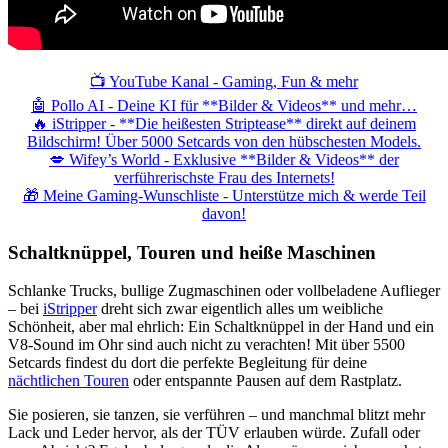
📺 YouTube Kanal - Gaming, Fun & mehr
🤖 Pollo AI - Deine KI für **Bilder & Videos** und mehr…
🔥 iStripper - **Die heißesten Striptease** direkt auf deinem
Bildschirm! Über 5000 Setcards von den hübschesten Models.
💋 Wifey’s World - Exklusive **Bilder & Videos** der
verführerischste Frau des Internets!
🎁 Meine Gaming-Wunschliste - Unterstütze mich & werde Teil
davon!
Schaltknüppel, Touren und heiße Maschinen
Schlanke Trucks, bullige Zugmaschinen oder vollbeladene Auflieger
– bei
iStripper
dreht sich zwar eigentlich alles um weibliche
Schönheit, aber mal ehrlich: Ein Schaltknüppel in der Hand und ein
V8-Sound im Ohr sind auch nicht zu verachten! Mit über 5500
Setcards findest du dort die perfekte Begleitung für deine
nächtlichen Touren
oder entspannte Pausen auf dem Rastplatz.
Sie posieren, sie tanzen, sie verführen – und manchmal blitzt mehr
Lack und Leder hervor, als der TÜV erlauben würde. Zufall oder