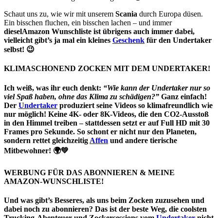
Schaut uns zu, wie wir mit unserem
Scania
durch Europa düsen.
Ein bisschen fluchen, ein bisschen lachen – und immer
dieselAmazon Wunschliste ist übrigens auch immer dabei,
vielleicht gibt’s ja mal ein kleines
Geschenk
für den
Undertaker
selbst! 😉
KLIMASCHONEND ZOCKEN MIT DEM UNDERTAKER!
Ich weiß, was ihr euch denkt:
“Wie kann der Undertaker nur so
viel Spaß haben, ohne das Klima zu schädigen?”
Ganz einfach!
Der
Undertaker
produziert seine Videos so klimafreundlich wie
nur möglich! Keine 4K- oder 8K-Videos, die den CO2-Ausstoß
in den Himmel treiben – stattdessen setzt er auf
Full HD
mit 30
Frames pro Sekunde. So schont er nicht nur den Planeten,
sondern rettet gleichzeitig
Affen
und andere tierische
Mitbewohner! 🌍💚
WERBUNG FÜR DAS ABONNIEREN & MEINE
AMAZON-WUNSCHLISTE!
Und was gibt’s Besseres, als uns beim Zocken zuzusehen und
dabei noch
zu abonnieren
? Das ist der beste Weg, die coolsten
Trucking-Abenteuer und Zockersessions vom
Undertaker
nicht