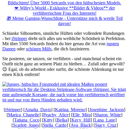
Bildschirm! Über 5000 Setcards von den hübschesten Models.
💋 Wifey’s World - Exklusive **Bilder & Videos** der
verführerischste Frau des Internets!
🎁 Meine Gaming-Wunschliste - Unterstütze mich & werde Teil
davon!
Schlanke Silhouetten, sinnliche Hüften oder vollendete Rundungen
- bei
iStripper
dreht sich alles um weibliche Schönheit in Perfektion.
Mit über 5500 Setcards findest du hier genau die Art von
jungen
Damen
oder
schönen Milfs
, die dich faszinieren.
Sie posieren, sie tanzen, sie verführen - und manchmal scheint ein
Outfit nicht ganz an seinem Platz zu bleiben… Zufall oder gewollt?
😉 Egal, ob du arbeitest oder surfst, die schönste Ablenkung ist nur
einen Klick entfernt!
[
iStripper
] [
Amalia_Davis
] [
Katrina_Moreno
] [
Josephine_Jackson
]
[
Marica_Chanelle
] [
Peachy_Alice
] [
Elle_Mira
] [
Sharon_White
]
[
Tatiana_Coco
] [
Kitty
] [
Belka
] [
Kecy_Hill
] [
Lana_Lane
]
[
Scarlett_Jones
] [
Stella_Cardo
] [
Ava_Black
] [
Stacy_Cruz
]