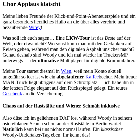
Chor Applaus klatscht
Meine lieben Freunde der Klick-und-Point-Abenteuerspiele und ein
ganz besonders herzliches Hallo an die über alles verehrte und
bezaubernde
Wifey
!
Was soll ich euch sagen… Eine
LKW-Tour
ist das
Beste
auf der
Welt, oder etwa nicht? Wo sonst kann man mit den Gedanken auf
Reisen gehen, während man den digitalen Asphalt unsicher macht?
Genau deshalb sind Woody und ich mal wieder im TruckersMP
unterwegs — der
ultimative
Multiplayer für digitale Brummifahrer.
Meine Tour startet diesmal in
Wien
, weil mein Konto aktuell
ungefähr so leer ist wie ein
abgelaufener
Kaffee
becher. Mein treuer
MAN-Truck liegt übrigens auf dem Schrottplatz — ich habe ihn in
der letzten Folge elegant auf den Rückspiegel gelegt. Ein teures
Geschenk
an die Versicherung.
Chaos auf der Raststätte und Wiener Schmäh inklusive
Also düse ich im geliehenen DAF los, während Woody in seinem
ostereiblauen Scania schon an der Raststätte in Berlin wartet.
Natürlich
kann bei uns nichts normal laufen. Ein
klassischer
Woody-Undertaker-Tag eben. Ihr kennt das!