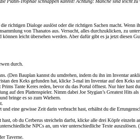
r die Platin-Trophäe schnappen kannst! Achtung: Manche sind leicht zu
die richtigen Dialoge auslöst oder die richtigen Sachen macht. Wenn ih
ensammlung von Thanatos aus. Versucht, alles durchzuklicken, zu unte
können leicht übersehen werden. Aber dafür gibt es ja jetzt diesen Gui
rwen durch.
ans. (Den Bauplan kannst du umdrehen, indem du ihn im Inventar ankli
stan den Keks gefunden hat, klicke 3-mal im Inventar auf den Keks und
t Prims Tante Keres reden, bevor du das Portal öffnest. Nur hier hast d
ng auf den Plattenspieler. Nimm dabei Joe Stygian’s Greatest Hits als le
 und bringe es so zum Wiehern.
t.
 und eine gewisse Zeit darin verbracht hast, erhältst du die Errungensc
ast, ob du Cerberus streicheln darfst, klicke alle drei Köpfe einzeln a
unterschiedliche NPCs an, um vier unterschiedliche Texte auszulösen. 
der Taverne.