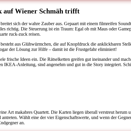
 auf Wiener Schmäh trifft
breitet sich der wahre Zauber aus. Gepaart mit einem filmreifen Soundt
les richtig. Die Steuerung ist ein Traum: Egal ob mit Maus oder Gamepa
arte ruck-zuck reisen.
 besteht aus Glühwürmchen, die auf Knopfdruck die anklickbaren Stelle
r der Lösung zur Hilfe – damit ist die Frustgefahr eliminiert!
iele frische Ideen ein. Die Rätselketten greifen gut ineinander und mac
hen IKEA-Anleitung, sind angenehm und gut in die Story integriert. S
 eine Art makabres Quartett. Die Karten liegen überall verstreut herum 
antreten. Wählt eine der vier Eigenschaftswerte, und wenn der Gegner e
 Endgegner an.