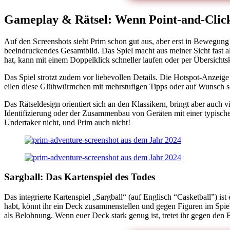
Gameplay & Rätsel: Wenn Point-and-Click
Auf den Screenshots sieht Prim schon gut aus, aber erst in Bewegung 
beeindruckendes Gesamtbild. Das Spiel macht aus meiner Sicht fast al
hat, kann mit einem Doppelklick schneller laufen oder per Übersichtsk
Das Spiel strotzt zudem vor liebevollen Details. Die Hotspot-Anzeige
eilen diese Glühwürmchen mit mehrstufigen Tipps oder auf Wunsch soga
Das Rätseldesign orientiert sich an den Klassikern, bringt aber auch v
Identifizierung oder der Zusammenbau von Geräten mit einer typisc
Undertaker nicht, und Prim auch nicht!
Sargball: Das Kartenspiel des Todes
Das integrierte Kartenspiel „Sargball“ (auf Englisch “Casketball”) ist
habt, könnt ihr ein Deck zusammenstellen und gegen Figuren im Spiel 
als Belohnung. Wenn euer Deck stark genug ist, tretet ihr gegen den