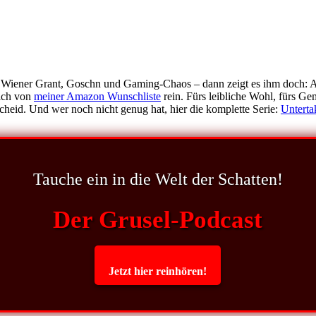
aus Wiener Grant, Goschn und Gaming-Chaos – dann zeigt es ihm doch: 
ich von
meiner Amazon Wunschliste
rein. Fürs leibliche Wohl, fürs Ge
eid. Und wer noch nicht genug hat, hier die komplette Serie:
Unterta
Tauche ein in die Welt der Schatten!
Der Grusel-Podcast
Jetzt hier reinhören!