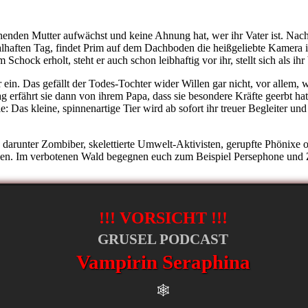
iehenden Mutter aufwächst und keine Ahnung hat, wer ihr Vater ist. Nach
lhaften Tag, findet Prim auf dem Dachboden die heißgeliebte Kamera ih
ock erholt, steht er auch schon leibhaftig vor ihr, stellt sich als ihr
 ein. Das gefällt der Todes-Tochter wider Willen gar nicht, vor allem, w
 erfährt sie dann von ihrem Papa, dass sie besondere Kräfte geerbt h
sie: Das kleine, spinnenartige Tier wird ab sofort ihr treuer Begleiter u
t, darunter Zombiber, skelettierte Umwelt-Aktivisten, gerupfte Phönix
euen. Im verbotenen Wald begegnen euch zum Beispiel Persephone und 
!!! VORSICHT !!!
GRUSEL PODCAST
Vampirin Seraphina
🕸️