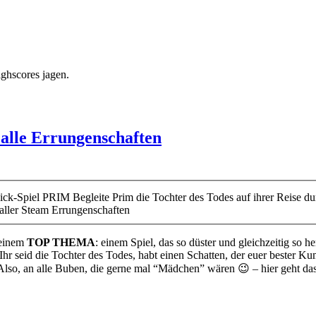
ighscores jagen.
, alle Errungenschaften
lick-Spiel PRIM Begleite Prim die Tochter des Todes auf ihrer Reise d
 aller Steam Errungenschaften
 einem
TOP THEMA
: einem Spiel, das so düster und gleichzeitig so 
: Ihr seid die Tochter des Todes, habt einen Schatten, der euer bester 
. Also, an alle Buben, die gerne mal “Mädchen” wären 😉 – hier geht da