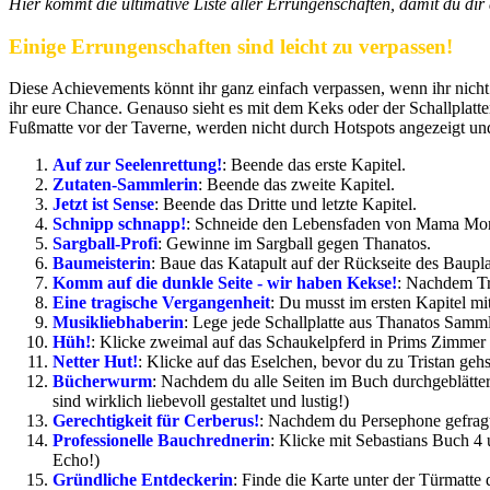
Hier kommt die ultimative Liste aller Errungenschaften, damit du di
Einige Errungenschaften sind leicht zu verpassen!
Diese Achievements könnt ihr ganz einfach verpassen, wenn ihr nicht 
ihr eure Chance. Genauso sieht es mit dem Keks oder der Schallplatt
Fußmatte vor der Taverne, werden nicht durch Hotspots angezeigt und 
Auf zur Seelenrettung!
: Beende das erste Kapitel.
Zutaten-Sammlerin
: Beende das zweite Kapitel.
Jetzt ist Sense
: Beende das Dritte und letzte Kapitel.
Schnipp schnapp!
: Schneide den Lebensfaden von Mama Mo
Sargball-Profi
: Gewinne im Sargball gegen Thanatos.
Baumeisterin
: Baue das Katapult auf der Rückseite des Baupl
Komm auf die dunkle Seite - wir haben Kekse!
: Nachdem Tri
Eine tragische Vergangenheit
: Du musst im ersten Kapitel mi
Musikliebhaberin
: Lege jede Schallplatte aus Thanatos Sammlu
Hüh!
: Klicke zweimal auf das Schaukelpferd in Prims Zimmer
Netter Hut!
: Klicke auf das Eselchen, bevor du zu Tristan gehs
Bücherwurm
: Nachdem du alle Seiten im Buch durchgeblättert
sind wirklich liebevoll gestaltet und lustig!)
Gerechtigkeit für Cerberus!
: Nachdem du Persephone gefragt h
Professionelle Bauchrednerin
: Klicke mit Sebastians Buch 4 
Echo!)
Gründliche Entdeckerin
: Finde die Karte unter der Türmatte 