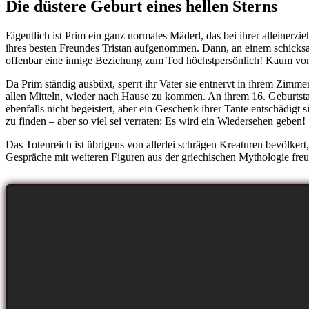
Die düstere Geburt eines hellen Sterns
Eigentlich ist Prim ein ganz normales Mäderl, das bei ihrer alleinerz
ihres besten Freundes Tristan aufgenommen. Dann, an einem schicksa
offenbar eine innige Beziehung zum Tod höchstpersönlich! Kaum vom Sch
Da Prim ständig ausbüxt, sperrt ihr Vater sie entnervt in ihrem Zimmer
allen Mitteln, wieder nach Hause zu kommen. An ihrem 16. Geburtstag
ebenfalls nicht begeistert, aber ein Geschenk ihrer Tante entschädigt 
zu finden – aber so viel sei verraten: Es wird ein Wiedersehen geben!
Das Totenreich ist übrigens von allerlei schrägen Kreaturen bevölker
Gespräche mit weiteren Figuren aus der griechischen Mythologie fr