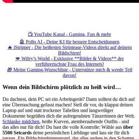
Gaming News Wien, Wiener Kaffeehaus Gemütlichkeit,Wienerisch,
Wiener Schmäh, Let’s Play YouTube, Realtime Gaming,
Ungeschnittenes Gameplay, Besser als Fernsehen
📺 YouTube Kanal - Gaming, Fun & mehr
🤖 Pollo AI - Deine KI für bessere Entscheidungen
🔥 iStripper - Die heißesten Striptease-Videos direkt auf deinem
Bildschirm!
💋 Wifey’s World - Exklusive **Bilder & Videos** der
verführerischste Frau des Internets!
🎁 Meine Gaming-Wunschliste - Unterstütze mich & werde Teil
davon!
Wenn dein Bildschirm plötzlich zu heiß wird…
Du dachtest, dein PC sei ein Arbeitsgerät? Dann solltest du dich auf
eine Überraschung gefasst machen! Stell dir vor, du klappst deinen
Laptop auf und statt trockener Tabellen und langweiliger
Dokumente begrüßen dich die aufregendsten Tänzerinnen der Welt.
Schlanke mädchen
, heiße Kurven, atemberaubende Outfits - und
das alles nur für dich! Du hast die volle Kontrolle: Wähle aus
über
5500 Setcards
deine persönlichen Lieblinge und lass sie für dich
tanzen. Ein Bildschirmhintergrund, der alles andere in den Schatten