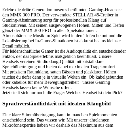
Erlebe die dritte Generation unseres berühmten Gaming-Headsets:
den MMX 300 PRO. Der verwendete STELLAR.45-Treiber in
Gaming-Abstimmung sorgt für professionellen Klang auf
Studioniveau. Mit seinen ausgewogenen Höhen, Mitten und Tiefen
glänzt der MMX 300 PRO in allen Spielsituationen.
Atmosphärische Musik im Spiel wird in den Tiefen betont und die
Lokalisierung bei In-Game-Situationen ist akkurat bis ins kleinste
Detail möglich.
Für leidenschaftliche Gamer ist die Audioqualität ein entscheidender
Faktor, der das Spielerlebnis maßgeblich beeinflusst. Unsere
Headsets vereinen Studioklang-Qualität mit kristallklarer
Sprachübertragung und bieten dabei maximalen Tragekomfort.
Mit präzisem Raumklang, satten Bässen und glasklaren Höhen
tauchst du tiefer denn je in virtuelle Welten ein. Ob kabelgebunden
oder kabellos für mehr Bewegungsfreiheit - unsere Gaming-
Headsets lassen keine Wünsche offen.
Jetzt stellt sich nur noch die Frage: Welches Headset ist dein Pick?
Sprachverständlichkeit mit idealem Klangbild
Eine klare Stimmübertragung kann in manchen Spielmomenten
entscheidend sein. Das wissen wir. Mit unserer jahrelangen
Mikrofonexpertise haben wir deshalb das Maximum aus dem