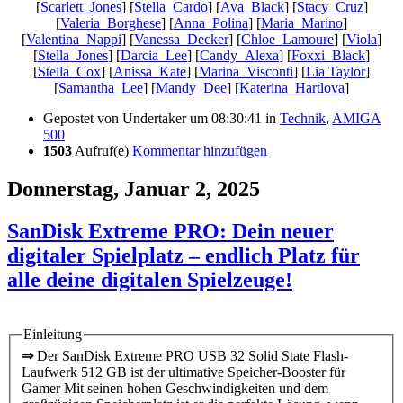
[
Scarlett_Jones
] [
Stella_Cardo
] [
Ava_Black
] [
Stacy_Cruz
]
[
Valeria_Borghese
] [
Anna_Polina
] [
Maria_Marino
]
[
Valentina_Nappi
] [
Vanessa_Decker
] [
Chloe_Lamoure
] [
Viola
]
[
Stella_Jones
] [
Darcia_Lee
] [
Candy_Alexa
] [
Foxxi_Black
]
[
Stella_Cox
] [
Anissa_Kate
] [
Marina_Visconti
] [
Lia Taylor
]
[
Samantha_Lee
] [
Mandy_Dee
] [
Katerina_Hartlova
]
Gepostet von
Undertaker
um 08:30:41
in
Technik
,
AMIGA
500
1503
Aufruf(e)
Kommentar hinzufügen
Donnerstag, Januar 2, 2025
SanDisk Extreme PRO: Dein neuer
digitaler Spielplatz – endlich Platz für
alle deine digitalen Spielzeuge!
Einleitung
⇒
Der SanDisk Extreme PRO USB 32 Solid State Flash-
Laufwerk 512 GB ist der ultimative Speicher-Booster für
Gamer Mit seinen hohen Geschwindigkeiten und dem