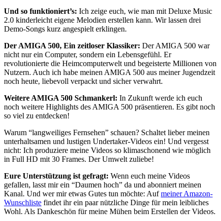
Und so funktioniert’s:
Ich zeige euch, wie man mit Deluxe Music
2.0 kinderleicht eigene Melodien erstellen kann. Wir lassen drei
Demo-Songs kurz angespielt erklingen.
Der AMIGA 500, Ein zeitloser Klassiker:
Der AMIGA 500 war
nicht nur ein Computer, sondern ein Lebensgefühl. Er
revolutionierte die Heimcomputerwelt und begeisterte Millionen von
Nutzern. Auch ich habe meinen AMIGA 500 aus meiner Jugendzeit
noch heute, liebevoll verpackt und sicher verwahrt.
Weitere AMIGA 500 Schmankerl:
In Zukunft werde ich euch
noch weitere Highlights des AMIGA 500 präsentieren. Es gibt noch
so viel zu entdecken!
Warum “langweiliges Fernsehen” schauen? Schaltet lieber meinen
unterhaltsamen und lustigen Undertaker-Videos ein! Und vergesst
nicht: Ich produziere meine Videos so klimaschonend wie möglich
in Full HD mit 30 Frames. Der Umwelt zuliebe!
Eure Unterstützung ist gefragt:
Wenn euch meine Videos
gefallen, lasst mir ein “Daumen hoch” da und abonniert meinen
Kanal. Und wer mir etwas Gutes tun möchte: Auf
meiner Amazon-
Wunschliste
findet ihr ein paar nützliche Dinge für mein leibliches
Wohl. Als Dankeschön für meine Mühen beim Erstellen der Videos.