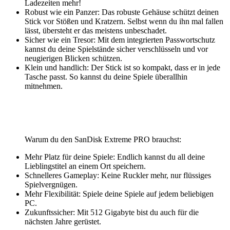
Ladezeiten mehr!
Robust wie ein Panzer: Das robuste Gehäuse schützt deinen
Stick vor Stößen und Kratzern. Selbst wenn du ihn mal fallen
lässt, übersteht er das meistens unbeschadet.
Sicher wie ein Tresor: Mit dem integrierten Passwortschutz
kannst du deine Spielstände sicher verschlüsseln und vor
neugierigen Blicken schützen.
Klein und handlich: Der Stick ist so kompakt, dass er in jede
Tasche passt. So kannst du deine Spiele überallhin
mitnehmen.
Gaming News Wien, Wiener Kaffeehaus gemütlichkeit, Let’s Play
YouTube, Realtime Gaming, Ungeschnittenes Gameplay, Besser als
Fernsehen
Warum du den SanDisk Extreme PRO brauchst:
Mehr Platz für deine Spiele: Endlich kannst du all deine
Lieblingstitel an einem Ort speichern.
Schnelleres Gameplay: Keine Ruckler mehr, nur flüssiges
Spielvergnügen.
Mehr Flexibilität: Spiele deine Spiele auf jedem beliebigen
PC.
Zukunftssicher: Mit 512 Gigabyte bist du auch für die
nächsten Jahre gerüstet.