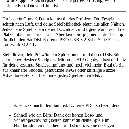
großzügigen Speicherplatz ist er die perfekte Lösung, wenn
deine Festplatte am Limit ist
Du bist ein Gamer? Dann kennst du das Problem: Die Festplatte
schreit nach Luft, und deine Spielbibliothek platzt aus allen Nähten.
Jedes neue Spiel ist ein neuer Download, und irgendwann reicht der
Platz einfach nicht mehr aus. Aber keine Sorge, hier ist die Lösung
für dich: den SanDisk Extreme PRO USB 3.2 Solid State Flash-
Laufwerk 512 GB.
Stell dir vor, dein PC wäre ein Spielzimmer, und dieser USB-Stick
dein neuer, riesiger Spielplatz. Mit satten 512 Gigabyte hast du Platz
für deine gesamte Spielesammlung und noch viel mehr. Egal ob du
auf knallharte Shooter, gemütliche RPGs oder knifflige Puzzle-
Adventures stehst – hier findet jedes Spiel seinen Platz.
Gaming News Wien, Wiener Kaffeehaus gemütlichkeit, Let’s Play
YouTube, Realtime Gaming, Ungeschnittenes Gameplay, Besser als
Fernsehen
Aber was macht den SanDisk Extreme PRO so besonders?
Schnell wie ein Blitz: Dank der hohen Lese- und
Schreibgeschwindigkeiten kannst du deine Spiele im
Handumdrehen installieren und starten. Keine nervigen