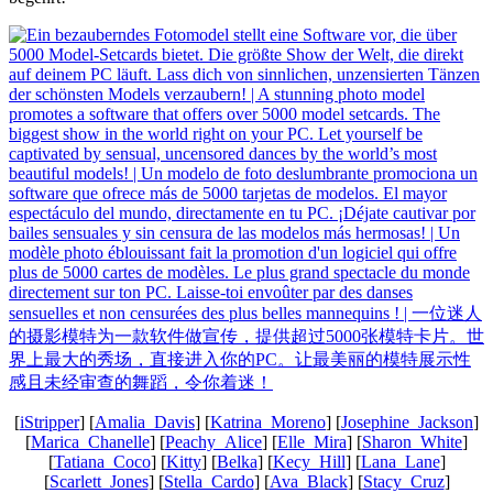
[
iStripper
] [
Amalia_Davis
] [
Katrina_Moreno
] [
Josephine_Jackson
]
[
Marica_Chanelle
] [
Peachy_Alice
] [
Elle_Mira
] [
Sharon_White
]
[
Tatiana_Coco
] [
Kitty
] [
Belka
] [
Kecy_Hill
] [
Lana_Lane
]
[
Scarlett_Jones
] [
Stella_Cardo
] [
Ava_Black
] [
Stacy_Cruz
]