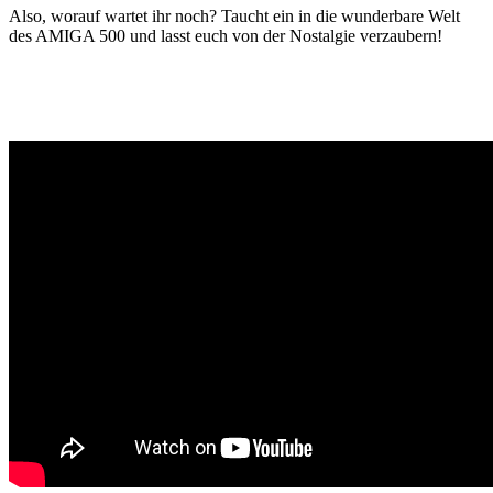
Also, worauf wartet ihr noch? Taucht ein in die wunderbare Welt
des AMIGA 500 und lasst euch von der Nostalgie verzaubern!
Gaming News Wien, Wiener Kaffeehaus Gemütlichkeit,Wienerisch,
Wiener Schmäh, Let’s Play YouTube, Realtime Gaming,
Ungeschnittenes Gameplay, Besser als Fernsehen