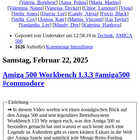
[
Valeria_Borghese
] [
Anna_Polina
] [
Maria_Marino
]
[
Valentina_Nappi
] [
Vanessa_Decker
] [
Chloe_Lamoure
] [
Viola
]
[
Stella_Jones
] [
Darcia_Lee
] [
Candy_Alexa
] [
Foxxi_Black
]
[
Stella_Cox
] [
Anissa_Kate
] [
Marina_Visconti
] [
Lia Taylor
]
[
Samantha_Lee
] [
Mandy_Dee
] [
Katerina_Hartlova
]
Gepostet von
Undertaker
um 12:58:19
in
Technik
,
AMIGA
500
1626
Aufruf(e)
Kommentar hinzufügen
Samstag, Februar 22, 2025
Amiga 500 Workbench 1.3.3 #amiga500
#commodore
Einleitung
⇒
In diesem Video werfen wir einen nostalgischen Blick auf
den Amiga 500 und sein legendäres Betriebssystem
Workbench 133 Wir zeigen euch, was den Amiga 500 so
besonders gemacht hat und warum er auch heute noch eine
Legende ist Außerdem gibt es einen kleinen Exkurs in die Welt
der Amiga-Spiele und natürlich jede Menge Retro-Feeling