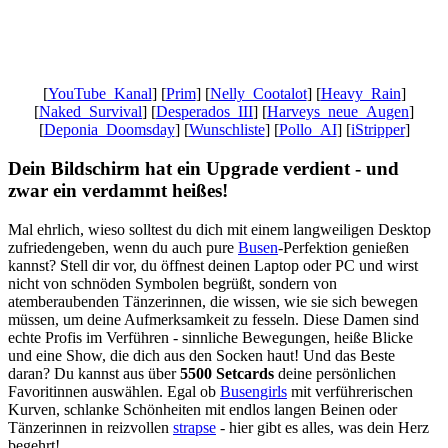
Gaming News Wien, Wiener Kaffeehaus Gemütlichkeit,Wienerisch,
Wiener Schmäh, Let’s Play YouTube, Realtime Gaming,
Ungeschnittenes Gameplay, Besser als Fernsehen
[
YouTube_Kanal
] [
Prim
] [
Nelly_Cootalot
] [
Heavy_Rain
]
[
Naked_Survival
] [
Desperados_III
] [
Harveys_neue_Augen
]
[
Deponia_Doomsday
] [
Wunschliste
] [
Pollo_AI
] [
iStripper
]
Dein Bildschirm hat ein Upgrade verdient - und
zwar ein verdammt heißes!
Mal ehrlich, wieso solltest du dich mit einem langweiligen Desktop
zufriedengeben, wenn du auch pure
Busen
-Perfektion genießen
kannst? Stell dir vor, du öffnest deinen Laptop oder PC und wirst
nicht von schnöden Symbolen begrüßt, sondern von
atemberaubenden Tänzerinnen, die wissen, wie sie sich bewegen
müssen, um deine Aufmerksamkeit zu fesseln. Diese Damen sind
echte Profis im Verführen - sinnliche Bewegungen, heiße Blicke
und eine Show, die dich aus den Socken haut! Und das Beste
daran? Du kannst aus über
5500 Setcards
deine persönlichen
Favoritinnen auswählen. Egal ob
Busengirls
mit verführerischen
Kurven, schlanke Schönheiten mit endlos langen Beinen oder
Tänzerinnen in reizvollen
strapse
- hier gibt es alles, was dein Herz
begehrt!