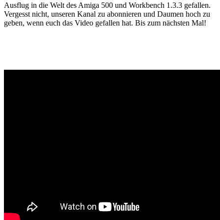
Ausflug in die Welt des Amiga 500 und Workbench 1.3.3 gefallen.
Vergesst nicht, unseren Kanal zu abonnieren und Daumen hoch zu
geben, wenn euch das Video gefallen hat. Bis zum nächsten Mal!
Gaming News Wien, Wiener Kaffeehaus Gemütlichkeit,Wienerisch,
Wiener Schmäh, Let’s Play YouTube, Realtime Gaming,
Ungeschnittenes Gameplay, Besser als Fernsehen