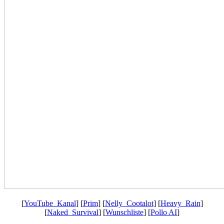
[
YouTube_Kanal
] [
Prim
] [
Nelly_Cootalot
] [
Heavy_Rain
]
[
Naked_Survival
] [
Wunschliste
] [
Pollo AI
]