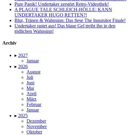
Pure Panik! Undertaker zerstört Retro-Videothek!
A PLAGUE TALE SCHLEICH-HÖLLE: KANN
UNDERTAKER HUGO RETTEN?!
Blut, Tränen & Wahnsinn: Das fiese The Inquisitor Finale!
Undertaker rastet aus! Das blaue Gel treibt ihn in den
tödlichen Wahnsinn!
Archiv
▸
2027
Januar
▸
2026
August
Juli
Juni
Mai
April
März
Februar
Januar
▸
2025
Dezember
November
Oktober