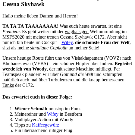
Cessna Skyhawk
Hallo meine lieben Damen und Herren!
TA TA TA TAAAAAAAA!
Was euch heute erwartet, ist eine
Premiere
. Es geht weiter mit der
waghalsigen
Weltumrundung im
MSFS2020 mit meiner treuen Cessna Skyhawk C172. Aber nicht
nur ich bin heute im Cockpit –
Wifey
,
die schönste Frau der Welt
,
sitzt als meine
simultane Copilotin
an meiner Seite!
Unsere heutige Route führt uns von Vishakhapatnam (VOVZ) nach
Bhubaneshwar (VEBS) – ein schöner Hüpfer über Indien.
Begleitet
werde ich von Woody
, der mit seiner Maschine mitfliegt. Per
Teamspeak plaudern wir über
Gott und die Welt
und schimpfen
natürlich auch mal über Turbulenzen und die
knapp bemessenen
Tanks
der C172.
Das erwartet euch in dieser Folge:
Wiener Schmäh
nonstop im Funk
Meinereiner und
Wifey
in Bestform
Multiplayer-Action mit Woody
Tipps zu
Kaffeegewürz
Ein überraschend ruhiger Flug