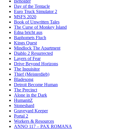
Beholder
Day of the Tentacle
Euro Truck Simulator 2
MSFS 2020
Book of Unwritten Tales
The Curse of Monkey Island
Edna bricht aus
Baphomets Fluch
Kings Quest
Mindlock The Apartment
Diablo 2 Resurrected
Layers of Fear
Drive Beyond Horizons
The Inquisitor
Thief (Meisterdieb)
Bladesong
Detroit Become Human
The Precinct
Alone in the Dark
HumanitZ
Stoneshard
Graveyard Keeper
Portal 2
Workers & Resources
ANNO 117 – PAX ROMANA