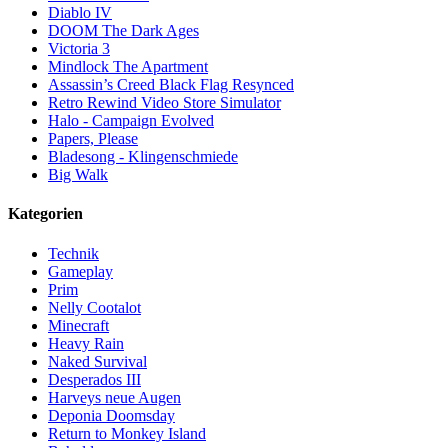
Diablo IV
DOOM The Dark Ages
Victoria 3
Mindlock The Apartment
Assassin’s Creed Black Flag Resynced
Retro Rewind Video Store Simulator
Halo - Campaign Evolved
Papers, Please
Bladesong - Klingenschmiede
Big Walk
Kategorien
Technik
Gameplay
Prim
Nelly Cootalot
Minecraft
Heavy Rain
Naked Survival
Desperados III
Harveys neue Augen
Deponia Doomsday
Return to Monkey Island