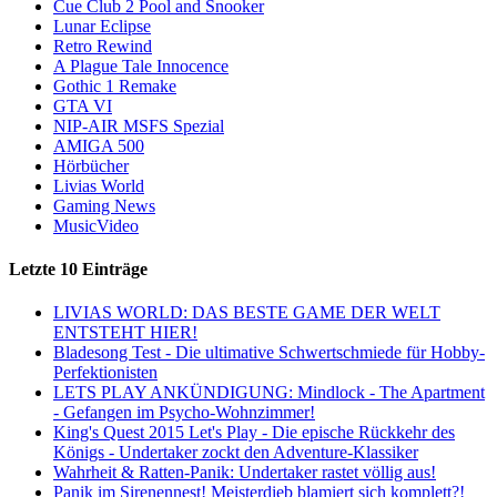
Cue Club 2 Pool and Snooker
Lunar Eclipse
Retro Rewind
A Plague Tale Innocence
Gothic 1 Remake
GTA VI
NIP-AIR MSFS Spezial
AMIGA 500
Hörbücher
Livias World
Gaming News
MusicVideo
Letzte 10 Einträge
LIVIAS WORLD: DAS BESTE GAME DER WELT
ENTSTEHT HIER!
Bladesong Test - Die ultimative Schwertschmiede für Hobby-
Perfektionisten
LETS PLAY ANKÜNDIGUNG: Mindlock - The Apartment
- Gefangen im Psycho-Wohnzimmer!
King's Quest 2015 Let's Play - Die epische Rückkehr des
Königs - Undertaker zockt den Adventure-Klassiker
Wahrheit & Ratten-Panik: Undertaker rastet völlig aus!
Panik im Sirenennest! Meisterdieb blamiert sich komplett?!