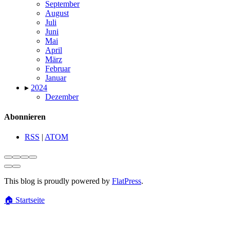
September
August
Juli
Juni
Mai
April
März
Februar
Januar
▸
2024
Dezember
Abonnieren
RSS
|
ATOM
This blog is proudly powered by
FlatPress
.
🏠
Startseite