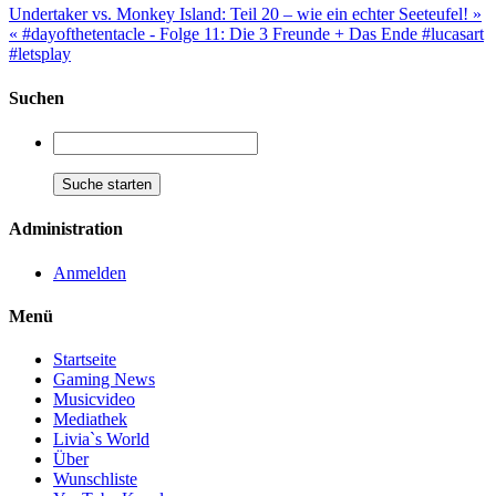
Undertaker vs. Monkey Island: Teil 20 – wie ein echter Seeteufel! »
« #dayofthetentacle - Folge 11: Die 3 Freunde + Das Ende #lucasart
#letsplay
Suchen
Administration
Anmelden
Menü
Startseite
Gaming News
Musicvideo
Mediathek
Livia`s World
Über
Wunschliste