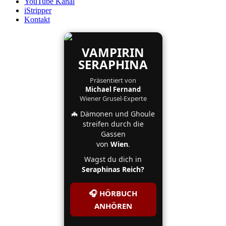
YouTube Kanal
iStripper
Kontakt
VAMPIRIN
SERAPHINA
Präsentiert von
Michael Fernand
Wiener Grusel-Experte
🦇 Dämonen und Ghoule
streifen durch die
Gassen
von
Wien
.
Wagst du dich in
Seraphinas Reich?
🎧 HÖRBUCH
ANHÖREN