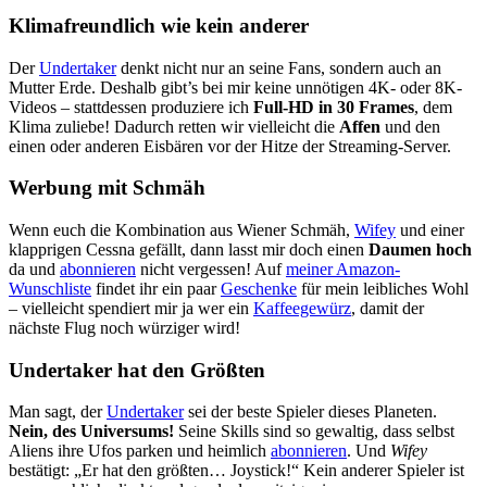
Klimafreundlich wie kein anderer
Der
Undertaker
denkt nicht nur an seine Fans, sondern auch an
Mutter Erde. Deshalb gibt’s bei mir keine unnötigen 4K- oder 8K-
Videos – stattdessen produziere ich
Full-HD in 30 Frames
, dem
Klima zuliebe! Dadurch retten wir vielleicht die
Affen
und den
einen oder anderen Eisbären vor der Hitze der Streaming-Server.
Werbung mit Schmäh
Wenn euch die Kombination aus Wiener Schmäh,
Wifey
und einer
klapprigen Cessna gefällt, dann lasst mir doch einen
Daumen hoch
da und
abonnieren
nicht vergessen! Auf
meiner Amazon-
Wunschliste
findet ihr ein paar
Geschenke
für mein leibliches Wohl
– vielleicht spendiert mir ja wer ein
Kaffeegewürz
, damit der
nächste Flug noch würziger wird!
Undertaker hat den Größten
Man sagt, der
Undertaker
sei der beste Spieler dieses Planeten.
Nein, des Universums!
Seine Skills sind so gewaltig, dass selbst
Aliens ihre Ufos parken und heimlich
abonnieren
. Und
Wifey
bestätigt: „Er hat den größten… Joystick!“ Kein anderer Spieler ist