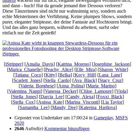
hintern
wackeln nur für dich, elegante Bewegungen verführen dich,
und dann - huch! Hat da gerade jemand ihre Dessous verloren?
Diese Tänzerinnen sind nicht nur wahnsinnig sexy, sondern auch
echte Meisterinnen der Verführung. Keine plumpen Shows, sondern
purer, eleganter Striptease, der deine Fantasie auf Hochtouren bringt.
Und das alles ganz bequem, während du arbeitest, surfst oder
einfach nur die Zeit genießt!
[
iStripper
] [
Amalia_Davis
] [
Katrina_Moreno
] [
Josephine_Jackson
]
[
Marica_Chanelle
] [
Peachy_Alice
] [
Elle_Mira
] [
Sharon_White
]
[
Tatiana_Coco
] [
Kitty
] [
Belka
] [
Kecy_Hill
] [
Lana_Lane
]
[
Scarlett_Jones
] [
Stella_Cardo
] [
Ava_Black
] [
Stacy_Cruz
]
[
Valeria_Borghese
] [
Anna_Polina
] [
Maria_Marino
]
[
Valentina_Nappi
] [
Vanessa_Decker
] [
Chloe_Lamoure
] [
Viola
]
[
Stella_Jones
] [
Darcia_Lee
] [
Candy_Alexa
] [
Foxxi_Black
]
[
Stella_Cox
] [
Anissa_Kate
] [
Marina_Visconti
] [
Lia Taylor
]
[
Samantha_Lee
] [
Mandy_Dee
] [
Katerina_Hartlova
]
Gepostet von
Undertaker
um 17:00:24
in
Gameplay
,
MSFS
2020
2646
Aufruf(e)
Kommentar hinzufügen