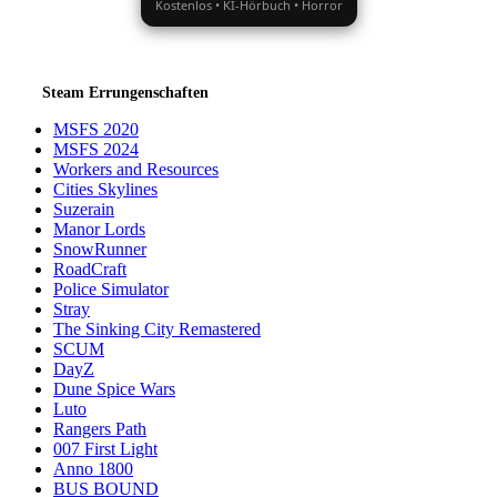
Kostenlos • KI-Hörbuch • Horror
Steam Errungenschaften
MSFS 2020
MSFS 2024
Workers and Resources
Cities Skylines
Suzerain
Manor Lords
SnowRunner
RoadCraft
Police Simulator
Stray
The Sinking City Remastered
SCUM
DayZ
Dune Spice Wars
Luto
Rangers Path
007 First Light
Anno 1800
BUS BOUND