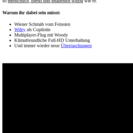
so
menschlich, direkt und gnadenlos witzig
wie er.
Warum ihr dabei sein müsst:
Wiener Schmäh vom Feinsten
Wifey
als Copilotin
Multiplayer-Flug mit Woody
Klimafreundliche Full-HD Unterhaltung
Und immer wieder neue
Überraschungen