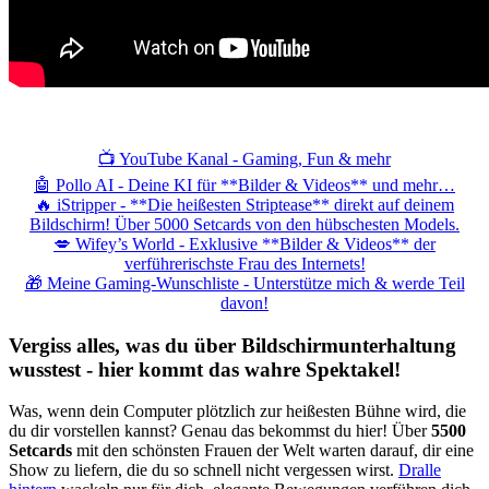
📺 YouTube Kanal - Gaming, Fun & mehr
🤖 Pollo AI - Deine KI für **Bilder & Videos** und mehr…
🔥 iStripper - **Die heißesten Striptease** direkt auf deinem
Bildschirm! Über 5000 Setcards von den hübschesten Models.
💋 Wifey’s World - Exklusive **Bilder & Videos** der
verführerischste Frau des Internets!
🎁 Meine Gaming-Wunschliste - Unterstütze mich & werde Teil
davon!
Vergiss alles, was du über Bildschirmunterhaltung
wusstest - hier kommt das wahre Spektakel!
Was, wenn dein Computer plötzlich zur heißesten Bühne wird, die
du dir vorstellen kannst? Genau das bekommst du hier! Über
5500
Setcards
mit den schönsten Frauen der Welt warten darauf, dir eine
Show zu liefern, die du so schnell nicht vergessen wirst.
Dralle