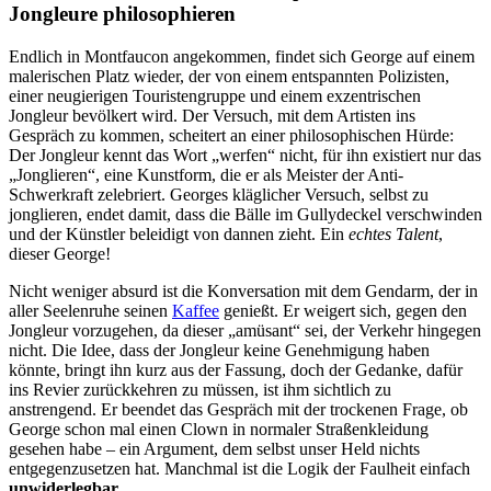
Jongleure philosophieren
Endlich in Montfaucon angekommen, findet sich George auf einem
malerischen Platz wieder, der von einem entspannten Polizisten,
einer neugierigen Touristengruppe und einem exzentrischen
Jongleur bevölkert wird. Der Versuch, mit dem Artisten ins
Gespräch zu kommen, scheitert an einer philosophischen Hürde:
Der Jongleur kennt das Wort „werfen“ nicht, für ihn existiert nur das
„Jonglieren“, eine Kunstform, die er als Meister der Anti-
Schwerkraft zelebriert. Georges kläglicher Versuch, selbst zu
jonglieren, endet damit, dass die Bälle im Gullydeckel verschwinden
und der Künstler beleidigt von dannen zieht. Ein
echtes Talent
,
dieser George!
Nicht weniger absurd ist die Konversation mit dem Gendarm, der in
aller Seelenruhe seinen
Kaffee
genießt. Er weigert sich, gegen den
Jongleur vorzugehen, da dieser „amüsant“ sei, der Verkehr hingegen
nicht. Die Idee, dass der Jongleur keine Genehmigung haben
könnte, bringt ihn kurz aus der Fassung, doch der Gedanke, dafür
ins Revier zurückkehren zu müssen, ist ihm sichtlich zu
anstrengend. Er beendet das Gespräch mit der trockenen Frage, ob
George schon mal einen Clown in normaler Straßenkleidung
gesehen habe – ein Argument, dem selbst unser Held nichts
entgegenzusetzen hat. Manchmal ist die Logik der Faulheit einfach
unwiderlegbar
.