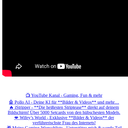
📺 YouTube Kanal - Gaming, Fun & mehr
🤖 Pollo AI - Deine KI für **Bilder & Videos** und mehr…
🔥 iStripper - **Die heißesten Striptease** direkt auf deinem
Bildschirm! Über 5000 Setcards von den hübschesten Models.
💋 Wifey’s World - Exklusive **Bilder & Videos** der
verführerischste Frau des Internets!
🎁 Meine Gaming-Wunschliste - Unterstütze mich & werde Teil