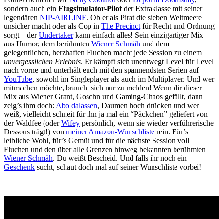
sondern auch ein
Flugsimulator-Pilot
der Extraklasse mit seiner
legendären
NIP-AIRLINE
. Ob er als Pirat die sieben Weltmeere
unsicher macht oder als Cop in
The Precinct
für Recht und Ordnung
sorgt – der
Undertaker
kann einfach alles! Sein einzigartiger Mix
aus Humor, dem berühmten
Wiener Schmäh
und dem
gelegentlichen, herzhaften Fluchen macht jede Session zu einem
unvergesslichen Erlebnis
. Er kämpft sich unentwegt Level für Level
nach vorne und unterhält euch mit den spannendsten Serien auf
YouTube
, sowohl im Singleplayer als auch im Multiplayer. Und wer
mitmachen möchte, braucht sich nur zu melden! Wenn dir dieser
Mix aus Wiener Grant, Goschn und Gaming-Chaos gefällt, dann
zeig’s ihm doch:
Abo dalassen
, Daumen hoch drücken und wer
weiß, vielleicht schneit für ihn ja mal ein “Päckchen” geliefert von
der Waldfee (oder
Wifey
persönlich, wenn sie wieder verführerische
Dessous trägt!) von
meiner Amazon-Wunschliste
rein. Für’s
leibliche Wohl, für’s Gemüt und für die nächste Session voll
Fluchen und den über alle Grenzen hinweg bekannten berühmten
Wiener Schmäh
. Du weißt Bescheid. Und falls ihr noch ein
Geschenk
sucht, schaut doch mal auf seiner Wunschliste vorbei!