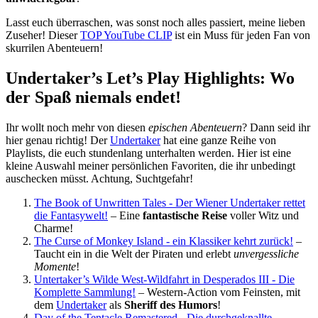
Lasst euch überraschen, was sonst noch alles passiert, meine lieben
Zuseher! Dieser
TOP YouTube CLIP
ist ein Muss für jeden Fan von
skurrilen Abenteuern!
Undertaker’s Let’s Play Highlights: Wo
der Spaß niemals endet!
Ihr wollt noch mehr von diesen
epischen Abenteuern
? Dann seid ihr
hier genau richtig! Der
Undertaker
hat eine ganze Reihe von
Playlists, die euch stundenlang unterhalten werden. Hier ist eine
kleine Auswahl meiner persönlichen Favoriten, die ihr unbedingt
auschecken müsst. Achtung, Suchtgefahr!
The Book of Unwritten Tales - Der Wiener Undertaker rettet
die Fantasywelt!
– Eine
fantastische Reise
voller Witz und
Charme!
The Curse of Monkey Island - ein Klassiker kehrt zurück!
–
Taucht ein in die Welt der Piraten und erlebt
unvergessliche
Momente
!
Untertaker’s Wilde West-Wildfahrt in Desperados III - Die
Komplette Sammlung!
– Western-Action vom Feinsten, mit
dem
Undertaker
als
Sheriff des Humors
!
Day of the Tentacle Remastered - Die durchgeknallte