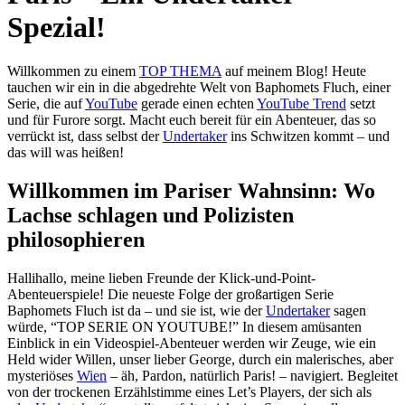
Spezial!
Willkommen zu einem
TOP THEMA
auf meinem Blog! Heute
tauchen wir ein in die abgedrehte Welt von Baphomets Fluch, einer
Serie, die auf
YouTube
gerade einen echten
YouTube Trend
setzt
und für Furore sorgt. Macht euch bereit für ein Abenteuer, das so
verrückt ist, dass selbst der
Undertaker
ins Schwitzen kommt – und
das will was heißen!
Willkommen im Pariser Wahnsinn: Wo
Lachse schlagen und Polizisten
philosophieren
Hallihallo, meine lieben Freunde der Klick-und-Point-
Abenteuerspiele! Die neueste Folge der großartigen Serie
Baphomets Fluch ist da – und sie ist, wie der
Undertaker
sagen
würde, “TOP SERIE ON YOUTUBE!” In diesem amüsanten
Einblick in ein Videospiel-Abenteuer werden wir Zeuge, wie ein
Held wider Willen, unser lieber George, durch ein malerisches, aber
mysteriöses
Wien
– äh, Pardon, natürlich Paris! – navigiert. Begleitet
von der trockenen Erzählstimme eines Let’s Players, der sich als