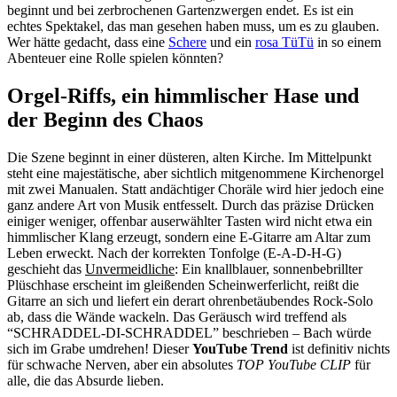
beginnt und bei zerbrochenen Gartenzwergen endet. Es ist ein
echtes Spektakel, das man gesehen haben muss, um es zu glauben.
Wer hätte gedacht, dass eine
Schere
und ein
rosa TüTü
in so einem
Abenteuer eine Rolle spielen könnten?
Orgel-Riffs, ein himmlischer Hase und
der Beginn des Chaos
Die Szene beginnt in einer düsteren, alten Kirche. Im Mittelpunkt
steht eine majestätische, aber sichtlich mitgenommene Kirchenorgel
mit zwei Manualen. Statt andächtiger Choräle wird hier jedoch eine
ganz andere Art von Musik entfesselt. Durch das präzise Drücken
einiger weniger, offenbar auserwählter Tasten wird nicht etwa ein
himmlischer Klang erzeugt, sondern eine E-Gitarre am Altar zum
Leben erweckt. Nach der korrekten Tonfolge (E-A-D-H-G)
geschieht das
Unvermeidliche
: Ein knallblauer, sonnenbebrillter
Plüschhase erscheint im gleißenden Scheinwerferlicht, reißt die
Gitarre an sich und liefert ein derart ohrenbetäubendes Rock-Solo
ab, dass die Wände wackeln. Das Geräusch wird treffend als
“SCHRADDEL-DI-SCHRADDEL” beschrieben – Bach würde
sich im Grabe umdrehen! Dieser
YouTube Trend
ist definitiv nichts
für schwache Nerven, aber ein absolutes
TOP YouTube CLIP
für
alle, die das Absurde lieben.