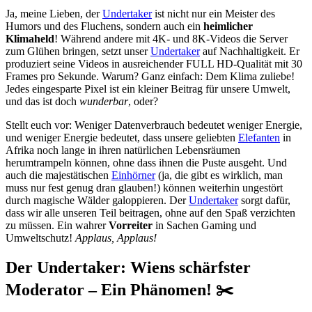
Ja, meine Lieben, der
Undertaker
ist nicht nur ein Meister des
Humors und des Fluchens, sondern auch ein
heimlicher
Klimaheld
! Während andere mit 4K- und 8K-Videos die Server
zum Glühen bringen, setzt unser
Undertaker
auf Nachhaltigkeit. Er
produziert seine Videos in ausreichender FULL HD-Qualität mit 30
Frames pro Sekunde. Warum? Ganz einfach: Dem Klima zuliebe!
Jedes eingesparte Pixel ist ein kleiner Beitrag für unsere Umwelt,
und das ist doch
wunderbar
, oder?
Stellt euch vor: Weniger Datenverbrauch bedeutet weniger Energie,
und weniger Energie bedeutet, dass unsere geliebten
Elefanten
in
Afrika noch lange in ihren natürlichen Lebensräumen
herumtrampeln können, ohne dass ihnen die Puste ausgeht. Und
auch die majestätischen
Einhörner
(ja, die gibt es wirklich, man
muss nur fest genug dran glauben!) können weiterhin ungestört
durch magische Wälder galoppieren. Der
Undertaker
sorgt dafür,
dass wir alle unseren Teil beitragen, ohne auf den Spaß verzichten
zu müssen. Ein wahrer
Vorreiter
in Sachen Gaming und
Umweltschutz!
Applaus, Applaus!
Der Undertaker: Wiens schärfster
Moderator – Ein Phänomen! ✂️