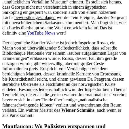
„unglücklichen Vorfall im Museum“ erinnert. Es stellt sich heraus,
dass George nicht nur versehentlich in einem ägyptischen
Sarkophag eingesperrt war, sondern auch von einem hölzernen
Lachs
bewusstlos geschlagen
wurde – ein Ereignis, das der Sergeant
mit unerschütterlichem Sarkasmus kommentiert. Man fragt sich, wie
ein Lachs überhaupt so eine Wucht entwickeln kann! Das ist
definitiv eine
YouTube News
wert!
Der eigentliche Star der Wache ist jedoch Inspektor Rosso, ein
Mann von so überwältigender Selbstherrlichkeit, dass selbst die
Bibliothèque Nationale vor seinem „sauber aufgeräumten Lager von
Erinnerungen“ erblassen würde. Rosso, dessen Fall ihm gerade
entzogen wurde, gibt widerwillig, aber mit großer Geste
Informationen preis. Er spricht von Verdächtigen wie dem
berüchtigten Marquet, dessen kriminelle Karriere von Erpressung
bis Kunstdiebstahl reicht, und einem gewissen Dr. Peagram, dessen
sterbliche Überreste als Fischfutter an der norwegischen Küste
endeten. Besonders leidenschaftlich wird der Inspektor beim Thema
Tempelritter, die er als die „ersten wahren Internationalisten“ verehrt,
bevor er sich in einer Tirade über heutige „nationalistische,
fahnenschwingende Idioten“ verliert und wutentbrannt den Raum
verlässt. Ein wahrer Meister des
Wiener Schmähs
, auch wenn er
aus Paris kommt!
Montfaucon: Wo Polizisten entspannen und