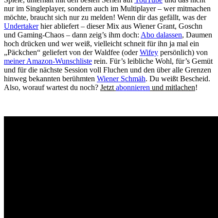
nur im Singleplayer, sondern auch im Multiplayer – wer mitmachen
möchte, braucht sich nur zu melden! Wenn dir das gefällt, was der
Undertaker
hier abliefert – dieser Mix aus Wiener Grant, Goschn
und Gaming-Chaos – dann zeig’s ihm doch:
Abo dalassen
, Daumen
hoch drücken und wer weiß, vielleicht schneit für ihn ja mal ein
„Päckchen“ geliefert von der Waldfee (oder
Wifey
persönlich) von
meiner Amazon-Wunschliste
rein. Für’s leibliche Wohl, für’s Gemüt
und für die nächste Session voll Fluchen und den über alle Grenzen
hinweg bekannten berühmten
Wiener Schmäh
. Du weißt Bescheid.
Also, worauf wartest du noch?
Jetzt
abonnieren
und mitlachen
!