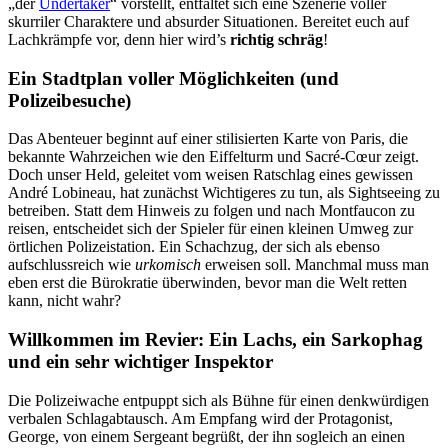
„der
Undertaker
“ vorstellt, entfaltet sich eine Szenerie voller
skurriler Charaktere und absurder Situationen. Bereitet euch auf
Lachkrämpfe vor, denn hier wird’s
richtig schräg
!
Ein Stadtplan voller Möglichkeiten (und
Polizeibesuche)
Das Abenteuer beginnt auf einer stilisierten Karte von Paris, die
bekannte Wahrzeichen wie den Eiffelturm und Sacré-Cœur zeigt.
Doch unser Held, geleitet vom weisen Ratschlag eines gewissen
André Lobineau, hat zunächst Wichtigeres zu tun, als Sightseeing zu
betreiben. Statt dem Hinweis zu folgen und nach Montfaucon zu
reisen, entscheidet sich der Spieler für einen kleinen Umweg zur
örtlichen Polizeistation. Ein Schachzug, der sich als ebenso
aufschlussreich wie
urkomisch
erweisen soll. Manchmal muss man
eben erst die Bürokratie überwinden, bevor man die Welt retten
kann, nicht wahr?
Willkommen im Revier: Ein Lachs, ein Sarkophag
und ein sehr wichtiger Inspektor
Die Polizeiwache entpuppt sich als Bühne für einen denkwürdigen
verbalen Schlagabtausch. Am Empfang wird der Protagonist,
George, von einem Sergeant begrüßt, der ihn sogleich an einen