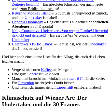
Zeitreise beginnt!
– Ein absoluter Klassiker, der auch heute
noch
zum Brüllen komisch
ist!
Return to Monkey Island
– Guybrush Threepwood ist zurück,
und der
Undertaker
ist dabei!
Deponia Doomsday
– Begleitet Rufus auf seinen
chaotischen
Abenteuern
auf Deponia!
Nelly Cootalot vs. Undertaker - Von wegen Planke! Hier wird
geklickt und gerätselt!
– Ein
piratisches Vergnügen
mit dem
Undertaker
!
Untertaker’s PRIM Chaos!
– Seht selbst, wie der
Undertaker
das Chaos meistert!
Und hier noch eine kleine Liste für den Alltag, die euch das Leben
leichter macht:
Vergesst nie euren
Kaffee
am Morgen!
Eine gute
Schere
ist Gold wert.
Manchmal braucht man einfach ein
rosa TüTü
für die Seele.
Ein
Piratenhut
macht jedes Outfit besser.
Und natürlich: immer genug
Lippenstift
griffbereit haben!
Klimaschutz auf Wiener Art: Der
Undertaker und die 30 Frames