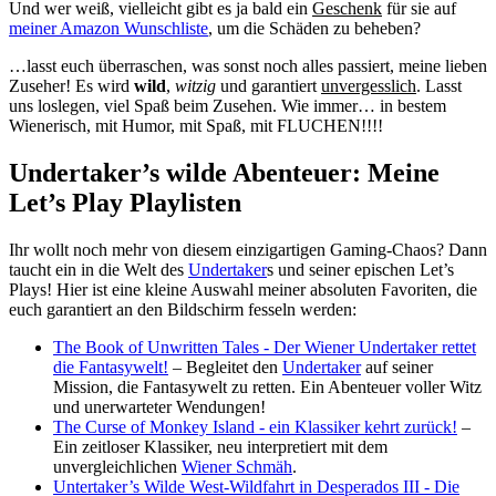
Und wer weiß, vielleicht gibt es ja bald ein
Geschenk
für sie auf
meiner Amazon Wunschliste
, um die Schäden zu beheben?
…lasst euch überraschen, was sonst noch alles passiert, meine lieben
Zuseher! Es wird
wild
,
witzig
und garantiert
unvergesslich
. Lasst
uns loslegen, viel Spaß beim Zusehen. Wie immer… in bestem
Wienerisch, mit Humor, mit Spaß, mit FLUCHEN!!!!
Undertaker’s wilde Abenteuer: Meine
Let’s Play Playlisten
Ihr wollt noch mehr von diesem einzigartigen Gaming-Chaos? Dann
taucht ein in die Welt des
Undertaker
s und seiner epischen Let’s
Plays! Hier ist eine kleine Auswahl meiner absoluten Favoriten, die
euch garantiert an den Bildschirm fesseln werden:
The Book of Unwritten Tales - Der Wiener Undertaker rettet
die Fantasywelt!
– Begleitet den
Undertaker
auf seiner
Mission, die Fantasywelt zu retten. Ein Abenteuer voller Witz
und unerwarteter Wendungen!
The Curse of Monkey Island - ein Klassiker kehrt zurück!
–
Ein zeitloser Klassiker, neu interpretiert mit dem
unvergleichlichen
Wiener Schmäh
.
Untertaker’s Wilde West-Wildfahrt in Desperados III - Die