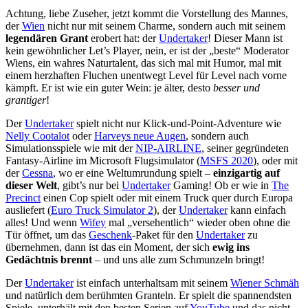
Achtung, liebe Zuseher, jetzt kommt die Vorstellung des Mannes,
der
Wien
nicht nur mit seinem Charme, sondern auch mit seinem
legendären Grant
erobert hat: der
Undertaker
! Dieser Mann ist
kein gewöhnlicher Let’s Player, nein, er ist der „beste“ Moderator
Wiens, ein wahres Naturtalent, das sich mal mit Humor, mal mit
einem herzhaften Fluchen unentwegt Level für Level nach vorne
kämpft. Er ist wie ein guter Wein: je älter, desto
besser und
grantiger
!
Der
Undertaker
spielt nicht nur Klick-und-Point-Adventure wie
Nelly Cootalot
oder
Harveys neue Augen
, sondern auch
Simulationsspiele wie mit der
NIP-AIRLINE
, seiner gegründeten
Fantasy-Airline im Microsoft Flugsimulator (
MSFS 2020
), oder mit
der
Cessna
, wo er eine Weltumrundung spielt –
einzigartig auf
dieser Welt
, gibt’s nur bei
Undertaker
Gaming! Ob er wie in
The
Precinct
einen Cop spielt oder mit einem Truck quer durch Europa
ausliefert (
Euro Truck Simulator 2
), der
Undertaker
kann einfach
alles! Und wenn
Wifey
mal „versehentlich“ wieder oben ohne die
Tür öffnet, um das
Geschenk
-Paket für den
Undertaker
zu
übernehmen, dann ist das ein Moment, der sich
ewig ins
Gedächtnis brennt
– und uns alle zum Schmunzeln bringt!
Der
Undertaker
ist einfach unterhaltsam mit seinem
Wiener Schmäh
und natürlich dem berühmten Granteln. Er spielt die spannendsten
Spiele, unterhält mit den besten Serien auf
YouTube
und das nicht