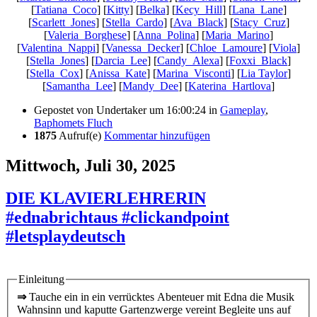
[
Tatiana_Coco
] [
Kitty
] [
Belka
] [
Kecy_Hill
] [
Lana_Lane
]
[
Scarlett_Jones
] [
Stella_Cardo
] [
Ava_Black
] [
Stacy_Cruz
]
[
Valeria_Borghese
] [
Anna_Polina
] [
Maria_Marino
]
[
Valentina_Nappi
] [
Vanessa_Decker
] [
Chloe_Lamoure
] [
Viola
]
[
Stella_Jones
] [
Darcia_Lee
] [
Candy_Alexa
] [
Foxxi_Black
]
[
Stella_Cox
] [
Anissa_Kate
] [
Marina_Visconti
] [
Lia Taylor
]
[
Samantha_Lee
] [
Mandy_Dee
] [
Katerina_Hartlova
]
Gepostet von
Undertaker
um 16:00:24
in
Gameplay
,
Baphomets Fluch
1875
Aufruf(e)
Kommentar hinzufügen
Mittwoch, Juli 30, 2025
DIE KLAVIERLEHRERIN
#ednabrichtaus #clickandpoint
#letsplaydeutsch
Einleitung
⇒
Tauche ein in ein verrücktes Abenteuer mit Edna die Musik
Wahnsinn und kaputte Gartenzwerge vereint Begleite uns auf