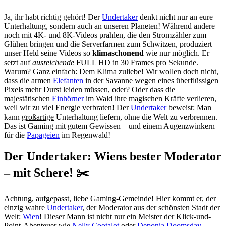
Ja, ihr habt richtig gehört! Der
Undertaker
denkt nicht nur an eure
Unterhaltung, sondern auch an unseren Planeten! Während andere
noch mit 4K- und 8K-Videos prahlen, die den Stromzähler zum
Glühen bringen und die Serverfarmen zum Schwitzen, produziert
unser Held seine Videos so
klimaschonend
wie nur möglich. Er
setzt auf
ausreichende
FULL HD in 30 Frames pro Sekunde.
Warum? Ganz einfach: Dem Klima zuliebe! Wir wollen doch nicht,
dass die armen
Elefanten
in der Savanne wegen eines überflüssigen
Pixels mehr Durst leiden müssen, oder? Oder dass die
majestätischen
Einhörner
im Wald ihre magischen Kräfte verlieren,
weil wir zu viel Energie verbraten! Der
Undertaker
beweist: Man
kann
großartige
Unterhaltung liefern, ohne die Welt zu verbrennen.
Das ist Gaming mit gutem Gewissen – und einem Augenzwinkern
für die
Papageien
im Regenwald!
Der Undertaker: Wiens bester Moderator
– mit Schere! ✂️
Achtung, aufgepasst, liebe Gaming-Gemeinde! Hier kommt er, der
einzig wahre
Undertaker
, der Moderator aus der schönsten Stadt der
Welt:
Wien
! Dieser Mann ist nicht nur ein Meister der Klick-und-
Point-Abenteuer wie
Nelly Cootalot
oder
Deponia Doomsday
,