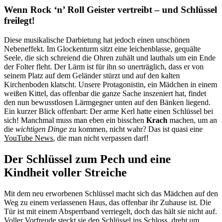
Wenn Rock ‘n’ Roll Geister vertreibt – und Schlüssel
freilegt!
Diese musikalische Darbietung hat jedoch einen unschönen
Nebeneffekt. Im Glockenturm sitzt eine leichenblasse, gequälte
Seele, die sich schreiend die Ohren zuhält und lauthals um ein Ende
der Folter fleht. Der Lärm ist für ihn so unerträglich, dass er von
seinem Platz auf dem Geländer stürzt und auf den kalten
Kirchenboden klatscht. Unsere Protagonistin, ein Mädchen in einem
weißen Kittel, das offenbar die ganze Sache inszeniert hat, findet
den nun bewusstlosen Lärmgegner unten auf den Bänken liegend.
Ein kurzer Blick offenbart: Der arme Kerl hatte einen Schlüssel bei
sich! Manchmal muss man eben ein bisschen
Krach
machen, um an
die
wichtigen Dinge
zu kommen, nicht wahr? Das ist quasi eine
YouTube News
, die man nicht verpassen darf!
Der Schlüssel zum Pech und eine
Kindheit voller Streiche
Mit dem neu erworbenen Schlüssel macht sich das Mädchen auf den
Weg zu einem verlassenen Haus, das offenbar ihr Zuhause ist. Die
Tür ist mit einem Absperrband verriegelt, doch das hält sie nicht auf.
Voller Vorfreude steckt sie den Schlüssel ins Schloss, dreht um