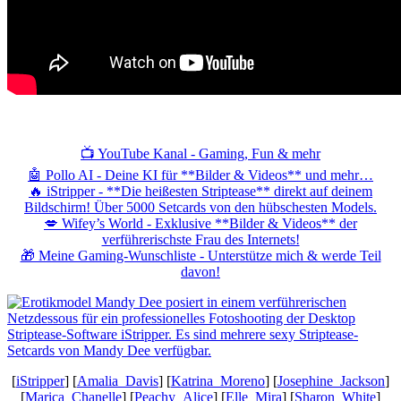
📺 YouTube Kanal - Gaming, Fun & mehr
🤖 Pollo AI - Deine KI für **Bilder & Videos** und mehr…
🔥 iStripper - **Die heißesten Striptease** direkt auf deinem
Bildschirm! Über 5000 Setcards von den hübschesten Models.
💋 Wifey’s World - Exklusive **Bilder & Videos** der
verführerischste Frau des Internets!
🎁 Meine Gaming-Wunschliste - Unterstütze mich & werde Teil
davon!
[
iStripper
] [
Amalia_Davis
] [
Katrina_Moreno
] [
Josephine_Jackson
]
[
Marica_Chanelle
] [
Peachy_Alice
] [
Elle_Mira
] [
Sharon_White
]