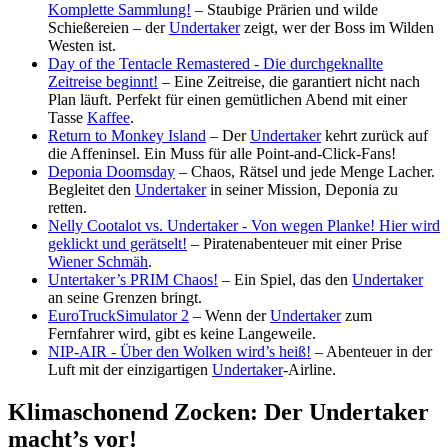
Komplette Sammlung!
– Staubige Prärien und wilde
Schießereien – der
Undertaker
zeigt, wer der Boss im Wilden
Westen ist.
Day of the Tentacle Remastered - Die durchgeknallte
Zeitreise beginnt!
– Eine Zeitreise, die garantiert nicht nach
Plan läuft. Perfekt für einen gemütlichen Abend mit einer
Tasse
Kaffee
.
Return to Monkey Island
– Der
Undertaker
kehrt zurück auf
die Affeninsel. Ein Muss für alle Point-and-Click-Fans!
Deponia Doomsday
– Chaos, Rätsel und jede Menge Lacher.
Begleitet den
Undertaker
in seiner Mission, Deponia zu
retten.
Nelly Cootalot vs. Undertaker - Von wegen Planke! Hier wird
geklickt und gerätselt!
– Piratenabenteuer mit einer Prise
Wiener Schmäh
.
Untertaker’s PRIM Chaos!
– Ein Spiel, das den
Undertaker
an seine Grenzen bringt.
EuroTruckSimulator 2
– Wenn der
Undertaker
zum
Fernfahrer wird, gibt es keine Langeweile.
NIP-AIR - Über den Wolken wird’s heiß!
– Abenteuer in der
Luft mit der einzigartigen
Undertaker
-Airline.
Klimaschonend Zocken: Der Undertaker
macht’s vor!