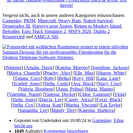
davon!
Vergesst nicht, auch in unsere anderen Kategorien reinzuschauen:
Gameplay
,
PRIM
,
Minecraft
,
Heavy Rain
,
Naked Survival
,
Desperados III
,
Harveys neue Augen
,
Return to Monkey Island
,
Beholder
,
Euro Truck Simulator 2
,
MSFS 2020
,
Diablo 2
Resurrected
und
AMIGA 500
.
[
iStripper
] [
Amalia_Davis
] [
Katrina_Moreno
] [
Josephine_Jackson
]
[
Marica_Chanelle
] [
Peachy_Alice
] [
Elle_Mira
] [
Sharon_White
]
[
Tatiana_Coco
] [
Kitty
] [
Belka
] [
Kecy_Hill
] [
Lana_Lane
]
[
Scarlett_Jones
] [
Stella_Cardo
] [
Ava_Black
] [
Stacy_Cruz
]
[
Valeria_Borghese
] [
Anna_Polina
] [
Maria_Marino
]
[
Valentina_Nappi
] [
Vanessa_Decker
] [
Chloe_Lamoure
] [
Viola
]
[
Stella_Jones
] [
Darcia_Lee
] [
Candy_Alexa
] [
Foxxi_Black
]
[
Stella_Cox
] [
Anissa_Kate
] [
Marina_Visconti
] [
Lia Taylor
]
[
Samantha_Lee
] [
Mandy_Dee
] [
Katerina_Hartlova
]
Gepostet von
Undertaker
um 16:00:24
in
Gameplay
,
Edna
bricht aus
1849
Aufruf(e)
Kommentar hinzufügen