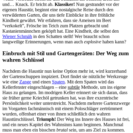
und… Knack. Er bricht ab.
Klassiker!
Nun gestrandet vor der
eigenen Haustür, beginnt eine nostalgische Reise durch den
verwilderten Garten, die uns tiefe Einblicke in ihre fröhliche
Kindheit gewährt. Wir erfahren, dass sie Ameisen im Beet
“verkokelt”, Frösche im Teich zum Platzen gebracht und
Kastanienmännchen geköpft hat. Eine Kindheit, die selbst den
Wiener Schmäh
in den Schatten stellt! Wer braucht schon
langweilige Erinnerungen, wenn man auch
explosive
haben kann?
Einbruch mit Stil und Gartengeräten: Der Weg zum
wahren Schlüssel
Nachdem die Haustür nun keine Option mehr ist, wird kurzerhand
der Gartenschuppen inspiziert. Dort findet sie nützliche Werkzeuge
wie eine
Zange
und einen
Spaten
. Mit dem Spaten wird das
Kellerfenster eingeschlagen – eine
subtile
Methode, um ins eigene
Haus zu gelangen. Im modrigen Keller erinnert sie sich daran, dass
sie früher gerne Kriechöl getrunken hat, was ihre exzentrische
Persönlichkeit weiter unterstreicht. Nachdem mehrere Gartenzwerge
im Vorgarten fachmännisch mit einem Poloschläger zertrümmert
wurden, offenbart einer von ihnen schließlich den wahren
Haustürschlüssel.
Triumph!
Der Weg ins Innere des Hauses ist frei,
und ein neues Kapitel des Wahnsinns kann beginnen. Manchmal
muss man eben ein bisschen
brutal
sein, um ans Ziel zu kommen.