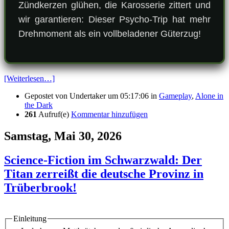
Zündkerzen glühen, die Karosserie zittert und
wir garantieren: Dieser Psycho-Trip hat mehr
Drehmoment als ein vollbeladener Güterzug!
[Weiterlesen…]
Gepostet von
Undertaker
um 05:17:06
in
Gameplay
,
Alone in
the Dark
261
Aufruf(e)
Kommentar hinzufügen
Samstag, Mai 30, 2026
Science-Fiction im Schwarzwald: Der
Titan zerreißt die deutsche Provinz in
Trüberbrook!
Einleitung