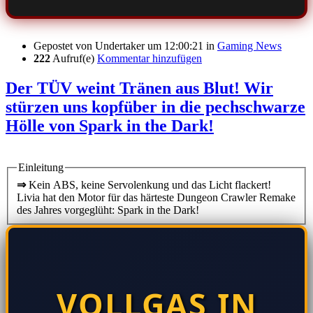
Gepostet von
Undertaker
um 12:00:21
in
Gaming News
222
Aufruf(e)
Kommentar hinzufügen
Der TÜV weint Tränen aus Blut! Wir
stürzen uns kopfüber in die pechschwarze
Hölle von Spark in the Dark!
Einleitung
⇒
Kein ABS, keine Servolenkung und das Licht flackert!
Livia hat den Motor für das härteste Dungeon Crawler Remake
des Jahres vorgeglüht: Spark in the Dark!
VOLLGAS IN