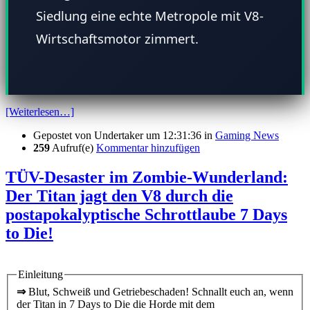
Siedlung eine echte Metropole mit V8-
Wirtschaftsmotor zimmert.
[Weiterlesen…]
Gepostet von
Undertaker
um 12:31:36
in
Gaming News
259
Aufruf(e)
Kommentar hinzufügen
TÜV-Desaster im Zombie-Wunderland:
Der Titan jagt den V8 durch die
postapokalyptische Schrottlaube 7 Days
to Die!
Einleitung
⇒
Blut, Schweiß und Getriebeschaden! Schnallt euch an, wenn
der Titan in 7 Days to Die die Horde mit dem