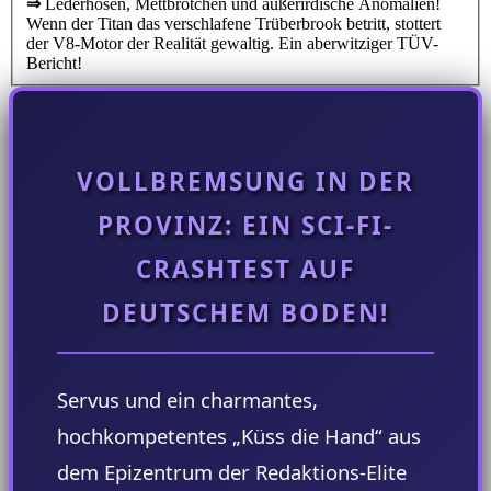
⇒
Lederhosen, Mettbrötchen und außerirdische Anomalien!
Wenn der Titan das verschlafene Trüberbrook betritt, stottert
der V8-Motor der Realität gewaltig. Ein aberwitziger TÜV-
Bericht!
VOLLBREMSUNG IN DER
PROVINZ: EIN SCI-FI-
CRASHTEST AUF
DEUTSCHEM BODEN!
Servus und ein charmantes,
hochkompetentes „Küss die Hand“ aus
dem Epizentrum der Redaktions-Elite