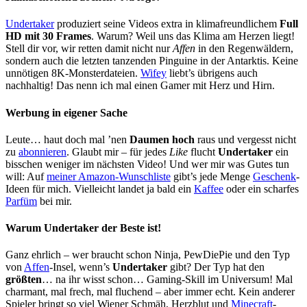
Undertaker
produziert seine Videos extra in klimafreundlichem
Full
HD mit 30 Frames
. Warum? Weil uns das Klima am Herzen liegt!
Stell dir vor, wir retten damit nicht nur
Affen
in den Regenwäldern,
sondern auch die letzten tanzenden Pinguine in der Antarktis. Keine
unnötigen 8K-Monsterdateien.
Wifey
liebt’s übrigens auch
nachhaltig! Das nenn ich mal einen Gamer mit Herz und Hirn.
Werbung in eigener Sache
Leute… haut doch mal ’nen
Daumen hoch
raus und vergesst nicht
zu
abonnieren
. Glaubt mir – für jedes
Like
flucht
Undertaker
ein
bisschen weniger im nächsten Video! Und wer mir was Gutes tun
will: Auf
meiner Amazon-Wunschliste
gibt’s jede Menge
Geschenk
-
Ideen für mich. Vielleicht landet ja bald ein
Kaffee
oder ein scharfes
Parfüm
bei mir.
Warum
Undertaker
der Beste ist!
Ganz ehrlich – wer braucht schon Ninja, PewDiePie und den Typ
von
Affen
-Insel, wenn’s
Undertaker
gibt? Der Typ hat den
größten
… na ihr wisst schon… Gaming-Skill im Universum! Mal
charmant, mal frech, mal fluchend – aber immer echt. Kein anderer
Spieler bringt so viel
Wiener Schmäh
, Herzblut und
Minecraft
-