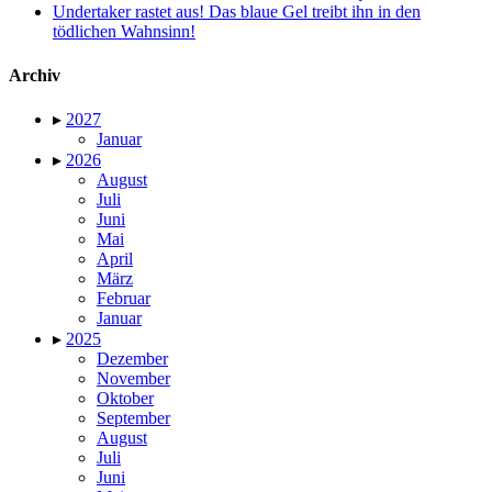
Undertaker rastet aus! Das blaue Gel treibt ihn in den
tödlichen Wahnsinn!
Archiv
▸
2027
Januar
▸
2026
August
Juli
Juni
Mai
April
März
Februar
Januar
▸
2025
Dezember
November
Oktober
September
August
Juli
Juni