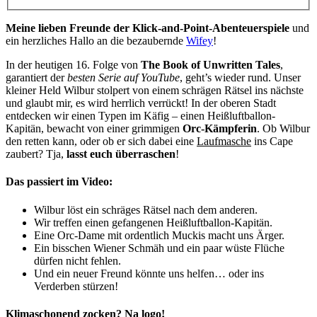
Meine lieben Freunde der Klick-and-Point-Abenteuerspiele
und
ein herzliches Hallo an die bezaubernde
Wifey
!
In der heutigen 16. Folge von
The Book of Unwritten Tales
,
garantiert der
besten Serie auf YouTube
, geht’s wieder rund. Unser
kleiner Held Wilbur stolpert von einem schrägen Rätsel ins nächste
und glaubt mir, es wird herrlich verrückt! In der oberen Stadt
entdecken wir einen Typen im Käfig – einen Heißluftballon-
Kapitän, bewacht von einer grimmigen
Orc-Kämpferin
. Ob Wilbur
den retten kann, oder ob er sich dabei eine
Laufmasche
ins Cape
zaubert? Tja,
lasst euch überraschen
!
Das passiert im Video:
Wilbur löst ein schräges Rätsel nach dem anderen.
Wir treffen einen gefangenen Heißluftballon-Kapitän.
Eine Orc-Dame mit ordentlich Muckis macht uns Ärger.
Ein bisschen Wiener Schmäh und ein paar wüste Flüche
dürfen nicht fehlen.
Und ein neuer Freund könnte uns helfen… oder ins
Verderben stürzen!
Klimaschonend zocken? Na logo!