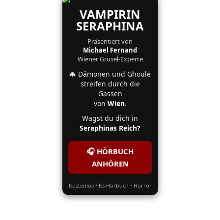
VAMPIRIN
SERAPHINA
Präsentiert von
Michael Fernand
Wiener Grusel-Experte
🦇 Dämonen und Ghoule
streifen durch die
Gassen
von
Wien
.
Wagst du dich in
Seraphinas Reich?
🎧 HÖRBUCH
ANHÖREN
Kostenlos • KI-Hörbuch • Horror