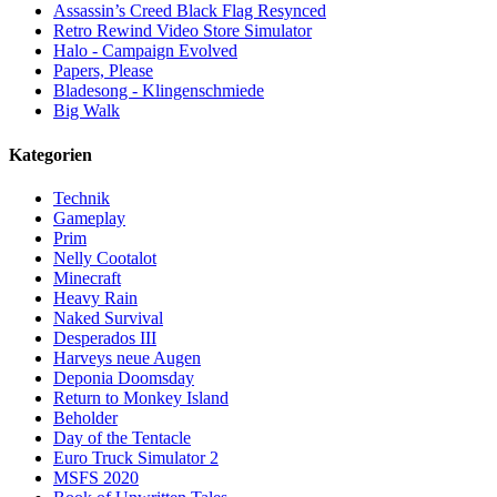
Assassin’s Creed Black Flag Resynced
Retro Rewind Video Store Simulator
Halo - Campaign Evolved
Papers, Please
Bladesong - Klingenschmiede
Big Walk
Kategorien
Technik
Gameplay
Prim
Nelly Cootalot
Minecraft
Heavy Rain
Naked Survival
Desperados III
Harveys neue Augen
Deponia Doomsday
Return to Monkey Island
Beholder
Day of the Tentacle
Euro Truck Simulator 2
MSFS 2020