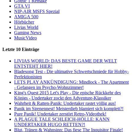
Gothic 1 Remake
GTA VI
NIP-AIR MSFS Spezial
AMIGA 500
Hörbücher
Livias World
Gaming News
MusicVideo
Letzte 10 Einträge
LIVIAS WORLD: DAS BESTE GAME DER WELT
ENTSTEHT HIER!
Bladesong Test - Die ultimative Schwertschmiede für Hobby-
Perfektionisten
LETS PLAY ANKÜNDIGUNG: Mindlock - The Apartment
- Gefangen im Psycho-Wohnzimmer!
King's Quest 2015 Let's Play - Die epische Rückkehr des
Königs - Undertaker zockt den Adventure-Klassiker
Wahrheit & Ratten-Panik: Undertaker rastet völlig aus!
Panik im Sirenennest! Meisterdieb blamiert sich komplett?!
Pure Panik! Undertaker zerstört Retro-Videothek!
A PLAGUE TALE SCHLEICH-HÖLLE: KANN
UNDERTAKER HUGO RETTEN?!
Blut, Tränen & Wahnsinn: Das fiese The Inquisitor Finale!