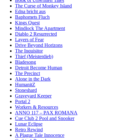
Book of Unwritten Tales
The Curse of Monkey Island
Edna bricht aus
Baphomets Fluch
Kings Quest
Mindlock The Apartment
Diablo 2 Resurrected
Layers of Fear
Drive Beyond Horizons
The Inquisitor
Thief (Meisterdieb)
Bladesong
Detroit Become Human
The Precinct
Alone in the Dark
HumanitZ
Stoneshard
Graveyard Keeper
Portal 2
Workers & Resources
ANNO 117 – PAX ROMANA
Cue Club 2 Pool and Snooker
Lunar Eclipse
Retro Rewind
A Plague Tale Innocence