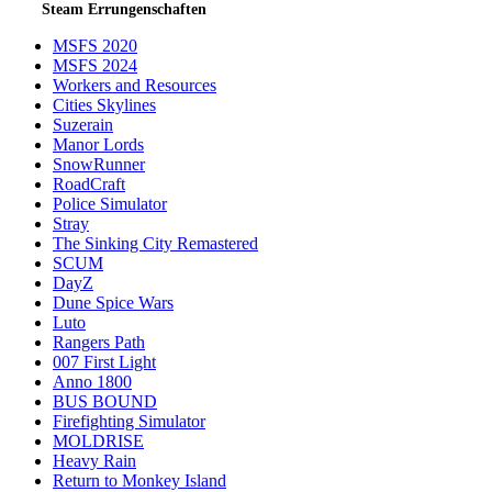
Steam Errungenschaften
MSFS 2020
MSFS 2024
Workers and Resources
Cities Skylines
Suzerain
Manor Lords
SnowRunner
RoadCraft
Police Simulator
Stray
The Sinking City Remastered
SCUM
DayZ
Dune Spice Wars
Luto
Rangers Path
007 First Light
Anno 1800
BUS BOUND
Firefighting Simulator
MOLDRISE
Heavy Rain
Return to Monkey Island