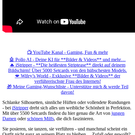
📺 YouTube Kanal - Gaming, Fun & mehr
🤖 Pollo AI - Deine KI für **Bilder & Videos** und mehr…
🔥 iStripper - **Die heißesten Striptease** direkt auf deinem
Bildschirm! Über 5000 Setcards von den hübschesten Models.
💋 Wifey’s World - Exklusive **Bilder & Videos** der
verführerischste Frau des Internets!
🎁 Meine Gaming-Wunschliste - Unterstütze mich & werde Teil
davon!
Schlanke Silhouetten, sinnliche Hüften oder vollendete Rundungen
- bei
iStripper
dreht sich alles um weibliche Schönheit in Perfektion.
Mit über 5500 Setcards findest du hier genau die Art von
jungen
Damen
oder
schönen Milfs
, die dich faszinieren.
Sie posieren, sie tanzen, sie verführen - und manchmal scheint ein
Outfit nicht ganz an seinem Platz zu bleiben… Zufall oder gewollt?