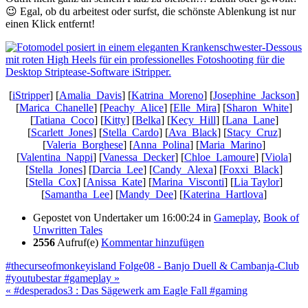
😉 Egal, ob du arbeitest oder surfst, die schönste Ablenkung ist nur
einen Klick entfernt!
[
iStripper
] [
Amalia_Davis
] [
Katrina_Moreno
] [
Josephine_Jackson
]
[
Marica_Chanelle
] [
Peachy_Alice
] [
Elle_Mira
] [
Sharon_White
]
[
Tatiana_Coco
] [
Kitty
] [
Belka
] [
Kecy_Hill
] [
Lana_Lane
]
[
Scarlett_Jones
] [
Stella_Cardo
] [
Ava_Black
] [
Stacy_Cruz
]
[
Valeria_Borghese
] [
Anna_Polina
] [
Maria_Marino
]
[
Valentina_Nappi
] [
Vanessa_Decker
] [
Chloe_Lamoure
] [
Viola
]
[
Stella_Jones
] [
Darcia_Lee
] [
Candy_Alexa
] [
Foxxi_Black
]
[
Stella_Cox
] [
Anissa_Kate
] [
Marina_Visconti
] [
Lia Taylor
]
[
Samantha_Lee
] [
Mandy_Dee
] [
Katerina_Hartlova
]
Gepostet von
Undertaker
um 16:00:24
in
Gameplay
,
Book of
Unwritten Tales
2556
Aufruf(e)
Kommentar hinzufügen
#thecurseofmonkeyisland Folge08 - Banjo Duell & Cambanja-Club
#youtubestar #gameplay »
« #desperados3 : Das Sägewerk am Eagle Fall #gaming