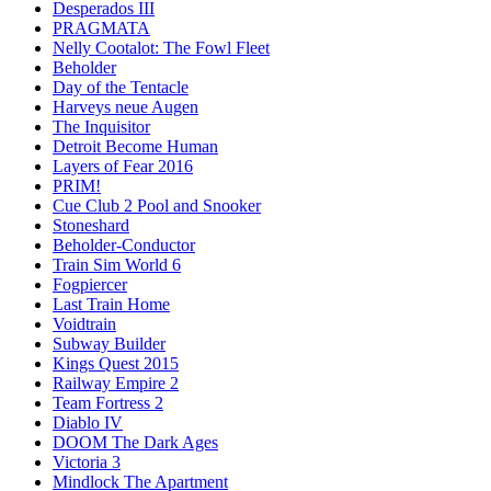
Desperados III
PRAGMATA
Nelly Cootalot: The Fowl Fleet
Beholder
Day of the Tentacle
Harveys neue Augen
The Inquisitor
Detroit Become Human
Layers of Fear 2016
PRIM!
Cue Club 2 Pool and Snooker
Stoneshard
Beholder-Conductor
Train Sim World 6
Fogpiercer
Last Train Home
Voidtrain
Subway Builder
Kings Quest 2015
Railway Empire 2
Team Fortress 2
Diablo IV
DOOM The Dark Ages
Victoria 3
Mindlock The Apartment