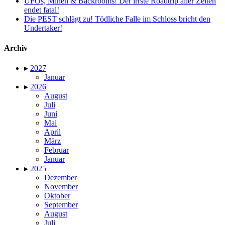
UFOs, Minen & Backrooms! Der irrste Roadtrip aller Zeiten
endet fatal!
Die PEST schlägt zu! Tödliche Falle im Schloss bricht den
Undertaker!
Archiv
▸
2027
Januar
▸
2026
August
Juli
Juni
Mai
April
März
Februar
Januar
▸
2025
Dezember
November
Oktober
September
August
Juli