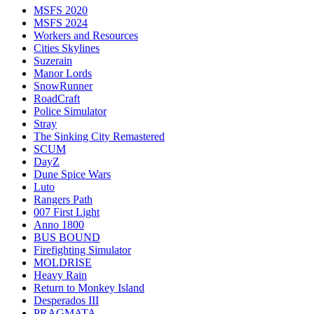
MSFS 2020
MSFS 2024
Workers and Resources
Cities Skylines
Suzerain
Manor Lords
SnowRunner
RoadCraft
Police Simulator
Stray
The Sinking City Remastered
SCUM
DayZ
Dune Spice Wars
Luto
Rangers Path
007 First Light
Anno 1800
BUS BOUND
Firefighting Simulator
MOLDRISE
Heavy Rain
Return to Monkey Island
Desperados III
PRAGMATA