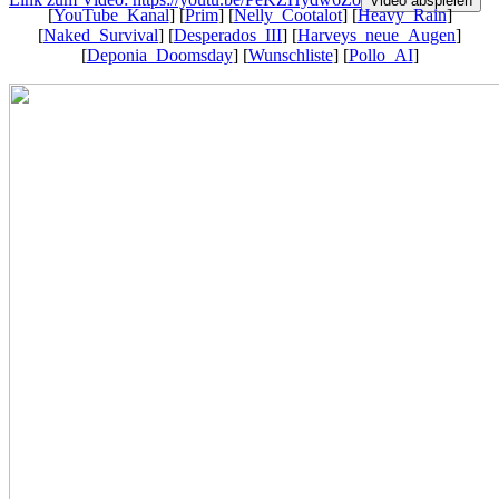
Video abspielen
[
YouTube_Kanal
] [
Prim
] [
Nelly_Cootalot
] [
Heavy_Rain
]
[
Naked_Survival
] [
Desperados_III
] [
Harveys_neue_Augen
]
[
Deponia_Doomsday
] [
Wunschliste
] [
Pollo_AI
]