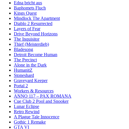
Edna bricht aus
Baphomets Fluch
Kings Quest
Mindlock The Apartment
Diablo 2 Resurrected
Layers of Fear
Drive Beyond Horizons
The Inquisitor
Thief (Meisterdieb)
Bladesong
Detroit Become Human
The Precinct
Alone in the Dark
HumanitZ
Stoneshard
Graveyard Keeper
Portal 2
Workers & Resources
ANNO 117 – PAX ROMANA
Cue Club 2 Pool and Snooker
Lunar Eclipse
Retro Rewind
A Plague Tale Innocence
Gothic 1 Remake
GTA VI