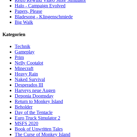
Retro Rewind Video Store Simulator
Halo - Campaign Evolved
Papers, Please
Bladesong - Klingenschmiede
Big Walk
Kategorien
Technik
Gameplay
Prim
Nelly Cootalot
Minecraft
Heavy Rain
Naked Survival
Desperados III
Harveys neue Augen
Deponia Doomsday
Return to Monkey Island
Beholder
Day of the Tentacle
Euro Truck Simulator 2
MSFS 2020
Book of Unwritten Tales
The Curse of Monkey Island