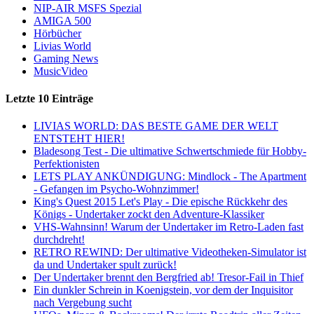
NIP-AIR MSFS Spezial
AMIGA 500
Hörbücher
Livias World
Gaming News
MusicVideo
Letzte 10 Einträge
LIVIAS WORLD: DAS BESTE GAME DER WELT
ENTSTEHT HIER!
Bladesong Test - Die ultimative Schwertschmiede für Hobby-
Perfektionisten
LETS PLAY ANKÜNDIGUNG: Mindlock - The Apartment
- Gefangen im Psycho-Wohnzimmer!
King's Quest 2015 Let's Play - Die epische Rückkehr des
Königs - Undertaker zockt den Adventure-Klassiker
VHS-Wahnsinn! Warum der Undertaker im Retro-Laden fast
durchdreht!
RETRO REWIND: Der ultimative Videotheken-Simulator ist
da und Undertaker spult zurück!
Der Undertaker brennt den Bergfried ab! Tresor-Fail in Thief
Ein dunkler Schrein in Koenigstein, vor dem der Inquisitor
nach Vergebung sucht