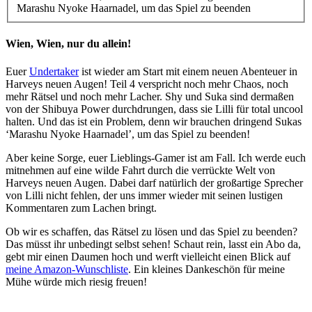
Marashu Nyoke Haarnadel, um das Spiel zu beenden
Wien, Wien, nur du allein!
Euer
Undertaker
ist wieder am Start mit einem neuen Abenteuer in
Harveys neuen Augen! Teil 4 verspricht noch mehr Chaos, noch
mehr Rätsel und noch mehr Lacher. Shy und Suka sind dermaßen
von der Shibuya Power durchdrungen, dass sie Lilli für total uncool
halten. Und das ist ein Problem, denn wir brauchen dringend Sukas
‘Marashu Nyoke Haarnadel’, um das Spiel zu beenden!
Aber keine Sorge, euer Lieblings-Gamer ist am Fall. Ich werde euch
mitnehmen auf eine wilde Fahrt durch die verrückte Welt von
Harveys neuen Augen. Dabei darf natürlich der großartige Sprecher
von Lilli nicht fehlen, der uns immer wieder mit seinen lustigen
Kommentaren zum Lachen bringt.
Ob wir es schaffen, das Rätsel zu lösen und das Spiel zu beenden?
Das müsst ihr unbedingt selbst sehen! Schaut rein, lasst ein Abo da,
gebt mir einen Daumen hoch und werft vielleicht einen Blick auf
meine Amazon-Wunschliste
. Ein kleines Dankeschön für meine
Mühe würde mich riesig freuen!
Gaming News Wien, Wiener Kaffeehaus Gemütlichkeit,Wienerisch,