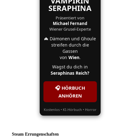
VAMPIRIN
SERAPHINA
Präsentiert von
Michael Fernand
Wiener Grusel-Experte
🦇 Dämonen und Ghoule
streifen durch die
Gassen
von
Wien
.
Wagst du dich in
Seraphinas Reich?
🎧 HÖRBUCH
ANHÖREN
Kostenlos • KI-Hörbuch • Horror
Steam Errungenschaften