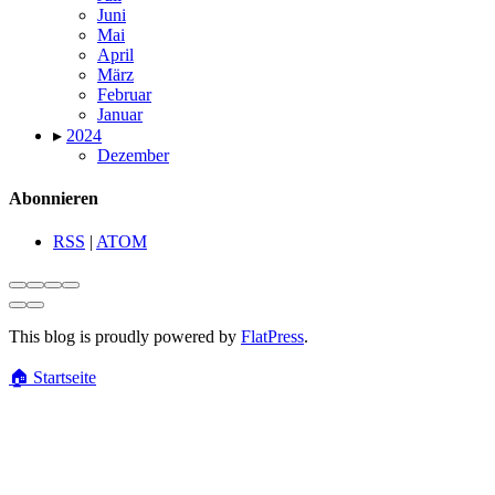
Juni
Mai
April
März
Februar
Januar
▸
2024
Dezember
Abonnieren
RSS
|
ATOM
This blog is proudly powered by
FlatPress
.
🏠
Startseite