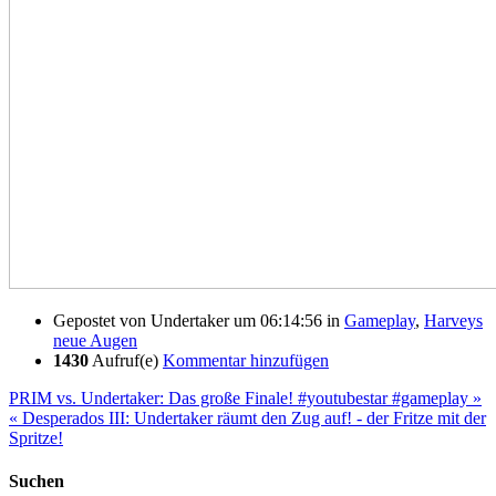
Gepostet von
Undertaker
um 06:14:56
in
Gameplay
,
Harveys
neue Augen
1430
Aufruf(e)
Kommentar hinzufügen
PRIM vs. Undertaker: Das große Finale! #youtubestar #gameplay »
« Desperados III: Undertaker räumt den Zug auf! - der Fritze mit der
Spritze!
Suchen