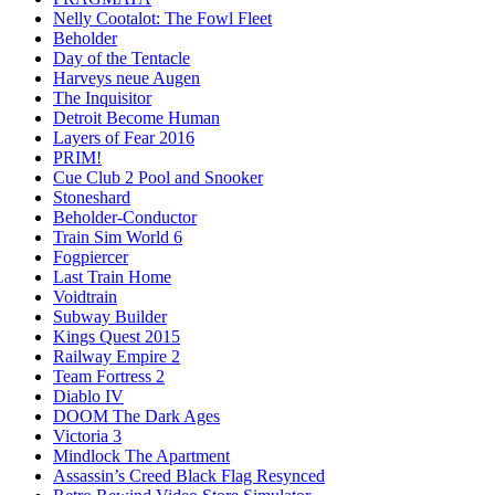
Nelly Cootalot: The Fowl Fleet
Beholder
Day of the Tentacle
Harveys neue Augen
The Inquisitor
Detroit Become Human
Layers of Fear 2016
PRIM!
Cue Club 2 Pool and Snooker
Stoneshard
Beholder-Conductor
Train Sim World 6
Fogpiercer
Last Train Home
Voidtrain
Subway Builder
Kings Quest 2015
Railway Empire 2
Team Fortress 2
Diablo IV
DOOM The Dark Ages
Victoria 3
Mindlock The Apartment
Assassin’s Creed Black Flag Resynced