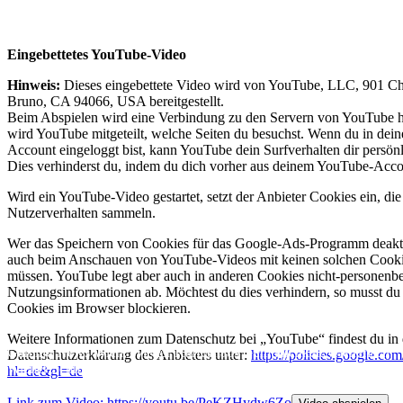
Wiener Schmäh, Let’s Play YouTube, Realtime Gaming,
Ungeschnittenes Gameplay, Besser als Fernsehen
Eingebettetes YouTube-Video
Hinweis:
Dieses eingebettete Video wird von YouTube, LLC, 901 Ch
Bruno, CA 94066, USA bereitgestellt.
Beim Abspielen wird eine Verbindung zu den Servern von YouTube he
wird YouTube mitgeteilt, welche Seiten du besuchst. Wenn du in de
Account eingeloggt bist, kann YouTube dein Surfverhalten dir persön
Dies verhinderst du, indem du dich vorher aus deinem YouTube-Acco
Wird ein YouTube-Video gestartet, setzt der Anbieter Cookies ein, di
Nutzerverhalten sammeln.
Wer das Speichern von Cookies für das Google-Ads-Programm deaktiv
auch beim Anschauen von YouTube-Videos mit keinen solchen Cooki
müssen. YouTube legt aber auch in anderen Cookies nicht-personenb
Nutzungsinformationen ab. Möchtest du dies verhindern, so musst du
Cookies im Browser blockieren.
Weitere Informationen zum Datenschutz bei „YouTube“ findest du in 
Gaming News Wien, Wiener Kaffeehaus Gemütlichkeit,Wienerisch,
Datenschutzerklärung des Anbieters unter:
https://policies.google.co
Wiener Schmäh, Let’s Play YouTube, Realtime Gaming,
hl=de&gl=de
Ungeschnittenes Gameplay, Besser als Fernsehen
Link zum Video: https://youtu.be/PeKZHydw6Zo