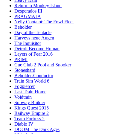
Heavy Rain
Return to Monkey Island
Desperados III
PRAGMATA
Nelly Cootalot: The Fowl Fleet
Beholder
Day of the Tentacle
Harveys neue Augen
The Inquisitor
Detroit Become Human
Layers of Fear 2016
PRIM!
Cue Club 2 Pool and Snooker
Stoneshard
Beholder-Conductor
Train Sim World 6
Fogpiercer
Last Train Home
Voidtrain
Subway Builder
Kings Quest 2015
Railway Empire 2
Team Fortress 2
Diablo IV
DOOM The Dark Ages