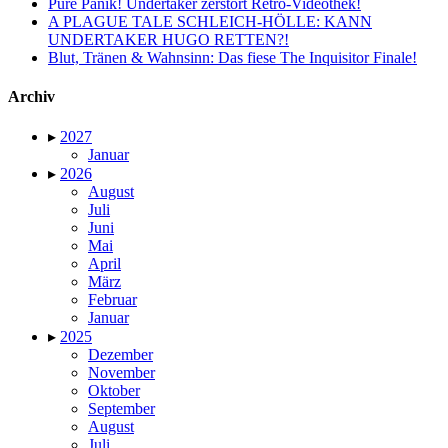
Pure Panik! Undertaker zerstört Retro-Videothek!
A PLAGUE TALE SCHLEICH-HÖLLE: KANN
UNDERTAKER HUGO RETTEN?!
Blut, Tränen & Wahnsinn: Das fiese The Inquisitor Finale!
Archiv
▸
2027
Januar
▸
2026
August
Juli
Juni
Mai
April
März
Februar
Januar
▸
2025
Dezember
November
Oktober
September
August
Juli