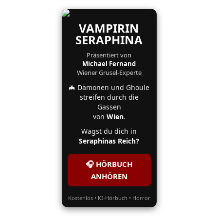
VAMPIRIN
SERAPHINA
Präsentiert von
Michael Fernand
Wiener Grusel-Experte
🦇 Dämonen und Ghoule
streifen durch die
Gassen
von
Wien
.
Wagst du dich in
Seraphinas Reich?
🎧 HÖRBUCH
ANHÖREN
Kostenlos • KI-Hörbuch • Horror