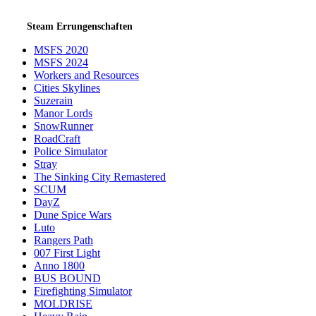
Steam Errungenschaften
MSFS 2020
MSFS 2024
Workers and Resources
Cities Skylines
Suzerain
Manor Lords
SnowRunner
RoadCraft
Police Simulator
Stray
The Sinking City Remastered
SCUM
DayZ
Dune Spice Wars
Luto
Rangers Path
007 First Light
Anno 1800
BUS BOUND
Firefighting Simulator
MOLDRISE