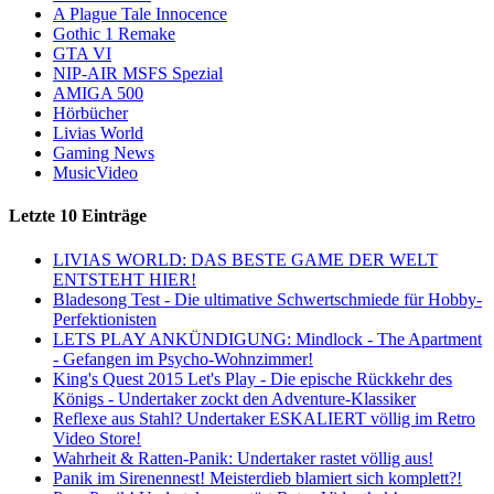
A Plague Tale Innocence
Gothic 1 Remake
GTA VI
NIP-AIR MSFS Spezial
AMIGA 500
Hörbücher
Livias World
Gaming News
MusicVideo
Letzte 10 Einträge
LIVIAS WORLD: DAS BESTE GAME DER WELT
ENTSTEHT HIER!
Bladesong Test - Die ultimative Schwertschmiede für Hobby-
Perfektionisten
LETS PLAY ANKÜNDIGUNG: Mindlock - The Apartment
- Gefangen im Psycho-Wohnzimmer!
King's Quest 2015 Let's Play - Die epische Rückkehr des
Königs - Undertaker zockt den Adventure-Klassiker
Reflexe aus Stahl? Undertaker ESKALIERT völlig im Retro
Video Store!
Wahrheit & Ratten-Panik: Undertaker rastet völlig aus!
Panik im Sirenennest! Meisterdieb blamiert sich komplett?!