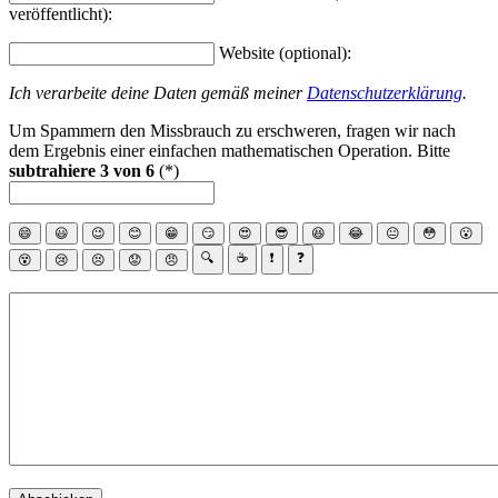
veröffentlicht):
Website (optional):
Ich verarbeite deine Daten gemäß meiner
Datenschutzerklärung
.
Um Spammern den Missbrauch zu erschweren, fragen wir nach
dem Ergebnis einer einfachen mathematischen Operation. Bitte
subtrahiere 3 von 6
(*)
😄
😃
😉
😊
😁
😏
😍
😎
😆
😂
😐
😳
😮
🔍
☕
❗
❓
😵
😢
😣
😟
😠