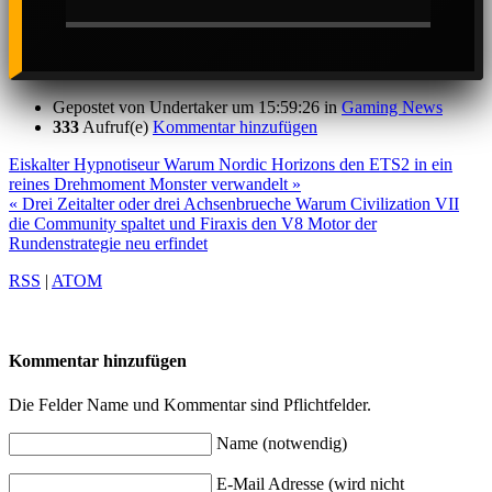
Gepostet von
Undertaker
um 15:59:26
in
Gaming News
333
Aufruf(e)
Kommentar hinzufügen
Eiskalter Hypnotiseur Warum Nordic Horizons den ETS2 in ein
reines Drehmoment Monster verwandelt »
« Drei Zeitalter oder drei Achsenbrueche Warum Civilization VII
die Community spaltet und Firaxis den V8 Motor der
Rundenstrategie neu erfindet
RSS
|
ATOM
Kommentar hinzufügen
Die Felder Name und Kommentar sind Pflichtfelder.
Name (notwendig)
E-Mail Adresse (wird nicht